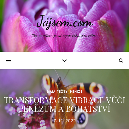
Jájsem.com
Vše, co děláte, je odrazem toho, v co věříte.
MAIA TEXTY
,
PENÍZE
TRANSFORMACE VIBRACE VŮČI
PENĚZŮM A BOHATSTVÍ
7. 11. 2022