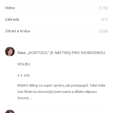
Videa
(178)
Zahrada
(21)
Zdraví a Krása
(228)
Maia
:
„KORTIZOL“ JE NÁSTROJ PRO SVOBODNOU
VOLBU
4. 8. 2026
RADKO děkuji za super zprávu, jak postupuješ. Také stále
více říkám ta slova když jsem sama a dělám nějkaou
činnost.…