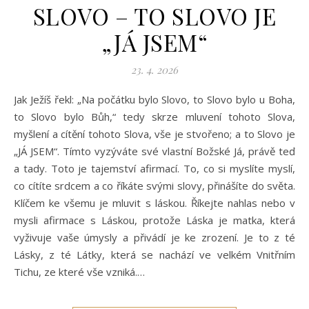
SLOVO – TO SLOVO JE
„JÁ JSEM“
23. 4. 2026
Jak Ježíš řekl: „Na počátku bylo Slovo, to Slovo bylo u Boha,
to Slovo bylo Bůh,“ tedy skrze mluvení tohoto Slova,
myšlení a cítění tohoto Slova, vše je stvořeno; a to Slovo je
„JÁ JSEM“. Tímto vyzýváte své vlastní Božské Já, právě teď
a tady. Toto je tajemství afirmací. To, co si myslíte myslí,
co cítíte srdcem a co říkáte svými slovy, přinášíte do světa.
Klíčem ke všemu je mluvit s láskou. Říkejte nahlas nebo v
mysli afirmace s Láskou, protože Láska je matka, která
vyživuje vaše úmysly a přivádí je ke zrození. Je to z té
Lásky, z té Látky, která se nachází ve velkém Vnitřním
Tichu, ze které vše vzniká.…