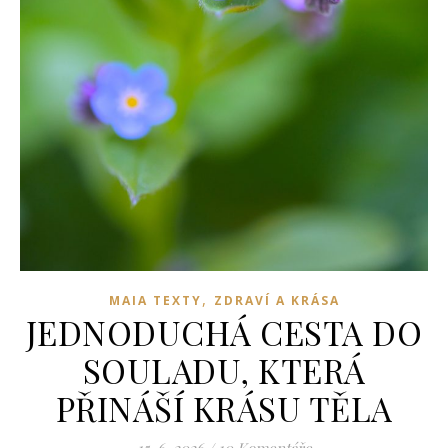
,
MAIA TEXTY
ZDRAVÍ A KRÁSA
JEDNODUCHÁ CESTA DO
SOULADU, KTERÁ
PŘINÁŠÍ KRÁSU TĚLA
15. 6. 2026
/
10 Komentáře