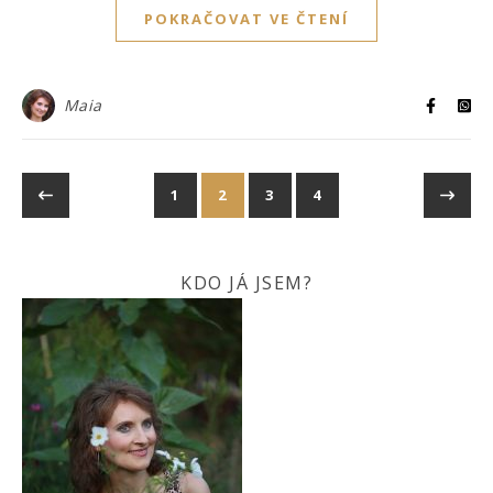
POKRAČOVAT VE ČTENÍ
Maia
1
2
3
4
KDO JÁ JSEM?