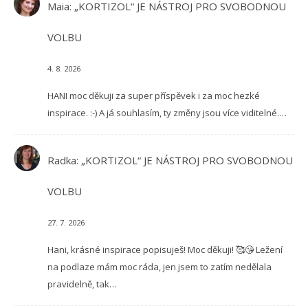
Maia
:
„KORTIZOL“ JE NÁSTROJ PRO SVOBODNOU
VOLBU
4. 8. 2026
HANI moc děkuji za super příspěvek i za moc hezké
inspirace. :-) A já souhlasím, ty změny jsou více viditelné.…
Radka
:
„KORTIZOL“ JE NÁSTROJ PRO SVOBODNOU
VOLBU
27. 7. 2026
Hani, krásné inspirace popisuješ! Moc děkuji! 🥰😘 Ležení
na podlaze mám moc ráda, jen jsem to zatím nedělala
pravidelně, tak…