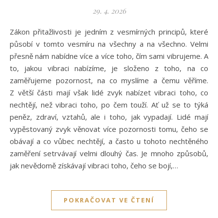
29. 4. 2026
Zákon přitažlivosti je jedním z vesmírných principů, které
působí v tomto vesmíru na všechny a na všechno. Velmi
přesně nám nabídne více a více toho, čím sami vibrujeme. A
to, jakou vibraci nabízíme, je složeno z toho, na co
zaměřujeme pozornost, na co myslíme a čemu věříme.
Z větší části mají však lidé zvyk nabízet vibraci toho, co
nechtějí, než vibraci toho, po čem touží. Ať už se to týká
peněz, zdraví, vztahů, ale i toho, jak vypadají. Lidé mají
vypěstovaný zvyk věnovat více pozornosti tomu, čeho se
obávají a co vůbec nechtějí, a často u tohoto nechtěného
zaměření setrvávají velmi dlouhý čas. Je mnoho způsobů,
jak nevědomě získávají vibraci toho, čeho se bojí,…
POKRAČOVAT VE ČTENÍ