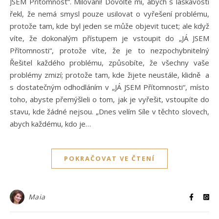
JSEM Přítomnost“. Milovaní! Dovolte mi, abych s laskavostí
řekl, že nemá smysl pouze usilovat o vyřešení problému,
protože tam, kde byl jeden se může objevit tucet; ale když
víte, že dokonalým přístupem je vstoupit do „JÁ JSEM
Přítomnosti“, protože víte, že je to nezpochybnitelný
Řešitel každého problému, způsobíte, že všechny vaše
problémy zmizí; protože tam, kde žijete neustále, klidně a
s dostatečným odhodláním v „JÁ JSEM Přítomnosti“, místo
toho, abyste přemýšleli o tom, jak je vyřešit, vstoupíte do
stavu, kde žádné nejsou. „Dnes velím Síle v těchto slovech,
abych každému, kdo je…
POKRAČOVAT VE ČTENÍ
Maia