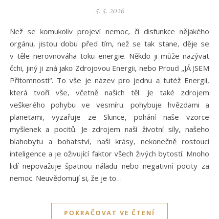
5. 5. 2026
Než se komukoliv projeví nemoc, či disfunkce nějakého
orgánu, jistou dobu před tím, než se tak stane, děje se
v těle nerovnováha toku energie. Někdo ji může nazývat
čchi, jiný ji zná jako Zdrojovou Energii, nebo Proud „JÁ JSEM
Přítomnosti“. To vše je název pro jednu a tutéž Energii,
která tvoří vše, včetně našich těl. Je také zdrojem
veškerého pohybu ve vesmíru. pohybuje hvězdami a
planetami, vyzařuje ze Slunce, pohání naše vzorce
myšlenek a pocitů. Je zdrojem naší životní síly, našeho
blahobytu a bohatství, naší krásy, nekonečně rostoucí
inteligence a je oživující faktor všech živých bytostí. Mnoho
lidí nepovažuje špatnou náladu nebo negativní pocity za
nemoc. Neuvědomují si, že je to…
POKRAČOVAT VE ČTENÍ