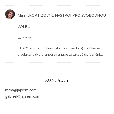
Maia
:
„KORTIZOL“ JE NÁSTROJ PRO SVOBODNOU
VOLBU
24. 7. 2026
RADKO ano, o tom kortizolu máš pravdu. :-) Jde hlavně o
produkty. ;-) Na druhou stranu, je to takové upřesnění…
KONTAKTY
maia@jajsem.com
gabriel@jajsem.com