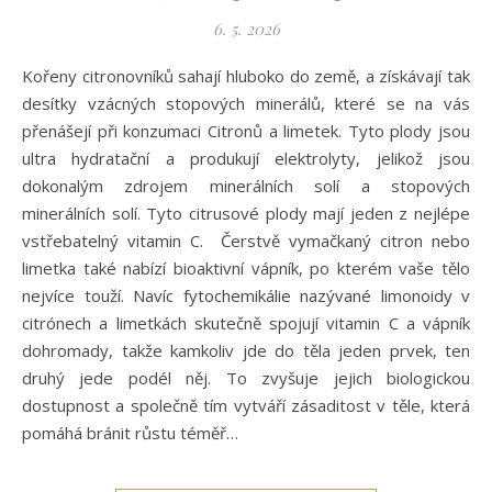
6. 5. 2026
Kořeny citronovníků sahají hluboko do země, a získávají tak
desítky vzácných stopových minerálů, které se na vás
přenášejí při konzumaci Citronů a limetek. Tyto plody jsou
ultra hydratační a produkují elektrolyty, jelikož jsou
dokonalým zdrojem minerálních solí a stopových
minerálních solí. Tyto citrusové plody mají jeden z nejlépe
vstřebatelný vitamin C. Čerstvě vymačkaný citron nebo
limetka také nabízí bioaktivní vápník, po kterém vaše tělo
nejvíce touží. Navíc fytochemikálie nazývané limonoidy v
citrónech a limetkách skutečně spojují vitamin C a vápník
dohromady, takže kamkoliv jde do těla jeden prvek, ten
druhý jede podél něj. To zvyšuje jejich biologickou
dostupnost a společně tím vytváří zásaditost v těle, která
pomáhá bránit růstu téměř…