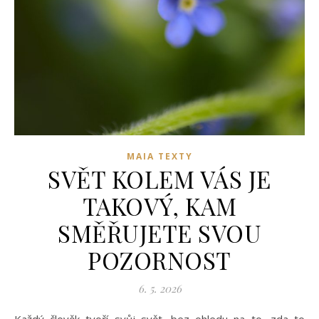
MAIA TEXTY
SVĚT KOLEM VÁS JE
TAKOVÝ, KAM
SMĚŘUJETE SVOU
POZORNOST
6. 5. 2026
Každý člověk tvoří svůj svět, bez ohledu na to, zda to