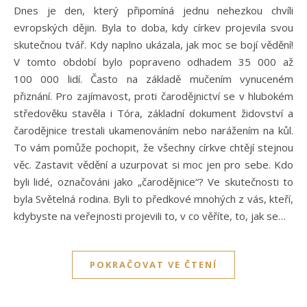
Dnes je den, který připomíná jednu nehezkou chvíli
evropských dějin. Byla to doba, kdy církev projevila svou
skutečnou tvář. Kdy naplno ukázala, jak moc se bojí vědění!
V tomto období bylo popraveno odhadem 35 000 až
100 000 lidí. Často na základě mučením vynuceném
přiznání. Pro zajímavost, proti čarodějnictví se v hlubokém
středověku stavěla i Tóra, základní dokument židovství a
čarodějnice trestali ukamenováním nebo narážením na kůl.
To vám pomůže pochopit, že všechny církve chtějí stejnou
věc. Zastavit vědění a uzurpovat si moc jen pro sebe. Kdo
byli lidé, označováni jako „čarodějnice“? Ve skutečnosti to
byla Světelná rodina. Byli to předkové mnohých z vás, kteří,
kdybyste na veřejnosti projevili to, v co věříte, to, jak se…
POKRAČOVAT VE ČTENÍ