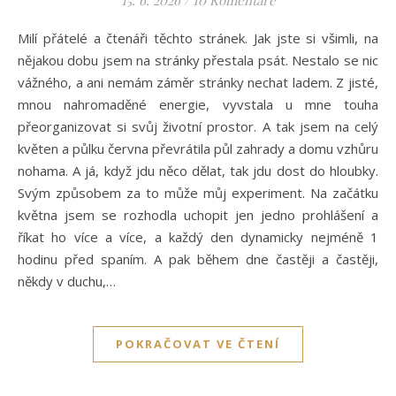
Milí přátelé a čtenáři těchto stránek. Jak jste si všimli, na
nějakou dobu jsem na stránky přestala psát. Nestalo se nic
vážného, a ani nemám záměr stránky nechat ladem. Z jisté,
mnou nahromaděné energie, vyvstala u mne touha
přeorganizovat si svůj životní prostor. A tak jsem na celý
květen a půlku června převrátila půl zahrady a domu vzhůru
nohama. A já, když jdu něco dělat, tak jdu dost do hloubky.
Svým způsobem za to může můj experiment. Na začátku
května jsem se rozhodla uchopit jen jedno prohlášení a
říkat ho více a více, a každý den dynamicky nejméně 1
hodinu před spaním. A pak během dne častěji a častěji,
někdy v duchu,…
POKRAČOVAT VE ČTENÍ