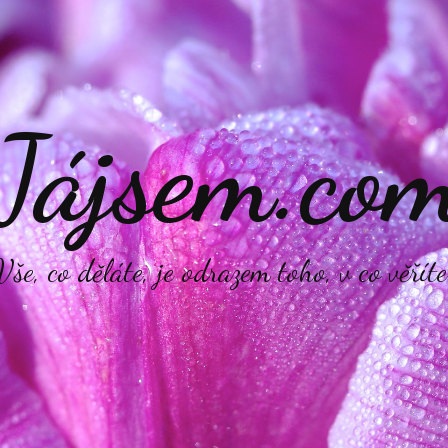
Jájsem.co
Vše, co děláte, je odrazem toho, v co věříte