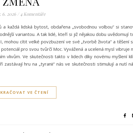
ZMĚNA
. 6. 2026
/
4 Komentáře
ů a každá lidská bytost, obdařena „svobodnou volbou“ si stano
nější variantou. A tak lidé, kteří si již nějakou dobu uvědomují t
, mohou cítit velké povzbuzení ve své „tvorbě života“ a těšení 
ilný potenciál pro svou tvůrčí Moc. Vyvážená a ucelená mysl vibruje 
ím vlivům. Ve skutečnosti takto v lidech díky novému myšlení klí
 zastávají hru na „tyranii“ nás ve skutečnosti stimulují a nutí n
KRAČOVAT VE ČTENÍ