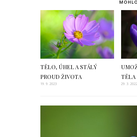
MOHLO
TĚLO, ÚHEL A STÁLÝ
UMOŽ
PROUD ŽIVOTA
TĚLA
19. 9. 2023
29. 3. 202