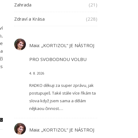
Zahrada
(21)
Zdraví a Krása
(228)
ví
o,
se
Maia
:
„KORTIZOL“ JE NÁSTROJ
na
čí
PRO SVOBODNOU VOLBU
ás
4. 8. 2026
RADKO děkuji za super zprávu, jak
postupuješ. Také stále více říkám ta
slova když jsem sama a dělám
nějkaou činnost.…
Maia
:
„KORTIZOL“ JE NÁSTROJ