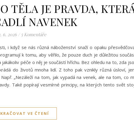
O TĚLA JE PRAVDA, KTER
CADLÍ NAVENEK
. 6. 2026
/
5 Komentáře
sti, i když se nás různá náboženství snaží o opaku přesvědčov
 programují k tomu, aby věřilo, že pouze duch je důležitou součás
 a jakákoliv péče o něj je součástí hříchu. Bez ohledu na to, zda js
rádá do životů mnoha lidí. Z toho pak vznikly různá úsloví, je
Např. „Nezáleží na tom, jak vypadá na venek, ale na tom, co 
avdy. Také popírají vesmírné principy, na kterých tento svět stoj
KRAČOVAT VE ČTENÍ