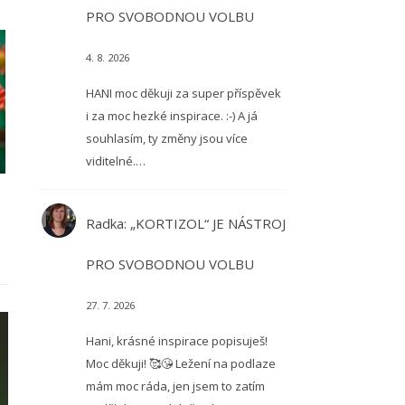
PRO SVOBODNOU VOLBU
4. 8. 2026
HANI moc děkuji za super příspěvek
i za moc hezké inspirace. :-) A já
souhlasím, ty změny jsou více
viditelné.…
Radka
:
„KORTIZOL“ JE NÁSTROJ
PRO SVOBODNOU VOLBU
27. 7. 2026
Hani, krásné inspirace popisuješ!
Moc děkuji! 🥰😘 Ležení na podlaze
mám moc ráda, jen jsem to zatím