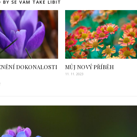
 BY SE VÁM TAKE LÍBIT
NĚNÍ DOKONALOSTI
MŮJ NOVÝ PŘÍBĚH
11. 11. 2023
2