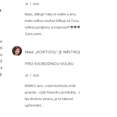
Á
24. 7. 2026
Maio, děkuji! Taky to vidím a ano,
mám velkou touhu! Děkuji za Tvou
velkou podporu a inspiraci!!! 💖💖💖
Zase jsem…
at
tí
Maia
:
„KORTIZOL“ JE NÁSTROJ
ou
nž
PRO SVOBODNOU VOLBU
má
í.
24. 7. 2026
RADKO ano, o tom kortizolu máš
pravdu. :-) Jde hlavně o produkty. ;-)
Na druhou stranu, je to takové
upřesnění…