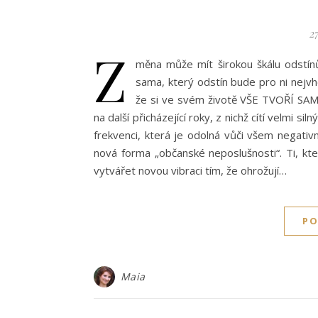
27
Z
měna může mít širokou škálu odstín
sama, který odstín bude pro ni nejvhod
že si ve svém životě VŠE TVOŘÍ SAMI
na další přicházející roky, z nichž cítí velmi s
frekvenci, která je odolná vůči všem negativn
nová forma „občanské neposlušnosti“. Ti, kteří
vytvářet novou vibraci tím, že ohrožují…
PO
Maia