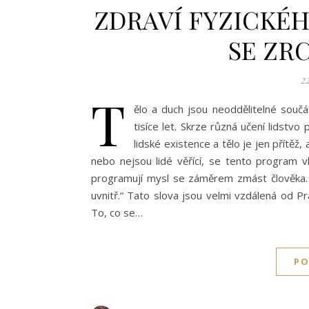
ZDRAVÍ FYZICKÉH
SE ZR
22
T
ělo a duch jsou neoddělitelné součá
tisíce let. Skrze různá učení lidstvo
lidské existence a tělo je jen přítěž,
nebo nejsou lidé věřící, se tento program vk
programují mysl se záměrem zmást člověka. 
uvnitř.“ Tato slova jsou velmi vzdálená od Pr
To, co se…
PO