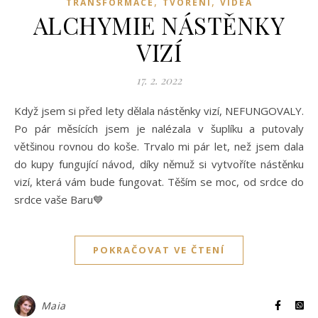
,
,
TRANSFORMACE
TVOŘENÍ
VIDEA
ALCHYMIE NÁSTĚNKY
VIZÍ
17. 2. 2022
Když jsem si před lety dělala nástěnky vizí, NEFUNGOVALY.
Po pár měsících jsem je nalézala v šuplíku a putovaly
většinou rovnou do koše. Trvalo mi pár let, než jsem dala
do kupy fungující návod, díky němuž si vytvoříte nástěnku
vizí, která vám bude fungovat. Těším se moc, od srdce do
srdce vaše Baru💙
POKRAČOVAT VE ČTENÍ
Maia