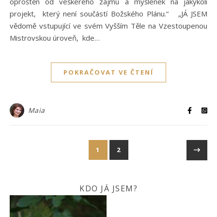
oproštěn od veškerého zájmu a myšlenek na jakýkoli
projekt, který není součástí Božského Plánu.“ „JÁ JSEM
vědomě vstupující ve svém Vyšším Těle na Vzestoupenou
Mistrovskou úroveň, kde…
POKRAČOVAT VE ČTENÍ
Maia
1
2
KDO JÁ JSEM?