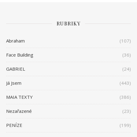
RUBRIKY
Abraham
(107)
Face Building
(36)
GABRIEL
(24)
Já Jsem
(443)
MAIA TEXTY
(386)
Nezařazené
(23)
PENÍZE
(199)