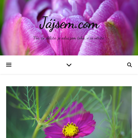
Jájsem.com
Vše, co děláte, je odrazem toho, v co věříte.