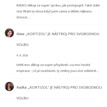
RADKO děkuji za super zprávu, jak postupuješ. Také stále
více říkám ta slova když jsem sama a dělám nějkaou
činnost.…
Maia
:
„KORTIZOL“ JE NÁSTROJ PRO SVOBODNOU
VOLBU
4. 8. 2026
HANI moc děkuji za super příspěvek i za moc hezké
inspirace. :-) A já souhlasím, ty změny jsou více viditelné.…
Radka
:
„KORTIZOL“ JE NÁSTROJ PRO SVOBODNOU
VOLBU