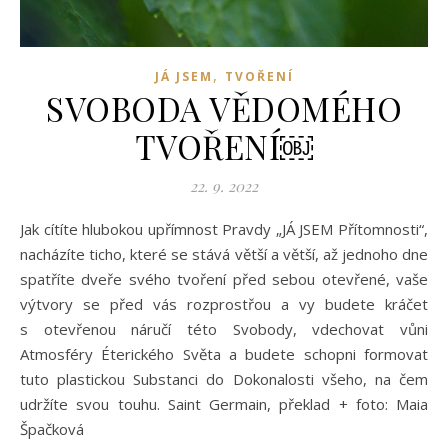
,
JÁ JSEM
TVOŘENÍ
SVOBODA VĚDOMÉHO
TVOŘENÍ￼
22. 9. 2022
Jak cítíte hlubokou upřímnost Pravdy „JÁ JSEM Přítomnosti“,
nacházíte ticho, které se stává větší a větší, až jednoho dne
spatříte dveře svého tvoření před sebou otevřené, vaše
výtvory se před vás rozprostřou a vy budete kráčet
s otevřenou náručí této Svobody, vdechovat vůni
Atmosféry Éterického Světa a budete schopni formovat
tuto plastickou Substanci do Dokonalosti všeho, na čem
udržíte svou touhu. Saint Germain, překlad + foto: Maia
Špačková