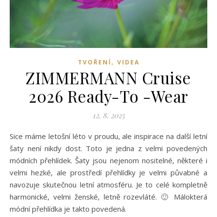
,
TVOŘENÍ
VIDEA
ZIMMERMANN Cruise
2026 Ready-To -Wear
12. 8. 2025
Sice máme letošní léto v proudu, ale inspirace na další letní
šaty není nikdy dost. Toto je jedna z velmi povedených
módních přehlídek. Šaty jsou nejenom nositelné, některé i
velmi hezké, ale prostředí přehlídky je velmi půvabné a
navozuje skutečnou letní atmosféru. Je to celé kompletně
harmonické, velmi ženské, letně rozevláté. 🙂 Málokterá
módní přehlídka je takto povedená.