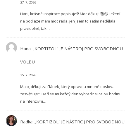
27. 7. 2026
Hani, krásné inspirace popisuješ! Moc děkuji! 🥰😘 Ležení
na podlaze mám moc ráda, jen jsem to zatím nedělala
pravidelně, tak…
Hana
:
„KORTIZOL“ JE NÁSTROJ PRO SVOBODNOU
VOLBU
25. 7. 2026
Maio, děkuji za článek, který opravdu mnohé doslova
"osvětluje". Daří se mi každý den vyhradit si celou hodinu
na intenzivní…
Radka
:
„KORTIZOL“ JE NÁSTROJ PRO SVOBODNOU