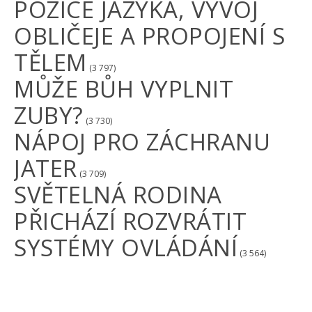
POZICE JAZYKA, VÝVOJ
OBLIČEJE A PROPOJENÍ S
TĚLEM
(3 797)
MŮŽE BŮH VYPLNIT
ZUBY?
(3 730)
NÁPOJ PRO ZÁCHRANU
JATER
(3 709)
SVĚTELNÁ RODINA
PŘICHÁZÍ ROZVRÁTIT
SYSTÉMY OVLÁDÁNÍ
(3 564)