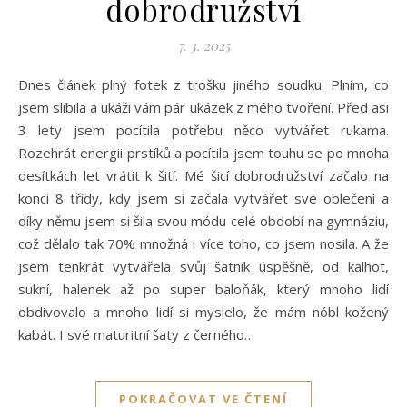
dobrodružství
7. 3. 2025
Dnes článek plný fotek z trošku jiného soudku. Plním, co
jsem slíbila a ukáži vám pár ukázek z mého tvoření. Před asi
3 lety jsem pocítila potřebu něco vytvářet rukama.
Rozehrát energii prstíků a pocítila jsem touhu se po mnoha
desítkách let vrátit k šití. Mé šicí dobrodružství začalo na
konci 8 třídy, kdy jsem si začala vytvářet své oblečení a
díky němu jsem si šila svou módu celé období na gymnáziu,
což dělalo tak 70% množná i více toho, co jsem nosila. A že
jsem tenkrát vytvářela svůj šatník úspěšně, od kalhot,
sukní, halenek až po super baloňák, který mnoho lidí
obdivovalo a mnoho lidí si myslelo, že mám nóbl kožený
kabát. I své maturitní šaty z černého…
POKRAČOVAT VE ČTENÍ