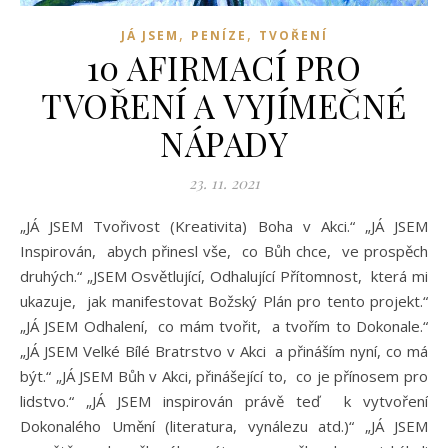
,
,
JÁ JSEM
PENÍZE
TVOŘENÍ
10 AFIRMACÍ PRO
TVOŘENÍ A VYJÍMEČNÉ
NÁPADY
23. 11. 2021
„JÁ JSEM Tvořivost (Kreativita) Boha v Akci.“ „JÁ JSEM
Inspirován, abych přinesl vše, co Bůh chce, ve prospěch
druhých.“ „JSEM Osvětlující, Odhalující Přítomnost, která mi
ukazuje, jak manifestovat Božský Plán pro tento projekt.“
„JÁ JSEM Odhalení, co mám tvořit, a tvořím to Dokonale.“
„JÁ JSEM Velké Bílé Bratrstvo v Akci a přináším nyní, co má
být.“ „JÁ JSEM Bůh v Akci, přinášející to, co je přínosem pro
lidstvo.“ „JÁ JSEM inspirován právě teď k vytvoření
Dokonalého Umění (literatura, vynálezu atd.)“ „JÁ JSEM