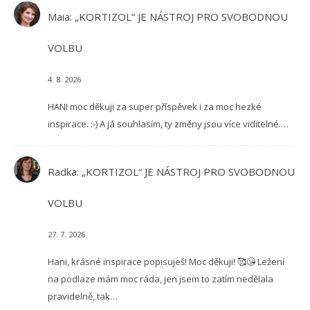
Maia
:
„KORTIZOL“ JE NÁSTROJ PRO SVOBODNOU
VOLBU
4. 8. 2026
HANI moc děkuji za super příspěvek i za moc hezké
inspirace. :-) A já souhlasím, ty změny jsou více viditelné.…
Radka
:
„KORTIZOL“ JE NÁSTROJ PRO SVOBODNOU
VOLBU
27. 7. 2026
Hani, krásné inspirace popisuješ! Moc děkuji! 🥰😘 Ležení
na podlaze mám moc ráda, jen jsem to zatím nedělala
pravidelně, tak…