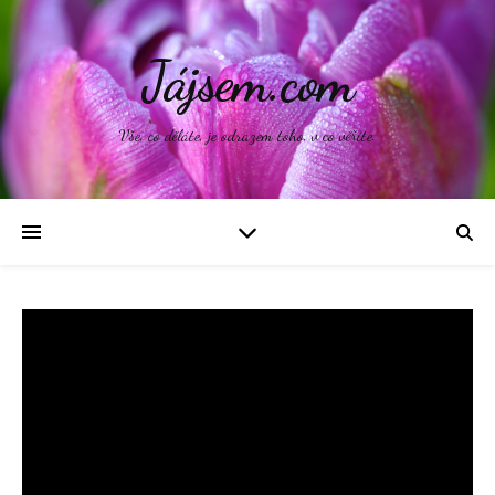
Jájsem.com
Vše, co děláte, je odrazem toho, v co věříte.