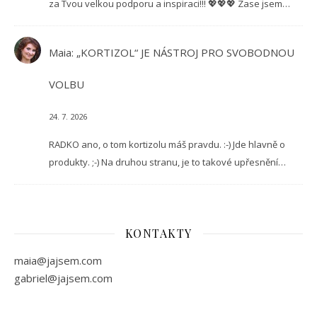
za Tvou velkou podporu a inspiraci!!! 💖💖💖 Zase jsem…
Maia
:
„KORTIZOL“ JE NÁSTROJ PRO SVOBODNOU
VOLBU
24. 7. 2026
RADKO ano, o tom kortizolu máš pravdu. :-) Jde hlavně o
produkty. ;-) Na druhou stranu, je to takové upřesnění…
KONTAKTY
maia@jajsem.com
gabriel@jajsem.com