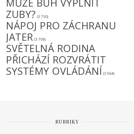
MŮŽE BŮH VYPLNIT
ZUBY?
(3 730)
NÁPOJ PRO ZÁCHRANU
JATER
(3 709)
SVĚTELNÁ RODINA
PŘICHÁZÍ ROZVRÁTIT
SYSTÉMY OVLÁDÁNÍ
(3 564)
RUBRIKY