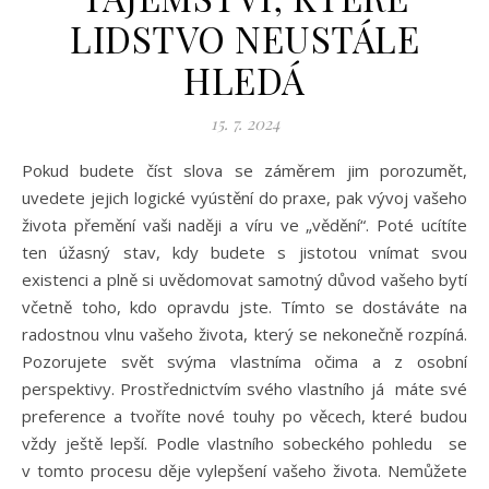
LIDSTVO NEUSTÁLE
HLEDÁ
15. 7. 2024
Pokud budete číst slova se záměrem jim porozumět,
uvedete jejich logické vyústění do praxe, pak vývoj vašeho
života přemění vaši naději a víru ve „vědění“. Poté ucítíte
ten úžasný stav, kdy budete s jistotou vnímat svou
existenci a plně si uvědomovat samotný důvod vašeho bytí
včetně toho, kdo opravdu jste. Tímto se dostáváte na
radostnou vlnu vašeho života, který se nekonečně rozpíná.
Pozorujete svět svýma vlastníma očima a z osobní
perspektivy. Prostřednictvím svého vlastního já máte své
preference a tvoříte nové touhy po věcech, které budou
vždy ještě lepší. Podle vlastního sobeckého pohledu se
v tomto procesu děje vylepšení vašeho života. Nemůžete