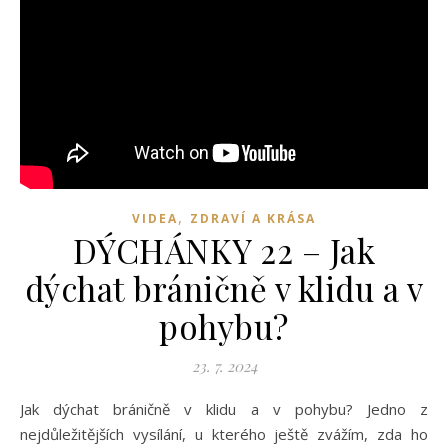
,
VIDEA
ZDRAVÍ A KRÁSA
DÝCHÁNKY 22 – Jak
dýchat bráničně v klidu a v
pohybu?
23. 7. 2024
Jak dýchat bráničně v klidu a v pohybu? Jedno z
nejdůležitějších vysílání, u kterého ještě zvážím, zda ho