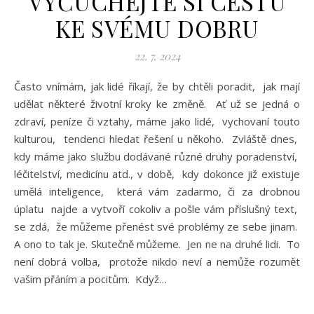
VYČUCHEJTE SI CESTU
KE SVÉMU DOBRU
22. 7. 2024
Často vnímám, jak lidé říkají, že by chtěli poradit, jak mají
udělat některé životní kroky ke změně. Ať už se jedná o
zdraví, peníze či vztahy, máme jako lidé, vychovaní touto
kulturou, tendenci hledat řešení u někoho. Zvláště dnes,
kdy máme jako službu dodávané různé druhy poradenství,
léčitelství, medicínu atd., v době, kdy dokonce již existuje
umělá inteligence, která vám zadarmo, či za drobnou
úplatu najde a vytvoří cokoliv a pošle vám příslušný text,
se zdá, že můžeme přenést své problémy ze sebe jinam.
A ono to tak je. Skutečně můžeme. Jen ne na druhé lidi. To
není dobrá volba, protože nikdo neví a nemůže rozumět
vašim přáním a pocitům. Když…