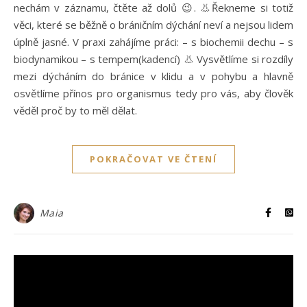
nechám v záznamu, čtěte až dolů 😉. 👃Řekneme si totiž
věci, které se běžně o bráničním dýchání neví a nejsou lidem
úplně jasné. V praxi zahájíme práci: – s biochemii dechu – s
biodynamikou – s tempem(kadencí) 👃 Vysvětlíme si rozdíly
mezi dýcháním do bránice v klidu a v pohybu a hlavně
osvětlíme přínos pro organismus tedy pro vás, aby člověk
věděl proč by to měl dělat.
POKRAČOVAT VE ČTENÍ
Maia