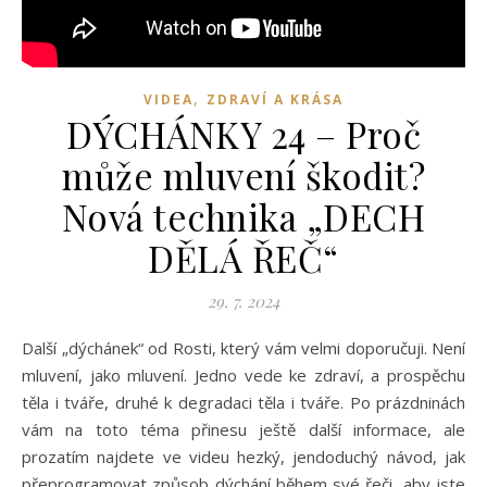
,
VIDEA
ZDRAVÍ A KRÁSA
DÝCHÁNKY 24 – Proč
může mluvení škodit?
Nová technika „DECH
DĚLÁ ŘEČ“
29. 7. 2024
Další „dýchánek“ od Rosti, který vám velmi doporučuji. Není
mluvení, jako mluvení. Jedno vede ke zdraví, a prospěchu
těla i tváře, druhé k degradaci těla i tváře. Po prázdninách
vám na toto téma přinesu ještě další informace, ale
prozatím najdete ve videu hezký, jendoduchý návod, jak
přeprogramovat způsob dýchání během své řeči, aby jste