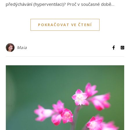
předýchávání (hyperventilaci)? Proč v současné době…
POKRAČOVAT VE ČTENÍ
Maia