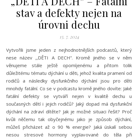
„DĚTI A DECH“ – Fatální
stav a defekty nejen na
úrovni dechu
15. 7. 2024
Vytvořili jsme jeden z nejhodnotnějších podcastů, který
nese název ,,DĚTI A DECH“. Kromě jiného se v něm
věnujeme stále ještě opomíjenému a přitom tolik
důležitému tématu dýchání u děti, jehož kvalita pramení od
rodičů a následky dysfunkčního dýchání jsou pro děti
mnohdy fatální. Co se v podcastu kromě jiného dovíte: Jaké
fatální defekty se vytváří nejen v kvalitě dechu u
současných dětí i jejich rodičů? Jaký dopad má dysfunkční
dýchání na zdraví dítěte? Jak je možné situaci řešit? Proč
kvůli něčemu tak obyčejnému jako je způsob dýchání,
můžeš přicházet až o 90 % energie? Jaká úskalí sebou
nesou stresové hormony vyplavované do těla při