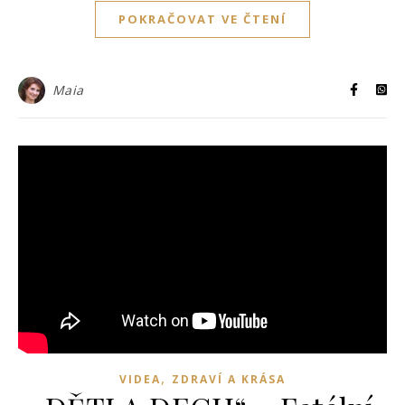
POKRAČOVAT VE ČTENÍ
Maia
,
VIDEA
ZDRAVÍ A KRÁSA