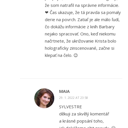
že som natrafil na správne informácie.
❤ Čas ukazuje, že tá pravda sa pomaly
derie na povrch. Zatiaľ je ale málo ľudí,
čo dokážu informácie z kníh Barbary
nejako spracovať. Ono, keď niekomu
načrtnete, že ukrižovanie Krista bolo
holograficky zinscenované, začne si
klepať na čelo. 😉
MAIA
29. 1. 2022 AT 23:58
SYLVESTRE
děkuji za skvělý komentář
a krásné popsání toho,
jak dokážeme cítit pravdu. 🙂