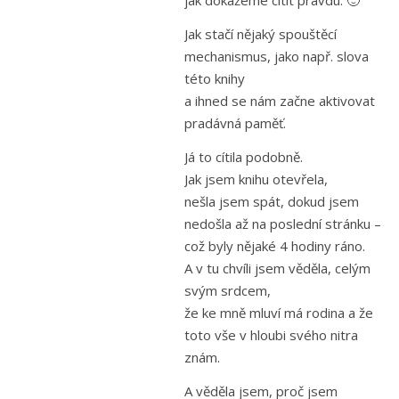
Jak stačí nějaký spouštěcí
mechanismus, jako např. slova
této knihy
a ihned se nám začne aktivovat
pradávná paměť.
Já to cítila podobně.
Jak jsem knihu otevřela,
nešla jsem spát, dokud jsem
nedošla až na poslední stránku –
což byly nějaké 4 hodiny ráno.
A v tu chvíli jsem věděla, celým
svým srdcem,
že ke mně mluví má rodina a že
toto vše v hloubi svého nitra
znám.
A věděla jsem, proč jsem