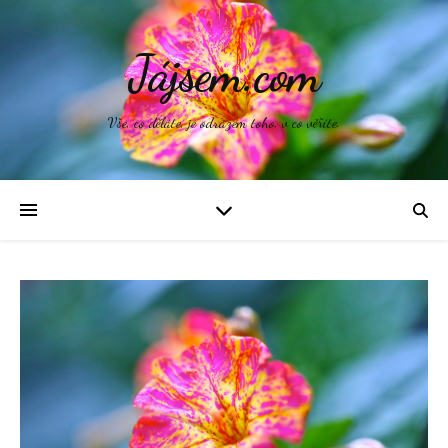
Jájsem.com
Vše, co děláte, je odrazem toho, v co věříte.