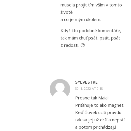
musela projít tím vším v tomto
životě
a co je mým úkolem.
Když čtu podobné komentáře,
tak mám chuť psát, psát, psát
z radosti. 🙂
SYLVESTRE
30. 1. 2022 AT 0:18
Presne tak Maia!
Priťahuje to ako magnet.
Keď človek ucíti pravdu
tak sa jej už drží a nepstí
a potom prichádzajú