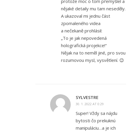
protože moc o tom přemýšlel a
nějaké detaily mu tam neseděly.
A ukazoval mi jednu část
zpomaleného videa
a nečekaně prohlásil:
„To je jak nepovedená
holografická projekce!“
Nějak na to neměl jiné, pro svou
rozumovou mysl, vysvětlení. 😉
SYLVESTRE
30. 1. 2022 AT 0:29
Super! Vždy sa nájdu
bytosti čo prekuknú
manipuláciu…a je ich