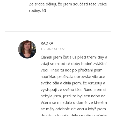
Ze srdce děkuji, že jsem součástí této velké
rodiny. 🥰
RADKA
1. 2. 2022 AT 14:55
Článek jsem četla už před třemi dny a
zdají se mi od té doby hodně zvláštní
veci. Hned tu noc po přečtení jsem
například prožívala obrovské vibrace
svého těla a cítila jsem, že vstupuji a
vystupuji ze svého těla. Ráno jsem si
nebyla jistá, jestli to byl sen nebo ne.
Včera se mi zdálo o domě, ve kterém
se měly odehrát zlé veci a když jsem
do něj vstoupila, děly se přímo přede