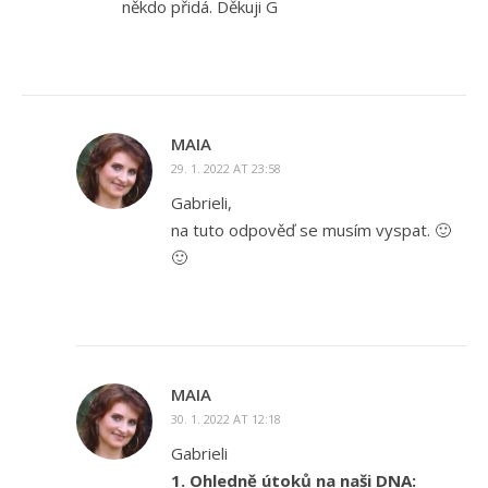
někdo přidá. Děkuji G
MAIA
29. 1. 2022 AT 23:58
Gabrieli,
na tuto odpověď se musím vyspat. 🙂
🙂
MAIA
30. 1. 2022 AT 12:18
Gabrieli
1. Ohledně útoků na naši DNA: