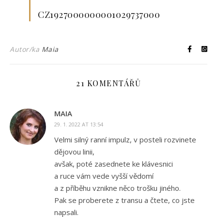
CZ1927000000001029737000
Autor/ka
Maia
21 KOMENTÁŘŮ
MAIA
29. 1. 2022 AT 13:54
Velmi silný ranní impulz, v posteli rozvinete
dějovou linii,
avšak, poté zasednete ke klávesnici
a ruce vám vede vyšší vědomí
a z příběhu vznikne něco trošku jiného.
Pak se proberete z transu a čtete, co jste
napsali.