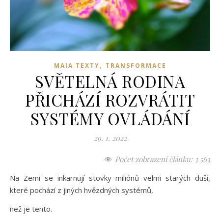
,
MAIA TEXTY
TRANSFORMACE
SVĚTELNÁ RODINA
PŘICHÁZÍ ROZVRÁTIT
SYSTÉMY OVLÁDÁNÍ
29. 1. 2022
Počet zobrazení článku:
3 563
Na Zemi se inkarnují stovky miliónů velmi starých duší,
které pochází z jiných hvězdných systémů,
než je tento.