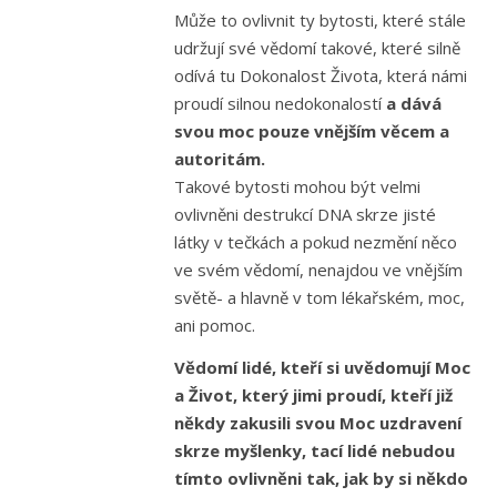
Může to ovlivnit ty bytosti, které stále
udržují své vědomí takové, které silně
odívá tu Dokonalost Života, která námi
proudí silnou nedokonalostí
a dává
svou moc pouze vnějším věcem a
autoritám.
Takové bytosti mohou být velmi
ovlivněni destrukcí DNA skrze jisté
látky v tečkách a pokud nezmění něco
ve svém vědomí, nenajdou ve vnějším
světě- a hlavně v tom lékařském, moc,
ani pomoc.
Vědomí lidé, kteří si uvědomují Moc
a Život, který jimi proudí, kteří již
někdy zakusili svou Moc uzdravení
skrze myšlenky, tací lidé nebudou
tímto ovlivněni tak, jak by si někdo