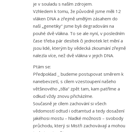
je v souladu s naším zdrojem.
Vzhledem k tomu, že původně jsme měli 12
vláken DNA a zřejmě umělým zásahem do
naší „genetiky“ jsme byli degradováni na
pouhé dvě vlákna. To se ale nyní, v posledním
čase třeba pár desítek či jednotek let mění a
jsou lidé, kterým by vědecká zkoumání zřejmě
nalezla více, než dvě vlákna v jejich DNA.
Ptám se:
Předpoklad _ budeme postupovat směrem k
nanebevzetí, s cílem vzestoupení našeho
většinového „těla“ zpět tam, kam patříme a
odkud vždy znovu přicházíme.
Současně je cílem zachování si všech
vědomostí odtud i odtamtud a tedy dosažení
jakéhosi mostu – hladké možnosti – svobody
průchodu, který si Mistři zachovávají a mohou