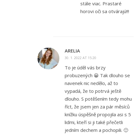
stále viac. Prastaré
horovi oči sa otvárajú!!!
ARELIA
30. 1. 2022 AT 15:20
To je úděl vás brzy
probuzených 😀 Tak dlouho se
navenek nic nedělo, až to
vypadá, že to potrvá ještě
dlouho. S potěšením tedy mohu
říct, že jsem jen za pár měsíců
knížku úspěšně propojila asi s 5
lidmi, kteří si ji také přečetli
jedním dechem a pochopili. 🙂