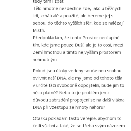
tedy tam i zpět.
Tělo hmotné nezdechne zde, jako u běžných
lidí, zchátralé a použité, ale bereme jej s
sebou, do těchto vyšších sfér, kde se nalézají
Mistři.
Předpokládám, že tento Prostor není úplně
tím, kde jsme pouze Duší, ale je to cosi, mezi
Zemí hmotnou a tímto nejvyšším prostorem
nehmotným.
Pokud jsou útoky vedeny současnou snahou
ovlivnit naší DNA, ale my jsme od tohoto těla
v určité fázi svobodně odpojitelní, bude jim to
něco platné? Nebo to je problém jen z
důvodu zabrzdění propojení se na další vlákna
DNA při vzestupu ze hmoty nahoru?
Otázku pokládám takto veřejně, abychom to
četli všichni a také, že se třeba svým názorem