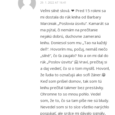
29. 1. 2022 AT 16:41
Veľmi silné slová. ❤ Pred 15 rokmi sa
mi dostala do rúk kniha od Barbary
Marciniak „Poslovia úsvitu“. Kamarát sa
ma pýtal, či nemám na prečítanie
nejakú dobrú, duchovne zameranú
knihu. Doniesol som mu „Tao na každý
deň“. Hovorím mu, počuj, nemáš niečo
„silné“, čo ťa zaujalo? No a on mi dal do
rúk „Poslov úsvitu“ 🤗 Vraví, prečítaj si
a daj vedieť, čo si o tom myslíš. Hovoril,
že ľudia to označujú ako scifi žáner.😁
Keď som prišiel domov, tak som tú
knihu prečítal takmer bez prestávky.
Ohromne to so mnou pohlo. Vedel
som, že to, čo sa tam píše nie sú bludy.
Nevedel som si to síce všetko narýchlo
pospájať, ale srdce mi dávalo signály,