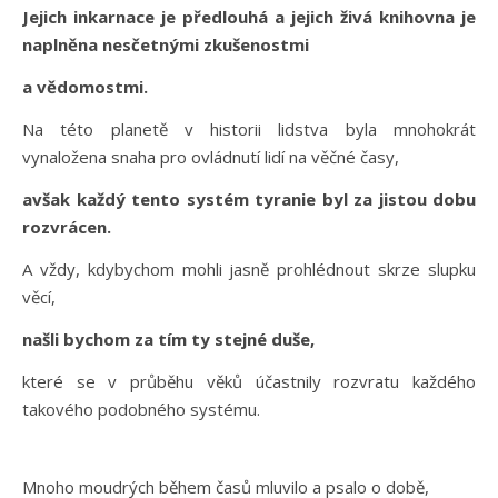
Jejich inkarnace je předlouhá a jejich živá knihovna je
naplněna nesčetnými zkušenostmi
a vědomostmi.
Na této planetě v historii lidstva byla mnohokrát
vynaložena snaha pro ovládnutí lidí na věčné časy,
avšak každý tento systém tyranie byl za jistou dobu
rozvrácen.
A vždy, kdybychom mohli jasně prohlédnout skrze slupku
věcí,
našli bychom za tím ty stejné duše,
které se v průběhu věků účastnily rozvratu každého
takového podobného systému.
Mnoho moudrých během časů mluvilo a psalo o době,