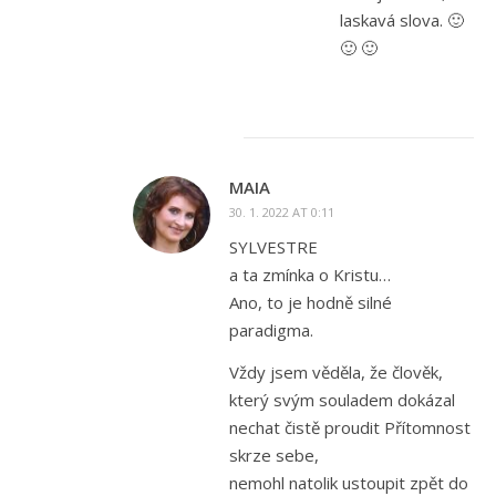
laskavá slova. 🙂
🙂 🙂
MAIA
30. 1. 2022 AT 0:11
SYLVESTRE
a ta zmínka o Kristu…
Ano, to je hodně silné
paradigma.
Vždy jsem věděla, že člověk,
který svým souladem dokázal
nechat čistě proudit Přítomnost
skrze sebe,
nemohl natolik ustoupit zpět do