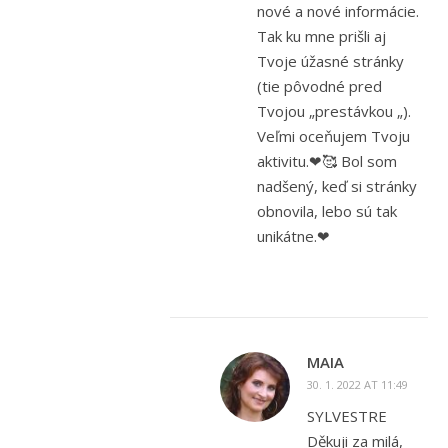
nové a nové informácie.
Tak ku mne prišli aj
Tvoje úžasné stránky
(tie pôvodné pred
Tvojou „prestávkou „).
Veľmi oceňujem Tvoju
aktivitu.❤🥰 Bol som
nadšený, keď si stránky
obnovila, lebo sú tak
unikátne.❤
MAIA
30. 1. 2022 AT 11:49
SYLVESTRE
Děkuji za milá,