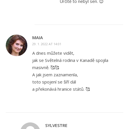
Určitě to nebyl sen. 😉
MAIA
29. 1. 2022 AT 14:01
A dnes můžete vidět,
jak se Světelná rodina v Kanadě spojila
masivně. 🥰🥰
A jak jsem zaznamenla,
toto spojení se šíří dál
a překonává hranice států. 🥰
SYLVESTRE