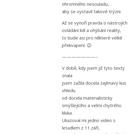
ohromného nesouladu,
aby se vystavil takové trýzni.
Až se vynoří pravda o nástrojích
ovládání lidí a ohýbání reality,
to bude asi pro některé velké
překvapení. 😉
———————–
V době, kdy jsem již tyto texty
znala
jsem zažila docela zajímavý kus
vhledu
od docela materialisticky
smýšlejícího a velmi chytrého
kluka.
Ukazoval mi jedno video s
letadlem z 11.září,