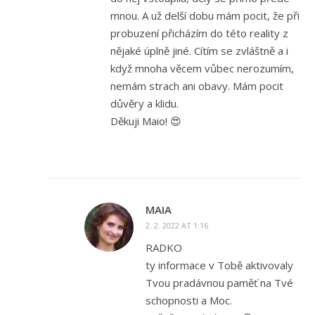
mnou. A už delší dobu mám pocit, že při
probuzení přicházím do této reality z
nějaké úplně jiné. Cítím se zvláštně a i
když mnoha věcem vůbec nerozumím,
nemám strach ani obavy. Mám pocit
důvěry a klidu.
Děkuji Maio! 😍
MAIA
2. 2. 2022 AT 1:16
RADKO
ty informace v Tobě aktivovaly
Tvou pradávnou paměť na Tvé
schopnosti a Moc.