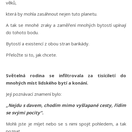
věků,
která by mohla zasáhnout nejen tuto planetu.
A tak se mnohé zraky a zaměření mnohých bytostí upínají
do tohoto bodu.
Bytostí a existencí z obou stran barikády.
Přeložte si to, jak chcete.
Světelná rodina se infiltrovala za tisíciletí do
mnohých míst lidského bytí a konání.
Její poznávací znamení bylo:
„Nejdu s davem, chodím mimo vyšlapané cesty, řídím
se svými pocity“.
Mohli jste je míjet nebo se s nimi spojit pohledem, a tak
poznat,