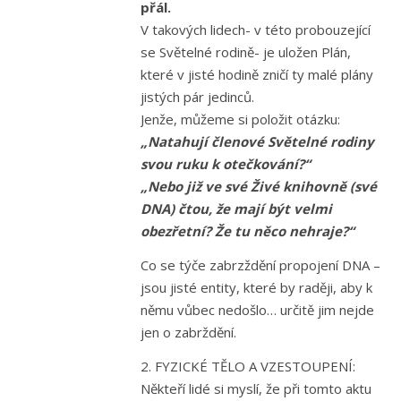
přál.
V takových lidech- v této probouzející
se Světelné rodině- je uložen Plán,
které v jisté hodině zničí ty malé plány
jistých pár jedinců.
Jenže, můžeme si položit otázku:
„Natahují členové Světelné rodiny
svou ruku k otečkování?“
„Nebo již ve své Živé knihovně (své
DNA) čtou, že mají být velmi
obezřetní? Že tu něco nehraje?“
Co se týče zabrzždění propojení DNA –
jsou jisté entity, které by raději, aby k
němu vůbec nedošlo… určitě jim nejde
jen o zabrždění.
2. FYZICKÉ TĚLO A VZESTOUPENÍ:
Někteří lidé si myslí, že při tomto aktu