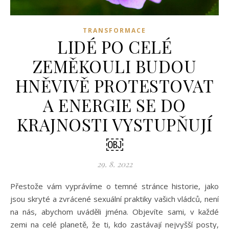
TRANSFORMACE
LIDÉ PO CELÉ
ZEMĚKOULI BUDOU
HNĚVIVĚ PROTESTOVAT
A ENERGIE SE DO
KRAJNOSTI VYSTUPŇUJÍ
￼
29. 8. 2022
Přestože vám vyprávíme o temné stránce historie, jako
jsou skryté a zvrácené sexuální praktiky vašich vládců, není
na nás, abychom uváděli jména. Objevíte sami, v každé
zemi na celé planetě, že ti, kdo zastávají nejvyšší posty,