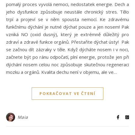
pomalý proces vyvolá nemoci, nedostatek energie. Dech a
jeho dysfunkce způsobuje neustále chronický stres. Tělo
trpí a projeví se v něm spousta nemocí. Ke zdravému
funkčnímu dýchání je nutné dýchat pouze a jen nosem! Pak
vzniká NO (oxid dusný), který je extrémně důležitý pro
zdraví a zdravé funkce orgánů. Přestaňte dýchat ústy! Pak
se začnou dít zázraky v těle. Když dýcháte nosem i v noci,
začnete být po ránu odpočatí, plní energie, protože jen při
dýchání nosem celou noc způsobuje skutečnou regeneraci
mozku a orgánů. Kvalita dechu není v objemu, ale ve…
POKRAČOVAT VE ČTENÍ
Maia