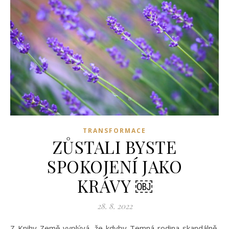
TRANSFORMACE
ZŮSTALI BYSTE
SPOKOJENÍ JAKO
KRÁVY ￼
28. 8. 2022
Z Knihy Země vyplývá, že kdyby Temná rodina skandálně,