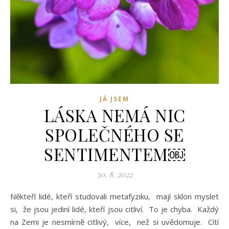
JÁ JSEM
LÁSKA NEMÁ NIC
SPOLEČNÉHO SE
SENTIMENTEM￼
30. 8. 2022
Někteří lidé, kteří studovali metafyziku, mají sklon myslet
si, že jsou jediní lidé, kteří jsou citliví. To je chyba. Každý
na Zemi je nesmírně citlivý, více, než si uvědomuje. Cítí