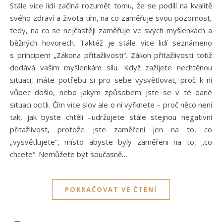
Stále více lidí začíná rozumět tomu, že se podílí na kvalitě
svého zdraví a života tím, na co zaměřuje svou pozornost,
tedy, na co se nejčastěji zaměřuje ve svých myšlenkách a
běžných hovorech. Taktéž je stále více lidí seznámeno
s principem „Zákona přitažlivosti“. Zákon přitažlivosti totiž
dodává vašim myšlenkám sílu. Když zažijete nechtěnou
situaci, máte potřebu si pro sebe vysvětlovat, proč k ní
vůbec došlo, nebo jakým způsobem jste se v té dané
situaci ocitli. Čím více slov ale o ní vyřknete – proč něco není
tak, jak byste chtěli –udržujete stále stejnou negativní
přitažlivost, protože jste zaměřeni jen na to, co
„vysvětlujete“, místo abyste byly zaměřeni na to, „co
chcete“. Nemůžete být současně…
POKRAČOVAT VE ČTENÍ