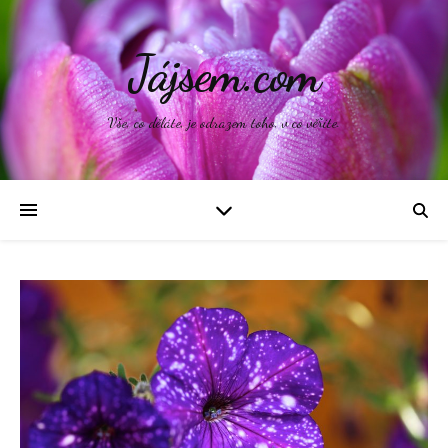
Jájsem.com
Vše, co děláte, je odrazem toho, v co věříte.