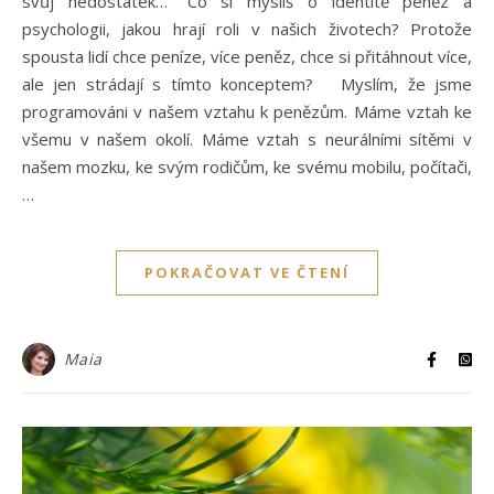
svůj nedostatek…“ Co si myslíš o identitě peněz a
psychologii, jakou hrají roli v našich životech? Protože
spousta lidí chce peníze, více peněz, chce si přitáhnout více,
ale jen strádají s tímto konceptem? Myslím, že jsme
programováni v našem vztahu k penězům. Máme vztah ke
všemu v našem okolí. Máme vztah s neurálními sítěmi v
našem mozku, ke svým rodičům, ke svému mobilu, počítači,
…
POKRAČOVAT VE ČTENÍ
Maia