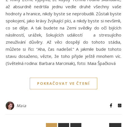
až absurdně nedrtila jednu vedle druhé všechny vaše
hodnoty a hranice, nikdy byste se neprobudili. Zůstali byste
spokojení, jako krávy žvýkající píci, a nikdy byste si nevšimli,
co se děje. A tak budete na Zemi svědky do očí bijících
násilností, urážek, šokujících událostí a stresujícího
zneužívání důvěry. Až věci dospějí do tohoto stádia,
můžete si říci: “Aha, čas nadešel.“ A jakmile bude tohoto
stavu dosaženo, vězte, že toho přijde ještě mnohem víc.
(Světelná rodina: Barbara Marciniak), foto: Maia Špačková
POKRAČOVAT VE ČTENÍ
Maia