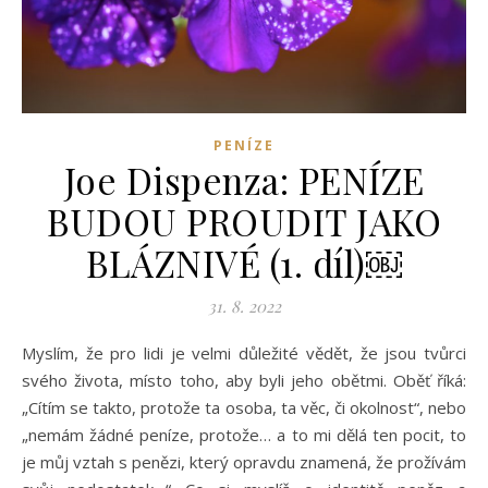
PENÍZE
Joe Dispenza: PENÍZE
BUDOU PROUDIT JAKO
BLÁZNIVÉ (1. díl)￼
31. 8. 2022
Myslím, že pro lidi je velmi důležité vědět, že jsou tvůrci
svého života, místo toho, aby byli jeho obětmi. Oběť říká:
„Cítím se takto, protože ta osoba, ta věc, či okolnost“, nebo
„nemám žádné peníze, protože… a to mi dělá ten pocit, to
je můj vztah s penězi, který opravdu znamená, že prožívám