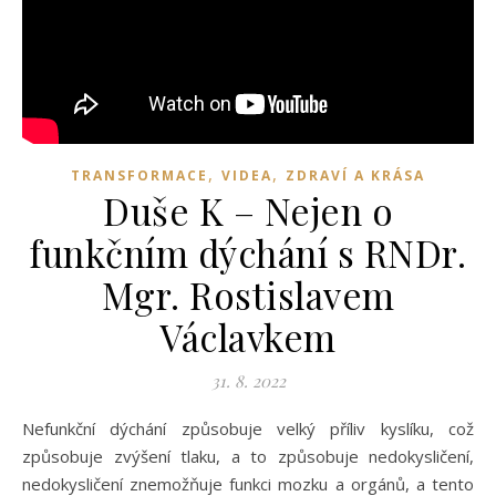
,
,
TRANSFORMACE
VIDEA
ZDRAVÍ A KRÁSA
Duše K – Nejen o
funkčním dýchání s RNDr.
Mgr. Rostislavem
Václavkem
31. 8. 2022
Nefunkční dýchání způsobuje velký příliv kyslíku, což
způsobuje zvýšení tlaku, a to způsobuje nedokysličení,
nedokysličení znemožňuje funkci mozku a orgánů, a tento