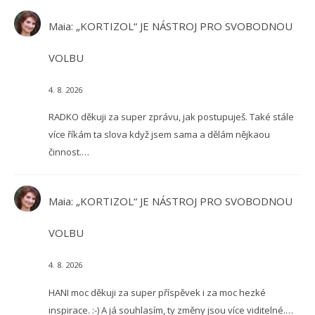
Maia
:
„KORTIZOL“ JE NÁSTROJ PRO SVOBODNOU
VOLBU
4. 8. 2026
RADKO děkuji za super zprávu, jak postupuješ. Také stále
více říkám ta slova když jsem sama a dělám nějkaou
činnost.…
Maia
:
„KORTIZOL“ JE NÁSTROJ PRO SVOBODNOU
VOLBU
4. 8. 2026
HANI moc děkuji za super příspěvek i za moc hezké
inspirace. :-) A já souhlasím, ty změny jsou více viditelné.…