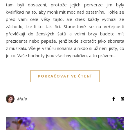
tam byli dosazeni, protože jejich perverze jim byly
kvalifikací na to, aby mohli mít moc nad ostatními. Tohle se
před vámi celé věky tajilo, ale dnes každý vychází ze
záchodu, lze-li to tak říci. Starostové se na veřejnosti
převlékají do ženských šatů a velmi brzy budete mít
prezidenta nebo papeže, jenž bude skotačit jako sborista
z muzikálu. Vše je vzhůru nohama a nikdo si už není jistý, co
je co. Vaše hodnoty jsou všechny nakřivo, a to právem.…
POKRAČOVAT VE ČTENÍ
Maia