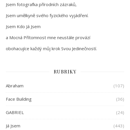
Jsem fotografka přírodních zázraků,
Jsem umělkyně svého fyzického vyjádření.
Jsem Kdo Já Jsem
a Mocná Přítomnost mne neustále provází
obohacujíce každý můj krok Svou Jedinečností.
RUBRIKY
Abraham
(107)
Face Building
(36)
GABRIEL
(24)
Já Jsem
(443)