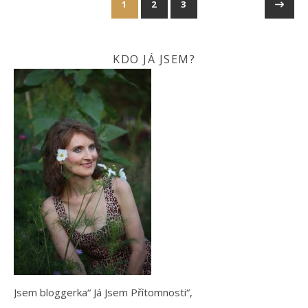
1
2
3
KDO JÁ JSEM?
Jsem bloggerka“ Já Jsem Přítomnosti“,