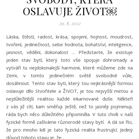
OSLAVUJE ŽIVOT￼
29. 8. 2022
Láska, štěstí, radost, krása, spojení, hojnost, moudrost,
tvoření, jedinečnost, sebe hodnota, bohatství, inteligence,
jasnost, vědění, dokonalost … Představte, že existuje
jeden stav bytí, který toto vše spojuje dohromady a
vytváří tu nejdokonalejší harmonii, které můžeme zde na
Zemi, v tomto jedinečném světě svobodné vůle,
dosáhnout. Tento stav bytí, který tou nejkrásnější formou
oslavuje dílo Stvořitele a ŽIVOT, je tou nejvyšší metou a
nejdůležitější realitou každé inkarnované duše. Někteří
z vás již cítí, kam směřuji. Ještě, než to jasněji pojmenuji,
ráda bych něco důležitého připomněla. V tuto chvíli v naší
fyzické formě zažíváme různorodé stavy bytí. A dá se říci,
že pro mnoho lidí je tato fyzická realita frustrující. Jediný
důvod tohoto stavu je, že…