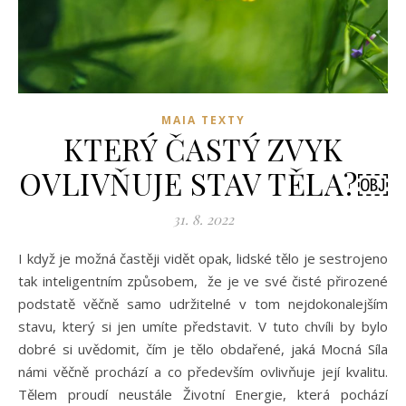
MAIA TEXTY
KTERÝ ČASTÝ ZVYK
OVLIVŇUJE STAV TĚLA?￼
31. 8. 2022
I když je možná častěji vidět opak, lidské tělo je sestrojeno
tak inteligentním způsobem, že je ve své čisté přirozené
podstatě věčně samo udržitelné v tom nejdokonalejším
stavu, který si jen umíte představit. V tuto chvíli by bylo
dobré si uvědomit, čím je tělo obdařené, jaká Mocná Síla
námi věčně prochází a co především ovlivňuje její kvalitu.
Tělem proudí neustále Životní Energie, která pochází