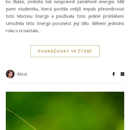
ho říkáte, změníte tok nesprávně zaměřené energie. Měl
jsem studentku, která pocítila vnější impuls přesměrovat
tuto Mocnou Energii a používala toto jediné prohlášení.
Umožnila této Energii povznést její tělo. Během jednoho
roku u ní nastala…
POKRAČOVAT VE ČTENÍ
Maia