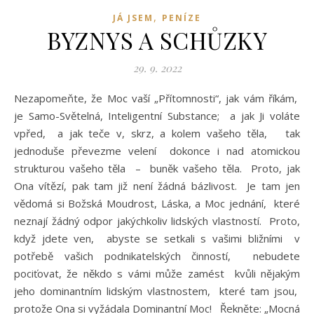
,
JÁ JSEM
PENÍZE
BYZNYS A SCHŮZKY
29. 9. 2022
Nezapomeňte, že Moc vaší „Přítomnosti“, jak vám říkám,
je Samo-Světelná, Inteligentní Substance; a jak Ji voláte
vpřed, a jak teče v, skrz, a kolem vašeho těla, tak
jednoduše převezme velení dokonce i nad atomickou
strukturou vašeho těla – buněk vašeho těla. Proto, jak
Ona vítězí, pak tam již není žádná bázlivost. Je tam jen
vědomá si Božská Moudrost, Láska, a Moc jednání, které
neznají žádný odpor jakýchkoliv lidských vlastností. Proto,
když jdete ven, abyste se setkali s vašimi bližními v
potřebě vašich podnikatelských činností, nebudete
pociťovat, že někdo s vámi může zamést kvůli nějakým
jeho dominantním lidským vlastnostem, které tam jsou,
protože Ona si vyžádala Dominantní Moc! Řekněte: „Mocná