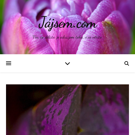
Jájsem.com
Vše, co děláte, je odrazem toho, v co věříte.