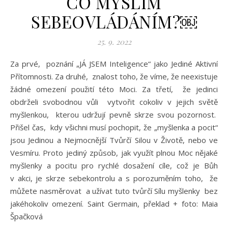
CO MYSLÍM
SEBEOVLÁDÁNÍM?￼
25. 9. 2022
Za prvé, poznání „JÁ JSEM Inteligence“ jako Jediné Aktivní
Přítomnosti. Za druhé, znalost toho, že víme, že neexistuje
žádné omezení použití této Moci. Za třetí, že jedinci
obdrželi svobodnou vůli vytvořit cokoliv v jejich světě
myšlenkou, kterou udržují pevně skrze svou pozornost.
Přišel čas, kdy všichni musí pochopit, že „myšlenka a pocit“
jsou Jedinou a Nejmocnější Tvůrčí Silou v Životě, nebo ve
Vesmíru. Proto jediný způsob, jak využít plnou Moc nějaké
myšlenky a pocitu pro rychlé dosažení cíle, což je Bůh
v akci, je skrze sebekontrolu a s porozuměním toho, že
můžete nasměrovat a užívat tuto tvůrčí Sílu myšlenky bez
jakéhokoliv omezení. Saint Germain, překlad + foto: Maia
Špačková