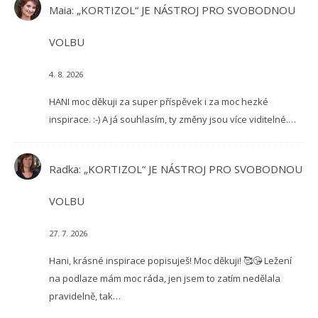
Maia
:
„KORTIZOL“ JE NÁSTROJ PRO SVOBODNOU
VOLBU
4. 8. 2026
HANI moc děkuji za super příspěvek i za moc hezké
inspirace. :-) A já souhlasím, ty změny jsou více viditelné.…
Radka
:
„KORTIZOL“ JE NÁSTROJ PRO SVOBODNOU
VOLBU
27. 7. 2026
Hani, krásné inspirace popisuješ! Moc děkuji! 🥰😘 Ležení
na podlaze mám moc ráda, jen jsem to zatím nedělala
pravidelně, tak…