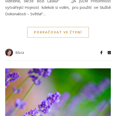
viditelně, skrze Boží Lásku!” „JÁ JSEM Přítomnost
vytvářející Hojnost kdekoli si volím, pro použití ve Službě
Dokonalosti – Světla!”…
POKRAČOVAT VE ČTENÍ
Maia