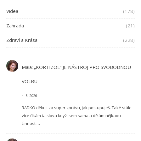
Videa
(178)
Zahrada
(21)
Zdraví a Krása
(228)
Maia
:
„KORTIZOL“ JE NÁSTROJ PRO SVOBODNOU
VOLBU
4. 8. 2026
RADKO děkuji za super zprávu, jak postupuješ. Také stále
více říkám ta slova když jsem sama a dělám nějkaou
činnost.…