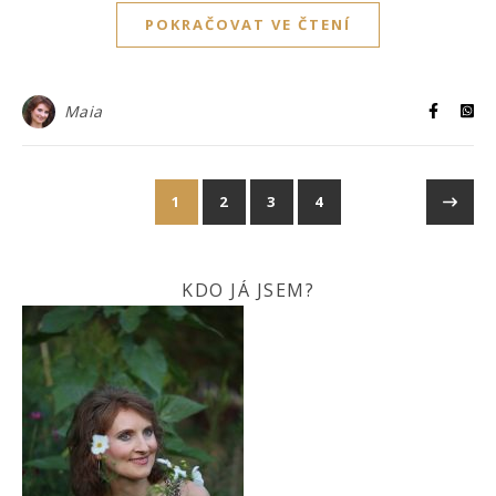
POKRAČOVAT VE ČTENÍ
Maia
1
2
3
4
KDO JÁ JSEM?