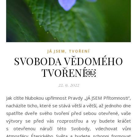
,
JÁ JSEM
TVOŘENÍ
SVOBODA VĚDOMÉHO
TVOŘENÍ￼
22. 9. 2022
Jak cítíte hlubokou upřímnost Pravdy „JÁ JSEM Přítomnosti“,
nacházíte ticho, které se stává větší a větší, až jednoho dne
spatříte dveře svého tvoření před sebou otevřené, vaše
výtvory se před vás rozprostřou a vy budete kráčet
s otevřenou náručí této Svobody, vdechovat vůni
Atmosféry Éterického Světa a budete schopni formovat