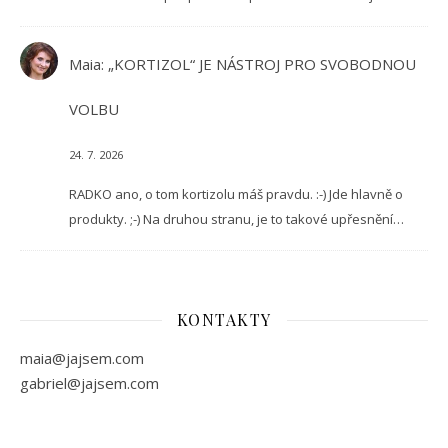
Maia
:
„KORTIZOL“ JE NÁSTROJ PRO SVOBODNOU
VOLBU
24. 7. 2026
RADKO ano, o tom kortizolu máš pravdu. :-) Jde hlavně o
produkty. ;-) Na druhou stranu, je to takové upřesnění…
KONTAKTY
maia@jajsem.com
gabriel@jajsem.com