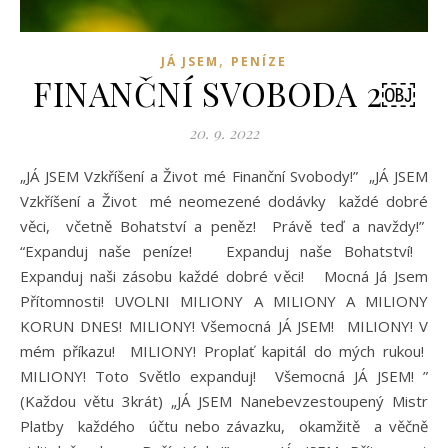
,
JÁ JSEM
PENÍZE
FINANČNÍ SVOBODA 2￼
20. 9. 2022
„JÁ JSEM Vzkříšení a Život mé Finanční Svobody!” „JÁ JSEM
Vzkříšení a Život mé neomezené dodávky každé dobré
věci, včetně Bohatství a peněz! Právě teď a navždy!”
“Expanduj naše peníze! Expanduj naše Bohatství!
Expanduj naši zásobu každé dobré věci! Mocná Já Jsem
Přítomnosti! UVOLNI MILIONY A MILIONY A MILIONY
KORUN DNES! MILIONY! Všemocná JÁ JSEM! MILIONY! V
mém příkazu! MILIONY! Proplať kapitál do mých rukou!
MILIONY! Toto Světlo expanduj! Všemocná JÁ JSEM! ”
(Každou větu 3krát) „JÁ JSEM Nanebevzestoupený Mistr
Platby každého účtu nebo závazku, okamžitě a věčně