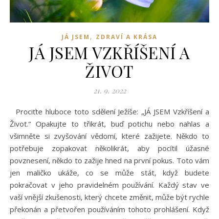
,
JÁ JSEM
ZDRAVÍ A KRÁSA
JÁ JSEM VZKŘÍŠENÍ A
ŽIVOT
21. 9. 2022
Prociťte hluboce toto sdělení Ježíše: „JÁ JSEM Vzkříšení a
Život.“ Opakujte to třikrát, buď potichu nebo nahlas a
všimněte si zvyšování vědomí, které zažijete. Někdo to
potřebuje zopakovat několikrát, aby pocítil úžasné
povznesení, někdo to zažije hned na první pokus. Toto vám
jen maličko ukáže, co se může stát, když budete
pokračovat v jeho pravidelném používání. Každý stav ve
vaší vnější zkušenosti, který chcete změnit, může být rychle
překonán a přetvořen používáním tohoto prohlášení. Když