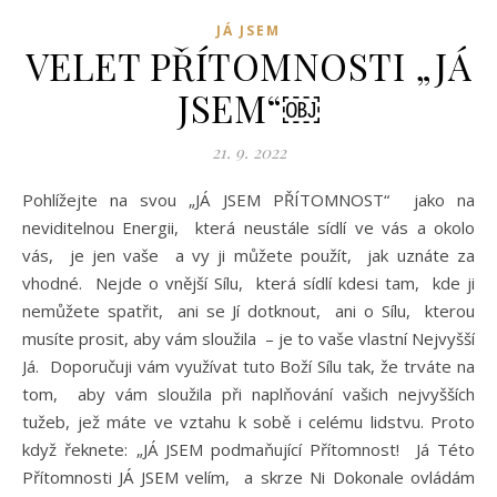
JÁ JSEM
VELET PŘÍTOMNOSTI „JÁ
JSEM“￼
21. 9. 2022
Pohlížejte na svou „JÁ JSEM PŘÍTOMNOST“ jako na
neviditelnou Energii, která neustále sídlí ve vás a okolo
vás, je jen vaše a vy ji můžete použít, jak uznáte za
vhodné. Nejde o vnější Sílu, která sídlí kdesi tam, kde ji
nemůžete spatřit, ani se Jí dotknout, ani o Sílu, kterou
musíte prosit, aby vám sloužila – je to vaše vlastní Nejvyšší
Já. Doporučuji vám využívat tuto Boží Sílu tak, že trváte na
tom, aby vám sloužila při naplňování vašich nejvyšších
tužeb, jež máte ve vztahu k sobě i celému lidstvu. Proto
když řeknete: „JÁ JSEM podmaňující Přítomnost! Já Této
Přítomnosti JÁ JSEM velím, a skrze Ni Dokonale ovládám