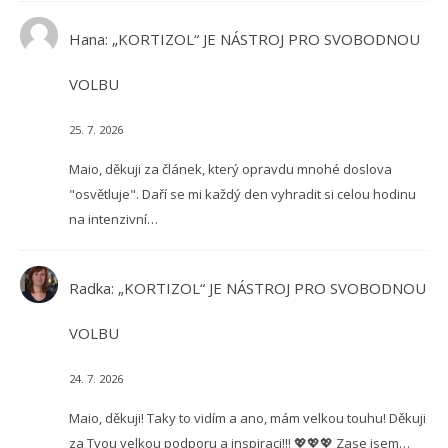
Hana
:
„KORTIZOL“ JE NÁSTROJ PRO SVOBODNOU
VOLBU
25. 7. 2026
Maio, děkuji za článek, který opravdu mnohé doslova
"osvětluje". Daří se mi každý den vyhradit si celou hodinu
na intenzivní…
Radka
:
„KORTIZOL“ JE NÁSTROJ PRO SVOBODNOU
VOLBU
24. 7. 2026
Maio, děkuji! Taky to vidím a ano, mám velkou touhu! Děkuji
za Tvou velkou podporu a inspiraci!!! 💖💖💖 Zase jsem…