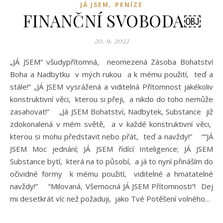
,
JÁ JSEM
PENÍZE
FINANČNÍ SVOBODA￼
20. 9. 2022
„JÁ JSEM“ všudypřítomná, neomezená Zásoba Bohatství
Boha a Nadbytku v mých rukou a k mému použití, teď a
stále!” „JÁ JSEM vysrážená a viditelná Přítomnost jakékoliv
konstruktivní věci, kterou si přeji, a nikdo do toho nemůže
zasahovat!” „Já JSEM Bohatství, Nadbytek, Substance již
zdokonalená v mém světě, a v každé konstruktivní věci,
kterou si mohu představit nebo přát, teď a navždy!” ““JÁ
JSEM Moc jednání; JÁ JSEM řídící Inteligence; JÁ JSEM
Substance bytí, která na to působí, a já to nyní přináším do
očividné formy k mému použití, viditelné a hmatatelné
navždy!” “Milovaná, Všemocná JÁ JSEM Přítomnosti“! Dej
mi desetkrát víc než požaduji, jako Tvé Potěšení volného…