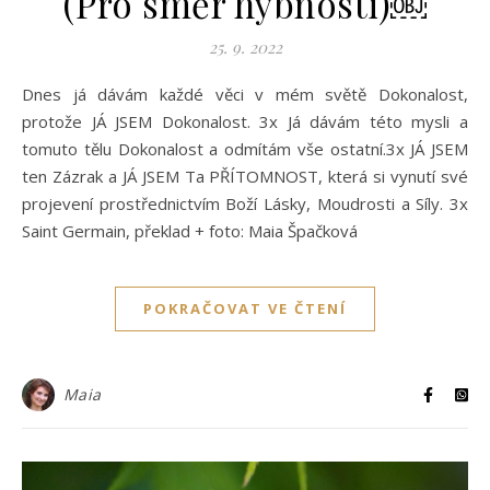
(Pro směr hybnosti)￼
25. 9. 2022
Dnes já dávám každé věci v mém světě Dokonalost,
protože JÁ JSEM Dokonalost. 3x Já dávám této mysli a
tomuto tělu Dokonalost a odmítám vše ostatní.3x JÁ JSEM
ten Zázrak a JÁ JSEM Ta PŘÍTOMNOST, která si vynutí své
projevení prostřednictvím Boží Lásky, Moudrosti a Síly. 3x
Saint Germain, překlad + foto: Maia Špačková
POKRAČOVAT VE ČTENÍ
Maia