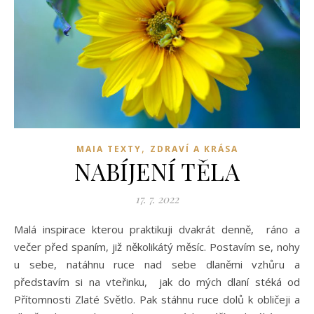
,
MAIA TEXTY
ZDRAVÍ A KRÁSA
NABÍJENÍ TĚLA
17. 7. 2022
Malá inspirace kterou praktikuji dvakrát denně, ráno a
večer před spaním, již několikátý měsíc. Postavím se, nohy
u sebe, natáhnu ruce nad sebe dlaněmi vzhůru a
představím si na vteřinku, jak do mých dlaní stéká od
Přítomnosti Zlaté Světlo. Pak stáhnu ruce dolů k obličeji a