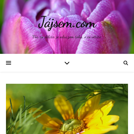
Jájsem.com
Vše, co děláte, je odrazem toho, v co věříte.