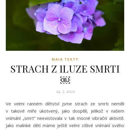
MAIA TEXTY
STRACH Z ILUZE SMRTI
￼
24. 7. 2022
Ve velmi ranném dětství jsme strach ze smrti neměli
v takové míře ukotvený, jako dospělí, jelikož v našem
vnímání „smrt“ neexistovala v tak mocné vibrační aktivitě.
Jako malinké děti máme ještě velmi citlivé vnímání svého