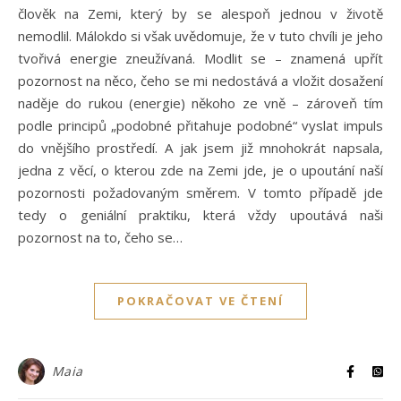
člověk na Zemi, který by se alespoň jednou v životě
nemodlil. Málokdo si však uvědomuje, že v tuto chvíli je jeho
tvořivá energie zneužívaná. Modlit se – znamená upřít
pozornost na něco, čeho se mi nedostává a vložit dosažení
naděje do rukou (energie) někoho ze vně – zároveň tím
podle principů „podobné přitahuje podobné“ vyslat impuls
do vnějšího prostředí. A jak jsem již mnohokrát napsala,
jedna z věcí, o kterou zde na Zemi jde, je o upoutání naší
pozornosti požadovaným směrem. V tomto případě jde
tedy o geniální praktiku, která vždy upoutává naši
pozornost na to, čeho se…
POKRAČOVAT VE ČTENÍ
Maia