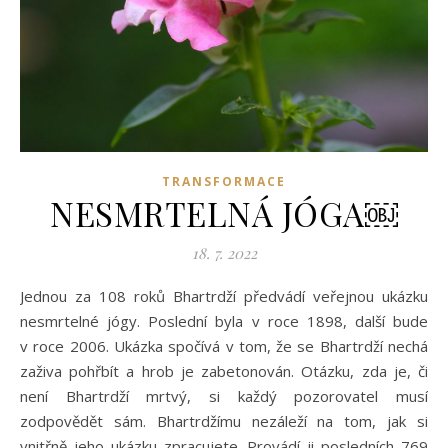
TRANSFORMACE
NESMRTELNÁ JÓGA￼
18. 7. 2022
Jednou za 108 roků Bhartrdží předvádí veřejnou ukázku
nesmrtelné jógy. Poslední byla v roce 1898, další bude
v roce 2006. Ukázka spočívá v tom, že se Bhartrdží nechá
zaživa pohřbít a hrob je zabetonován. Otázku, zda je, či
není Bhartrdží mrtvý, si každý pozorovatel musí
zodpovědět sám. Bhartrdžímu nezáleží na tom, jak si
vnitřně jeho ukázku zpracujete. Provádí ji posledních 769