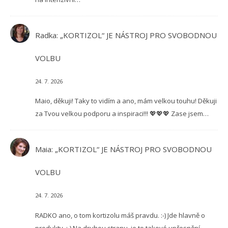
Radka
:
„KORTIZOL“ JE NÁSTROJ PRO SVOBODNOU
VOLBU
24. 7. 2026
Maio, děkuji! Taky to vidím a ano, mám velkou touhu! Děkuji
za Tvou velkou podporu a inspiraci!!! 💖💖💖 Zase jsem…
Maia
:
„KORTIZOL“ JE NÁSTROJ PRO SVOBODNOU
VOLBU
24. 7. 2026
RADKO ano, o tom kortizolu máš pravdu. :-) Jde hlavně o
produkty. ;-) Na druhou stranu, je to takové upřesnění…