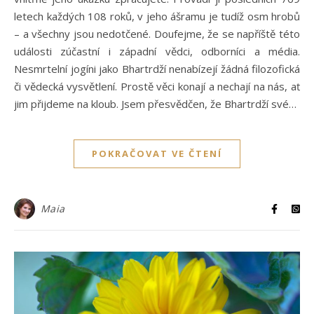
letech každých 108 roků, v jeho ášramu je tudíž osm hrobů
– a všechny jsou nedotčené. Doufejme, že se napříště této
události zúčastní i západní vědci, odborníci a média.
Nesmrtelní jogíni jako Bhartrdží nenabízejí žádná filozofická
či vědecká vysvětlení. Prostě věci konají a nechají na nás, ať
jim přijdeme na kloub. Jsem přesvědčen, že Bhartrdží své…
POKRAČOVAT VE ČTENÍ
Maia