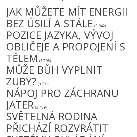
JAK MŮŽETE MÍT ENERGII
BEZ ÚSILÍ A STÁLE
(3 942)
POZICE JAZYKA, VÝVOJ
OBLIČEJE A PROPOJENÍ S
TĚLEM
(3 798)
MŮŽE BŮH VYPLNIT
ZUBY?
(3 731)
NÁPOJ PRO ZÁCHRANU
JATER
(3 709)
SVĚTELNÁ RODINA
PŘICHÁZÍ ROZVRÁTIT