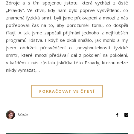
Zdroje a s tím spojenou jistotu, která vychází z čisté
„Pravdy“. Ve chvíli, kdy nám bylo poprvé vysvětleno, co
znamená fyzická smrt, byli jsme překvapeni a mnozí z nás
potřebovali čas na to, aby porozuměli tomu, co dospělí
říkají. A tak jsme započali přijímání jednoho z nejhlubších
programů lidstva. I když se okolí snažilo, jak mohlo a my
jsem obdrželi přesvědčení o „nevyhnutelnosti fyzické
smrti“, které mnozí předávají dál z pokolení na pokolení,
v každém z nás zůstala jiskřička této Pravdy, kterou nelze
nikdy vymazat,…
POKRAČOVAT VE ČTENÍ
Maia