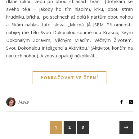
dlaně rukou vedu po obou stranách tváří (dotýkám se
svého těla – jakoby ho tím hladím), krku, obou stran
hrudníku, břicha, po stehnech až dolů k nártům obou nohou
a říkám nahlas tato slova: „Mocná JÁ JSEM Přítomnosti,
nabíjej mé tělo Svou Dokonalou souměrnou Krásou, Svým
Dokonalým Zdravím, Věčným Mládím, Věčným Životem,
Svou Dokonalou Inteligencí a Aktivitou.“ (Aktivitou končím na
nártech nohou). A znovu opakuji několikrát…
POKRAČOVAT VE ČTENÍ
Maia
1
2
3