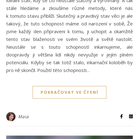
ideální stav, kdy se cítí neustále šťastný a vyrovnaný. A tak
stále hledáme a zkoušíme různé metody, které nás
k tomuto stavu přiblíží. Skutečný a pravdivý stav věci je ale
takový, že tuto schopnost máme od narození v sobě, Že
jsme každý den připraveni k tomu, ji uchopit a okamžitě
tento stav blaženosti ve svém životě a světě nastolit.
Neustále se s touto schopností inkarnujeme, ale
doopravdy ji většina lidí nikdy nevyužije v jejím plném
potenciálu. Kdyby se tak totiž stalo, inkarnační koloběh by
pro ně skončil. Použití této schopnosti…
POKRAČOVAT VE ČTENÍ
Maia