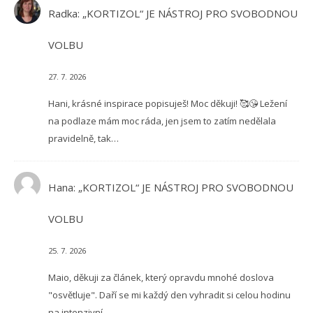
Radka
:
„KORTIZOL“ JE NÁSTROJ PRO SVOBODNOU
VOLBU
27. 7. 2026
Hani, krásné inspirace popisuješ! Moc děkuji! 🥰😘 Ležení
na podlaze mám moc ráda, jen jsem to zatím nedělala
pravidelně, tak…
Hana
:
„KORTIZOL“ JE NÁSTROJ PRO SVOBODNOU
VOLBU
25. 7. 2026
Maio, děkuji za článek, který opravdu mnohé doslova
"osvětluje". Daří se mi každý den vyhradit si celou hodinu
na intenzivní…