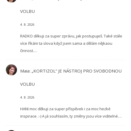
VOLBU
4. 8. 2026
RADKO děkuji za super zprávu, jak postupuješ. Také stále
více říkám ta slova když jsem sama a dělám nějkaou
činnost.…
Maia
:
„KORTIZOL“ JE NÁSTROJ PRO SVOBODNOU
VOLBU
4. 8. 2026
HANI moc děkuji za super příspěvek i za moc hezké
inspirace. :-) A já souhlasím, ty změny jsou více viditelné.…