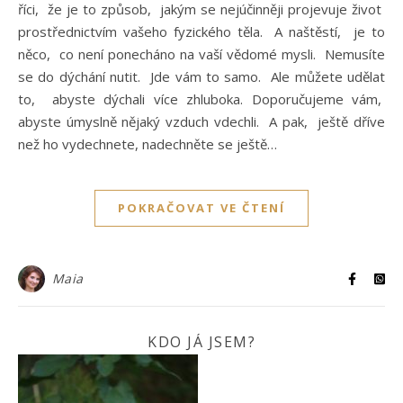
říci, že je to způsob, jakým se nejúčinněji projevuje život
prostřednictvím vašeho fyzického těla. A naštěstí, je to
něco, co není ponecháno na vaší vědomé mysli. Nemusíte
se do dýchání nutit. Jde vám to samo. Ale můžete udělat
to, abyste dýchali více zhluboka. Doporučujeme vám,
abyste úmyslně nějaký vzduch vdechli. A pak, ještě dříve
než ho vydechnete, nadechněte se ještě…
POKRAČOVAT VE ČTENÍ
Maia
KDO JÁ JSEM?