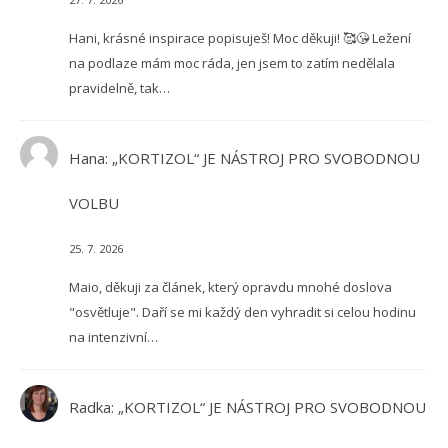
Hani, krásné inspirace popisuješ! Moc děkuji! 🥰😘 Ležení
na podlaze mám moc ráda, jen jsem to zatím nedělala
pravidelně, tak…
Hana
:
„KORTIZOL“ JE NÁSTROJ PRO SVOBODNOU
VOLBU
25. 7. 2026
Maio, děkuji za článek, který opravdu mnohé doslova
"osvětluje". Daří se mi každý den vyhradit si celou hodinu
na intenzivní…
Radka
:
„KORTIZOL“ JE NÁSTROJ PRO SVOBODNOU