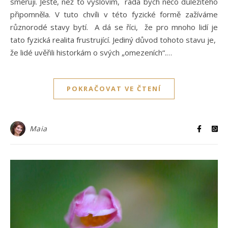
směřuji. Ještě, než to vyslovím, ráda bych něco důležitého
připomněla. V tuto chvíli v této fyzické formě zažíváme
různorodé stavy bytí. A dá se říci, že pro mnoho lidí je
tato fyzická realita frustrující. Jediný důvod tohoto stavu je,
že lidé uvěřili historkám o svých „omezeních“.…
POKRAČOVAT VE ČTENÍ
Maia