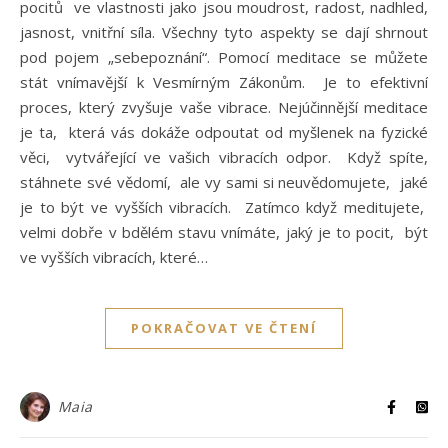
pocitů ve vlastnosti jako jsou moudrost, radost, nadhled,
jasnost, vnitřní síla. Všechny tyto aspekty se dají shrnout
pod pojem „sebepoznání“. Pomocí meditace se můžete
stát vnímavější k Vesmírným Zákonům. Je to efektivní
proces, který zvyšuje vaše vibrace. Nejúčinnější meditace
je ta, která vás dokáže odpoutat od myšlenek na fyzické
věci, vytvářející ve vašich vibracích odpor. Když spíte,
stáhnete své vědomí, ale vy sami si neuvědomujete, jaké
je to být ve vyšších vibracích. Zatímco když meditujete,
velmi dobře v bdělém stavu vnímáte, jaký je to pocit, být
ve vyšších vibracích, které…
POKRAČOVAT VE ČTENÍ
Maia