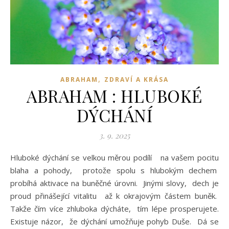
,
ABRAHAM
ZDRAVÍ A KRÁSA
ABRAHAM : HLUBOKÉ
DÝCHÁNÍ
3. 9. 2025
Hluboké dýchání se velkou měrou podílí na vašem pocitu
blaha a pohody, protože spolu s hlubokým dechem
probíhá aktivace na buněčné úrovni. Jinými slovy, dech je
proud přinášející vitalitu až k okrajovým částem buněk.
Takže čím více zhluboka dýcháte, tím lépe prosperujete.
Existuje názor, že dýchání umožňuje pohyb Duše. Dá se