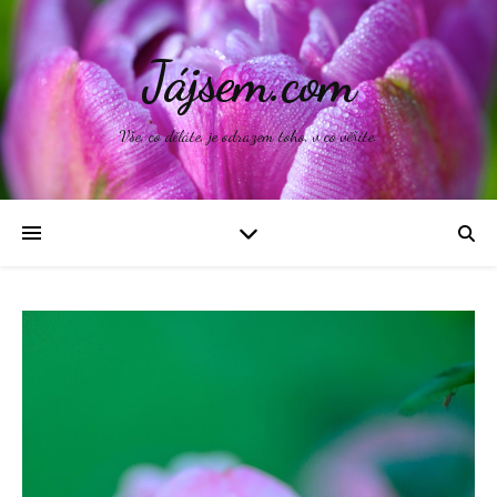
Jájsem.com
Vše, co děláte, je odrazem toho, v co věříte.