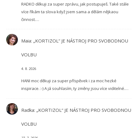
RADKO děkuji za super zprávu, jak postupuješ. Také stále
více říkám ta slova když jsem sama a dělám nějkaou
činnost.…
Maia
:
„KORTIZOL“ JE NÁSTROJ PRO SVOBODNOU
VOLBU
4. 8. 2026
HANI moc děkuji za super příspěvek i za moc hezké
inspirace. :-) A já souhlasím, ty změny jsou více viditelné.…
Radka
:
„KORTIZOL“ JE NÁSTROJ PRO SVOBODNOU
VOLBU
27. 7. 2026