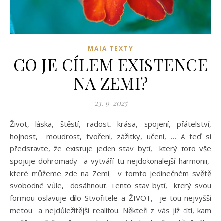
MAIA TEXTY
CO JE CÍLEM EXISTENCE
NA ZEMI?
23. 9. 2025
Život, láska, štěstí, radost, krása, spojení, přátelství,
hojnost, moudrost, tvoření, zážitky, učení, … A teď si
představte, že existuje jeden stav bytí, který toto vše
spojuje dohromady a vytváří tu nejdokonalejší harmonii,
které můžeme zde na Zemi, v tomto jedinečném světě
svobodné vůle, dosáhnout. Tento stav bytí, který svou
formou oslavuje dílo Stvořitele a ŽIVOT, je tou nejvyšší
metou a nejdůležitější realitou. Někteří z vás již cítí, kam