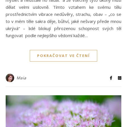
myslet a neustále ho hlídat a že všechny tyto úkony musí
dělat velmi usilovně. Tímto vztahem ke svému tělu
prostřednictvím vibrace nedůvěry, strachu, obav – „co se
to v mém těle sakra děje, bůhví, jaké nešvary přede mnou
ukrývá“ – lidé blokují přirozenou schopnost svých těl
fungovat podle nejlepšího vědomí každé…
POKRAČOVAT VE ČTENÍ
Maia