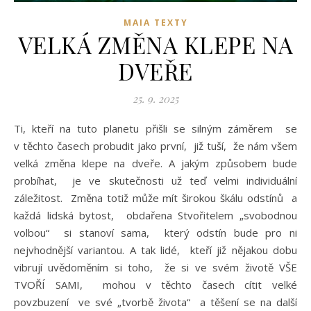
MAIA TEXTY
VELKÁ ZMĚNA KLEPE NA
DVEŘE
25. 9. 2025
Ti, kteří na tuto planetu přišli se silným záměrem se
v těchto časech probudit jako první, již tuší, že nám všem
velká změna klepe na dveře. A jakým způsobem bude
probíhat, je ve skutečnosti už teď velmi individuální
záležitost. Změna totiž může mít širokou škálu odstínů a
každá lidská bytost, obdařena Stvořitelem „svobodnou
volbou“ si stanoví sama, který odstín bude pro ni
nejvhodnější variantou. A tak lidé, kteří již nějakou dobu
vibrují uvědoměním si toho, že si ve svém životě VŠE
TVOŘÍ SAMI, mohou v těchto časech cítit velké
povzbuzení ve své „tvorbě života“ a těšení se na další