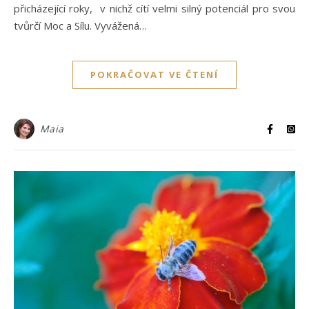
přicházející roky, v nichž cítí velmi silný potenciál pro svou
tvůrčí Moc a Sílu. Vyvážená…
POKRAČOVAT VE ČTENÍ
Maia