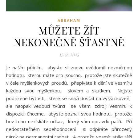
ABRAHAM
MŮŽETE ŽÍT
NEKONEČNĚ ŠŤASTNĚ
17. 9. 2025
Je naším přáním, abyste si znovu uvědomili nezměrnou
hodnotu, kterou máte pro jsoucno, protože jste skutečně
v čele myšlenkových proudů, přispíváte k dění ve vesmíru
každou svou myšlenkou, slovem a skutkem. Nejste
podřízené bytosti, které se snaží dostat na vyšší úroveň,
ale naopak vedoucí tvůrci se všemi zdroji vesmíru k
dispozici. Chceme, abyste poznali svou hodnotu, protože
bez toho nezískáte odkaz, který vám opravdu patří. Při
nedostatečném sebehodnocení si odpíráte přirozený
nárok na permanentní radost. A protože vesmír stále těží