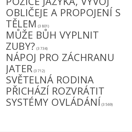
POZICE JAZYKA, VÝVOJ
OBLIČEJE A PROPOJENÍ S
TĚLEM
(3 801)
MŮŽE BŮH VYPLNIT
ZUBY?
(3 734)
NÁPOJ PRO ZÁCHRANU
JATER
(3 712)
SVĚTELNÁ RODINA
PŘICHÁZÍ ROZVRÁTIT
SYSTÉMY OVLÁDÁNÍ
(3 569)