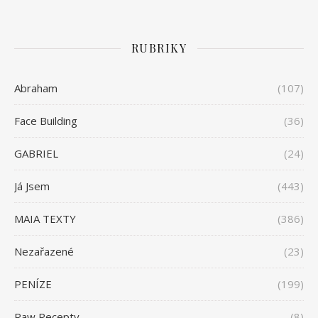
RUBRIKY
Abraham
(107)
Face Building
(36)
GABRIEL
(24)
Já Jsem
(443)
MAIA TEXTY
(386)
Nezařazené
(23)
PENÍZE
(199)
Raw Recepty
(8)