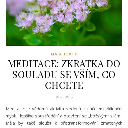
MAIA TEXTY
MEDITACE: ZKRATKA DO
SOULADU SE VŠÍM, CO
CHCETE
9. 9. 2025
Meditace je vědomá aktivita vedená za účelem zklidnění
mysli, lepšího soustředění a otevření se „božským“ silám.
Měla by také sloužit k přetransformování zmatených