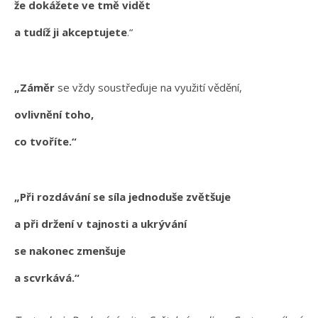
že dokážete ve tmě vidět
a tudíž ji akceptujete
.“
„Záměr
se vždy soustřeďuje na využití vědění,
ovlivnění toho,
co tvoříte.“
„Při rozdávání se síla jednoduše zvětšuje
a při držení v tajnosti a ukrývání
se nakonec zmenšuje
a scvrkává.“