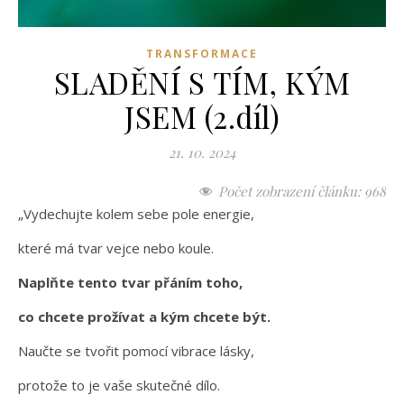
TRANSFORMACE
SLADĚNÍ S TÍM, KÝM
JSEM (2.díl)
21. 10. 2024
Počet zobrazení článku:
968
„Vydechujte kolem sebe pole energie,
které má tvar vejce nebo koule.
Naplňte tento tvar přáním toho,
co chcete prožívat a kým chcete být.
Naučte se tvořit pomocí vibrace lásky,
protože to je vaše skutečné dílo.