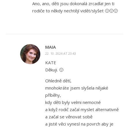
Ano, ano, děti jsou dokonalá zrcadla! Jen ti
rodiče to někdy nechtějí vidět/slyšet 🙂🙂🙂
MAIA
22. 10. 2024 AT 23:43
KATE
Děkuji. 🙂
Ohledně dětí,
mnohokráte jsem slyšela nějaké
příběhy,
kdy děti byly velmi nemocné
a když rodič začal myslet alternativně
a začal se věnovat sobě
a jisté věci vynesl na povrch aby je