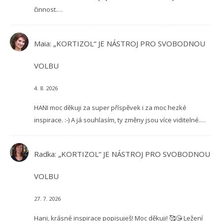
činnost.…
Maia
:
„KORTIZOL“ JE NÁSTROJ PRO SVOBODNOU
VOLBU
4. 8. 2026
HANI moc děkuji za super příspěvek i za moc hezké
inspirace. :-) A já souhlasím, ty změny jsou více viditelné.…
Radka
:
„KORTIZOL“ JE NÁSTROJ PRO SVOBODNOU
VOLBU
27. 7. 2026
Hani, krásné inspirace popisuješ! Moc děkuji! 🥰😘 Ležení