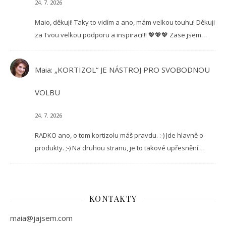
24. 7. 2026
Maio, děkuji! Taky to vidím a ano, mám velkou touhu! Děkuji
za Tvou velkou podporu a inspiraci!!! 💖💖💖 Zase jsem…
Maia
:
„KORTIZOL“ JE NÁSTROJ PRO SVOBODNOU
VOLBU
24. 7. 2026
RADKO ano, o tom kortizolu máš pravdu. :-) Jde hlavně o
produkty. ;-) Na druhou stranu, je to takové upřesnění…
KONTAKTY
maia@jajsem.com