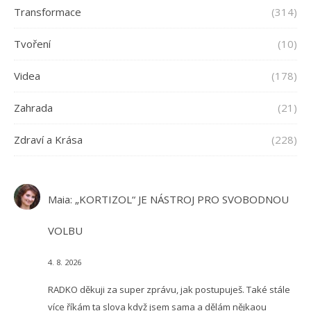
Transformace
(314)
Tvoření
(10)
Videa
(178)
Zahrada
(21)
Zdraví a Krása
(228)
Maia
:
„KORTIZOL“ JE NÁSTROJ PRO SVOBODNOU
VOLBU
4. 8. 2026
RADKO děkuji za super zprávu, jak postupuješ. Také stále
více říkám ta slova když jsem sama a dělám nějkaou