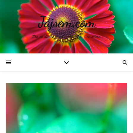
Jájsem.com
Vše, co děláte, je odrazem toho, v co věříte.