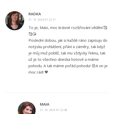
RADKA
21. 10. 2024 AT 22:31
To je, Maio, moc krásné rozšiřování vědění.🥰
🥰😘
Poslední dobou, jak si každé ráno zapisuju do
notýsku prohlášení, přání a záměry, tak když
je můj muž poblíž, tak mu vždycky řeknu, tak
už je to všechno dneska hotové a máme
pohodu. A tak máme pořád pohodu! 😍A on je
moc rád! 💖
MAIA
21. 10. 2024 AT 22:48