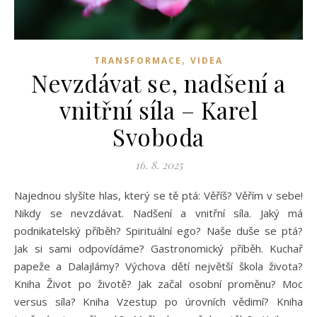
,
TRANSFORMACE
VIDEA
Nevzdávat se, nadšení a
vnitřní síla – Karel
Svoboda
16. 8. 2025
Najednou slyšíte hlas, který se tě ptá: Věříš? Věřím v sebe!
Nikdy se nevzdávat. Nadšení a vnitřní síla. Jaký má
podnikatelský příběh? Spirituální ego? Naše duše se ptá?
Jak si sami odpovídáme? Gastronomický příběh. Kuchař
papeže a Dalajlámy? Výchova dětí největší škola života?
Kniha Život po životě? Jak začal osobní proměnu? Moc
versus síla? Kniha Vzestup po úrovních vědimí? Kniha