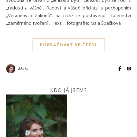
„radosti a vášně“. Radost a vášeň přichází s pochopením
„Vesmírných Zákonů“, na nichž je postaveno tajemství
„záměrného tvoření“. Text + fotografie: Maia Špačková
POKRAČOVAT VE ČTENÍ
Maia
KDO JÁ JSEM?