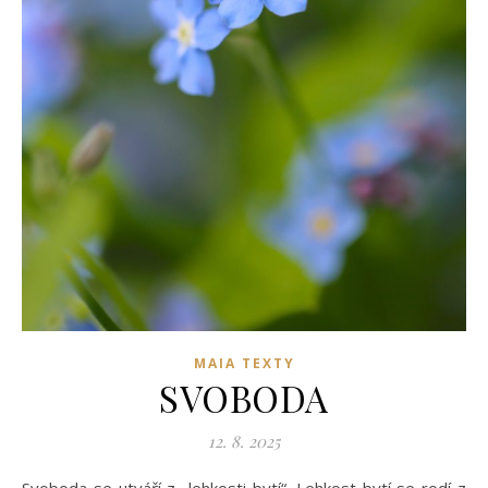
MAIA TEXTY
SVOBODA
12. 8. 2025
Svoboda se utváří z „lehkosti bytí“. Lehkost bytí se rodí z