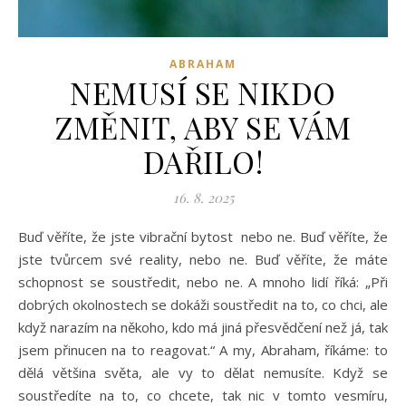
ABRAHAM
NEMUSÍ SE NIKDO
ZMĚNIT, ABY SE VÁM
DAŘILO!
16. 8. 2025
Buď věříte, že jste vibrační bytost nebo ne. Buď věříte, že
jste tvůrcem své reality, nebo ne. Buď věříte, že máte
schopnost se soustředit, nebo ne. A mnoho lidí říká: „Při
dobrých okolnostech se dokáži soustředit na to, co chci, ale
když narazím na někoho, kdo má jiná přesvědčení než já, tak
jsem přinucen na to reagovat.“ A my, Abraham, říkáme: to
dělá většina světa, ale vy to dělat nemusíte. Když se
soustředíte na to, co chcete, tak nic v tomto vesmíru,