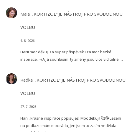
Maia
:
„KORTIZOL“ JE NÁSTROJ PRO SVOBODNOU
VOLBU
4. 8. 2026
HANI moc děkuji za super příspěvek i za moc hezké
inspirace. :-) A já souhlasím, ty změny jsou více viditelné.…
Radka
:
„KORTIZOL“ JE NÁSTROJ PRO SVOBODNOU
VOLBU
27. 7. 2026
Hani, krásné inspirace popisuješ! Moc děkuji! 🥰😘 Ležení
na podlaze mám moc ráda, jen jsem to zatím nedělala