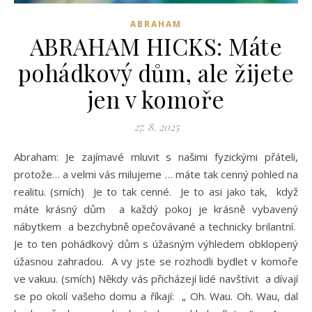
ABRAHAM
ABRAHAM HICKS: Máte
pohádkový dům, ale žijete
jen v komoře
27. 8. 2025
Abraham: Je zajímavé mluvit s našimi fyzickými přáteli,
protože… a velmi vás milujeme … máte tak cenný pohled na
realitu. (smích) Je to tak cenné. Je to asi jako tak, když
máte krásný dům a každý pokoj je krásně vybavený
nábytkem a bezchybně opečovávané a technicky brilantní.
Je to ten pohádkový dům s úžasným výhledem obklopený
úžasnou zahradou. A vy jste se rozhodli bydlet v komoře
ve vakuu. (smích) Někdy vás přicházejí lidé navštívit a dívají
se po okolí vašeho domu a říkají: „ Oh. Wau. Oh. Wau, dal