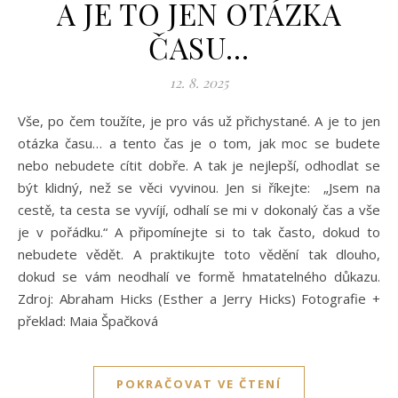
A JE TO JEN OTÁZKA
ČASU…
12. 8. 2025
Vše, po čem toužíte, je pro vás už přichystané. A je to jen
otázka času… a tento čas je o tom, jak moc se budete
nebo nebudete cítit dobře. A tak je nejlepší, odhodlat se
být klidný, než se věci vyvinou. Jen si říkejte: „Jsem na
cestě, ta cesta se vyvíjí, odhalí se mi v dokonalý čas a vše
je v pořádku.“ A připomínejte si to tak často, dokud to
nebudete vědět. A praktikujte toto vědění tak dlouho,
dokud se vám neodhalí ve formě hmatatelného důkazu.
Zdroj: Abraham Hicks (Esther a Jerry Hicks) Fotografie +
překlad: Maia Špačková
POKRAČOVAT VE ČTENÍ