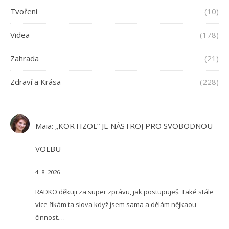
Tvoření
(10)
Videa
(178)
Zahrada
(21)
Zdraví a Krása
(228)
Maia
:
„KORTIZOL“ JE NÁSTROJ PRO SVOBODNOU
VOLBU
4. 8. 2026
RADKO děkuji za super zprávu, jak postupuješ. Také stále
více říkám ta slova když jsem sama a dělám nějkaou
činnost.…