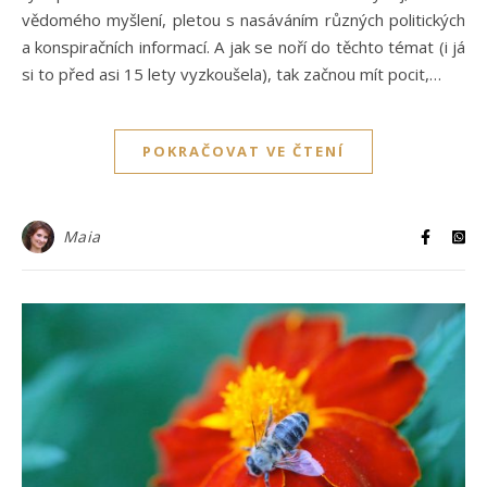
vědomého myšlení, pletou s nasáváním různých politických
a konspiračních informací. A jak se noří do těchto témat (i já
si to před asi 15 lety vyzkoušela), tak začnou mít pocit,…
POKRAČOVAT VE ČTENÍ
Maia