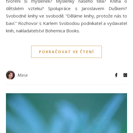
tvoření si myšlenek? Myšlenky našeho těla? Kniha o
dětském vzteku? Spolupráce s Jaroslavem Duškem?
Svobodné knihy ve svobodě. “Děláme knihy, protože nás to
baví.” Rozhovor s Karlem Svobodou podnikatel a vydavatel
knih, nakladatelství Bohemica Books.
POKRAČOVAT VE ČTENÍ
Maia