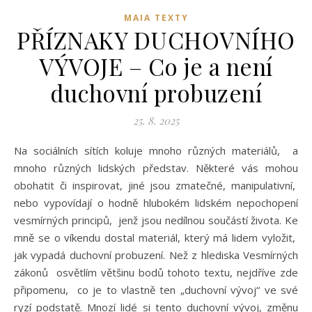
MAIA TEXTY
PŘÍZNAKY DUCHOVNÍHO
VÝVOJE – Co je a není
duchovní probuzení
25. 8. 2025
Na sociálních sítích koluje mnoho různých materiálů, a
mnoho různých lidských představ. Některé vás mohou
obohatit či inspirovat, jiné jsou zmatečné, manipulativní,
nebo vypovídají o hodně hlubokém lidském nepochopení
vesmírných principů, jenž jsou nedílnou součástí života. Ke
mně se o víkendu dostal materiál, který má lidem vyložit,
jak vypadá duchovní probuzení. Než z hlediska Vesmírných
zákonů osvětlím většinu bodů tohoto textu, nejdříve zde
připomenu, co je to vlastně ten „duchovní vývoj“ ve své
ryzí podstatě. Mnozí lidé si tento duchovní vývoj, změnu