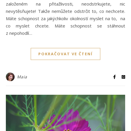
založeném na přitažlivosti, neodstrkujete, nic
nevytěsňujete! Takže nemůžete odstrčit to, co nechcete.
Máte schopnost za jakýchkoliv okolností myslet na to, na
co myslet chcete. Máte schopnost se stáhnout
z nepohodlí…
POKRAČOVAT VE ČTENÍ
Maia