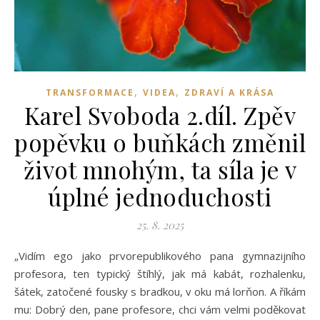
,
,
TRANSFORMACE
VIDEA
ZDRAVÍ A KRÁSA
Karel Svoboda 2.díl. Zpěv
popěvku o buňkách změnil
život mnohým, ta síla je v
úplné jednoduchosti
25. 8. 2025
„Vidím ego jako prvorepublikového pana gymnazijního
profesora, ten typický štíhlý, jak má kabát, rozhalenku,
šátek, zatočené fousky s bradkou, v oku má lorňon. A říkám
mu: Dobrý den, pane profesore, chci vám velmi poděkovat