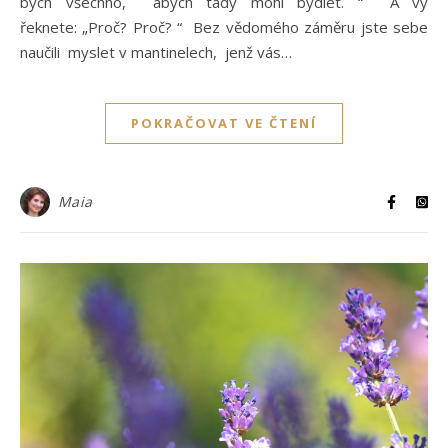
bych všechno, abych tady mohl bydlet. “ A vy
řeknete: „Proč? Proč? “ Bez vědomého záměru jste sebe
naučili myslet v mantinelech, jenž vás…
POKRAČOVAT VE ČTENÍ
Maia