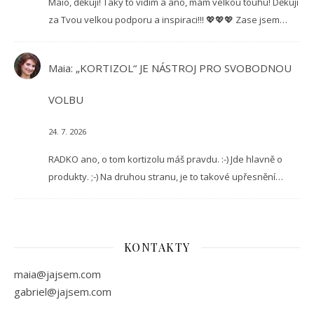
Maio, děkuji! Taky to vidím a ano, mám velkou touhu! Děkuji
za Tvou velkou podporu a inspiraci!!! 💖💖💖 Zase jsem…
Maia
:
„KORTIZOL“ JE NÁSTROJ PRO SVOBODNOU
VOLBU
24. 7. 2026
RADKO ano, o tom kortizolu máš pravdu. :-) Jde hlavně o
produkty. ;-) Na druhou stranu, je to takové upřesnění…
KONTAKTY
maia@jajsem.com
gabriel@jajsem.com