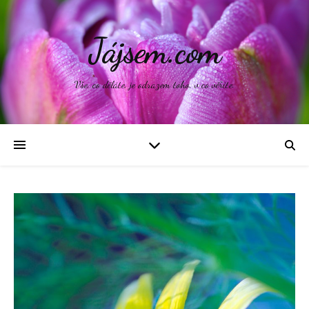
Jájsem.com
Vše, co děláte, je odrazem toho, v co věříte.