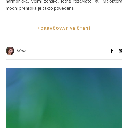
harmonické, velmi ženské, letně rozevláté. 🙂 Málokterá
módní přehlídka je takto povedená.
POKRAČOVAT VE ČTENÍ
Maia