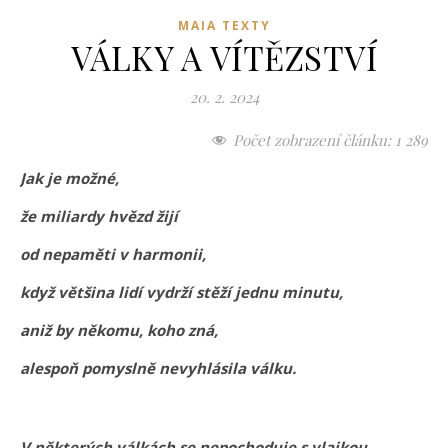
MAIA TEXTY
VÁLKY A VÍTĚZSTVÍ
20. 2. 2024
Počet zobrazení článku:
1 289
Jak je možné,
že miliardy hvězd žijí
od nepaměti v harmonii,
když většina lidí vydrží stěží jednu minutu,
aniž by někomu, koho zná,
alespoň pomyslně nevyhlásila válku.
V některých válkách se nepochoduje s vlajkou,