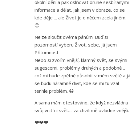
okolní dění a pak oslňovat druhé sesbíranými
informace a dělat, jak jsem v obraze, co se
kde děje…. ale Život je o něčem zcela jiném.
🙂
Nelze sloužit dvěma pánům. Buď si
pozorností vyberu Život, sebe, Já Jsem
Přítomnost.
Nebo si zvolím vnější, klamný svět, se svými
sugescemi, problémy druhých a podobně…
což mi bude zpětně působit v mém světě a já
se budu náramně divit, kde se mi tu vzal
tenhle problém. 😀
A sama mám otestováno, že když nezvládnu
svůj vnitřní svět…. za chvíli mě ovládne vnější.
❤️❤️❤️