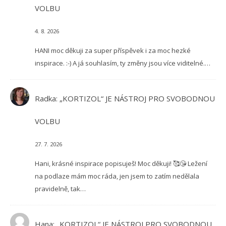
VOLBU
4. 8. 2026
HANI moc děkuji za super příspěvek i za moc hezké
inspirace. :-) A já souhlasím, ty změny jsou více viditelné.…
Radka
:
„KORTIZOL“ JE NÁSTROJ PRO SVOBODNOU
VOLBU
27. 7. 2026
Hani, krásné inspirace popisuješ! Moc děkuji! 🥰😘 Ležení
na podlaze mám moc ráda, jen jsem to zatím nedělala
pravidelně, tak…
Hana
:
„KORTIZOL“ JE NÁSTROJ PRO SVOBODNOU