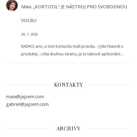
Maia
:
„KORTIZOL“ JE NÁSTROJ PRO SVOBODNOU
VOLBU
24. 7. 2026
RADKO ano, o tom kortizolu máš pravdu. :-) Jde hlavně o
produkty. ;-) Na druhou stranu, je to takové upřesnění…
KONTAKTY
maia@jajsem.com
gabriel@jajsem.com
ARCHIVY