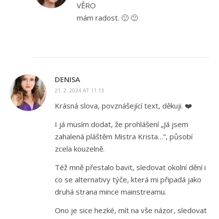
VĚRO
mám radost. 🙂 🙂
DENISA
21. 2. 2024 AT 11:13
Krásná slova, povznášející text, děkuji. ❤️
I já musím dodat, že prohlášení „Já jsem
zahalená pláštěm Mistra Krista…“, působí
zcela kouzelně.
Též mně přestalo bavit, sledovat okolní dění i
co se alternativy týče, která mi připadá jako
druhá strana mince mainstreamu.
Ono je sice hezké, mít na vše názor, sledovat