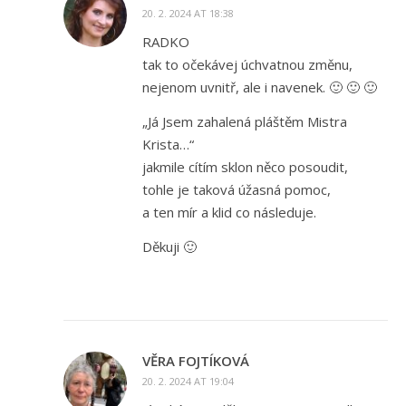
20. 2. 2024 AT 18:38
RADKO
tak to očekávej úchvatnou změnu,
nejenom uvnitř, ale i navenek. 🙂 🙂 🙂
„Já Jsem zahalená pláštěm Mistra
Krista…“
jakmile cítím sklon něco posoudit,
tohle je taková úžasná pomoc,
a ten mír a klid co následuje.
Děkuji 🙂
VĚRA FOJTÍKOVÁ
20. 2. 2024 AT 19:04