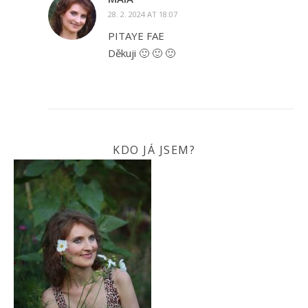
28. 2. 2024 AT 18:07
PITAYE FAE
Děkuji 🙂 🙂 🙂
KDO JÁ JSEM?