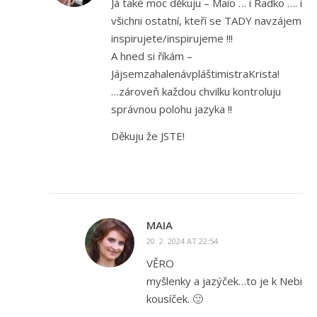
Já také moc děkuju – Maio … i Radko …. i
všichni ostatní, kteří se TADY navzájem
inspirujete/inspirujeme !!!
A hned si říkám –
JájsemzahalenávpláštimistraKrista!
…zároveň každou chvilku kontroluju
správnou polohu jazyka !!
Děkuju že JSTE!
MAIA
20. 2. 2024 AT 22:54
VĚRO
myšlenky a jazýček…to je k Nebi
kousíček. 🙂