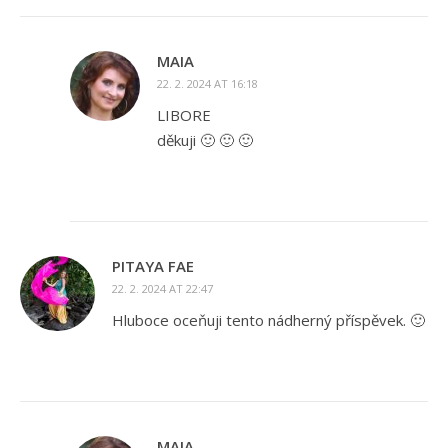
MAIA
22. 2. 2024 AT 16:18
LIBORE
děkuji 🙂 🙂 🙂
PITAYA FAE
22. 2. 2024 AT 22:47
Hluboce oceňuji tento nádherný příspěvek. 🙂
MAIA