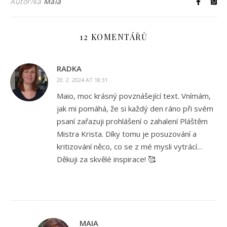
Autor/ka
Maia
12 KOMENTÁŘŮ
RADKA
20. 2. 2024 AT 18:31
Maio, moc krásný povznášející text. Vnímám,
jak mi pomáhá, že si každý den ráno při svém
psaní zařazuji prohlášení o zahalení Pláštěm
Mistra Krista. Díky tomu je posuzování a
kritizování něco, co se z mé mysli vytrácí…
Děkuji za skvělé inspirace! 🥰
MAIA