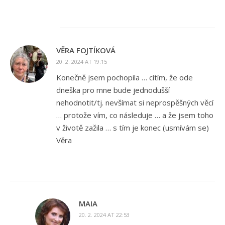
VĚRA FOJTÍKOVÁ
20. 2. 2024 AT 19:15
Konečně jsem pochopila … cítím, že ode
dneška pro mne bude jednodušší
nehodnotit/tj. nevšímat si neprospěšných věcí
… protože vím, co následuje … a že jsem toho
v životě zažila … s tím je konec (usmívám se)
Věra
MAIA
20. 2. 2024 AT 22:53