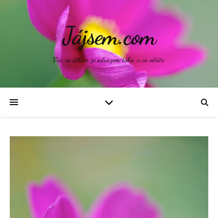
Jájsem.com
Vše, co děláte, je odrazem toho, v co věříte.