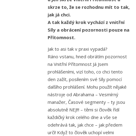
skrze to, že se rozhodnu mít to tak,
jak já chci.
A tak každý krok vychází z vnitřní
Síly a obrácení pozornosti pouze na
Přítomnost.
Jak to asi tak v praxi vypadá?
Ráno vstanu, hned obrátím pozornost
na Vnitřní Přítomnost Já Jsem
prohlášeními, vizí toho, co chci tento
den zažít, posílením své Síly pomocí
dalšího prohlášení. Mohu použít nějaké
nástroje od Abrahama – Vesmírný
manažer, Časové segmenty – ty jsou
absolutně NEJ!!! – těmi si člověk řídí
každičký krok celého dne a vše se
odehrává tak, jak chce – jak předem
určí! Když to člověk uchopí velmi