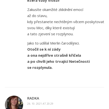
která vždy Vítězí!“
Zakusíte okamžité zklidnění emocí
až do stavu,
kdy přestanete nechtěným věcem poskytovat
svou Moc, díky které existují
a tato zjevení se rozplynou.
Jako to udělal Merlin čarodějnici.
Otočil se k ní zády
a ona nejdříve strašně křičela
a po chvíli jeho trvající Netečnosti
se rozplynula.
RADKA
26. 10. 2021 AT 20:29