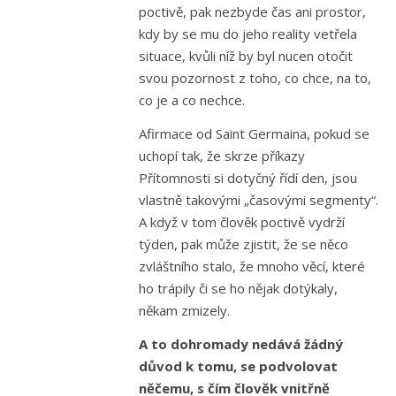
poctivě, pak nezbyde čas ani prostor,
kdy by se mu do jeho reality vetřela
situace, kvůli níž by byl nucen otočit
svou pozornost z toho, co chce, na to,
co je a co nechce.
Afirmace od Saint Germaina, pokud se
uchopí tak, že skrze příkazy
Přítomnosti si dotyčný řídí den, jsou
vlastně takovými „časovými segmenty“.
A když v tom člověk poctivě vydrží
týden, pak může zjistit, že se něco
zvláštního stalo, že mnoho věcí, které
ho trápily či se ho nějak dotýkaly,
někam zmizely.
A to dohromady nedává žádný
důvod k tomu, se podvolovat
něčemu, s čím člověk vnitřně