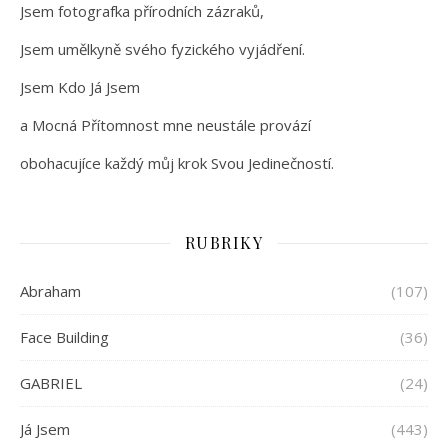
Jsem fotografka přírodních zázraků,
Jsem umělkyně svého fyzického vyjádření.
Jsem Kdo Já Jsem
a Mocná Přítomnost mne neustále provází
obohacujíce každý můj krok Svou Jedinečností.
RUBRIKY
Abraham
(107)
Face Building
(36)
GABRIEL
(24)
Já Jsem
(443)