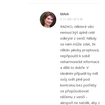
MAIA
3. 11. 2021 AT 0:58
RADKO, některé věci
nemusí být úplně celé
odkryté z venčí. Někdy
se nám může zdát, že
někdo jakoby proplouvá,
nepřipouští k sobě
neharmonické informace
a dělá to dobře. V
ideálním případě by měl
svůj svět plně pod
kontrolou bez potřeby
se přizpůsobovat
něčemu z venčí –
alespoň ne natolik, aby z