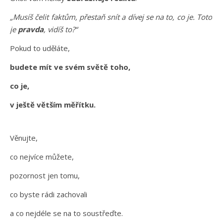
„Musíš čelit faktům, přestaň snít a dívej se na to, co je. Toto
je
pravda
, vidíš to?“
Pokud to uděláte,
budete mít ve svém světě toho,
co je,
v ještě větším měřítku.
Věnujte,
co nejvíce můžete,
pozornost jen tomu,
co byste rádi zachovali
a co nejdéle se na to soustřeďte.