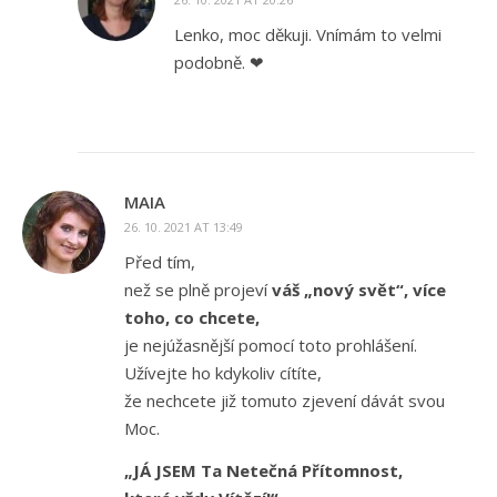
Lenko, moc děkuji. Vnímám to velmi
podobně. ❤
MAIA
26. 10. 2021 AT 13:49
Před tím,
než se plně projeví
váš „nový svět“, více
toho, co chcete,
je nejúžasnější pomocí toto prohlášení.
Užívejte ho kdykoliv cítíte,
že nechcete již tomuto zjevení dávát svou
Moc.
„JÁ JSEM Ta Netečná Přítomnost,