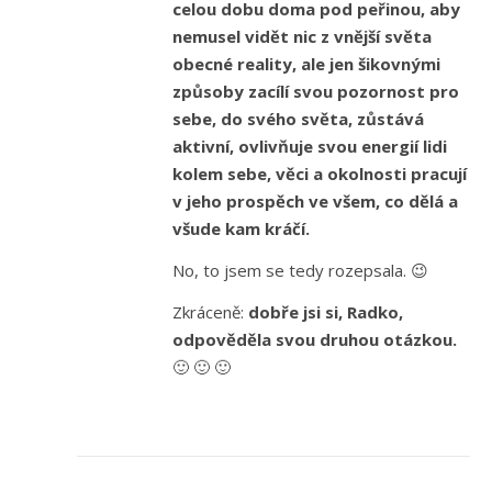
celou dobu doma pod peřinou, aby
nemusel vidět nic z vnější světa
obecné reality, ale jen šikovnými
způsoby zacílí svou pozornost pro
sebe, do svého světa, zůstává
aktivní, ovlivňuje svou energií lidi
kolem sebe, věci a okolnosti pracují
v jeho prospěch ve všem, co dělá a
všude kam kráčí.
No, to jsem se tedy rozepsala. 😉
Zkráceně:
dobře jsi si, Radko,
odpověděla svou druhou otázkou.
🙂 🙂 🙂