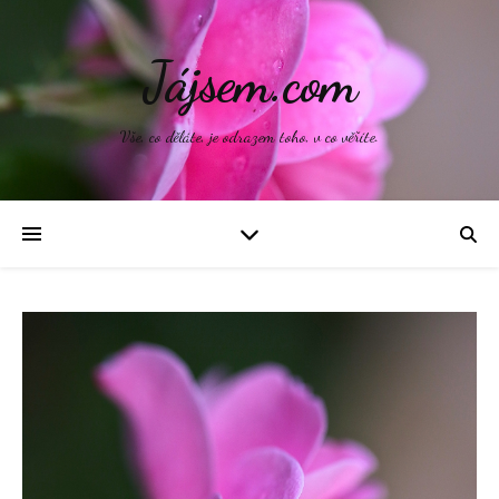
Jájsem.com
Vše, co děláte, je odrazem toho, v co věříte.