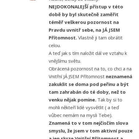
NEJDOKONALEJŠÍ přístup v této
době by byl skutečně zaměřit
téměř veškerou pozornost na
Pravdu uvnitř sebe, na JÁ JSEM
Přítomnost.
Vlastně ji tam obrátit
celou.
A teď jak s tím naložit dál ve vztahu k
vnějšímu světu.
Obrácená pozornost na to, co chci a na
Vnitřní JÁ JSEM Přítomnost
neznamená
zakuklit se doma pod peřinu a být
tam zahrabán do té doby, než to
venku nějak pomine.
Tak by si to
mohli někteří lidé vysvětlit ( a teď
vůbec nemám na mysli Tebe).
Znamená to v tom nejčisčím slova
smyslu, že jsem v tom aktivní pouze
a jen skrze Vnitřní Přítomnost a