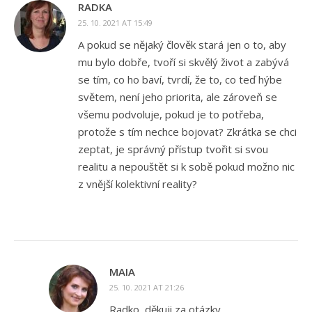
RADKA
25. 10. 2021 AT 15:49
A pokud se nějaký člověk stará jen o to, aby
mu bylo dobře, tvoří si skvělý život a zabývá
se tím, co ho baví, tvrdí, že to, co teď hýbe
světem, není jeho priorita, ale zároveň se
všemu podvoluje, pokud je to potřeba,
protože s tím nechce bojovat? Zkrátka se chci
zeptat, je správný přístup tvořit si svou
realitu a nepouštět si k sobě pokud možno nic
z vnější kolektivní reality?
MAIA
25. 10. 2021 AT 21:26
Radko, děkuji za otázky.