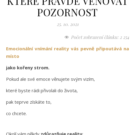
KTERÉ PRAVDĚ VĚNOVAT
POZORNOST
25. 10. 2021
Počet zobrazení článku:
2 254
Emocionální vnímání reality vás pevně připoutává na
místo
jako kořeny strom.
Pokud ale své emoce věnujete svým vizím,
které byste rádi přivolali do života,
pak teprve získáte to,
co chcete.
Okolí vám někdy
zdůrazňuje realitu
: