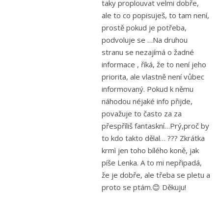
taky proplouvat velmi dobře,
ale to co popisuješ, to tam není,
prostě pokud je potřeba,
podvoluje se …Na druhou
stranu se nezajímá o žadné
informace , říká, že to není jeho
priorita, ale vlastně není vůbec
informovaný. Pokud k němu
náhodou néjaké info přijde,
považuje to často za za
přespříliš fantaskní…Prý,proč by
to kdo takto dělal… ??? Zkrátka
krmì jen toho bílého koně, jak
píše Lenka. A to mi nepřipadá,
že je dobře, ale třeba se pletu a
proto se ptám.😊 Děkuju!