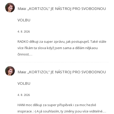
Maia
:
„KORTIZOL“ JE NÁSTROJ PRO SVOBODNOU
VOLBU
4. 8. 2026
RADKO děkuji za super zprávu, jak postupuješ. Také stále
více říkám ta slova když jsem sama a dělám nějkaou
činnost.…
Maia
:
„KORTIZOL“ JE NÁSTROJ PRO SVOBODNOU
VOLBU
4. 8. 2026
HANI moc děkuji za super příspěvek i za moc hezké
inspirace. :-) A já souhlasím, ty změny jsou více viditelné.…