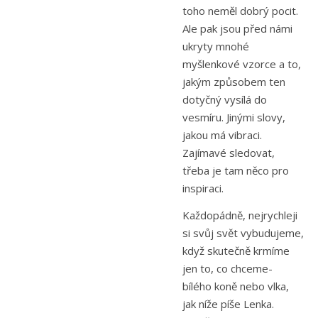
toho neměl dobrý pocit.
Ale pak jsou před námi
ukryty mnohé
myšlenkové vzorce a to,
jakým způsobem ten
dotyčný vysílá do
vesmíru. Jinými slovy,
jakou má vibraci.
Zajímavé sledovat,
třeba je tam něco pro
inspiraci.
Každopádně, nejrychleji
si svůj svět vybudujeme,
když skutečně krmíme
jen to, co chceme-
bílého koně nebo vlka,
jak níže píše Lenka.