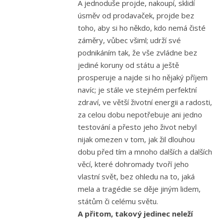
A jednoduše projde, nakoupí, sklidí
úsměv od prodavaček, projde bez
toho, aby si ho někdo, kdo nemá čisté
záměry, vůbec všiml; udrží své
podnikáním tak, že vše zvládne bez
jediné koruny od státu a ještě
prosperuje a najde si ho nějaký příjem
navíc; je stále ve stejném perfektní
zdraví, ve větší životní energii a radosti,
za celou dobu nepotřebuje ani jedno
testování a přesto jeho život nebyl
nijak omezen v tom, jak žil dlouhou
dobu před tím a mnoho dalších a dalších
věcí, které dohromady tvoří jeho
vlastní svět, bez ohledu na to, jaká
mela a tragédie se děje jiným lidem,
státům či celému světu.
A přitom, takový jedinec neleží