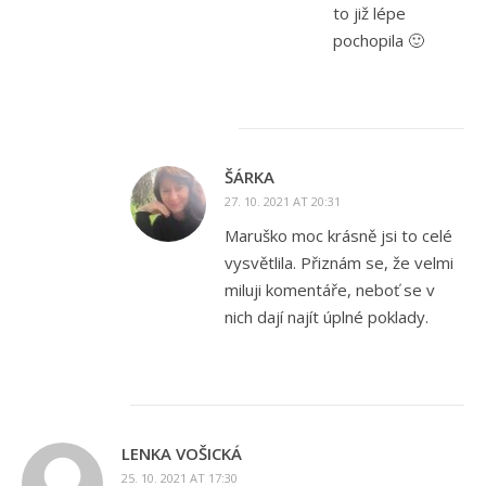
to již lépe
pochopila 🙂
ŠÁRKA
27. 10. 2021 AT 20:31
Maruško moc krásně jsi to celé
vysvětlila. Přiznám se, že velmi
miluji komentáře, neboť se v
nich dají najít úplné poklady.
LENKA VOŠICKÁ
25. 10. 2021 AT 17:30