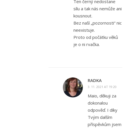
Ten černý nedostane
sílu a tak nás nemůže ani
kousnout.
Bez naší „pozornosti“ nic
neexistuje.
Proto od počátku věků
je o ni rvačka.
RADKA
3. 11. 2021 AT 19:20
Maio, děkuji za
dokonalou
odpověď. I díky
Tvým dalším
příspěvkům jsem