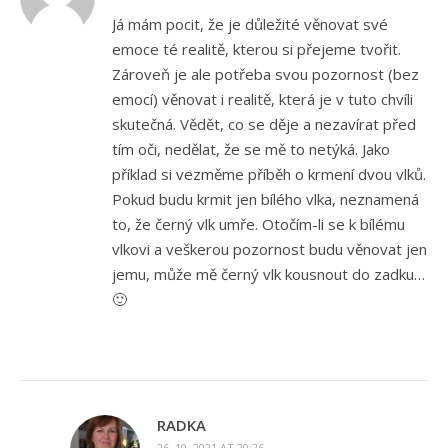
Já mám pocit, že je důležité věnovat své
emoce té realitě, kterou si přejeme tvořit.
Zároveň je ale potřeba svou pozornost (bez
emocí) věnovat i realitě, která je v tuto chvíli
skutečná. Vědět, co se děje a nezavírat před
tím oči, nedělat, že se mě to netýká. Jako
příklad si vezměme příběh o krmení dvou vlků.
Pokud budu krmit jen bílého vlka, neznamená
to, že černý vlk umře. Otočím-li se k bílému
vlkovi a veškerou pozornost budu věnovat jen
jemu, může mě černý vlk kousnout do zadku…
🙂
RADKA
26. 10. 2021 AT 20:26