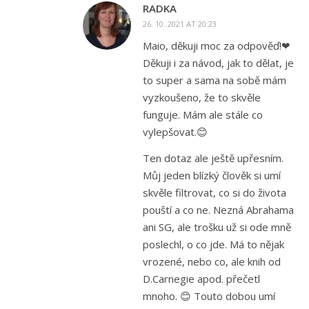
RADKA
26. 10. 2021 AT 20:23
Maio, děkuji moc za odpověď!❤
Děkuji i za návod, jak to dělat, je
to super a sama na sobě mám
vyzkoušeno, že to skvěle
funguje. Mám ale stále co
vylepšovat.😊
Ten dotaz ale ještě upřesním.
Můj jeden blízký člověk si umí
skvěle filtrovat, co si do života
pouští a co ne. Nezná Abrahama
ani SG, ale trošku už si ode mně
poslechl, o co jde. Má to nějak
vrozené, nebo co, ale knih od
D.Carnegie apod. přečetl
mnoho. 😊 Touto dobou umí