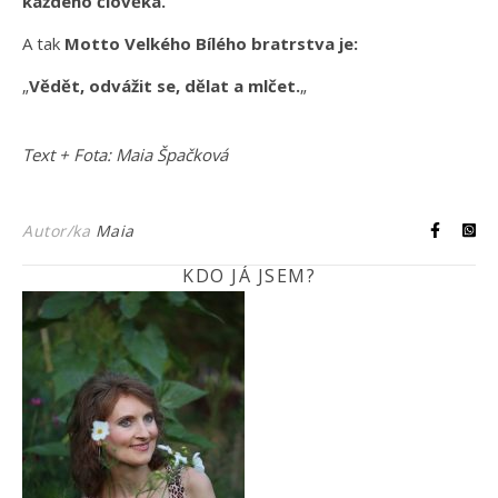
každého člověka.
A tak
Motto Velkého Bílého bratrstva je:
„
Vědět, odvážit se, dělat a mlčet.
„
Text + Fota: Maia Špačková
Autor/ka
Maia
KDO JÁ JSEM?