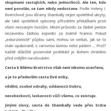
skupinami cestujících, nebo jednotlivců. Ale ten, kdo
není povolán, se tam nikdy nedostane.
Podle Heleny I.
Roerichové jsou ášramy Shambally nejen spolehlivě ukryty,
ale také spolehlivě oploceny přírodními překážkami proti
všem nezvaným hostům. Místní průvodci za žádné peníze
nezavedou žádnou expedici za známé hranice. Pokud
„exkurzionisté“ půjdou sami, mohou se setkat, jak se to
stalo opakovaně, s varovnou lavinou nebo pádem … Proč?
Každé důležité pozemské podnikání je Bohem chráněno
před vnějším narušováním.
Cesta k Bílému Bratrstvu však není nikomu uzavřena,
a je to především cesta živé etiky,
vědění, osobní odvahy, oddanosti Dobru,
nesobeckosti, laskavosti vůči všemu, co existuje.
Jinými slovy, cesta do Shambally vede přes Srdce