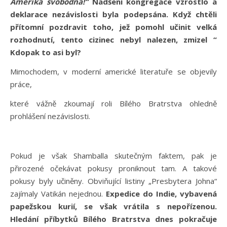
Amerika svobodná!“
Nadšení kongregace vzrostlo a
deklarace nezávislosti byla podepsána. Když chtěli
přítomní pozdravit toho, jež pomohl učinit velká
rozhodnutí, tento cizinec nebyl nalezen, zmizel “
Kdopak to asi byl?
Mimochodem, v moderní americké literatuře se objevily
práce,
které vážně zkoumají roli Bílého Bratrstva ohledně
prohlášení nezávislosti.
Pokud je však Shamballa skutečným faktem, pak je
přirozené očekávat pokusy proniknout tam. A takové
pokusy byly učiněny. Obviňující listiny „Presbytera Johna“
zajímaly Vatikán nejednou.
Expedice do Indie, vybavená
papežskou kurií, se však vrátila s nepořízenou.
Hledání příbytků Bílého Bratrstva dnes pokračuje