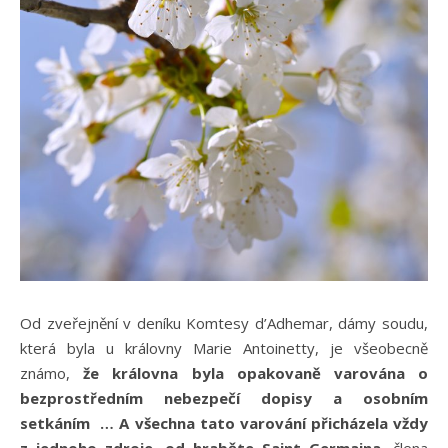
Od zveřejnění v deníku Komtesy d’Adhemar, dámy soudu,
která byla u královny Marie Antoinetty, je všeobecně
známo,
že královna byla opakovaně varována o
bezprostředním nebezpečí dopisy a osobním
setkáním … A všechna tato varování přicházela vždy
z jednoho zdroje, od hraběte Saint Germaina,
člena