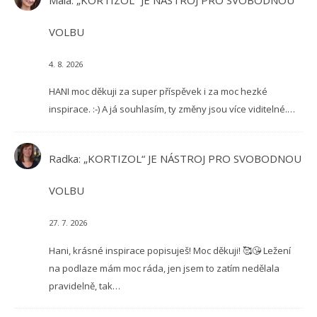
VOLBU
4. 8. 2026
HANI moc děkuji za super příspěvek i za moc hezké
inspirace. :-) A já souhlasím, ty změny jsou více viditelné.…
Radka
:
„KORTIZOL“ JE NÁSTROJ PRO SVOBODNOU
VOLBU
27. 7. 2026
Hani, krásné inspirace popisuješ! Moc děkuji! 🥰😘 Ležení
na podlaze mám moc ráda, jen jsem to zatím nedělala
pravidelně, tak…