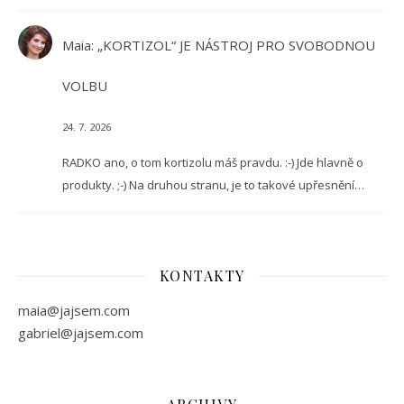
Maia
:
„KORTIZOL“ JE NÁSTROJ PRO SVOBODNOU
VOLBU
24. 7. 2026
RADKO ano, o tom kortizolu máš pravdu. :-) Jde hlavně o
produkty. ;-) Na druhou stranu, je to takové upřesnění…
KONTAKTY
maia@jajsem.com
gabriel@jajsem.com