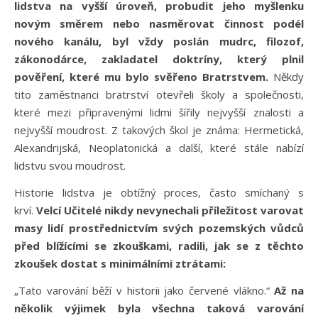
lidstva na vyšší úroveň, probudit jeho myšlenku
novým směrem nebo nasměrovat činnost podél
nového kanálu, byl vždy poslán mudrc, filozof,
zákonodárce, zakladatel doktríny, který plnil
pověření, které mu bylo svěřeno Bratrstvem.
Někdy
tito zaměstnanci bratrství otevřeli školy a společnosti,
které mezi připravenými lidmi šířily nejvyšší znalosti a
nejvyšší moudrost. Z takových škol je známa: Hermetická,
Alexandrijská, Neoplatonická a další, které stále nabízí
lidstvu svou moudrost.
Historie lidstva je obtížný proces, často smíchaný s
krví.
Velcí Učitelé nikdy nevynechali příležitost varovat
masy lidí prostřednictvím svých pozemských vůdců
před blížícími se zkouškami, radili, jak se z těchto
zkoušek dostat s minimálními ztrátami:
„Tato varování běží v historii jako červené vlákno.“
Až na
několik výjimek byla všechna taková varování