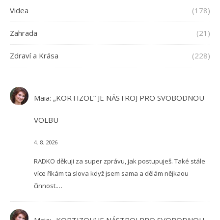
Videa
(178)
Zahrada
(21)
Zdraví a Krása
(228)
Maia
:
„KORTIZOL“ JE NÁSTROJ PRO SVOBODNOU
VOLBU
4. 8. 2026
RADKO děkuji za super zprávu, jak postupuješ. Také stále
více říkám ta slova když jsem sama a dělám nějkaou
činnost.…
Maia
:
„KORTIZOL“ JE NÁSTROJ PRO SVOBODNOU