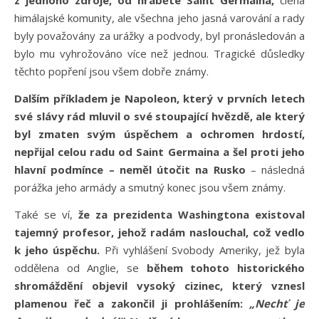
himálajské komunity, ale všechna jeho jasná varování a rady
byly považovány za urážky a podvody, byl pronásledován a
bylo mu vyhrožováno více než jednou. Tragické důsledky
těchto popření jsou všem dobře známy.
Dalším příkladem je Napoleon, který v prvních letech
své slávy rád mluvil o své stoupající hvězdě, ale který
byl zmaten svým úspěchem a ochromen hrdostí,
nepřijal celou radu od Saint Germaina a šel proti jeho
hlavní podmínce – neměl útočit na Rusko
– následná
porážka jeho armády a smutný konec jsou všem známy.
Také se ví,
že za prezidenta Washingtona existoval
tajemný profesor, jehož radám naslouchal, což vedlo
k jeho úspěchu.
Při vyhlášení Svobody Ameriky, jež byla
oddělena od Anglie, se
během tohoto historického
shromáždění objevil vysoký cizinec, který vznesl
plamenou řeč a zakončil ji prohlášením:
„Nechť je