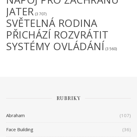
JATER
(3 707)
SVĚTELNÁ RODINA
PŘICHÁZÍ ROZVRÁTIT
SYSTÉMY OVLÁDÁNÍ
(3 560)
RUBRIKY
Abraham
(107)
Face Building
(36)