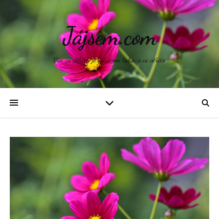
Jájsem.com
Vše, co děláte, je odrazem toho, v co věříte.