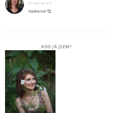
9. 9. 2021 AT 10:11
Nádherné! 🥰
KDO JÁ JSEM?