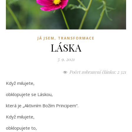
,
JÁ JSEM
TRANSFORMACE
LÁSKA
7. 9. 2021
Počet zobrazení článku:
2 321
Když milujete,
obklopujete se Láskou,
která je „Aktivním Božím Principem“.
Když milujete,
obklopujete to,