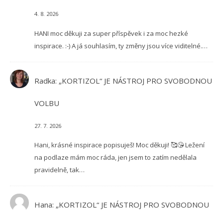
4. 8. 2026
HANI moc děkuji za super příspěvek i za moc hezké
inspirace. :-) A já souhlasím, ty změny jsou více viditelné.…
Radka
:
„KORTIZOL“ JE NÁSTROJ PRO SVOBODNOU
VOLBU
27. 7. 2026
Hani, krásné inspirace popisuješ! Moc děkuji! 🥰😘 Ležení
na podlaze mám moc ráda, jen jsem to zatím nedělala
pravidelně, tak…
Hana
:
„KORTIZOL“ JE NÁSTROJ PRO SVOBODNOU