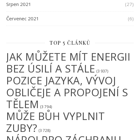
Srpen 2021
(27)
Červenec 2021
(6)
TOP 5 ČLÁNKŮ
JAK MŮŽETE MÍT ENERGII
BEZ ÚSILÍ A STÁLE
(3 937)
POZICE JAZYKA, VÝVOJ
OBLIČEJE A PROPOJENÍ S
TĚLEM
(3 794)
MŮŽE BŮH VYPLNIT
ZUBY?
(3 728)
NÁPOJ PRO ZÁCHRANU