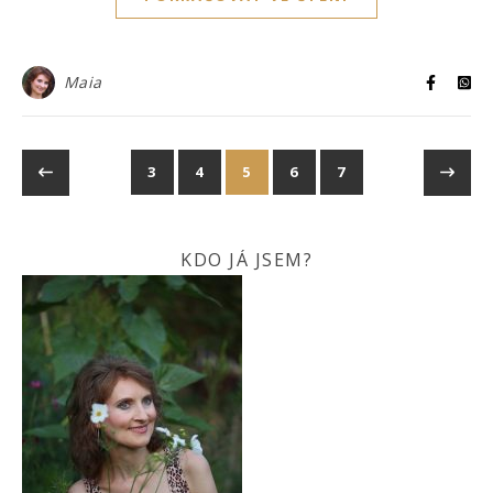
Maia
3
4
5
6
7
KDO JÁ JSEM?