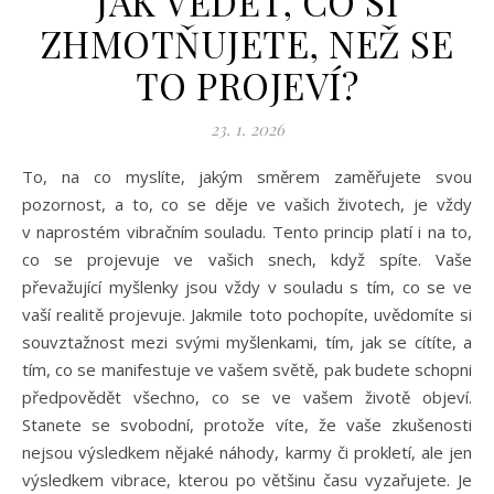
JAK VĚDĚT, CO SI
ZHMOTŇUJETE, NEŽ SE
TO PROJEVÍ?
23. 1. 2026
To, na co myslíte, jakým směrem zaměřujete svou
pozornost, a to, co se děje ve vašich životech, je vždy
v naprostém vibračním souladu. Tento princip platí i na to,
co se projevuje ve vašich snech, když spíte. Vaše
převažující myšlenky jsou vždy v souladu s tím, co se ve
vaší realitě projevuje. Jakmile toto pochopíte, uvědomíte si
souvztažnost mezi svými myšlenkami, tím, jak se cítíte, a
tím, co se manifestuje ve vašem světě, pak budete schopni
předpovědět všechno, co se ve vašem životě objeví.
Stanete se svobodní, protože víte, že vaše zkušenosti
nejsou výsledkem nějaké náhody, karmy či prokletí, ale jen
výsledkem vibrace, kterou po většinu času vyzařujete. Je