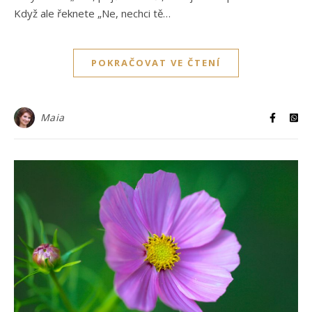
Když ale řeknete „Ne, nechci tě…
POKRAČOVAT VE ČTENÍ
Maia