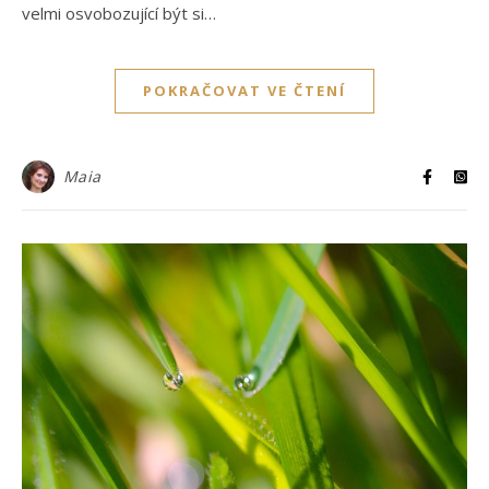
velmi osvobozující být si…
POKRAČOVAT VE ČTENÍ
Maia