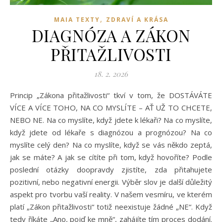
,
MAIA TEXTY
ZDRAVÍ A KRÁSA
DIAGNÓZA A ZÁKON
PŘITAŽLIVOSTI
18. 2. 2026
Princip „Zákona přitažlivosti“ tkví v tom, že DOSTÁVÁTE
VÍCE A VÍCE TOHO, NA CO MYSLÍTE – AŤ UŽ TO CHCETE,
NEBO NE. Na co myslíte, když jdete k lékaři? Na co myslíte,
když jdete od lékaře s diagnózou a prognózou? Na co
myslíte celý den? Na co myslíte, když se vás někdo zeptá,
jak se máte? A jak se cítíte při tom, když hovoříte? Podle
poslední otázky doopravdy zjistíte, zda přitahujete
pozitivní, nebo negativní energii. Výběr slov je další důležitý
aspekt pro tvorbu vaší reality. V našem vesmíru, ve kterém
platí „Zákon přitažlivosti“ totiž neexistuje žádné „NE“. Když
tedy říkáte „Ano, pojď ke mně“, zahájíte tím proces dodání.