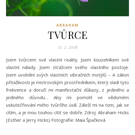
ABRAHAM
TVŮRCE
17. 2. 2026
Jsem tvůrcem své vlastní reality. Jsem kouzelníkem své
vlastní nálady. Jsem strážcem svého vlastního postoje.
Jsem uvolnění svých vlastních vibračních motýlů – A zákon
přitažlivosti je mistrovským prostředníkem, který sladí tyto
frekvence a doručí mi manifestační důkazy, z jediného a
jediného důvodu… Aby mi pomohl ve vědomém
uskutečňování mého tvůrčího úsilí. Záleží mi na tom, jak se
cítím, a je mou touhou cítit se dobře. Zdroj: Abraham Hicks
(Esther a Jerry Hicks) Fotografie: Maia Špačková