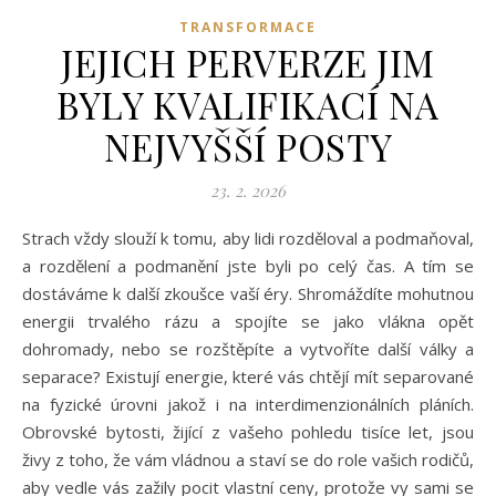
TRANSFORMACE
JEJICH PERVERZE JIM
BYLY KVALIFIKACÍ NA
NEJVYŠŠÍ POSTY
23. 2. 2026
Strach vždy slouží k tomu, aby lidi rozděloval a podmaňoval,
a rozdělení a podmanění jste byli po celý čas. A tím se
dostáváme k další zkoušce vaší éry. Shromáždíte mohutnou
energii trvalého rázu a spojíte se jako vlákna opět
dohromady, nebo se rozštěpíte a vytvoříte další války a
separace? Existují energie, které vás chtějí mít separované
na fyzické úrovni jakož i na interdimenzionálních pláních.
Obrovské bytosti, žijící z vašeho pohledu tisíce let, jsou
živy z toho, že vám vládnou a staví se do role vašich rodičů,
aby vedle vás zažily pocit vlastní ceny, protože vy sami se