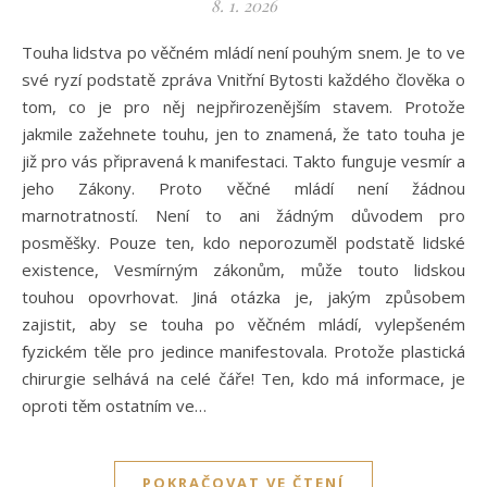
8. 1. 2026
Touha lidstva po věčném mládí není pouhým snem. Je to ve
své ryzí podstatě zpráva Vnitřní Bytosti každého člověka o
tom, co je pro něj nejpřirozenějším stavem. Protože
jakmile zažehnete touhu, jen to znamená, že tato touha je
již pro vás připravená k manifestaci. Takto funguje vesmír a
jeho Zákony. Proto věčné mládí není žádnou
marnotratností. Není to ani žádným důvodem pro
posměšky. Pouze ten, kdo neporozuměl podstatě lidské
existence, Vesmírným zákonům, může touto lidskou
touhou opovrhovat. Jiná otázka je, jakým způsobem
zajistit, aby se touha po věčném mládí, vylepšeném
fyzickém těle pro jedince manifestovala. Protože plastická
chirurgie selhává na celé čáře! Ten, kdo má informace, je
oproti těm ostatním ve…
POKRAČOVAT VE ČTENÍ