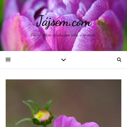
Jájsem.com
Vše, co děláte, je odrazem toho, v co věříte.