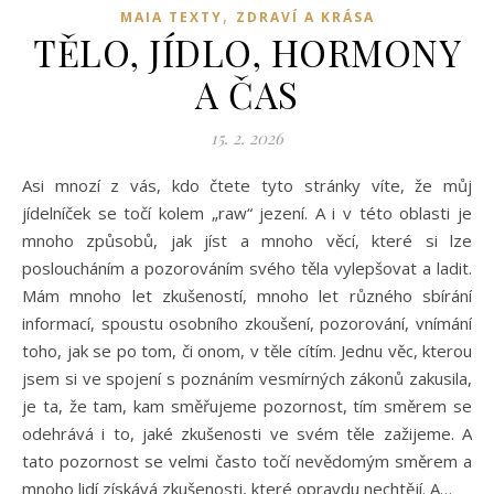
,
MAIA TEXTY
ZDRAVÍ A KRÁSA
TĚLO, JÍDLO, HORMONY
A ČAS
15. 2. 2026
Asi mnozí z vás, kdo čtete tyto stránky víte, že můj
jídelníček se točí kolem „raw“ jezení. A i v této oblasti je
mnoho způsobů, jak jíst a mnoho věcí, které si lze
posloucháním a pozorováním svého těla vylepšovat a ladit.
Mám mnoho let zkušeností, mnoho let různého sbírání
informací, spoustu osobního zkoušení, pozorování, vnímání
toho, jak se po tom, či onom, v těle cítím. Jednu věc, kterou
jsem si ve spojení s poznáním vesmírných zákonů zakusila,
je ta, že tam, kam směřujeme pozornost, tím směrem se
odehrává i to, jaké zkušenosti ve svém těle zažijeme. A
tato pozornost se velmi často točí nevědomým směrem a
mnoho lidí získává zkušenosti, které opravdu nechtějí. A…