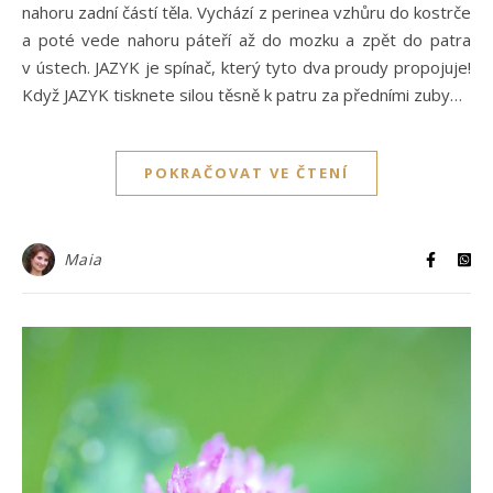
nahoru zadní částí těla. Vychází z perinea vzhůru do kostrče
a poté vede nahoru páteří až do mozku a zpět do patra
v ústech. JAZYK je spínač, který tyto dva proudy propojuje!
Když JAZYK tisknete silou těsně k patru za předními zuby…
POKRAČOVAT VE ČTENÍ
Maia