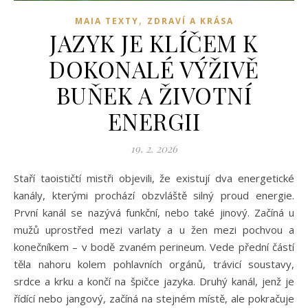
,
MAIA TEXTY
ZDRAVÍ A KRÁSA
JAZYK JE KLÍČEM K
DOKONALÉ VÝŽIVĚ
BUŇEK A ŽIVOTNÍ
ENERGII
19. 2. 2026
Staří taoističtí mistři objevili, že existují dva energetické
kanály, kterými prochází obzvláště silný proud energie.
První kanál se nazývá funkční, nebo také jinový. Začíná u
mužů uprostřed mezi varlaty a u žen mezi pochvou a
konečníkem – v bodě zvaném perineum. Vede přední částí
těla nahoru kolem pohlavních orgánů, trávicí soustavy,
srdce a krku a končí na špičce jazyka. Druhý kanál, jenž je
řídící nebo jangový, začíná na stejném místě, ale pokračuje