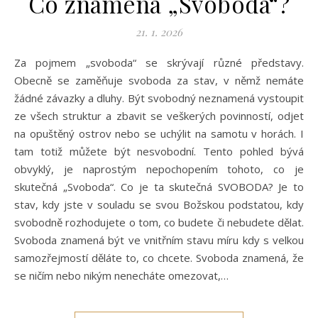
Co znamená „Svoboda“?
21. 1. 2026
Za pojmem „svoboda“ se skrývají různé představy.
Obecně se zaměňuje svoboda za stav, v němž nemáte
žádné závazky a dluhy. Být svobodný neznamená vystoupit
ze všech struktur a zbavit se veškerých povinností, odjet
na opuštěný ostrov nebo se uchýlit na samotu v horách. I
tam totiž můžete být nesvobodní. Tento pohled bývá
obvyklý, je naprostým nepochopením tohoto, co je
skutečná „Svoboda“. Co je ta skutečná SVOBODA? Je to
stav, kdy jste v souladu se svou Božskou podstatou, kdy
svobodně rozhodujete o tom, co budete či nebudete dělat.
Svoboda znamená být ve vnitřním stavu míru kdy s velkou
samozřejmostí děláte to, co chcete. Svoboda znamená, že
se ničím nebo nikým nenecháte omezovat,…