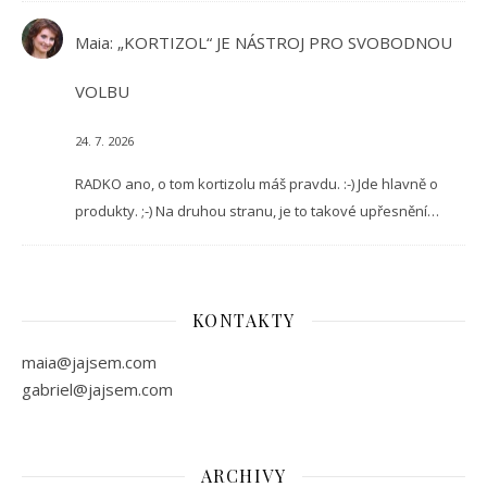
Maia
:
„KORTIZOL“ JE NÁSTROJ PRO SVOBODNOU
VOLBU
24. 7. 2026
RADKO ano, o tom kortizolu máš pravdu. :-) Jde hlavně o
produkty. ;-) Na druhou stranu, je to takové upřesnění…
KONTAKTY
maia@jajsem.com
gabriel@jajsem.com
ARCHIVY