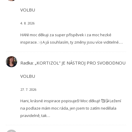
VOLBU
4. 8. 2026
HANI moc děkuji za super příspěvek i za moc hezké
inspirace. :-) A já souhlasím, ty změny jsou více viditelné.…
Radka
:
„KORTIZOL“ JE NÁSTROJ PRO SVOBODNOU
VOLBU
27. 7. 2026
Hani, krásné inspirace popisuješ! Moc děkuji! 🥰😘 Ležení
na podlaze mám moc ráda, jen jsem to zatím nedělala
pravidelně, tak…