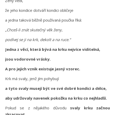
Ženy vědí,
že jeho kondice dotváří kondici obličeje
a jedna taková běžně používaná poučka říká:
„Chceš-li znát skutečný věk ženy,
podívej se ji na krk, dekolt a na ruce.“
Jedna z věcí, která bývá na krku nejvíce viditelná,
jsou vodorovné vrásky.
A pro jejich vznik existuje jasný vzorec.
Krk má svaly, jenž jím pohybují
a tyto svaly musejí být ve své dobré kondici a délce,
aby udržovaly navenek pokožku na krku co nejhladší.
Pokud se z nějakého důvodu
svaly krku začnou
zkracovat,