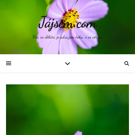
Jájsem.com
Vše, co děláte, je odrazem toho, v co věříte.