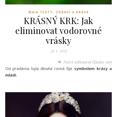
,
MAIA TEXTY
ZDRAVÍ A KRÁSA
KRÁSNÝ KRK: Jak
eliminovat vodorovné
vrásky
27. 1. 2025
Počet zobrazení článku:
966
Od pradávna byla dlouhá rovná šíje
symbolem krásy a
mládí.