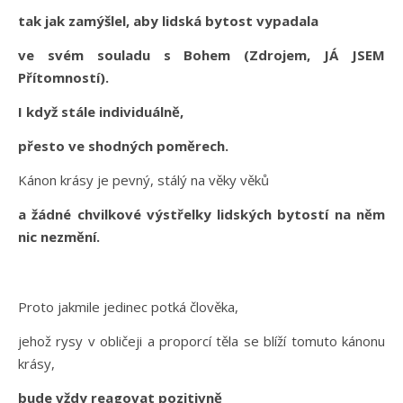
tak jak zamýšlel, aby lidská bytost vypadala
ve svém souladu s Bohem (Zdrojem, JÁ JSEM
Přítomností).
I když stále individuálně,
přesto ve shodných poměrech.
Kánon krásy je pevný, stálý na věky věků
a žádné chvilkové výstřelky lidských bytostí na něm
nic nezmění.
Proto jakmile jedinec potká člověka,
jehož rysy v obličeji a proporcí těla se blíží tomuto kánonu
krásy,
bude vždy reagovat pozitivně