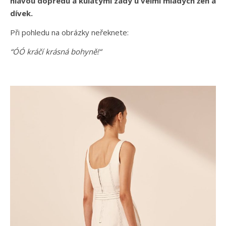
hlavou dopředu a kulatými zády u velmi mladých žen a
dívek.
Při pohledu na obrázky neřeknete:
“ÓÓ kráčí krásná bohyně!“