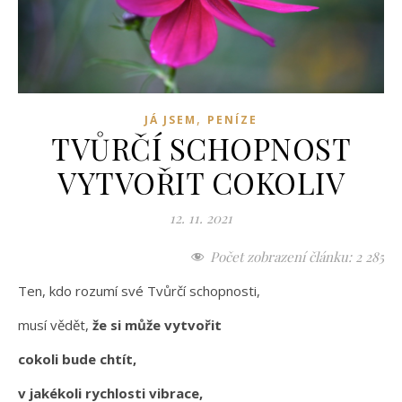
,
JÁ JSEM
PENÍZE
TVŮRČÍ SCHOPNOST
VYTVOŘIT COKOLIV
12. 11. 2021
Počet zobrazení článku:
2 285
Ten, kdo rozumí své Tvůrčí schopnosti,
musí vědět,
že si může vytvořit
cokoli bude chtít,
v jakékoli rychlosti vibrace,