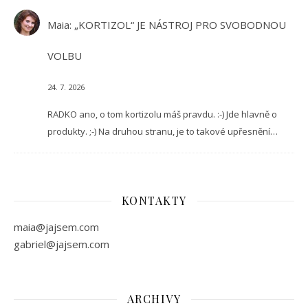
Maia
:
„KORTIZOL“ JE NÁSTROJ PRO SVOBODNOU
VOLBU
24. 7. 2026
RADKO ano, o tom kortizolu máš pravdu. :-) Jde hlavně o
produkty. ;-) Na druhou stranu, je to takové upřesnění…
KONTAKTY
maia@jajsem.com
gabriel@jajsem.com
ARCHIVY