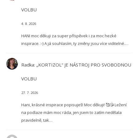
VOLBU
4. 8. 2026
HANI moc děkuji za super příspěvek i za moc hezké
inspirace. :-) A já souhlasím, ty změny jsou více viditelné.…
Radka
:
„KORTIZOL“ JE NÁSTROJ PRO SVOBODNOU
VOLBU
27. 7. 2026
Hani, krásné inspirace popisuješ! Moc děkuji! 🥰😘 Ležení
na podlaze mám moc ráda, jen jsem to zatím nedělala
pravidelně, tak…