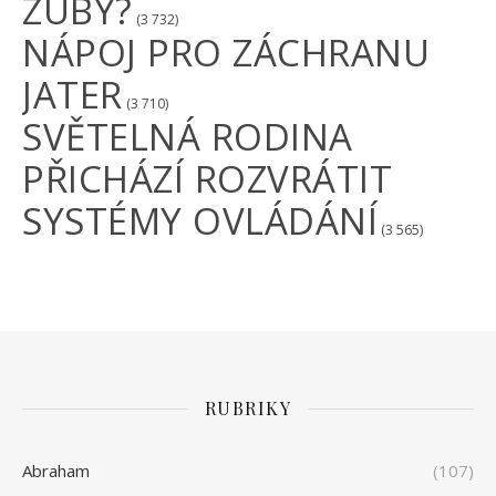
ZUBY?
(3 732)
NÁPOJ PRO ZÁCHRANU
JATER
(3 710)
SVĚTELNÁ RODINA
PŘICHÁZÍ ROZVRÁTIT
SYSTÉMY OVLÁDÁNÍ
(3 565)
RUBRIKY
Abraham
(107)