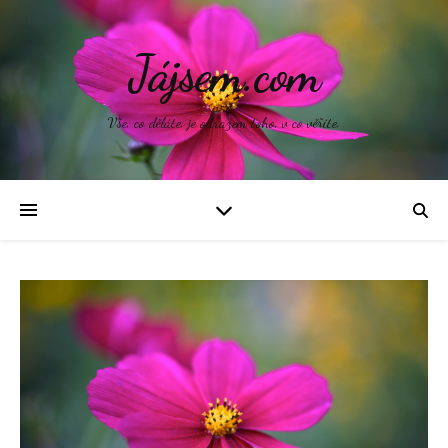
Jájsem.com
Vše, co děláte, je odrazem toho, v co věříte.