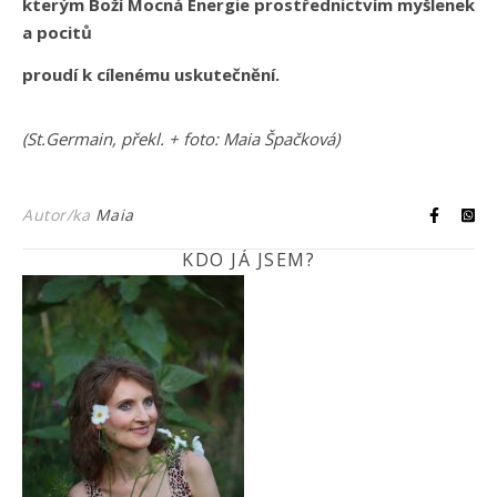
kterým Boží Mocná Energie prostřednictvím myšlenek
a pocitů
proudí k cílenému uskutečnění.
(St.Germain, překl. + foto: Maia Špačková)
Autor/ka
Maia
KDO JÁ JSEM?