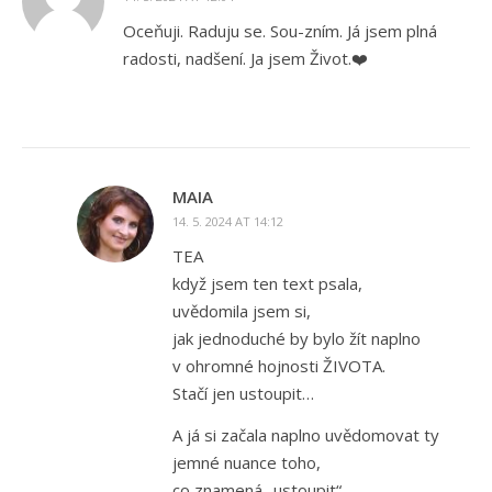
Oceňuji. Raduju se. Sou-zním. Já jsem plná
radosti, nadšení. Ja jsem Život.❤️
MAIA
14. 5. 2024 AT 14:12
TEA
když jsem ten text psala,
uvědomila jsem si,
jak jednoduché by bylo žít naplno
v ohromné hojnosti ŽIVOTA.
Stačí jen ustoupit…
A já si začala naplno uvědomovat ty
jemné nuance toho,
co znamená „ustoupit“.