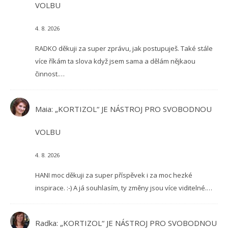
VOLBU
4. 8. 2026
RADKO děkuji za super zprávu, jak postupuješ. Také stále
více říkám ta slova když jsem sama a dělám nějkaou
činnost.…
Maia
:
„KORTIZOL“ JE NÁSTROJ PRO SVOBODNOU
VOLBU
4. 8. 2026
HANI moc děkuji za super příspěvek i za moc hezké
inspirace. :-) A já souhlasím, ty změny jsou více viditelné.…
Radka
:
„KORTIZOL“ JE NÁSTROJ PRO SVOBODNOU