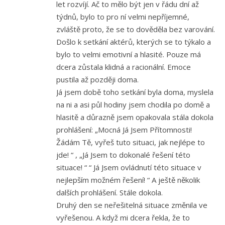
let rozvíjí. Ač to mělo být jen v řádu dní až
týdnů, bylo to pro ní velmi nepříjemné,
zvláště proto, že se to dověděla bez varování.
Došlo k setkání aktérů, kterých se to týkalo a
bylo to velmi emotivní a hlasité. Pouze má
dcera zůstala klidná a racionální. Emoce
pustila až později doma.
Já jsem době toho setkání byla doma, myslela
na ni a asi půl hodiny jsem chodila po domě a
hlasitě a důrazně jsem opakovala stála dokola
prohlášení: „Mocná Já Jsem Přítomnosti!
Žádám Tě, vyřeš tuto situaci, jak nejlépe to
jde! “ , „Já Jsem to dokonalé řešení této
situace! “ “ Já Jsem ovládnutí této situace v
nejlepším možném řešení! “ A ještě několik
dalších prohlášení. Stále dokola.
Druhý den se neřešitelná situace změnila ve
vyřešenou. A když mi dcera řekla, že to