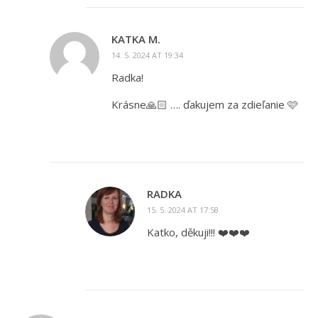
KATKA M.
14. 5. 2024 AT 19:34
Radka!
Krásne🙏🏻 …. ďakujem za zdieľanie 🩷
RADKA
15. 5. 2024 AT 17:58
Katko, děkuji!!! ❤️❤️❤️