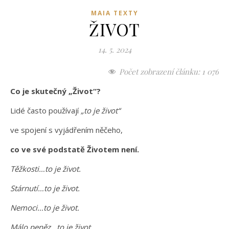
MAIA TEXTY
ŽIVOT
14. 5. 2024
Počet zobrazení článku:
1 076
Co je skutečný „Život“?
Lidé často používají
„to je život“
ve spojení s vyjádřením něčeho,
co ve své podstatě Životem není.
Těžkosti…to je život.
Stárnutí…to je život.
Nemoci…to je život.
Málo peněz…to je život.