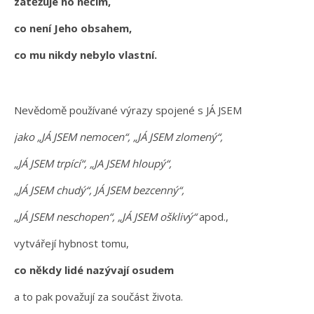
zatěžuje ho něčím,
co není Jeho obsahem,
co mu nikdy nebylo vlastní.
Nevědomě používané výrazy spojené s JÁ JSEM
jako „JÁ JSEM nemocen“, „JÁ JSEM zlomený“,
„JÁ JSEM trpící“, „JA JSEM hloupý“,
„JÁ JSEM chudý“, JÁ JSEM bezcenný“,
„JÁ JSEM neschopen“, „JÁ JSEM ošklivý“
apod.,
vytvářejí hybnost tomu,
co někdy lidé nazývají osudem
a to pak považují za součást života.