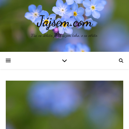
Jájsem.com
Vše, co děláte, je odrazem toho, v co věříte.