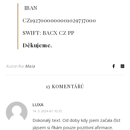
IBAN
CZ1927000000001029737000
SWIFT: BACX CZ PP
Děkujeme.
Autor/ka
Maia
13 KOMENTÁŘŮ
LUXA
14. 5. 2024 AT 10:35
Dokonalý text. Od doby kdy jsem začala číst
jájsem si říkám pouze pozitivní afirmace.