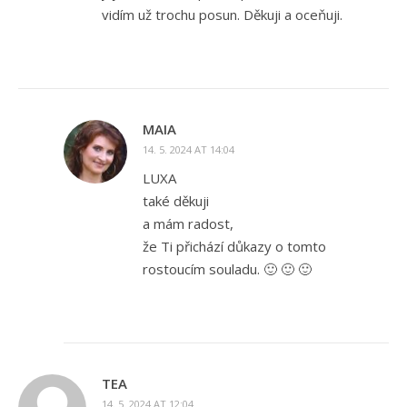
vidím už trochu posun. Děkuji a oceňuji.
MAIA
14. 5. 2024 AT 14:04
LUXA
také děkuji
a mám radost,
že Ti přichází důkazy o tomto
rostoucím souladu. 🙂 🙂 🙂
TEA
14. 5. 2024 AT 12:04