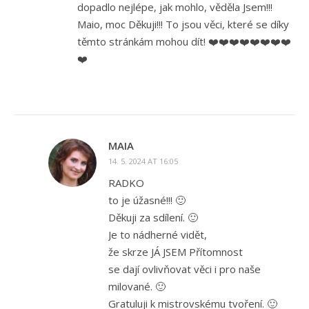
dopadlo nejlépe, jak mohlo, věděla Jsem!!!
Maio, moc Děkuji!!! To jsou věci, které se díky
těmto stránkám mohou dít! ❤️❤️❤️❤️❤️❤️❤️❤️
❤️
MAIA
14. 5. 2024 AT 16:05
RADKO
to je úžasné!!! 🙂
Děkuji za sdílení. 🙂
Je to nádherné vidět,
že skrze JÁ JSEM Přítomnost
se dají ovlivňovat věci i pro naše
milované. 🙂
Gratuluji k mistrovskému tvoření. 🙂