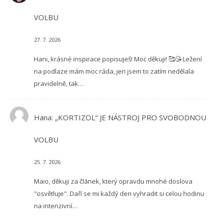
VOLBU
27. 7. 2026
Hani, krásné inspirace popisuješ! Moc děkuji! 🥰😘 Ležení
na podlaze mám moc ráda, jen jsem to zatím nedělala
pravidelně, tak…
Hana
:
„KORTIZOL“ JE NÁSTROJ PRO SVOBODNOU
VOLBU
25. 7. 2026
Maio, děkuji za článek, který opravdu mnohé doslova
"osvětluje". Daří se mi každý den vyhradit si celou hodinu
na intenzivní…