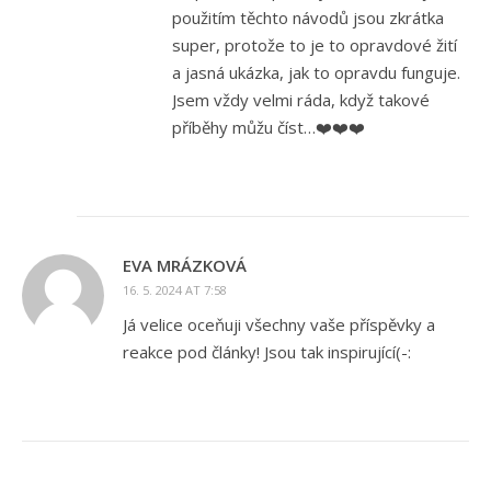
použitím těchto návodů jsou zkrátka
super, protože to je to opravdové žití
a jasná ukázka, jak to opravdu funguje.
Jsem vždy velmi ráda, když takové
příběhy můžu číst…❤️❤️❤️
EVA MRÁZKOVÁ
16. 5. 2024 AT 7:58
Já velice oceňuji všechny vaše příspěvky a
reakce pod články! Jsou tak inspirující(-: