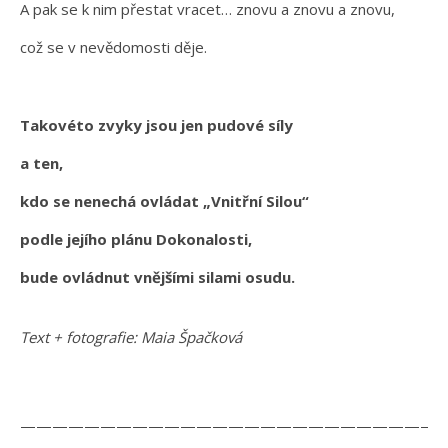
A pak se k nim přestat vracet… znovu a znovu a znovu,
což se v nevědomosti děje.
Takovéto zvyky jsou jen pudové síly
a ten,
kdo se nenechá ovládat „Vnitřní Silou“
podle jejího plánu Dokonalosti,
bude ovládnut vnějšími silami osudu.
Text + fotografie: Maia Špačková
———————————————————————————