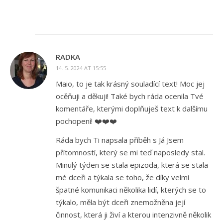
RADKA
14. 5. 2024 AT 15:55
Maio, to je tak krásný souladící text! Moc jej
ocěňuji a děkuji! Také bych ráda ocenila Tvé
komentáře, kterými doplňuješ text k dalšímu
pochopení! ❤️❤️❤️
Ráda bych Ti napsala příběh s Já Jsem
přítomností, který se mi teď naposledy stal.
Minulý týden se stala epizoda, která se stala
mé dceři a týkala se toho, že díky velmi
špatné komunikaci několika lidí, kterých se to
týkalo, měla být dceři znemožněna její
činnost, která ji živí a kterou intenzivně několik