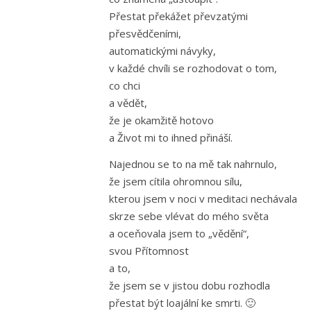
Přestat překážet převzatými
přesvědčeními,
automatickými návyky,
v každé chvíli se rozhodovat o tom,
co chci
a vědět,
že je okamžitě hotovo
a Život mi to ihned přináší.
Najednou se to na mě tak nahrnulo,
že jsem cítila ohromnou sílu,
kterou jsem v noci v meditaci nechávala
skrze sebe vlévat do mého světa
a oceňovala jsem to „vědění“,
svou Přítomnost
a to,
že jsem se v jistou dobu rozhodla
přestat být loajální ke smrti. 🙂