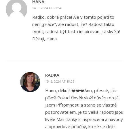
HANA
14. 5. 2024 AT 21:54
Radko, dobrá práce! Ale v tomto pojetí to
není „práce“, ale radost, že? Radost takto
tvořit, radost být takto inspirován. Jsi skvělá!
Děkuji, Hana.
RADKA
15. 5. 2024 AT 18:05
Hano, děkuji! ❤️❤️❤️Ano, přesně, jak
píšeš! Pokud člověk vloží důvěru do Já
Jsem Přítomnosti a stane se vlastně
pozorovatelem, je to velká radost! Jsou
kvělé Maii články s inspiracemi a návody
a opravdové příběhy, které se dějí s