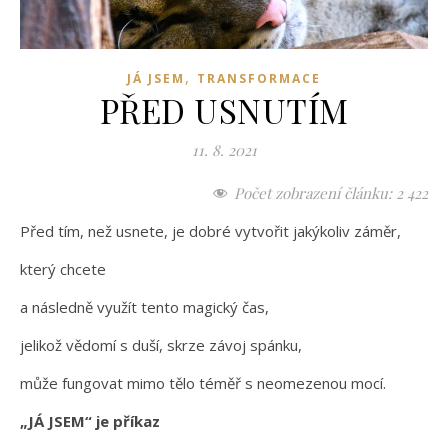
,
JÁ JSEM
TRANSFORMACE
PŘED USNUTÍM
11. 8. 2021
Počet zobrazení článku:
2 422
Před tím, než usnete, je dobré vytvořit jakýkoliv záměr,
který chcete
a následně využít tento magický čas,
jelikož vědomí s duší, skrze závoj spánku,
může fungovat mimo tělo téměř s neomezenou mocí.
„JÁ JSEM“ je příkaz