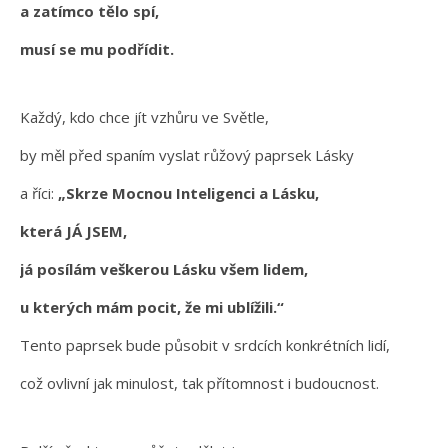
a zatímco tělo spí,
musí se mu podřídit.
Každý, kdo chce jít vzhůru ve Světle,
by měl před spaním vyslat růžový paprsek Lásky
a říci:
„Skrze Mocnou Inteligenci a Lásku,
která JÁ JSEM,
já posílám veškerou Lásku všem lidem,
u kterých mám pocit, že mi ublížili.“
Tento paprsek bude působit v srdcích konkrétních lidí,
což ovlivní jak minulost, tak přítomnost i budoucnost.