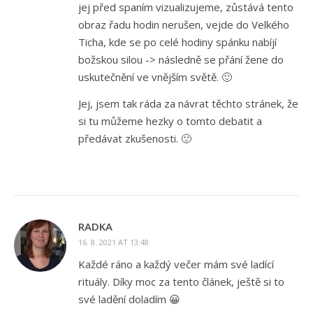
jej před spaním vizualizujeme, zůstává tento
obraz řadu hodin nerušen, vejde do Velkého
Ticha, kde se po celé hodiny spánku nabíjí
božskou silou -> následně se přání žene do
uskutečnění ve vnějším světě. 🙂
Jej, jsem tak ráda za návrat těchto stránek, že
si tu můžeme hezky o tomto debatit a
předávat zkušenosti. 🙂
RADKA
16. 8. 2021 AT 13:48
Každé ráno a každý večer mám své ladící
rituály. Díky moc za tento článek, ještě si to
své ladění doladím 😀