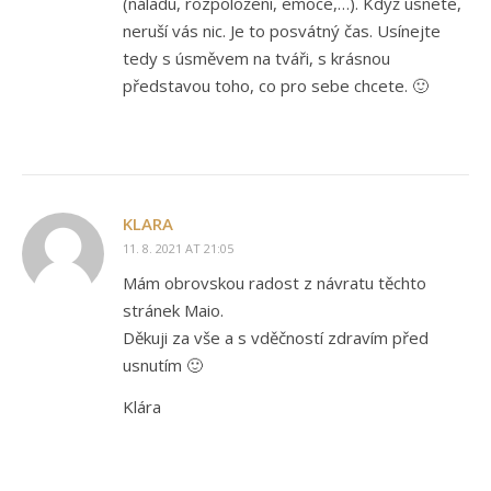
(náladu, rozpoložení, emoce,…). Když usnete,
neruší vás nic. Je to posvátný čas. Usínejte
tedy s úsměvem na tváři, s krásnou
představou toho, co pro sebe chcete. 🙂
KLARA
11. 8. 2021 AT 21:05
Mám obrovskou radost z návratu těchto
stránek Maio.
Děkuji za vše a s vděčností zdravím před
usnutím 🙂
Klára