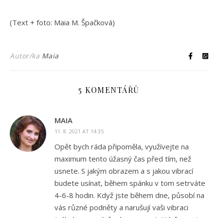
(Text + foto: Maia M. Špačková)
Autor/ka
Maia
5 KOMENTÁŘŮ
MAIA
11. 8. 2021 AT 14:35
Opět bych ráda připoměla, využívejte na
maximum tento úžasný čas před tím, než
usnete. S jakým obrazem a s jakou vibrací
budete usínat, během spánku v tom setrváte
4-6-8 hodin. Když jste během dne, působí na
vás různé podněty a narušují vaši vibraci