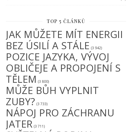
TOP 5 ČLÁNKŮ
JAK MŮŽETE MÍT ENERGII
BEZ ÚSILÍ A STÁLE
(3 942)
POZICE JAZYKA, VÝVOJ
OBLIČEJE A PROPOJENÍ S
TĚLEM
(3 800)
MŮŽE BŮH VYPLNIT
ZUBY?
(3 733)
NÁPOJ PRO ZÁCHRANU
JATER
(3 711)