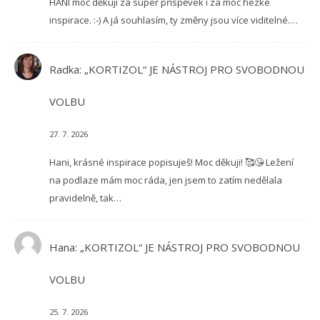
HANI moc děkuji za super příspěvek i za moc hezké
inspirace. :-) A já souhlasím, ty změny jsou více viditelné.…
Radka
:
„KORTIZOL“ JE NÁSTROJ PRO SVOBODNOU
VOLBU
27. 7. 2026
Hani, krásné inspirace popisuješ! Moc děkuji! 🥰😘 Ležení
na podlaze mám moc ráda, jen jsem to zatím nedělala
pravidelně, tak…
Hana
:
„KORTIZOL“ JE NÁSTROJ PRO SVOBODNOU
VOLBU
25. 7. 2026