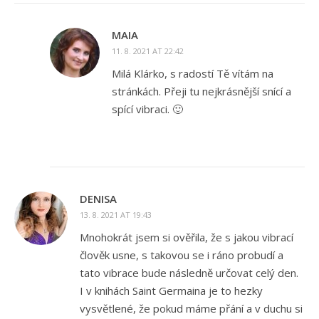
MAIA
11. 8. 2021 AT 22:42
Milá Klárko, s radostí Tě vítám na
stránkách. Přeji tu nejkrásnější snící a
spící vibraci. 🙂
DENISA
13. 8. 2021 AT 19:43
Mnohokrát jsem si ověřila, že s jakou vibrací
člověk usne, s takovou se i ráno probudí a
tato vibrace bude následně určovat celý den.
I v knihách Saint Germaina je to hezky
vysvětlené, že pokud máme přání a v duchu si