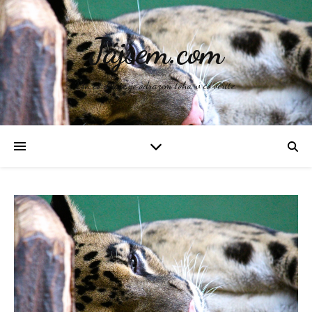
Jájsem.com
Vše, co děláte, je odrazem toho, v co věříte.