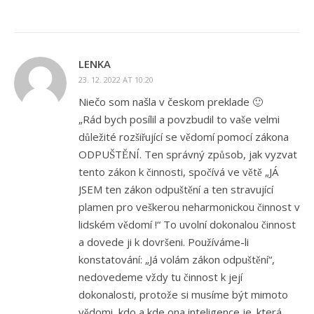
LENKA
23. 12. 2022 AT 10:20
Niečo som našla v českom preklade 🙂
„Rád bych posílil a povzbudil to vaše velmi
důležité rozšiřující se vědomí pomocí zákona
ODPUŠTĚNÍ. Ten správný způsob, jak vyzvat
tento zákon k činnosti, spočívá ve větě „JÁ
JSEM ten zákon odpuštění a ten stravující
plamen pro veškerou neharmonickou činnost v
lidském vědomí !“ To uvolní dokonalou činnost
a dovede ji k dovršeni. Používáme-li
konstatování: „Já volám zákon odpuštění“,
nedovedeme vždy tu činnost k její
dokonalosti, protože si musíme být mimoto
vědomi, kdo a kde ona inteligence je. která