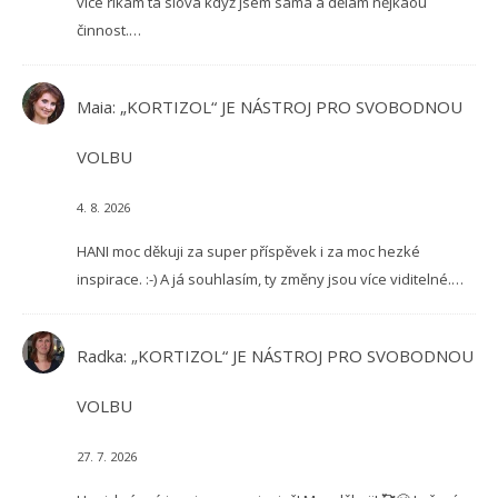
více říkám ta slova když jsem sama a dělám nějkaou
činnost.…
Maia
:
„KORTIZOL“ JE NÁSTROJ PRO SVOBODNOU
VOLBU
4. 8. 2026
HANI moc děkuji za super příspěvek i za moc hezké
inspirace. :-) A já souhlasím, ty změny jsou více viditelné.…
Radka
:
„KORTIZOL“ JE NÁSTROJ PRO SVOBODNOU
VOLBU
27. 7. 2026