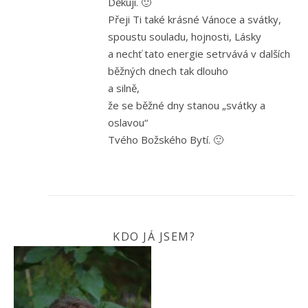
Děkuji. 🙂
Přeji Ti také krásné Vánoce a svátky,
spoustu souladu, hojnosti, Lásky
a nechť tato energie setrvává v dalších
běžných dnech tak dlouho
a silně,
že se běžné dny stanou „svátky a
oslavou“
Tvého Božského Bytí. 🙂
KDO JÁ JSEM?