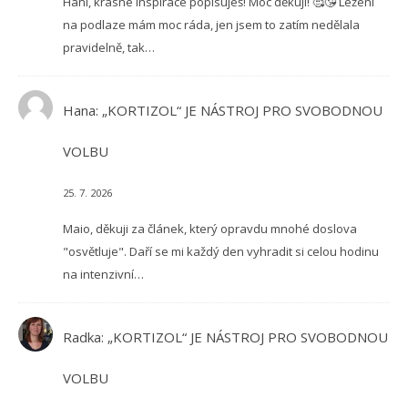
Hani, krásné inspirace popisuješ! Moc děkuji! 🥰😘 Ležení
na podlaze mám moc ráda, jen jsem to zatím nedělala
pravidelně, tak…
Hana
:
„KORTIZOL“ JE NÁSTROJ PRO SVOBODNOU
VOLBU
25. 7. 2026
Maio, děkuji za článek, který opravdu mnohé doslova
"osvětluje". Daří se mi každý den vyhradit si celou hodinu
na intenzivní…
Radka
:
„KORTIZOL“ JE NÁSTROJ PRO SVOBODNOU
VOLBU