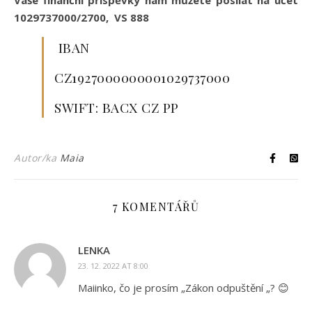
1029737000/2700, VS 888
IBAN
CZ1927000000001029737000
SWIFT: BACX CZ PP
Autor/ka
Maia
7 KOMENTÁŘŮ
LENKA
23. 12. 2022 AT 8:00
Maiinko, čo je prosím „Zákon odpuštění „? 😊