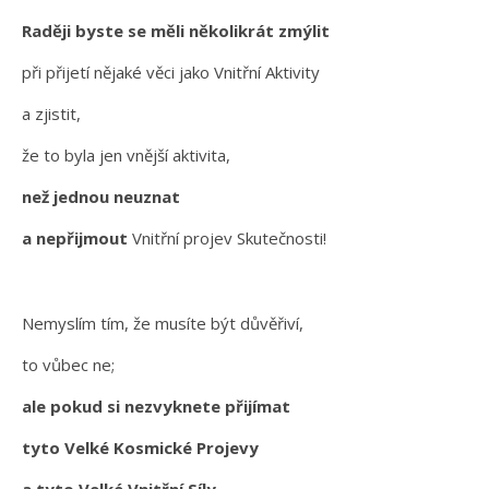
Raději byste se měli několikrát zmýlit
při přijetí nějaké věci jako Vnitřní Aktivity
a zjistit,
že to byla jen vnější aktivita,
než jednou neuznat
a nepřijmout
Vnitřní projev Skutečnosti!
Nemyslím tím, že musíte být důvěřiví,
to vůbec ne;
ale pokud si nezvyknete přijímat
tyto Velké Kosmické Projevy
a tyto Velké Vnitřní Síly,