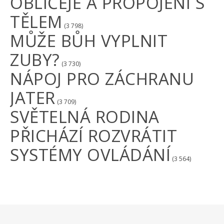
OBLIČEJE A PROPOJENÍ S
TĚLEM
(3 798)
MŮŽE BŮH VYPLNIT
ZUBY?
(3 730)
NÁPOJ PRO ZÁCHRANU
JATER
(3 709)
SVĚTELNÁ RODINA
PŘICHÁZÍ ROZVRÁTIT
SYSTÉMY OVLÁDÁNÍ
(3 564)