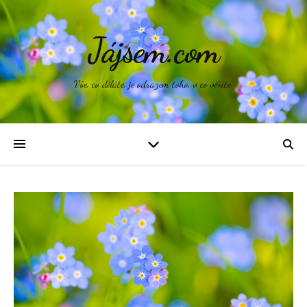
Jájsem.com
Vše, co děláte, je odrazem toho, v co věříte.