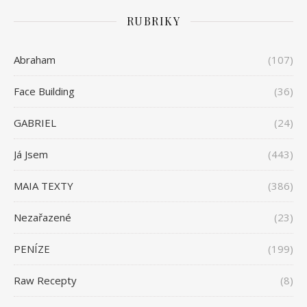
RUBRIKY
Abraham
(107)
Face Building
(36)
GABRIEL
(24)
Já Jsem
(443)
MAIA TEXTY
(386)
Nezařazené
(23)
PENÍZE
(199)
Raw Recepty
(8)