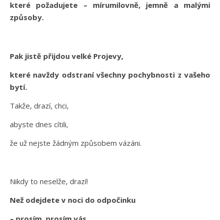
které požadujete – mírumilovně, jemně a malými
způsoby.
Pak jistě přijdou velké Projevy,
které navždy odstraní všechny pochybnosti z vašeho
bytí.
Takže, drazí, chci,
abyste dnes cítili,
že už nejste žádným způsobem vázáni.
Nikdy to neselže, drazí!
Než odejdete v noci do odpočinku
– prosím, prosím vás