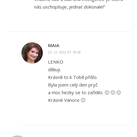
nás uschopňuje, jednat dokonale!“
MAIA
23. 12. 2022 AT 18:38
LENKO
děkuji.
Krásně to k Tobě přišlo.
Byla jsem celý den pryč
a moc hezky se to zařídilo. 🙂 🙂 🙂
Krásné Vánoce 🙂