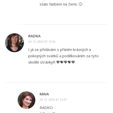
stalo Nebem na Zemi. 🙂
RADKA
24. 12. 2022 AT 13:36
I já se přidávám s přáním krásných a
pokojných svátků a poděkováním za tyto
skvělé stránky!!! 💖💝💖💝💖
MAIA
24. 12. 2022 AT 13:57
RADKO