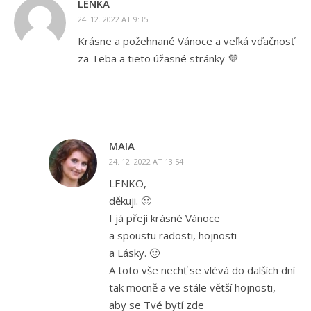
LENKA
24. 12. 2022 AT 9:35
Krásne a požehnané Vánoce a veľká vďačnosť
za Teba a tieto úžasné stránky 💜
MAIA
24. 12. 2022 AT 13:54
LENKO,
děkuji. 🙂
I já přeji krásné Vánoce
a spoustu radosti, hojnosti
a Lásky. 🙂
A toto vše nechť se vlévá do dalších dní
tak mocně a ve stále větší hojnosti,
aby se Tvé bytí zde