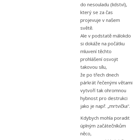
do nesouladu (lidství),
který se za čas
projevuje v našem
světě.
Ale v podstatě málokdo
si dokáže na počátku
mluvení těchto
prohlášení osvojit
takovou sílu,
že po třech dnech
párkrát řečenými větami
vytvoří tak ohromnou
hybnost pro destrukci
jako je např. „mrtvička“.
Kdybych mohla poradit
úplným začátečníkům
něco,