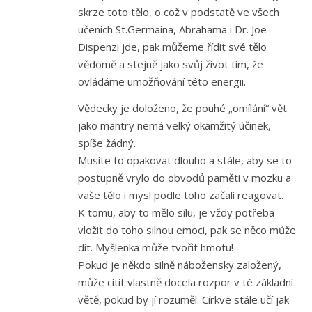
skrze toto tělo, o což v podstatě ve všech
učeních St.Germaina, Abrahama i Dr. Joe
Dispenzi jde, pak můžeme řídit své tělo
vědomě a stejně jako svůj život tím, že
ovládáme umožňování této energii.
Vědecky je doloženo, že pouhé „omílání“ vět
jako mantry nemá velký okamžitý účinek,
spíše žádný.
Musíte to opakovat dlouho a stále, aby se to
postupně vrylo do obvodů paměti v mozku a
vaše tělo i mysl podle toho začali reagovat.
K tomu, aby to mělo sílu, je vždy potřeba
vložit do toho silnou emoci, pak se něco může
dít. Myšlenka může tvořit hmotu!
Pokud je někdo silně nábožensky založený,
může cítit vlastně docela rozpor v té základní
větě, pokud by jí rozuměl. Církve stále učí jak