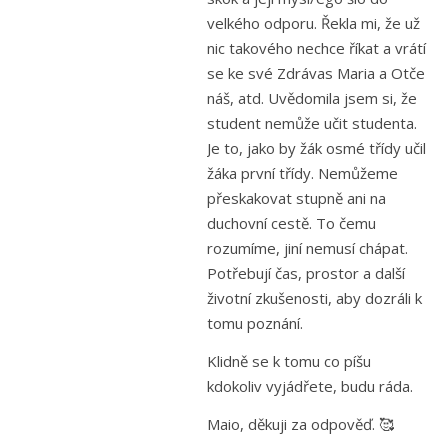
velkého odporu. Řekla mi, že už
nic takového nechce říkat a vrátí
se ke své Zdrávas Maria a Otče
náš, atd. Uvědomila jsem si, že
student nemůže učit studenta.
Je to, jako by žák osmé třídy učil
žáka první třídy. Nemůžeme
přeskakovat stupně ani na
duchovní cestě. To čemu
rozumíme, jiní nemusí chápat.
Potřebují čas, prostor a další
životní zkušenosti, aby dozráli k
tomu poznání.
Klidně se k tomu co píšu
kdokoliv vyjádřete, budu ráda.
Maio, děkuji za odpověď. 🥰