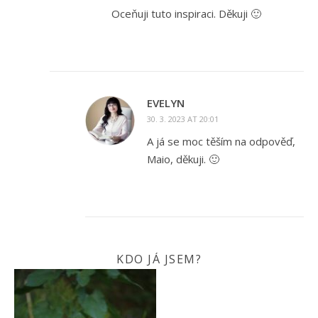
Oceňuji tuto inspiraci. Děkuji 🙂
EVELYN
30. 3. 2023 AT 20:01
A já se moc těším na odpověď,
Maio, děkuji. 🙂
KDO JÁ JSEM?