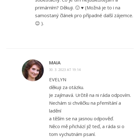
primárním? Děkuji. 🙂 ♥ (Možná je to i na
samostaný článek pro případné další zájemce.
😉 ).
MAIA
30. 3. 2023 AT 19:14
EVELYN
děkuji za otázku.
Je zajímavá. Určitě na ni ráda odpovím.
Nechám si chviličku na přemítání a
ladění
a těším se na jasnou odpověď.
Něco mě přichází již teď, a ráda si o
tom vychutnám psaní.