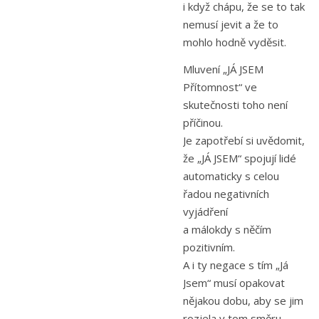
i když chápu, že se to tak
nemusí jevit a že to
mohlo hodně vyděsit.
Mluvení „JÁ JSEM
Přítomnost“ ve
skutečnosti toho není
příčinou.
Je zapotřebí si uvědomit,
že „JÁ JSEM“ spojují lidé
automaticky s celou
řadou negativních
vyjádření
a málokdy s něčím
pozitivním.
A i ty negace s tím „Já
Jsem“ musí opakovat
nějakou dobu, aby se jim
rozjela v tom směru