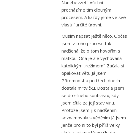
Nanebevzetí. Všichni
procházíme tím dlouhým
procesem. A každý jsme ve své
vlastní určité úrovni.
Musím napsat ještě něco. Občas
jsem z toho procesu tak
nadšená, že o tom hovořím s
matkou. Ona je ale vychovaná
katolickým „režimem“. Začala si
opakovat větu Já Jsem
Přítomnost a po třech dnech
dostala mrtvičku. Dostala jsem
se do silného kontrastu, kdy
jsem cítila za její stav vinu.
Protože jsem ji s nadšením
seznamovala s věděním Já Jsem.
Jenže pro ni to byl příliš velký
skok a její mysl/ego šlo do