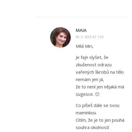
MAIA
30. 3. 2023 AT 1:25
Milá Miri,
Je fajn slyšet, že
zkušenost odrazu
vařených škrobů na tělo
nemám jen já,
že to není jen nějaká má
sugesce. 🙂
Co píšeš dále se svou
maminkou.
Cítím, že je to jen pouhá
souhra okolností