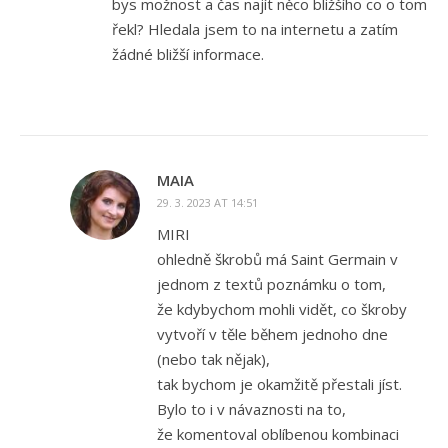
bys možnost a čas najít něco bližšího co o tom
řekl? Hledala jsem to na internetu a zatím
žádné bližší informace.
MAIA
29. 3. 2023 AT 14:51
MIRI
ohledně škrobů má Saint Germain v
jednom z textů poznámku o tom,
že kdybychom mohli vidět, co škroby
vytvoří v těle během jednoho dne
(nebo tak nějak),
tak bychom je okamžitě přestali jíst.
Bylo to i v návaznosti na to,
že komentoval oblíbenou kombinaci