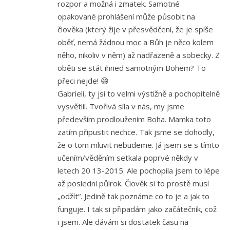
rozpor a možná i zmatek. Samotné
opakované prohlášení může působit na
člověka (který žije v přesvědčení, že je spíše
oběť, nemá žádnou moc a Bůh je něco kolem
něho, nikoliv v něm) až nadřazeně a sobecky. Z
oběti se stát ihned samotným Bohem? To
přeci nejde! 😄
Gabrieli, ty jsi to velmi výstižně a pochopitelně
vysvětlil. Tvořivá síla v nás, my jsme
především prodloužením Boha. Mamka toto
zatím připustit nechce. Tak jsme se dohodly,
že o tom mluvit nebudeme. Já jsem se s tímto
učením/věděním setkala poprvé někdy v
letech 20 13-2015. Ale pochopila jsem to lépe
až poslední půlrok. Člověk si to prostě musí
„odžít“. Jedině tak poznáme co to je a jak to
funguje. I tak si připadám jako začátečník, což
i jsem. Ale dávám si dostatek času na