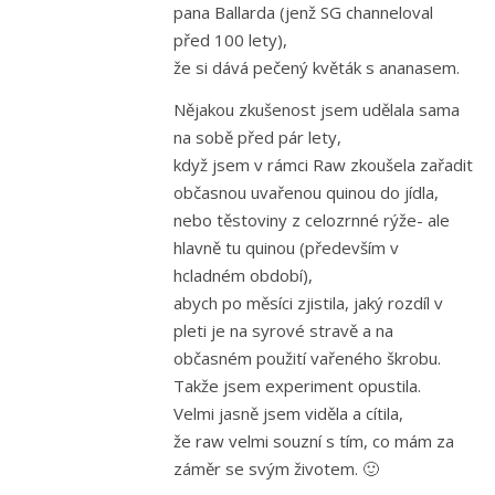
pana Ballarda (jenž SG channeloval
před 100 lety),
že si dává pečený květák s ananasem.
Nějakou zkušenost jsem udělala sama
na sobě před pár lety,
když jsem v rámci Raw zkoušela zařadit
občasnou uvařenou quinou do jídla,
nebo těstoviny z celozrnné rýže- ale
hlavně tu quinou (především v
hcladném období),
abych po měsíci zjistila, jaký rozdíl v
pleti je na syrové stravě a na
občasném použití vařeného škrobu.
Takže jsem experiment opustila.
Velmi jasně jsem viděla a cítila,
že raw velmi souzní s tím, co mám za
záměr se svým životem. 🙂