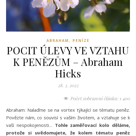
,
ABRAHAM
PENÍZE
POCIT ÚLEVY VE VZTAHU
K PENĚZŮM – Abraham
Hicks
28. 3. 2023
Počet zobrazení článku:
1 400
Abraham: Nalaďme se na vortex týkající se tématu peněz.
Povězte nám, co souvisí s vaším životem, a vztahuje se k
vaší nespokojenosti…
Tohle zaměřovací kolo děláme,
protože si uvědomujete, že kolem tématu peněz