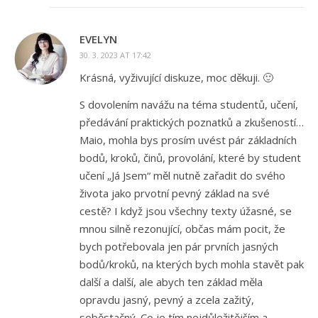
EVELYN
30. 3. 2023 AT 17:42
Krásná, vyživující diskuze, moc děkuji. 🙂
S dovolením navážu na téma studentů, učení,
předávání praktických poznatků a zkušeností…
Maio, mohla bys prosím uvést pár základních
bodů, kroků, činů, provolání, které by student
učení „Já Jsem“ měl nutně zařadit do svého
života jako prvotní pevný základ na své
cestě? I když jsou všechny texty úžasné, se
mnou silně rezonující, občas mám pocit, že
bych potřebovala jen pár prvních jasných
bodů/kroků, na kterých bych mohla stavět pak
další a další, ale abych ten základ měla
opravdu jasný, pevný a zcela zažitý,
soběstačný. Co je tím nejdůležitějším a