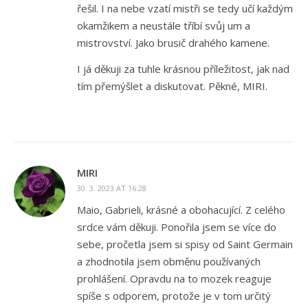
řešil. I na nebe vzatí mistři se tedy učí každým
okamžikem a neustále tříbí svůj um a
mistrovství. Jako brusič drahého kamene.
I já děkuji za tuhle krásnou příležitost, jak nad
tím přemýšlet a diskutovat. Pěkné, MIRI.
MIRI
30. 3. 2023 AT 16:28
Maio, Gabrieli, krásné a obohacující. Z celého
srdce vám děkuji. Ponořila jsem se více do
sebe, pročetla jsem si spisy od Saint Germain
a zhodnotila jsem obměnu používaných
prohlášení. Opravdu na to mozek reaguje
spíše s odporem, protože je v tom určitý