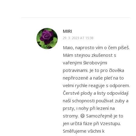
MIRI
29. 3. 2023 AT 15:38
Maio, naprosto vím o čem píšeš.
Mám stejnou zkušenost s
vařenými škrobovými
potravinami. Je to pro člověka
nepřirozené a naše pleť na to
velmi rychle reaguje s odporem.
Čerstvé plody a listy odpovídají
naší schopnosti používat zuby a
prsty, i nohy při lezení na
stromy. 😄 Samozřejmě je to
jen určitá fáze při Vzestupu.
Směřujeme všichni k