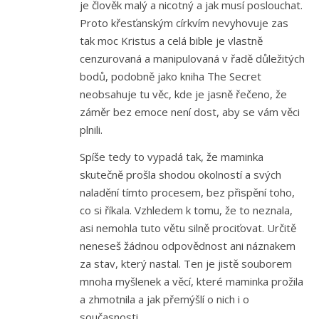
je člověk malý a nicotný a jak musí poslouchat.
Proto křesťanským církvím nevyhovuje zas
tak moc Kristus a celá bible je vlastně
cenzurovaná a manipulovaná v řadě důležitých
bodů, podobně jako kniha The Secret
neobsahuje tu věc, kde je jasně řečeno, že
záměr bez emoce není dost, aby se vám věci
plnili.
Spíše tedy to vypadá tak, že maminka
skutečně prošla shodou okolností a svých
naladění tímto procesem, bez přispění toho,
co si říkala. Vzhledem k tomu, že to neznala,
asi nemohla tuto větu silně prociťovat. Určitě
neneseš žádnou odpovědnost ani náznakem
za stav, který nastal. Ten je jistě souborem
mnoha myšlenek a věcí, které maminka prožila
a zhmotnila a jak přemýšlí o nich i o
současnosti.