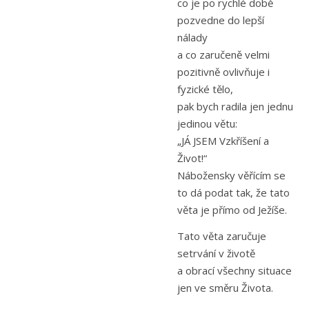
co je po rychlé době
pozvedne do lepší
nálady
a co zaručeně velmi
pozitivně ovlivňuje i
fyzické tělo,
pak bych radila jen jednu
jedinou větu:
„JÁ JSEM Vzkříšení a
Život!“
Nábožensky věřícím se
to dá podat tak, že tato
věta je přímo od Ježíše.
Tato věta zaručuje
setrvání v životě
a obrací všechny situace
jen ve směru Života.