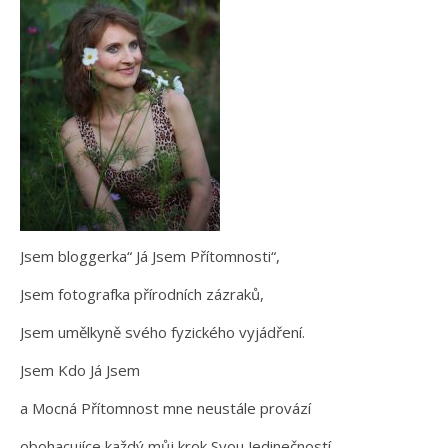
Jsem bloggerka“ Já Jsem Přítomnosti“,
Jsem fotografka přírodních zázraků,
Jsem umělkyně svého fyzického vyjádření.
Jsem Kdo Já Jsem
a Mocná Přítomnost mne neustále provází
obohacujíce každý můj krok Svou Jedinečností.