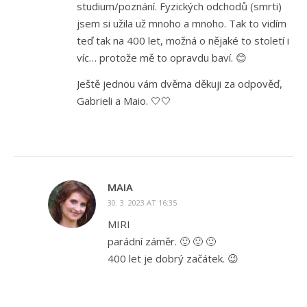
studium/poznání. Fyzických odchodů (smrti)
jsem si užila už mnoho a mnoho. Tak to vidím
teď tak na 400 let, možná o nějaké to století i
víc… protože mě to opravdu baví. 😊
Ještě jednou vám dvěma děkuji za odpověď,
Gabrieli a Maio. 🤍🤍
MAIA
30. 3. 2023 AT 16:35
MIRI
parádní záměr. 🙂 🙂 🙂
400 let je dobrý začátek. 😉