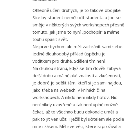
Ohledně učení druhých, je to takové obojaké.
Sice by student neměl učit studenta a Joe se
směje v některých svých workshopech přesně
tomuto, jak jsme to nyní „pochopili“ a máme
touhu spasit svět.
Nejprve bychom ale měli zachránit sami sebe.
Jedině dlouhodobý příklad úspěchu je
vodítkem pro druhé. Sdělení tím není.
Na druhou stranu, když se tím člověk zabývá
delší dobu a má nějaké znalosti a zkušenosti,
je dobré je sdělit těm, kteří si je sami najdou,
jako třeba na webech, v knihách či na
workshopech. A nikdo není nikdy hotov. Nic
není nikdy uzavřené a tak není úplně možné
čekat, až to všechno budu dokonale umět a
pak to jít ven učit. I Ježíš byl učitelem ale podle
mne i žákem. Měl své věci, které si prožíval a