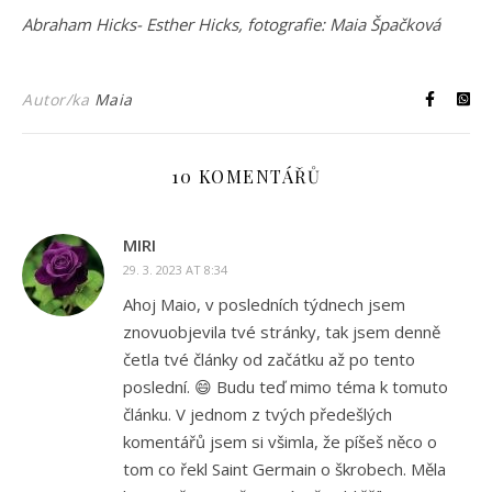
Abraham Hicks- Esther Hicks, fotografie: Maia Špačková
Autor/ka
Maia
10 KOMENTÁŘŮ
MIRI
29. 3. 2023 AT 8:34
Ahoj Maio, v posledních týdnech jsem
znovuobjevila tvé stránky, tak jsem denně
četla tvé články od začátku až po tento
poslední. 😄 Budu teď mimo téma k tomuto
článku. V jednom z tvých předešlých
komentářů jsem si všimla, že píšeš něco o
tom co řekl Saint Germain o škrobech. Měla