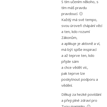
S tím učením někoho, s
tím máš pravdu
pravdoucí. 🙂
Každý má své tempo,
svou úroveň chápání věcí
a ten, kdo rozumí
Zákonům,
a aplikuje je aktivně a ví,
má být spíše inspirací
a až teprve ten, kdo
přijde sám
a chce vědět víc,
pak teprve lze
poskytnout podporu a
vědění.
Děkuji za hezké povídání
a přeji plné zdraví pro
Tvou maminku. 🙂