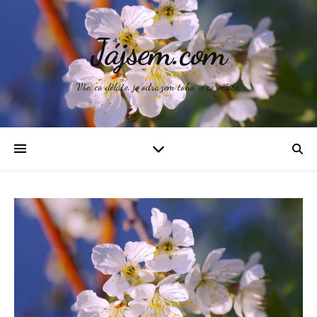
Jájsem.com
Vše, co děláte, je odrazem toho, v co věříte.