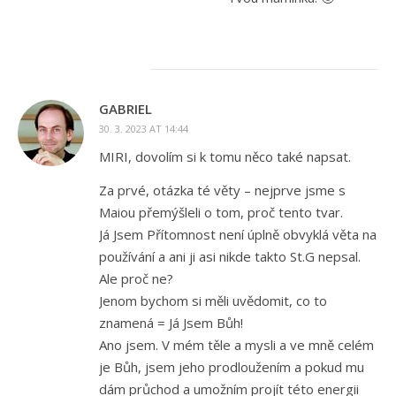
GABRIEL
30. 3. 2023 AT 14:44
MIRI, dovolím si k tomu něco také napsat.
Za prvé, otázka té věty – nejprve jsme s
Maiou přemýšleli o tom, proč tento tvar.
Já Jsem Přítomnost není úplně obvyklá věta na
používání a ani ji asi nikde takto St.G nepsal.
Ale proč ne?
Jenom bychom si měli uvědomit, co to
znamená = Já Jsem Bůh!
Ano jsem. V mém těle a mysli a ve mně celém
je Bůh, jsem jeho prodloužením a pokud mu
dám průchod a umožním projít této energii