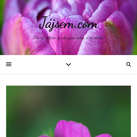
Jájsem.com
Vše, co děláte, je odrazem toho, v co věříte.