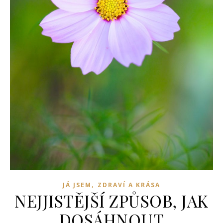
,
JÁ JSEM
ZDRAVÍ A KRÁSA
NEJJISTĚJŠÍ ZPŮSOB, JAK
DOSÁHNOUT