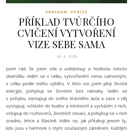
,
ABRAHAM
PENÍZE
PŘÍKLAD TVŮRČÍHO
CVIČENÍ VYTVOŘENÍ
VIZE SEBE SAMA
16. 4. 2026
Jsem rád, že jsem zde a uvědomuji si hodnotu tohoto
okamžiku. Vidím se v celku, vytvořeném mnou samotným,
v celku podle mého výběru. V této vizi jsem plný životní
energie, pohybuji se životem bez námahy. Vidím se
v pohybu, nastupuji do svého krásného auta a zase z něj
vystupuji, vcházím do budov a místností a vycházím z nich,
vstupuji do rozhovorů, životních situací, a pohybuji se v nich
snadno, lehce a šťastně. Vidím se, jak přitahuji jenom ty,
kdo jsou v harmonii s mým současným záměrem. Každým