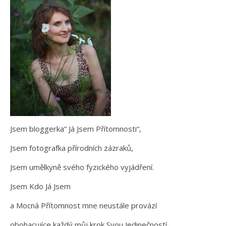
Jsem bloggerka“ Já Jsem Přítomnosti“,
Jsem fotografka přírodních zázraků,
Jsem umělkyně svého fyzického vyjádření.
Jsem Kdo Já Jsem
a Mocná Přítomnost mne neustále provází
obohacujíce každý můj krok Svou Jedinečností.