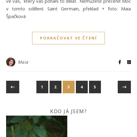
ve vás, který vás pohání to dělat. Nemůžete přecenit Moc
v tomto sdělení. Saint Germain, překlad + foto: Maia
Špačková
POKRAČOVAT VE ČTENÍ
Maia
1
2
3
4
5
KDO JÁ JSEM?