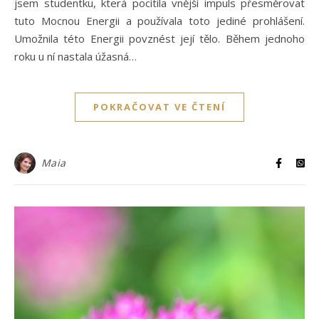
jsem studentku, která pocítila vnější impuls přesměrovat
tuto Mocnou Energii a používala toto jediné prohlášení.
Umožnila této Energii povznést její tělo. Během jednoho
roku u ní nastala úžasná…
POKRAČOVAT VE ČTENÍ
Maia