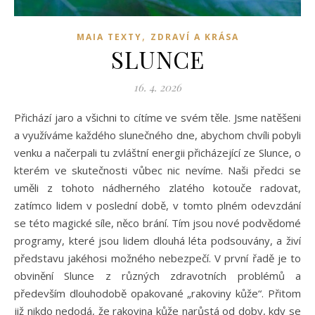
,
MAIA TEXTY
ZDRAVÍ A KRÁSA
SLUNCE
16. 4. 2026
Přichází jaro a všichni to cítíme ve svém těle. Jsme natěšeni
a využíváme každého slunečného dne, abychom chvíli pobyli
venku a načerpali tu zvláštní energii přicházející ze Slunce, o
kterém ve skutečnosti vůbec nic nevíme. Naši předci se
uměli z tohoto nádherného zlatého kotouče radovat,
zatímco lidem v poslední době, v tomto plném odevzdání
se této magické síle, něco brání. Tím jsou nové podvědomé
programy, které jsou lidem dlouhá léta podsouvány, a živí
představu jakéhosi možného nebezpečí. V první řadě je to
obvinění Slunce z různých zdravotních problémů a
především dlouhodobě opakované „rakoviny kůže“. Přitom
již nikdo nedodá, že rakovina kůže narůstá od doby, kdy se