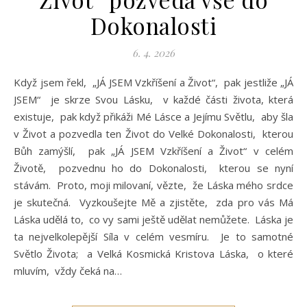
Dokonalosti
6. 4. 2026
Když jsem řekl, „JÁ JSEM Vzkříšení a Život“, pak jestliže „JÁ
JSEM“ je skrze Svou Lásku, v každé části života, která
existuje, pak když přikáži Mé Lásce a Jejímu Světlu, aby šla
v Život a pozvedla ten Život do Velké Dokonalosti, kterou
Bůh zamýšlí, pak „JÁ JSEM Vzkříšení a Život“ v celém
Životě, pozvednu ho do Dokonalosti, kterou se nyní
stávám. Proto, moji milovaní, vězte, že Láska mého srdce
je skutečná. Vyzkoušejte Mě a zjistěte, zda pro vás Má
Láska udělá to, co vy sami ještě udělat nemůžete. Láska je
ta nejvelkolepější Síla v celém vesmíru. Je to samotné
Světlo Života; a Velká Kosmická Kristova Láska, o které
mluvím, vždy čeká na…