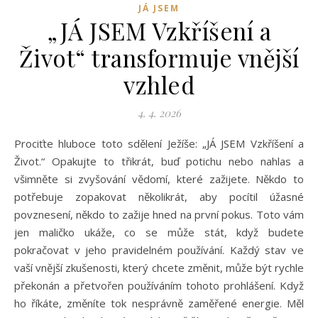
JÁ JSEM
„JÁ JSEM Vzkříšení a
Život“ transformuje vnější
vzhled
4. 4. 2026
Prociťte hluboce toto sdělení Ježíše: „JÁ JSEM Vzkříšení a
Život.“ Opakujte to třikrát, buď potichu nebo nahlas a
všimněte si zvyšování vědomí, které zažijete. Někdo to
potřebuje zopakovat několikrát, aby pocítil úžasné
povznesení, někdo to zažije hned na první pokus. Toto vám
jen maličko ukáže, co se může stát, když budete
pokračovat v jeho pravidelném používání. Každý stav ve
vaší vnější zkušenosti, který chcete změnit, může být rychle
překonán a přetvořen používáním tohoto prohlášení. Když
ho říkáte, změníte tok nesprávně zaměřené energie. Měl