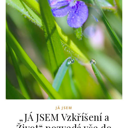
JÁ JSEM
„JÁ JSEM Vzkříšení a
Život“ pozvedá vše do