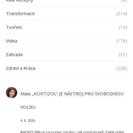
Transformace
(314)
Tvoření
(10)
Videa
(178)
Zahrada
(21)
Zdraví a Krása
(228)
Maia
:
„KORTIZOL“ JE NÁSTROJ PRO SVOBODNOU
VOLBU
4. 8. 2026
RADKO děkuji za super zprávu, jak postupuješ. Také stále