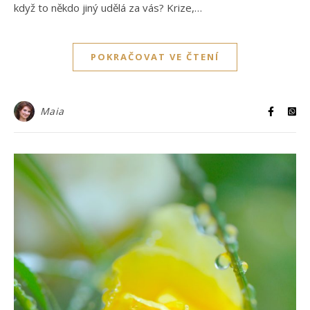
když to někdo jiný udělá za vás? Krize,…
POKRAČOVAT VE ČTENÍ
Maia