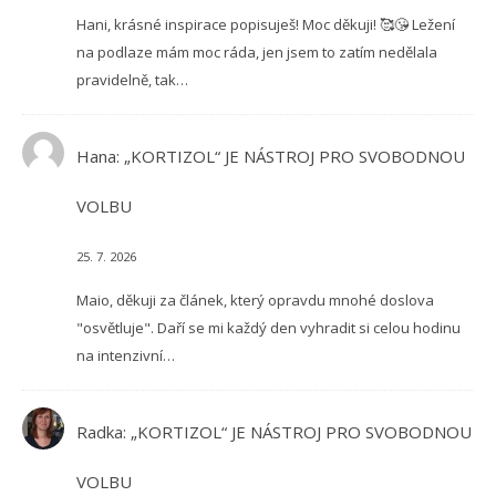
Hani, krásné inspirace popisuješ! Moc děkuji! 🥰😘 Ležení
na podlaze mám moc ráda, jen jsem to zatím nedělala
pravidelně, tak…
Hana
:
„KORTIZOL“ JE NÁSTROJ PRO SVOBODNOU
VOLBU
25. 7. 2026
Maio, děkuji za článek, který opravdu mnohé doslova
"osvětluje". Daří se mi každý den vyhradit si celou hodinu
na intenzivní…
Radka
:
„KORTIZOL“ JE NÁSTROJ PRO SVOBODNOU
VOLBU