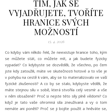
TÍM, JAK SE
VYJADŘUJETE, TVOŘÍTE
HRANICE SVÝCH
MOŽNOSTÍ
15. 4. 2026
Co kdyby vám někdo řekl, že neexistuje hranice toho, kým
se můžete stát, co můžete mít, a jak budete fyzicky
vypadat? Co kdybyste se dozvěděli, že všechno, po čem
jste kdy zatoužili, máte ve skutečnosti hotové a to vše je
v pohybu na cestě k vám, aby se to materializovalo ve vaší
fyzické zkušenosti? A co by se stalo, kdybyste věděli, že
máte stejnou sílu v sobě, která stvořila celý vesmír a vše
v něm obsažené? Proč si nejste této síly plně vědomi? Co
když je tato vaše ohromná síla zneužívaná a vy o tom
nemáte ani ponětí? Proč se ji bojíte použít a hněváte se,