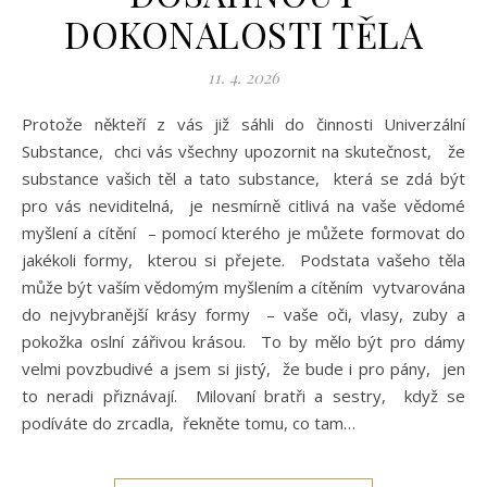
DOKONALOSTI TĚLA
11. 4. 2026
Protože někteří z vás již sáhli do činnosti Univerzální
Substance, chci vás všechny upozornit na skutečnost, že
substance vašich těl a tato substance, která se zdá být
pro vás neviditelná, je nesmírně citlivá na vaše vědomé
myšlení a cítění – pomocí kterého je můžete formovat do
jakékoli formy, kterou si přejete. Podstata vašeho těla
může být vaším vědomým myšlením a cítěním vytvarována
do nejvybranější krásy formy – vaše oči, vlasy, zuby a
pokožka oslní zářivou krásou. To by mělo být pro dámy
velmi povzbudivé a jsem si jistý, že bude i pro pány, jen
to neradi přiznávají. Milovaní bratři a sestry, když se
podíváte do zrcadla, řekněte tomu, co tam…