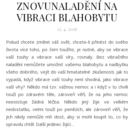
ZNOVUNALADĚNÍ NA
VIBRACI BLAHOBYTU
15. 4. 2026
Pokud chcete změnit váš svět, chcete-li přinést do svého
života více toho, po čem toužíte, je nutné, aby se vibrace
vaší touhy a vibrace vaší víry, rovnaly. Bez vibračního
naladění nemůžete umožnit vašemu blahobytu a nadbytku
všeho dobrého, vejít do vaší hmatatelné zkušenosti. Jak to
vypadá, když vibrace vaší touhy není shodná, jako vibrace
vaší víry? Někdo má tzv. vážnou nemoc a i když v tu chvíli
touží po zdravém těle, zároveň věří, že na jeho nemoc
neexistuje žádná léčba. Někdo jiný žije ve velkém
nedostatku, velmi touží po penězích, ale zároveň věří, že
jich nikdy nemůže mít dost, aby si mohl koupit to, co by
opravdu chtěl. Další jedinec žijící…