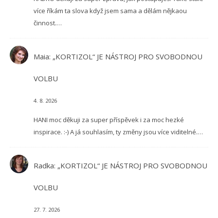
více říkám ta slova když jsem sama a dělám nějkaou
činnost.…
Maia
:
„KORTIZOL“ JE NÁSTROJ PRO SVOBODNOU
VOLBU
4. 8. 2026
HANI moc děkuji za super příspěvek i za moc hezké
inspirace. :-) A já souhlasím, ty změny jsou více viditelné.…
Radka
:
„KORTIZOL“ JE NÁSTROJ PRO SVOBODNOU
VOLBU
27. 7. 2026