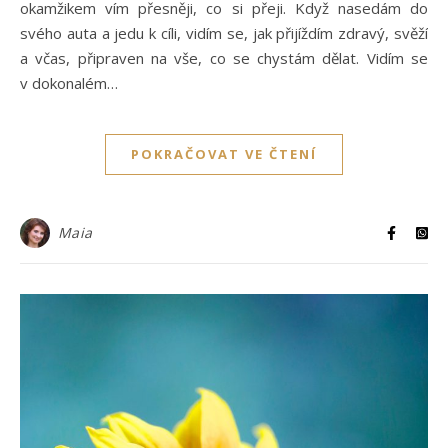
okamžikem vím přesněji, co si přeji. Když nasedám do
svého auta a jedu k cíli, vidím se, jak přijíždím zdravý, svěží
a včas, připraven na vše, co se chystám dělat. Vidím se
v dokonalém…
POKRAČOVAT VE ČTENÍ
Maia