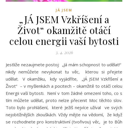
JÁ JSEM
„JÁ JSEM Vzkříšení a
Život“ okamžitě otáčí
celou energii vaší bytosti
3. 4. 2026
Jestliže nezaujmete postoj: „Já mám schopnost to udělat!“
nikdy nemůžete nevykonat tu věc, kterou si přejete
udělat. V okamžiku, kdy vyjádříte, „JÁ JSEM Vzkříšení a
Život“ – v myšlenkách a pocitech – okamžitě to otáčí celou
Energii vaší bytosti. Není v tom žádné omezení toho, co s
tím můžete udělat, proto nelze přecenit Moc těchto slov.
Toto bylo prohlášení, které Ježíš nejvíce užíval ve svých
nejobtížnějších zkouškách. Vždy mějte na vědomí, že když
se rozhodnete pro konstruktivní (tvořivou) věc, je to Bůh