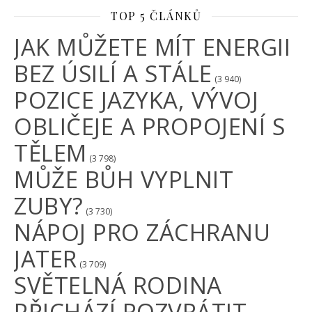
TOP 5 ČLÁNKŮ
JAK MŮŽETE MÍT ENERGII
BEZ ÚSILÍ A STÁLE
(3 940)
POZICE JAZYKA, VÝVOJ
OBLIČEJE A PROPOJENÍ S
TĚLEM
(3 798)
MŮŽE BŮH VYPLNIT
ZUBY?
(3 730)
NÁPOJ PRO ZÁCHRANU
JATER
(3 709)
SVĚTELNÁ RODINA
PŘICHÁZÍ ROZVRÁTIT