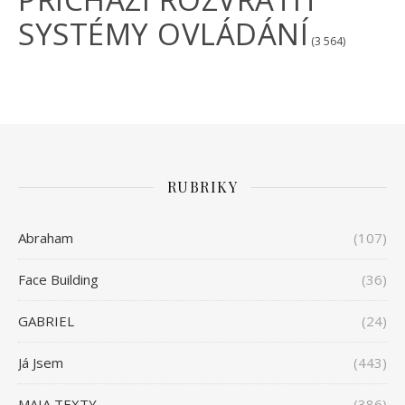
SYSTÉMY OVLÁDÁNÍ
(3 564)
RUBRIKY
Abraham
(107)
Face Building
(36)
GABRIEL
(24)
Já Jsem
(443)
MAIA TEXTY
(386)