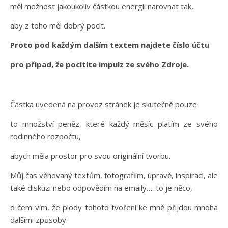
měl možnost jakoukoliv částkou energii narovnat tak,
aby z toho měl dobrý pocit.
Proto pod každým dalším textem najdete číslo účtu
pro případ, že pocítíte impulz ze svého Zdroje.
Částka uvedená na provoz stránek je skutečně pouze
to množství peněz, které každý měsíc platím ze svého
rodinného rozpočtu,
abych měla prostor pro svou originální tvorbu.
Můj čas věnovaný textům, fotografiím, úpravě, inspiraci, ale
také diskuzi nebo odpovědím na emaily…. to je něco,
o čem vím, že plody tohoto tvoření ke mně přijdou mnoha
dalšími způsoby.