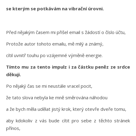
se kterým se potkávám na vibrační úrovni.
Před nějakým časem mi přišel email s žádostí o číslo účtu,
Protože autor tohoto emailu, mě milý a známý,
cítil uvnitř touhu po vzájemné výměně energie.
Tímto mu za tento impulz i za částku peněz ze srdce
děkuji.
Po nějaký čas se mi neustále vracel pocit,
že tato slova nebyla ke mně směrována náhodou
a že bych měla udělat jistý krok, který otevře dveře tomu,
aby kdokoliv z vás bude cítit pro sebe z těchto stránek
přínos,