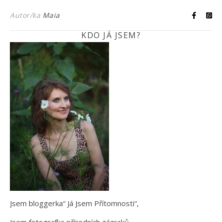
Autor/ka
Maia
KDO JÁ JSEM?
Jsem bloggerka“ Já Jsem Přítomnosti“,
Jsem fotografka přírodních zázraků,