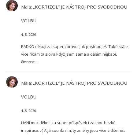
Maia
:
„KORTIZOL“ JE NÁSTROJ PRO SVOBODNOU
VOLBU
4. 8. 2026
RADKO děkuji za super zprávu, jak postupuješ. Také stále
více říkám ta slova když jsem sama a dělám nějkaou
činnost.…
Maia
:
„KORTIZOL“ JE NÁSTROJ PRO SVOBODNOU
VOLBU
4. 8. 2026
HANI moc děkuji za super příspěvek i za moc hezké
inspirace. :-) A já souhlasím, ty změny jsou více viditelné.…