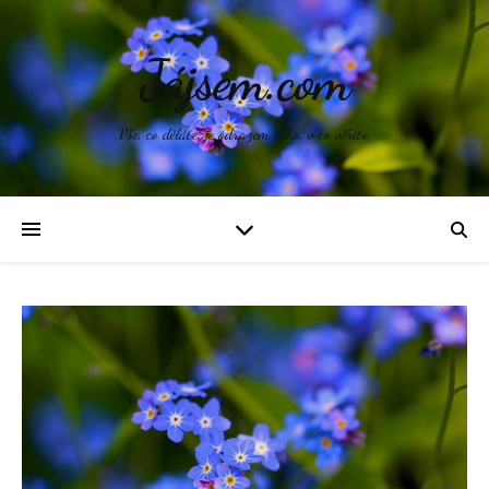
Jájsem.com
Vše, co děláte, je odrazem toho, v co věříte.