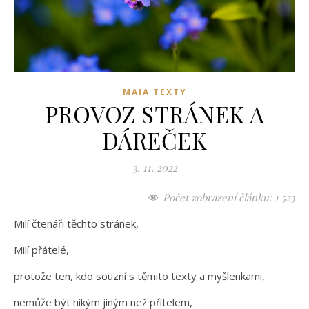
MAIA TEXTY
PROVOZ STRÁNEK A
DÁREČEK
3. 11. 2022
Počet zobrazení článku:
1 523
Milí čtenáři těchto stránek,
Milí přátelé,
protože ten, kdo souzní s těmito texty a myšlenkami,
nemůže být nikým jiným než přítelem,