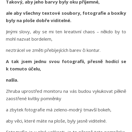
Takový, aby jeho barvy byly oku příjemné,
ale aby všechny textové soubory, fotografie a boxíky
byly na ploše dobře viditelné.
Jinými slovy, aby se mi ten kreativní chaos – někdo by to
mohl nazvat bordelem,
neztrácel ve změti přebíjejících barev či kontur.
A tak jsem jednu svou fotografii, přesně hodící se
k tomuto účelu,
našla.
Zhruba uprostřed monitoru na vás budou vykukovat pěkně
zaostřené kvítky pomněnky
a zbytek fotografie má zeleno-modrý tmavší bokeh,
aby věci, které máte na ploše, byly jasně viditelné.
Fotografie je v plné velikosti, je to přesně tato pomněnka,