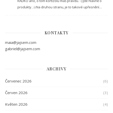
RADKO ano, o tom kortizolu máš pravdu. :-) Jde hlavně o
produkty. ;-) Na druhou stranu, je to takové upřesnění…
KONTAKTY
maia@jajsem.com
gabriel@jajsem.com
ARCHIVY
Červenec 2026
(6)
Červen 2026
(3)
Květen 2026
(4)