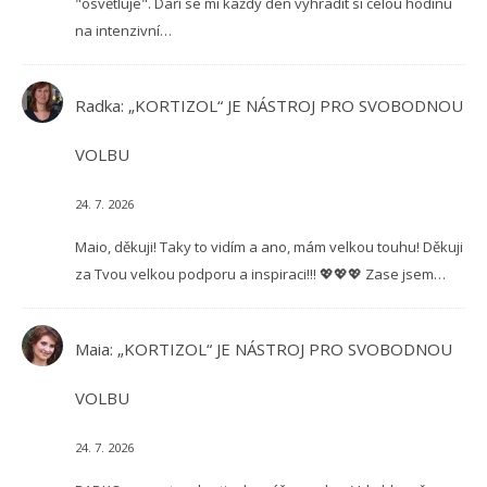
"osvětluje". Daří se mi každý den vyhradit si celou hodinu
na intenzivní…
Radka
:
„KORTIZOL“ JE NÁSTROJ PRO SVOBODNOU
VOLBU
24. 7. 2026
Maio, děkuji! Taky to vidím a ano, mám velkou touhu! Děkuji
za Tvou velkou podporu a inspiraci!!! 💖💖💖 Zase jsem…
Maia
:
„KORTIZOL“ JE NÁSTROJ PRO SVOBODNOU
VOLBU
24. 7. 2026