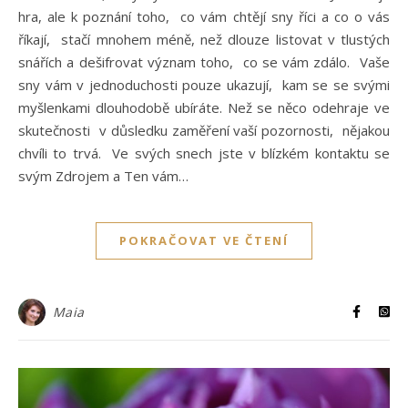
hra, ale k poznání toho, co vám chtějí sny říci a co o vás
říkají, stačí mnohem méně, než dlouze listovat v tlustých
snářích a dešifrovat význam toho, co se vám zdálo. Vaše
sny vám v jednoduchosti pouze ukazují, kam se se svými
myšlenkami dlouhodobě ubíráte. Než se něco odehraje ve
skutečnosti v důsledku zaměření vaší pozornosti, nějakou
chvíli to trvá. Ve svých snech jste v blízkém kontaktu se
svým Zdrojem a Ten vám…
POKRAČOVAT VE ČTENÍ
Maia