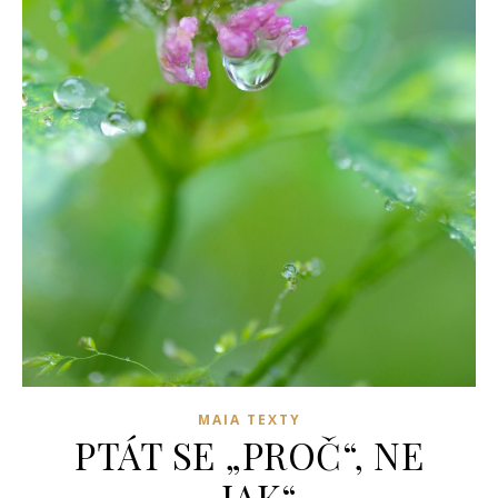
MAIA TEXTY
PTÁT SE „PROČ“, NE
„JAK“