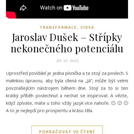
,
TRANSFORMACE
VIDEA
Jaroslav Dušek – Střípky
nekonečného potenciálu
20. 12. 2023
Uprostřed povídání je jedna písnička a ta stojí za poslech. S
malinkou úpravou, aby byla cílená na „Já“, může být velmi
povznášejícím nástrojem během dne. Stojí za to si ten
krátký příběh poslechnut a nechat se inspirovat. A vězte,
když zpíváte, máte u toho vždy jazyk více nahoře. 🙂 🙂 🙂
A to je nejlepší pro prosperitu a krásu těla.
POKRAČOVAT VE ČTENÍ