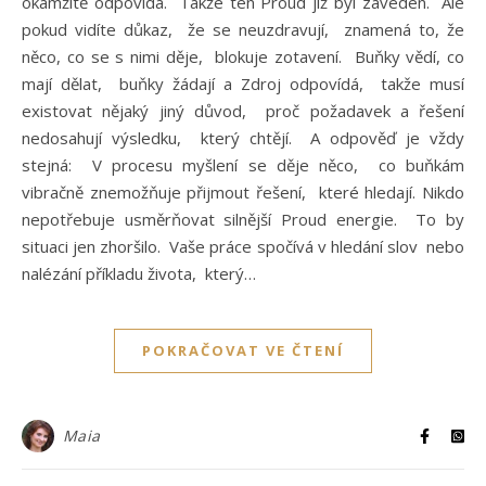
okamžitě odpovídá. Takže ten Proud již byl zaveden. Ale
pokud vidíte důkaz, že se neuzdravují, znamená to, že
něco, co se s nimi děje, blokuje zotavení. Buňky vědí, co
mají dělat, buňky žádají a Zdroj odpovídá, takže musí
existovat nějaký jiný důvod, proč požadavek a řešení
nedosahují výsledku, který chtějí. A odpověď je vždy
stejná: V procesu myšlení se děje něco, co buňkám
vibračně znemožňuje přijmout řešení, které hledají. Nikdo
nepotřebuje usměrňovat silnější Proud energie. To by
situaci jen zhoršilo. Vaše práce spočívá v hledání slov nebo
nalézání příkladu života, který…
POKRAČOVAT VE ČTENÍ
Maia