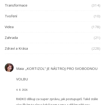
Transformace
(314)
Tvoření
(10)
Videa
(178)
Zahrada
(21)
Zdraví a Krása
(228)
Maia
:
„KORTIZOL“ JE NÁSTROJ PRO SVOBODNOU
VOLBU
4. 8. 2026
RADKO děkuji za super zprávu, jak postupuješ. Také stále
více říkám ta slova když jsem sama a dělám nějkaou