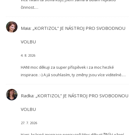
činnost.…
Maia
:
„KORTIZOL“ JE NÁSTROJ PRO SVOBODNOU
VOLBU
4. 8. 2026
HANI moc děkuji za super příspěvek i za moc hezké
inspirace. :-) A já souhlasím, ty změny jsou více viditelné.…
Radka
:
„KORTIZOL“ JE NÁSTROJ PRO SVOBODNOU
VOLBU
27. 7. 2026
Hani, krásné inspirace popisuješ! Moc děkuji! 🥰😘 Ležení