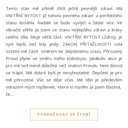
Tento stav mě přiměl chtít ještě pevnější zdraví. Má
VNITŘNÍ BYTOST již tohoto pevného zdraví a perfektního
stavu dosáhla. Nadále se budu vyvíjet a žádat více. Ve
vibrační sféře Já Jsem ve stavu nejlepšího zdraví a krásy
celého těla. Moje větší část, VNITŘNÍ BYTOST (Zdroj), je
nyní lepší, než kdy jindy. ZÁKON PŘITAŽLIVOSTI volá
ostatní mé části směrem ke zlepšenému stavu. Přirozený
Proud plyne ve směru mého blahobytu. Jakákoliv akce je
pro mě teď méně důležitá než znalost Proudu. Není důvod
se trápit. Mé dobré bytí je nevyhnutelné. Zlepšení je pro
mě přirozené. Vše se děje včas. Mé tělo je především
odrazem mých myšlenek, které si myslím. Já Jsem šťastná,
že…
POKRAČOVAT VE ČTENÍ