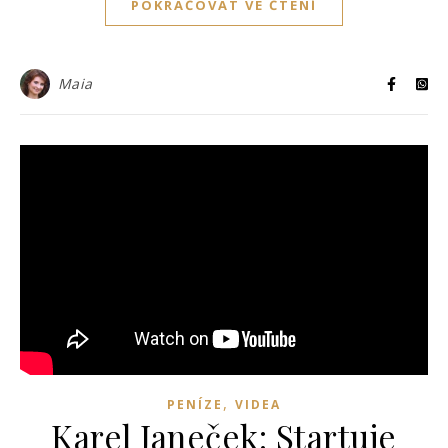
POKRAČOVAT VE ČTENÍ
Maia
,
PENÍZE
VIDEA
Karel Janeček: Startuje