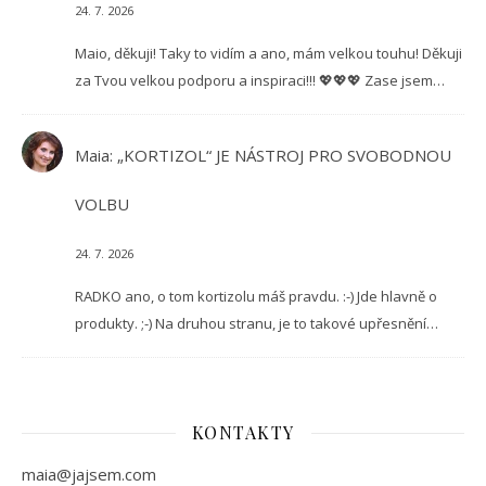
24. 7. 2026
Maio, děkuji! Taky to vidím a ano, mám velkou touhu! Děkuji
za Tvou velkou podporu a inspiraci!!! 💖💖💖 Zase jsem…
Maia
:
„KORTIZOL“ JE NÁSTROJ PRO SVOBODNOU
VOLBU
24. 7. 2026
RADKO ano, o tom kortizolu máš pravdu. :-) Jde hlavně o
produkty. ;-) Na druhou stranu, je to takové upřesnění…
KONTAKTY
maia@jajsem.com