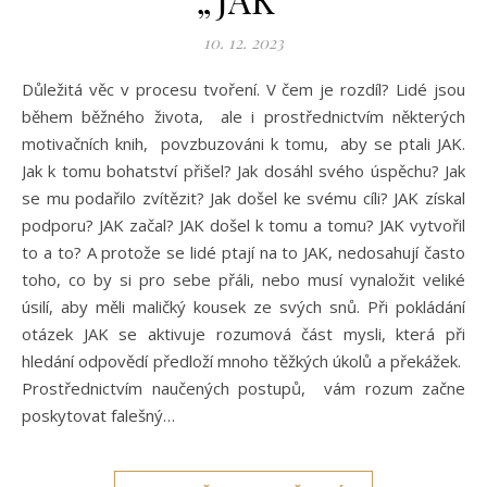
10. 12. 2023
Důležitá věc v procesu tvoření. V čem je rozdíl? Lidé jsou
během běžného života, ale i prostřednictvím některých
motivačních knih, povzbuzováni k tomu, aby se ptali JAK.
Jak k tomu bohatství přišel? Jak dosáhl svého úspěchu? Jak
se mu podařilo zvítězit? Jak došel ke svému cíli? JAK získal
podporu? JAK začal? JAK došel k tomu a tomu? JAK vytvořil
to a to? A protože se lidé ptají na to JAK, nedosahují často
toho, co by si pro sebe přáli, nebo musí vynaložit veliké
úsilí, aby měli maličký kousek ze svých snů. Při pokládání
otázek JAK se aktivuje rozumová část mysli, která při
hledání odpovědí předloží mnoho těžkých úkolů a překážek.
Prostřednictvím naučených postupů, vám rozum začne
poskytovat falešný…