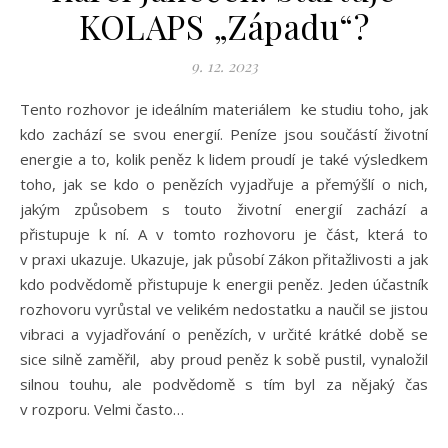
KOLAPS „Západu“?
9. 12. 2023
Tento rozhovor je ideálním materiálem ke studiu toho, jak
kdo zachází se svou energií. Peníze jsou součástí životní
energie a to, kolik peněz k lidem proudí je také výsledkem
toho, jak se kdo o penězích vyjadřuje a přemýšlí o nich,
jakým způsobem s touto životní energií zachází a
přistupuje k ní. A v tomto rozhovoru je část, která to
v praxi ukazuje. Ukazuje, jak působí Zákon přitažlivosti a jak
kdo podvědomě přistupuje k energii peněz. Jeden účastník
rozhovoru vyrůstal ve velikém nedostatku a naučil se jistou
vibraci a vyjadřování o penězích, v určité krátké době se
sice silně zaměřil, aby proud peněz k sobě pustil, vynaložil
silnou touhu, ale podvědomě s tím byl za nějaký čas
v rozporu. Velmi často…