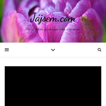
Jájsem.com
Vše, co děláte, je odrazem toho, v co věříte.