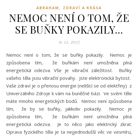
,
ABRAHAM
ZDRAVÍ A KRÁSA
NEMOC NENÍ O TOM, ŽE
SE BUŇKY POKAZILY…
9. 12. 2023
Nemoc není o tom, že se buňky pokazily. Nemoc je
způsobena tím, že buňkám není umožněna plná
energetická odezva. Vše je vibrační záležitost. Buňky
vašeho těla jsou vibrační povahy. Jste elektronická bytost.
Vaše zdraví je o přenosu energie (nelišící se od elektřiny) z
Univerzálního Zdroje k vám na buněčné bázi. Ve svém těle
máte mnoho energetických bodů. Nemoc není způsobena
tím, že by se buňky, jakkoliv pokazily. Nemoc je
způsobena tím, že buňkám není umožněna plná
energetická odezva. Je to něco jako elektrický zkrat.
Oprava fyzického těla je ta nejjednodušší věc ve vesmíru,