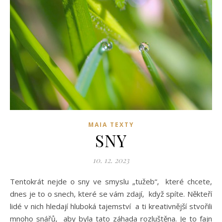
MAIA TEXTY
SNY
10. 12. 2023
Tentokrát nejde o sny ve smyslu „tužeb“, které chcete,
dnes je to o snech, které se vám zdají, když spíte. Někteří
lidé v nich hledají hluboká tajemství a ti kreativnější stvořili
mnoho snářů, aby byla tato záhada rozluštěna. Je to fajn