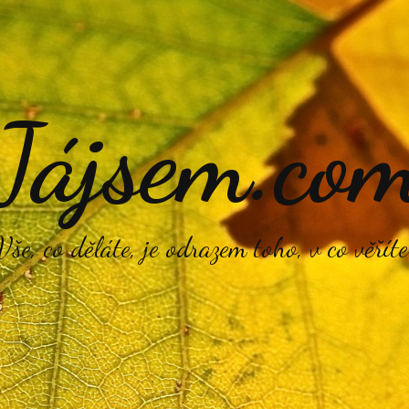
Jájsem.co
Vše, co děláte, je odrazem toho, v co věříte