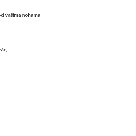
pod vašima nohama,
vár,