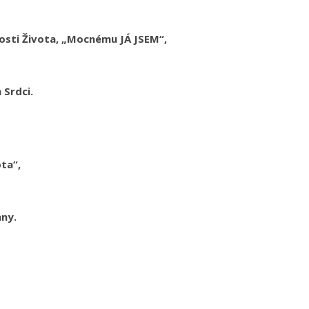
osti Života, „Mocnému JÁ JSEM“,
 Srdci.
ota“,
any.