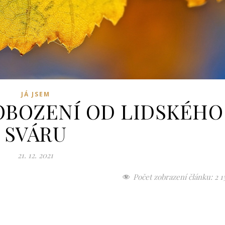
JÁ JSEM
VOBOZENÍ OD LIDSKÉHO
SVÁRU
21. 12. 2021
Počet zobrazení článku:
2 1