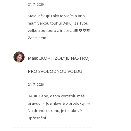
24. 7. 2026
Maio, děkuji! Taky to vidím a ano,
mám velkou touhu! Děkuji za Tvou
velkou podporu a inspiraci!!! 💖💖💖
Zase jsem…
Maia
:
„KORTIZOL“ JE NÁSTROJ
PRO SVOBODNOU VOLBU
24. 7. 2026
RADKO ano, o tom kortizolu máš
pravdu. :-) Jde hlavně o produkty. ;-)
Na druhou stranu, je to takové
upřesnění…