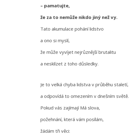
– pamatujte,
že za to nemůže nikdo jiný než vy.
Tato akumulace pohání lidstvo
a ono si myslí,
že může vyvíjet nejrůznější brutalitu
a nesklízet z toho důsledky.
Je to velká chyba lidstva v průběhu staletí,
a odpovídá to omezením v dnešním světě.
Pokud vás zajímají Má slova,
požehnání, která vám posílám,
žádám tři věci: