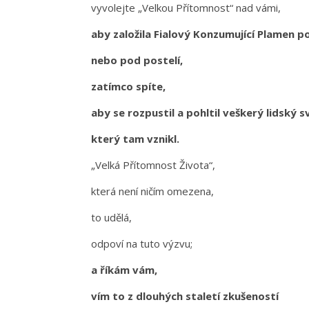
vyvolejte „Velkou Přítomnost“ nad vámi,
aby založila Fialový Konzumující Plamen 
nebo pod postelí,
zatímco spíte,
aby se rozpustil a pohltil veškerý lidský s
který tam vznikl.
„Velká Přítomnost Života“,
která není ničím omezena,
to udělá,
odpoví na tuto výzvu;
a říkám vám,
vím to z dlouhých staletí zkušeností