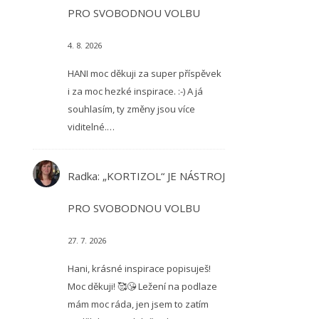
PRO SVOBODNOU VOLBU
4. 8. 2026
HANI moc děkuji za super příspěvek
i za moc hezké inspirace. :-) A já
souhlasím, ty změny jsou více
viditelné.…
Radka
:
„KORTIZOL“ JE NÁSTROJ
PRO SVOBODNOU VOLBU
27. 7. 2026
Hani, krásné inspirace popisuješ!
Moc děkuji! 🥰😘 Ležení na podlaze
mám moc ráda, jen jsem to zatím