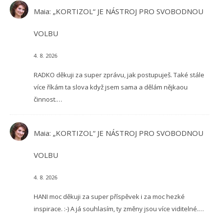
Maia
:
„KORTIZOL“ JE NÁSTROJ PRO SVOBODNOU
VOLBU
4. 8. 2026
RADKO děkuji za super zprávu, jak postupuješ. Také stále
více říkám ta slova když jsem sama a dělám nějkaou
činnost.…
Maia
:
„KORTIZOL“ JE NÁSTROJ PRO SVOBODNOU
VOLBU
4. 8. 2026
HANI moc děkuji za super příspěvek i za moc hezké
inspirace. :-) A já souhlasím, ty změny jsou více viditelné.…