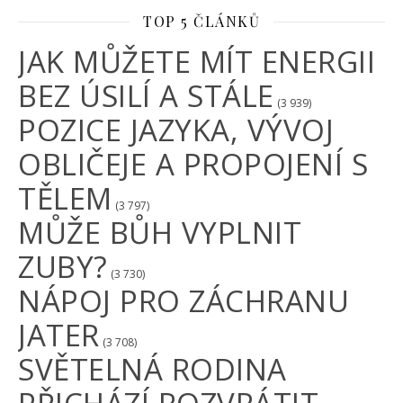
TOP 5 ČLÁNKŮ
JAK MŮŽETE MÍT ENERGII
BEZ ÚSILÍ A STÁLE
(3 939)
POZICE JAZYKA, VÝVOJ
OBLIČEJE A PROPOJENÍ S
TĚLEM
(3 797)
MŮŽE BŮH VYPLNIT
ZUBY?
(3 730)
NÁPOJ PRO ZÁCHRANU
JATER
(3 708)
SVĚTELNÁ RODINA