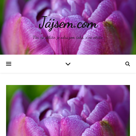
Jájsem.com
Vše, co děláte, je odrazem toho, v co věříte.