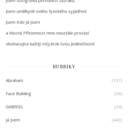
Jsem fotografka přírodních zázraků,
Jsem umělkyně svého fyzického vyjádření.
Jsem Kdo Já Jsem
a Mocná Přítomnost mne neustále provází
obohacujíce každý můj krok Svou Jedinečností.
RUBRIKY
Abraham
(107)
Face Building
(36)
GABRIEL
(24)
Já Jsem
(443)