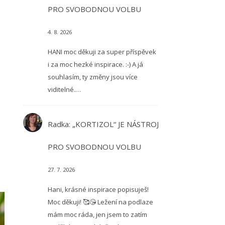
PRO SVOBODNOU VOLBU
4. 8. 2026
HANI moc děkuji za super příspěvek
i za moc hezké inspirace. :-) A já
souhlasím, ty změny jsou více
viditelné.…
Radka
:
„KORTIZOL“ JE NÁSTROJ
PRO SVOBODNOU VOLBU
27. 7. 2026
Hani, krásné inspirace popisuješ!
Moc děkuji! 🥰😘 Ležení na podlaze
mám moc ráda, jen jsem to zatím