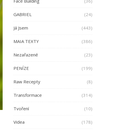
Face Building
(36)
GABRIEL
(24)
Já Jsem
(443)
MAIA TEXTY
(386)
Nezařazené
(23)
PENÍZE
(199)
Raw Recepty
(8)
Transformace
(314)
Tvoření
(10)
Videa
(178)