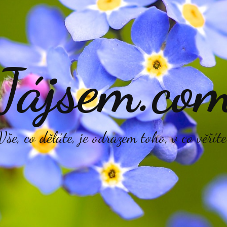
Jájsem.co
Vše, co děláte, je odrazem toho, v co věříte