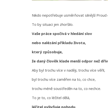
Nikdo nepotřebuje usměrňovat silnější Proud
To by situaci jen zhoršilo.
Vaše práce spočívá v hledání slov
nebo nalézání příkladu života,
který způsobuje,
že daný člověk klade menší odpor než dří
Aby byl trochu více v naději, trochu více věřil,
byl trochu více zaměřen na to, co chce,
trochu méně soustředěn na to, co nechce.
To je to, co léčitel dělá,
léčitel ovlivňuje pohodu.