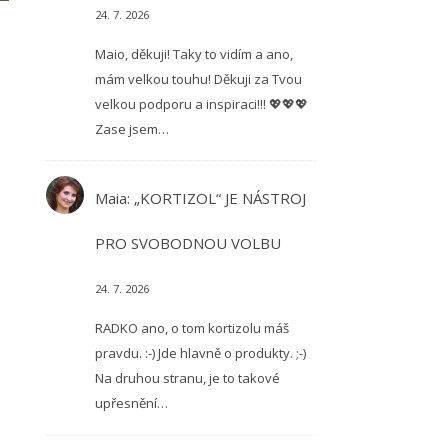
24. 7. 2026
Maio, děkuji! Taky to vidím a ano,
mám velkou touhu! Děkuji za Tvou
velkou podporu a inspiraci!!! 💖💖💖
Zase jsem…
Maia
:
„KORTIZOL“ JE NÁSTROJ
PRO SVOBODNOU VOLBU
24. 7. 2026
RADKO ano, o tom kortizolu máš
pravdu. :-) Jde hlavně o produkty. ;-)
Na druhou stranu, je to takové
upřesnění…