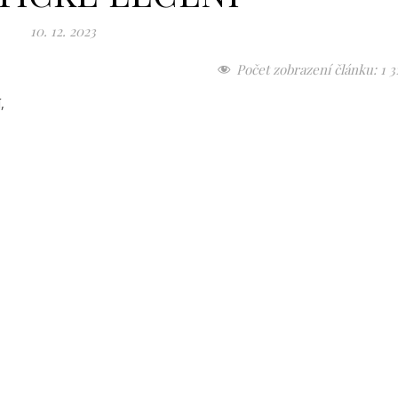
10. 12. 2023
Počet zobrazení článku:
1 3
í,