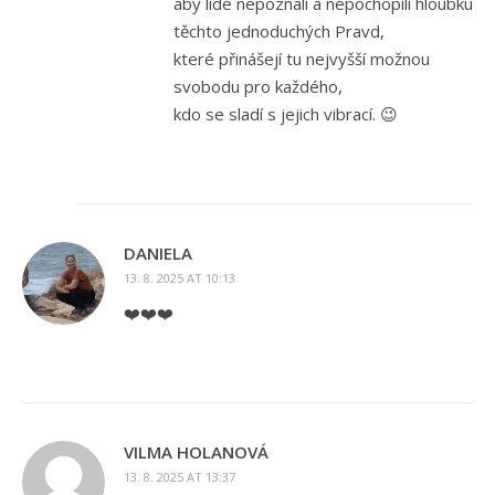
aby lidé nepoznali a nepochopili hloubku
těchto jednoduchých Pravd,
které přinášejí tu nejvyšší možnou
svobodu pro každého,
kdo se sladí s jejich vibrací. 😉
DANIELA
13. 8. 2025 AT 10:13
❤️❤️❤️
VILMA HOLANOVÁ
13. 8. 2025 AT 13:37