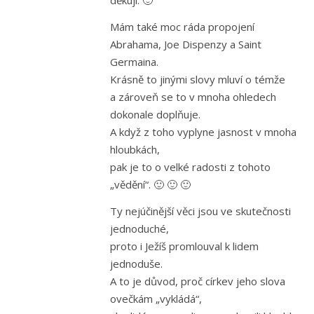
děkuji. 🙂
Mám také moc ráda propojení
Abrahama, Joe Dispenzy a Saint
Germaina.
Krásně to jinými slovy mluví o témže
a zároveň se to v mnoha ohledech
dokonale doplňuje.
A když z toho vyplyne jasnost v mnoha
hloubkách,
pak je to o velké radosti z tohoto
„vědění“. 🙂 🙂 🙂
Ty nejúčinější věci jsou ve skutečnosti
jednoduché,
proto i Ježíš promlouval k lidem
jednoduše.
A to je důvod, proč církev jeho slova
ovečkám „vykládá“,