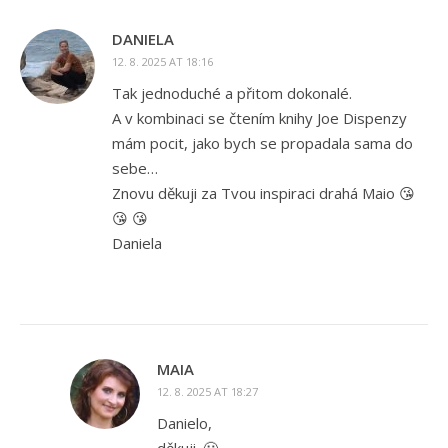
DANIELA
12. 8. 2025 AT 18:16
Tak jednoduché a přitom dokonalé.
A v kombinaci se čtením knihy Joe Dispenzy
mám pocit, jako bych se propadala sama do
sebe…
Znovu děkuji za Tvou inspiraci drahá Maio 😘
😘 😘
Daniela
MAIA
12. 8. 2025 AT 18:27
Danielo,