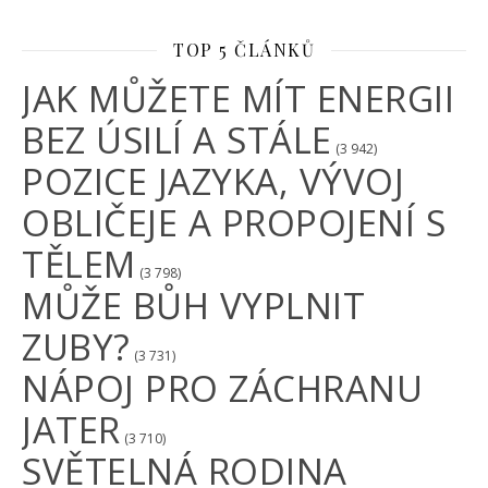
TOP 5 ČLÁNKŮ
JAK MŮŽETE MÍT ENERGII
BEZ ÚSILÍ A STÁLE
(3 942)
POZICE JAZYKA, VÝVOJ
OBLIČEJE A PROPOJENÍ S
TĚLEM
(3 798)
MŮŽE BŮH VYPLNIT
ZUBY?
(3 731)
NÁPOJ PRO ZÁCHRANU
JATER
(3 710)
SVĚTELNÁ RODINA