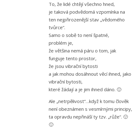
To, že lidé chtějí všechno hned,
je taková podvědomá vzpomínka na
ten nejpřirozenější stav „vědomého
tvůrce“.
Samo o sobě to není špatné,
problém je,
že většina nemá páru o tom, jak
funguje tento prostor,
že jsou vibrační bytosti
a jak mohou dosáhnout věcí ihned, jako
vibrační bytosti,
které žádají a je jim ihned dáno. 🙂
Ale „netrpělivost“…když k tomu člověk
není obeznámen s vesmírnými principy,
ta opravdu nepřináší ty tzv. „růže“. 🙂
🙂