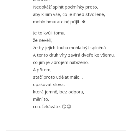
Nedokáží splnit podmínky proto,
aby k nim vše, co je ihned stvořené,
mohlo hmatatelně přijít. 🍀
Je to kvůli tomu,
že nevěří,
že by jejich touha mohla být splněná.
A tento druh víry zavírá dveře ke všemu,
co jim je Zdrojem nabízeno.
A přitom,
stačí proto udělat málo…
opakovat slova,
která jemně, bez odporu,
mění to,
co očekáváte. 😘😉