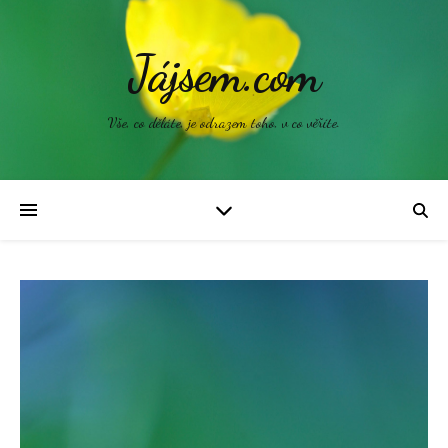
Jájsem.com
Vše, co děláte, je odrazem toho, v co věříte.