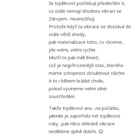
že trpělivost potřebují především ti,
co stále nemají shodnou vibraci se
Zdrojem- neumožňují.
Protože když ta vibrace se dostává do
stále větší shody,
pak materializace toho, co chceme,
jde velmi, velmi rychle.
Mistři to pak měli ihned,
což je nejpřirozenější stav, kterého
máme schopnost dosáhnout všichni.
A to i během krátké chvíle,
pokud vyvineme velmi silné
soustředění.
Takže trpělivost ano…na počátku,
jakmile je zapotřebí mít trpělivost
roky…pak něco ohledně vibrace
neděláme úplně dobře. 😉