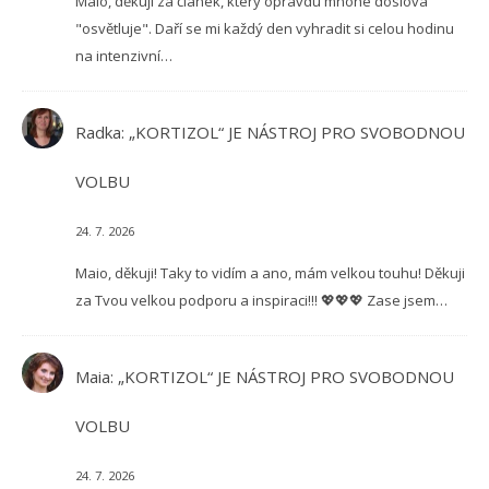
Maio, děkuji za článek, který opravdu mnohé doslova
"osvětluje". Daří se mi každý den vyhradit si celou hodinu
na intenzivní…
Radka
:
„KORTIZOL“ JE NÁSTROJ PRO SVOBODNOU
VOLBU
24. 7. 2026
Maio, děkuji! Taky to vidím a ano, mám velkou touhu! Děkuji
za Tvou velkou podporu a inspiraci!!! 💖💖💖 Zase jsem…
Maia
:
„KORTIZOL“ JE NÁSTROJ PRO SVOBODNOU
VOLBU
24. 7. 2026