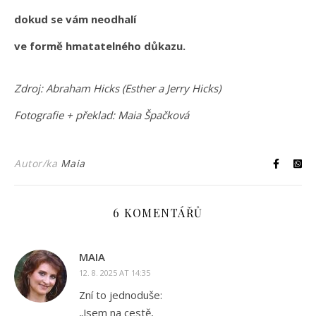
dokud se vám neodhalí
ve formě hmatatelného důkazu.
Zdroj: Abraham Hicks (Esther a Jerry Hicks)
Fotografie + překlad: Maia Špačková
Autor/ka
Maia
6 KOMENTÁŘŮ
MAIA
12. 8. 2025 AT 14:35
Zní to jednoduše:
„Jsem na cestě,