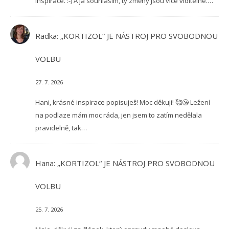
inspirace. :-) A já souhlasím, ty změny jsou více viditelné.…
Radka
:
„KORTIZOL“ JE NÁSTROJ PRO SVOBODNOU
VOLBU
27. 7. 2026
Hani, krásné inspirace popisuješ! Moc děkuji! 🥰😘 Ležení
na podlaze mám moc ráda, jen jsem to zatím nedělala
pravidelně, tak…
Hana
:
„KORTIZOL“ JE NÁSTROJ PRO SVOBODNOU
VOLBU
25. 7. 2026