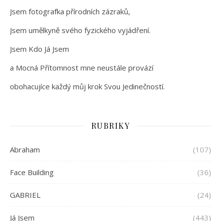
Jsem fotografka přírodních zázraků,
Jsem umělkyně svého fyzického vyjádření.
Jsem Kdo Já Jsem
a Mocná Přítomnost mne neustále provází
obohacujíce každý můj krok Svou Jedinečností.
RUBRIKY
Abraham
(107)
Face Building
(36)
GABRIEL
(24)
Já Jsem
(443)