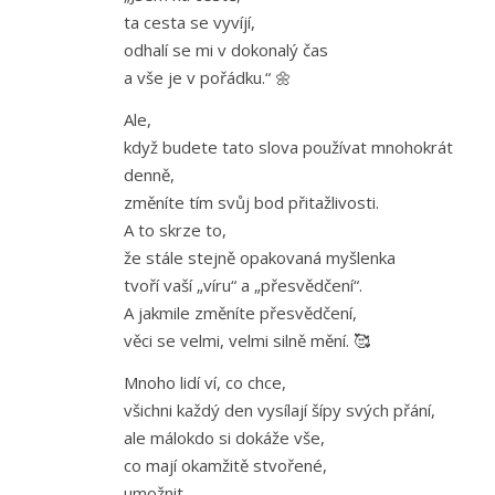
ta cesta se vyvíjí,
odhalí se mi v dokonalý čas
a vše je v pořádku.“ 🌼
Ale,
když budete tato slova používat mnohokrát
denně,
změníte tím svůj bod přitažlivosti.
A to skrze to,
že stále stejně opakovaná myšlenka
tvoří vaší „víru“ a „přesvědčení“.
A jakmile změníte přesvědčení,
věci se velmi, velmi silně mění. 🥰
Mnoho lidí ví, co chce,
všichni každý den vysílají šípy svých přání,
ale málokdo si dokáže vše,
co mají okamžitě stvořené,
umožnit.