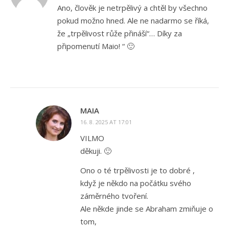
Ano, člověk je netrpělivý a chtěl by všechno
pokud možno hned. Ale ne nadarmo se říká,
že „trpělivost růže přináší“… Díky za
připomenutí Maio! “ 🙂
MAIA
16. 8. 2025 AT 17:01
VILMO
děkuji. 🙂
Ono o té trpělivosti je to dobré ,
když je někdo na počátku svého
záměrného tvoření.
Ale někde jinde se Abraham zmiňuje o
tom,