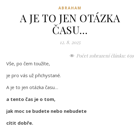
ABRAHAM
A JE TO JEN OTÁZKA
ČASU…
12. 8. 2025
Počet zobrazení článku:
659
Vše, po čem toužíte,
je pro vás už přichystané.
A je to jen otázka času…
a tento čas je o tom,
jak moc se budete nebo nebudete
cítit dobře.