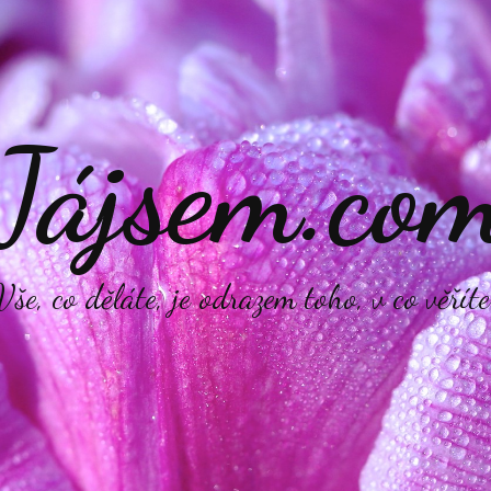
Jájsem.co
Vše, co děláte, je odrazem toho, v co věříte