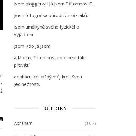
Jsem bloggerka“ Já Jsem Přítomnosti“,
Jsem fotografka přírodních zázraků,
Jsem umělkyně svého fyzického
vyjádření.
Jsem Kdo Já Jsem
a Mocná Přítomnost mne neustále
provází
81
obohacujíce každý můj krok Svou
 a
Jedinečností.
už
RUBRIKY
Abraham
(107)