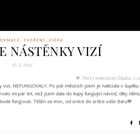
,
,
FORMACE
TVOŘENÍ
VIDEA
E NÁSTĚNKY VIZÍ
17. 2. 2022
Počet zobrazení článku:
2 2
ky vizí, NEFUNGOVALY. Po pár měsících jsem je nalézala v šuplíku
valo mi pár let, než jsem dala do kupy fungující návod, díky něm
ám bude fungovat. Těším se moc, od srdce do srdce vaše Baru💙