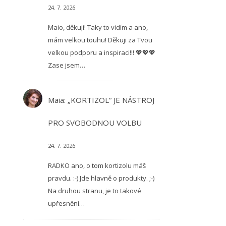
24. 7. 2026
Maio, děkuji! Taky to vidím a ano,
mám velkou touhu! Děkuji za Tvou
velkou podporu a inspiraci!!! 💖💖💖
Zase jsem…
Maia
:
„KORTIZOL“ JE NÁSTROJ
PRO SVOBODNOU VOLBU
24. 7. 2026
RADKO ano, o tom kortizolu máš
pravdu. :-) Jde hlavně o produkty. ;-)
Na druhou stranu, je to takové
upřesnění…