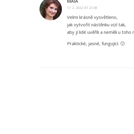
MAIA
17. 2. 2022 AT 23:38
Velmi krásně vysvětleno,
jak vytvořit nástěnku vizí tak,
aby jí lidé uvěřili a neměli u toho
Praktické, jasné, fungující. 🙂