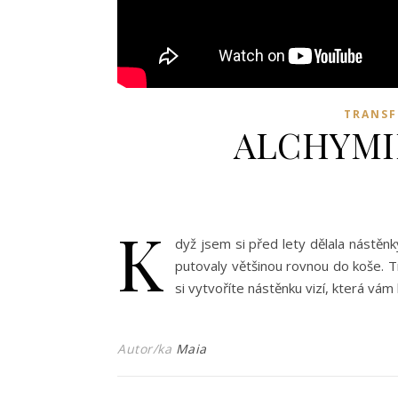
TRANS
ALCHYMI
K
dyž jsem si před lety dělala nástěn
putovaly většinou rovnou do koše. Tr
si vytvoříte nástěnku vizí, která v
Autor/ka
Maia