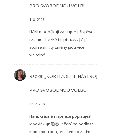
PRO SVOBODNOU VOLBU
4. 8. 2026
HANI moc děkuji za super příspěvek
i za moc hezké inspirace. :-) A já
souhlasím, ty změny jsou více
viditelné.…
Radka
:
„KORTIZOL“ JE NÁSTROJ
PRO SVOBODNOU VOLBU
27. 7. 2026
Hani, krásné inspirace popisuješ!
Moc děkuji! 🥰😘 Ležení na podlaze
mám moc ráda, jen jsem to zatím