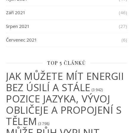
Září 2021
(46)
Srpen 2021
(27)
Červenec 2021
(6)
TOP 5 ČLÁNKŮ
JAK MŮŽETE MÍT ENERGII
BEZ ÚSILÍ A STÁLE
(3 942)
POZICE JAZYKA, VÝVOJ
OBLIČEJE A PROPOJENÍ S
TĚLEM
(3 798)
MŮŽE BŮH VYPLNIT