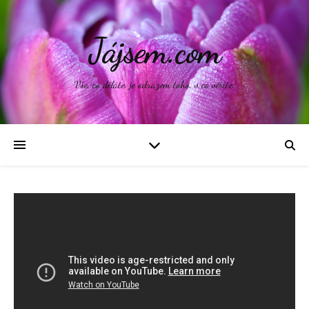
Jájsem.com
Vše, co děláte, je odrazem toho, v co věříte.