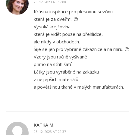
23. 12. 2023 AT 17:00
Krásná inspirace pro plesovou sezónu,
která je za dveřmi. 😉
Vysoká krejčovina,
která je vidět pouze na přehlídce,
ale nikdy v obchodech.
Šije se jen pro vybrané zákaznice a na míru. 🙂
Vzory jsou ručně vyšívané
přímo na střih šatů.
Látky jsou vyráběné na zakázku
z nejlepších materiálů
a povětšinou tkané v malých manufakturách.
KATKA M.
25. 12. 2023 AT 22:37