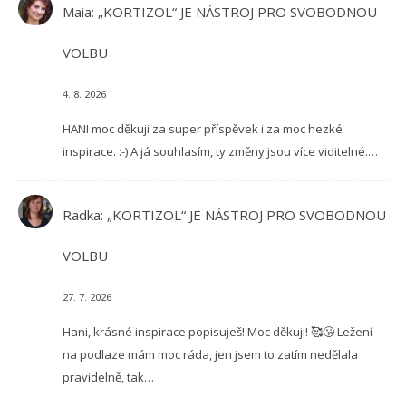
Maia
:
„KORTIZOL“ JE NÁSTROJ PRO SVOBODNOU
VOLBU
4. 8. 2026
HANI moc děkuji za super příspěvek i za moc hezké
inspirace. :-) A já souhlasím, ty změny jsou více viditelné.…
Radka
:
„KORTIZOL“ JE NÁSTROJ PRO SVOBODNOU
VOLBU
27. 7. 2026
Hani, krásné inspirace popisuješ! Moc děkuji! 🥰😘 Ležení
na podlaze mám moc ráda, jen jsem to zatím nedělala
pravidelně, tak…