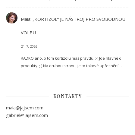
Maia
:
„KORTIZOL“ JE NÁSTROJ PRO SVOBODNOU
VOLBU
24. 7. 2026
RADKO ano, o tom kortizolu máš pravdu. :-) Jde hlavně o
produkty. ;-) Na druhou stranu, je to takové upřesnění…
KONTAKTY
maia@jajsem.com
gabriel@jajsem.com