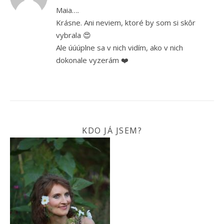
Maia….
Krásne. Ani neviem, ktoré by som si skôr
vybrala 😍
Ale úúúplne sa v nich vidím, ako v nich
dokonale vyzerám ❤️
KDO JÁ JSEM?