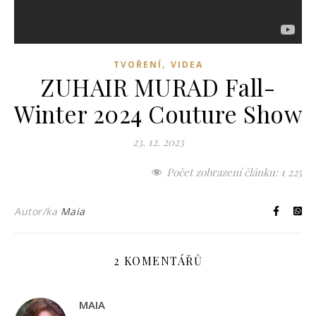
,
TVOŘENÍ
VIDEA
ZUHAIR MURAD Fall-
Winter 2024 Couture Show
23. 12. 2023
Počet zobrazení článku:
1 225
Autor/ka
Maia
2 KOMENTÁŘŮ
MAIA