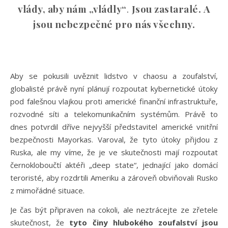
vlády, aby nám „vládly“
.
Jsou zastaralé. A
jsou nebezpečné pro nás všechny.
Aby se pokusili uvěznit lidstvo v chaosu a zoufalství,
globalisté právě nyní plánují rozpoutat kybernetické útoky
pod falešnou vlajkou proti americké finanční infrastruktuře,
rozvodné síti a telekomunikačním systémům. Právě to
dnes potvrdil dříve nejvyšší představitel americké vnitřní
bezpečnosti Mayorkas. Varoval, že tyto útoky přijdou z
Ruska, ale my víme, že je ve skutečnosti mají rozpoutat
černokloboučtí aktéři „deep state“, jednající jako domácí
teroristé, aby rozdrtili Ameriku a zároveň obviňovali Rusko
z mimořádné situace.
Je čas být připraven na cokoli, ale neztrácejte ze zřetele
skutečnost, že
tyto činy hlubokého zoufalství jsou