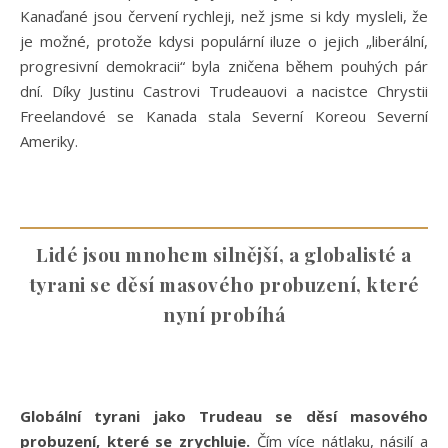
Kanaďané jsou červení rychleji, než jsme si kdy mysleli, že
je možné, protože kdysi populární iluze o jejich „liberální,
progresivní demokracii“ byla zničena během pouhých pár
dní. Díky Justinu Castrovi Trudeauovi a nacistce Chrystii
Freelandové se Kanada stala Severní Koreou Severní
Ameriky.
Lidé jsou mnohem silnější, a globalisté a
tyrani se děsí masového probuzení, které
nyní probíhá
Globální tyrani jako Trudeau se děsí masového
probuzení, které se zrychluje.
Čím více nátlaku, násilí a