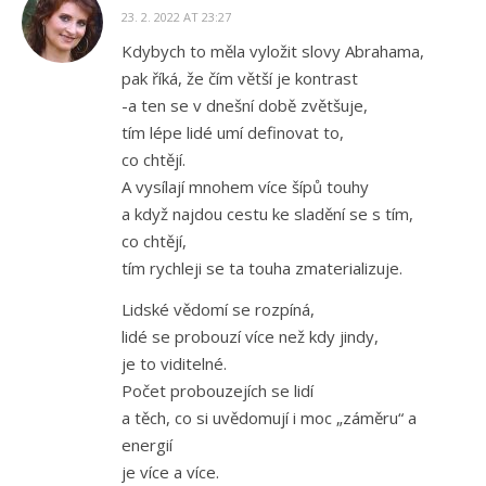
23. 2. 2022 AT 23:27
Kdybych to měla vyložit slovy Abrahama,
pak říká, že čím větší je kontrast
-a ten se v dnešní době zvětšuje,
tím lépe lidé umí definovat to,
co chtějí.
A vysílají mnohem více šípů touhy
a když najdou cestu ke sladění se s tím,
co chtějí,
tím rychleji se ta touha zmaterializuje.
Lidské vědomí se rozpíná,
lidé se probouzí více než kdy jindy,
je to viditelné.
Počet probouzejích se lidí
a těch, co si uvědomují i moc „záměru“ a
energií
je více a více.