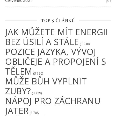
Červenec 2021
(6)
TOP 5 ČLÁNKŮ
JAK MŮŽETE MÍT ENERGII
BEZ ÚSILÍ A STÁLE
(3 938)
POZICE JAZYKA, VÝVOJ
OBLIČEJE A PROPOJENÍ S
TĚLEM
(3 796)
MŮŽE BŮH VYPLNIT
ZUBY?
(3 729)
NÁPOJ PRO ZÁCHRANU
JATER
(3 708)