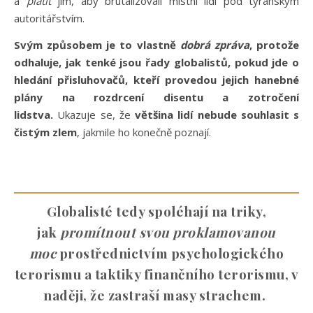
a
platit
jim, aby brutalizovali místní lidi pod tyranským
autoritářstvím.
Svým způsobem je to vlastně
dobrá zpráva
, protože
odhaluje, jak tenké jsou řady globalistů, pokud jde o
hledání přisluhovačů, kteří provedou jejich hanebné
plány na rozdrcení disentu a zotročení
lidstva.
Ukazuje se, že
většina lidí nebude souhlasit s
čistým zlem
, jakmile ho konečně poznají.
Globalisté tedy spoléhají na triky,
jak
promítnout svou proklamovanou
moc
prostřednictvím psychologického
terorismu a taktiky finančního terorismu, v
naději, že zastraší masy strachem.