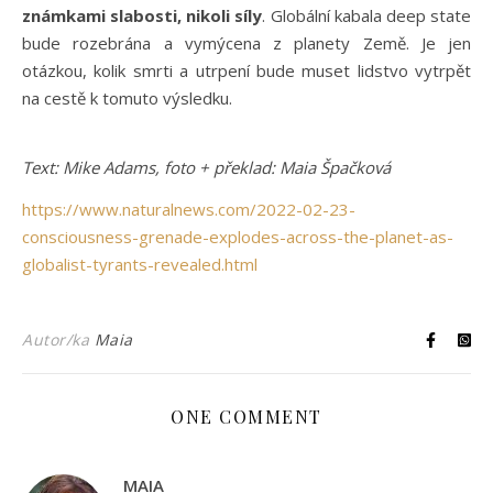
známkami slabosti, nikoli síly
. Globální kabala deep state
bude rozebrána a vymýcena z planety Země. Je jen
otázkou, kolik smrti a utrpení bude muset lidstvo vytrpět
na cestě k tomuto výsledku.
Text: Mike Adams, foto + překlad: Maia Špačková
https://www.naturalnews.com/2022-02-23-
consciousness-grenade-explodes-across-the-planet-as-
globalist-tyrants-revealed.html
Autor/ka
Maia
ONE COMMENT
MAIA