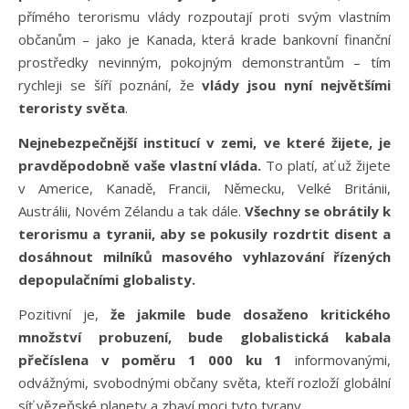
přímého terorismu vlády rozpoutají proti svým vlastním
občanům – jako je Kanada, která krade bankovní finanční
prostředky nevinným, pokojným demonstrantům – tím
rychleji se šíří poznání, že
vlády jsou nyní největšími
teroristy světa
.
Nejnebezpečnější institucí v zemi, ve které žijete, je
pravděpodobně vaše vlastní vláda.
To platí, ať už žijete
v Americe, Kanadě, Francii, Německu, Velké Británii,
Austrálii, Novém Zélandu a tak dále.
Všechny se obrátily k
terorismu a tyranii, aby se pokusily rozdrtit disent a
dosáhnout milníků masového vyhlazování řízených
depopulačními globalisty.
Pozitivní je,
že jakmile bude dosaženo kritického
množství probuzení, bude globalistická kabala
přečíslena v poměru 1 000 ku 1
informovanými,
odvážnými, svobodnými občany světa, kteří rozloží globální
síť vězeňské planety a zbaví moci tyto tyrany.