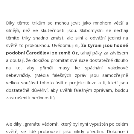
Díky těmto trikům se mohou jevit jako mnohem větší a
silnější, než ve skutečnosti jsou. Slabomyslní se nechají
těmito triky snadno zmást, ale silní a odvážní jedinci na
světě to prokouknou. Uvědomují si
, že tyrani jsou hodně
podobní Čarodějovi ze země Oz,
tahají páky za závěsem
a doufají, že dokážou promítat své iluze dostatečně dlouho
na to, aby přiměli masy ke spáchání vakcínové
sebevraždy. (Média falešných zpráv jsou samozřejmě
velkou součástí tohoto úsilí o projekci iluze a ti, kteří jsou
dostatečně důvěřiví, aby uvěřili falešným zprávám, budou
zastrašeni k nečinnosti.)
Ale díky „granátu vědomí“, který byl nyní vypuštěn po celém
světě, se lidé probouzejí jako nikdy předtím. Dokonce i