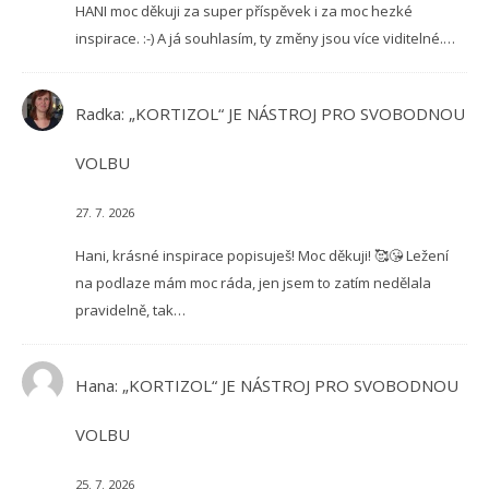
HANI moc děkuji za super příspěvek i za moc hezké
inspirace. :-) A já souhlasím, ty změny jsou více viditelné.…
Radka
:
„KORTIZOL“ JE NÁSTROJ PRO SVOBODNOU
VOLBU
27. 7. 2026
Hani, krásné inspirace popisuješ! Moc děkuji! 🥰😘 Ležení
na podlaze mám moc ráda, jen jsem to zatím nedělala
pravidelně, tak…
Hana
:
„KORTIZOL“ JE NÁSTROJ PRO SVOBODNOU
VOLBU
25. 7. 2026