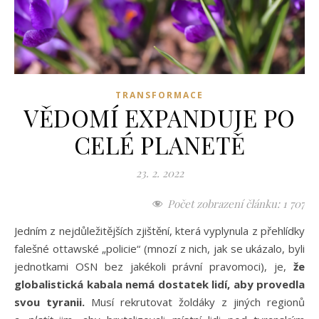
TRANSFORMACE
VĚDOMÍ EXPANDUJE PO
CELÉ PLANETĚ
23. 2. 2022
Počet zobrazení článku:
1 707
Jedním z nejdůležitějších zjištění, která vyplynula z přehlídky
falešné ottawské „policie“ (mnozí z nich, jak se ukázalo, byli
jednotkami OSN bez jakékoli právní pravomoci), je,
že
globalistická kabala nemá dostatek lidí, aby provedla
svou tyranii.
Musí rekrutovat žoldáky z jiných regionů