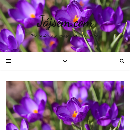
Jájsem.com
Vše, co děláte, je odrazem toho, v co věříte.