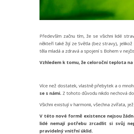
Především začnu tím, že se všichni lidé strav
někteří také žijí ze Světla (bez stravy), jeli
těla mladá a zdravá a spojení s Bohem v nejčis
Vzhledem k tomu, že celoroční teplota na 
Více než dostatek, vlastně přebytek a o mnoho
se s námi.
Z tohoto důvodu nikdo nechová dom
Všichni existují v harmonii, všechna zvířata, je
V této nové formě existence nejsou žádná 
lidé nemají potřebu zrcadlit si svůj n
pravidelný vnitřní úklid.