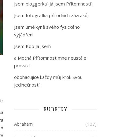
Jsem bloggerka“ Já Jsem Přítomnosti“,
Jsem fotografka přírodních zázraků,
Jsem umělkyně svého fyzického
vyjádření.
Jsem Kdo Já Jsem
a Mocná Přítomnost mne neustále
provází
obohacujíce každý můj krok Svou
Jedinečností.
61
RUBRIKY
 o
za
Abraham
(107)
mi
ní