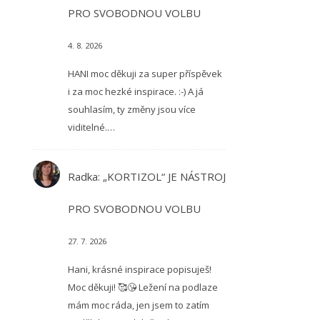
PRO SVOBODNOU VOLBU
4. 8. 2026
HANI moc děkuji za super příspěvek
i za moc hezké inspirace. :-) A já
souhlasím, ty změny jsou více
viditelné.…
Radka
:
„KORTIZOL“ JE NÁSTROJ
PRO SVOBODNOU VOLBU
27. 7. 2026
Hani, krásné inspirace popisuješ!
Moc děkuji! 🥰😘 Ležení na podlaze
mám moc ráda, jen jsem to zatím