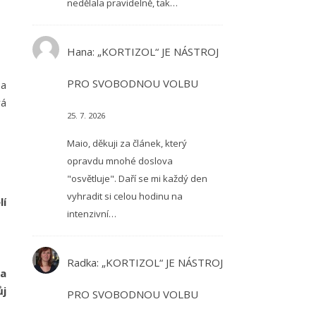
nedělala pravidelně, tak…
Hana
:
„KORTIZOL“ JE NÁSTROJ
PRO SVOBODNOU VOLBU
 a
vá
25. 7. 2026
Maio, děkuji za článek, který
opravdu mnohé doslova
"osvětluje". Daří se mi každý den
vyhradit si celou hodinu na
lí
intenzivní…
Radka
:
„KORTIZOL“ JE NÁSTROJ
 a
ůj
PRO SVOBODNOU VOLBU