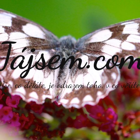
Jájsem.co
Vše, co děláte, je odrazem toho, v co věříte