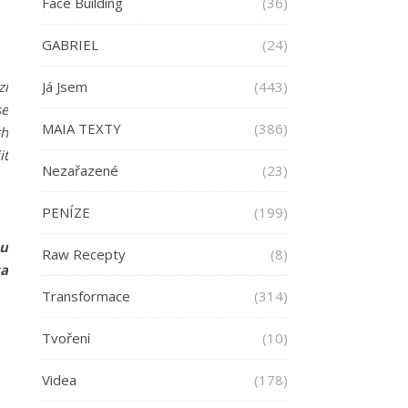
Face Building
(36)
GABRIEL
(24)
Já Jsem
(443)
zí
se
MAIA TEXTY
(386)
ch
it
Nezařazené
(23)
PENÍZE
(199)
ou
Raw Recepty
(8)
ta
Transformace
(314)
Tvoření
(10)
Videa
(178)