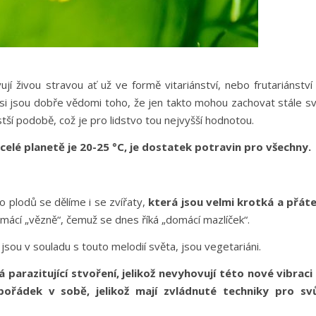
ují živou stravou ať už ve formě vitariánství, nebo frutariánství
kož si jsou dobře vědomi toho, že jen takto mohou zachovat stále s
tší podobě, což je pro lidstvo tou nejvyšší hodnotou.
celé planetě je 20-25 °C, je dostatek potravin pro všechny.
 plodů se dělíme i se zvířaty,
která jsou velmi krotká a přáte
ácí „vězně“, čemuž se dnes říká „domácí mazlíček“.
ž jsou v souladu s touto melodií světa, jsou vegetariáni.
parazitující stvoření, jelikož nevyhovují této nové vibraci
epořádek v sobě, jelikož mají zvládnuté techniky pro sv