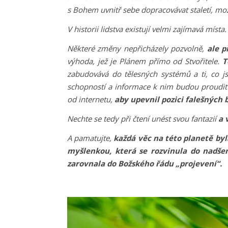
s Bohem uvnitř sebe dopracovávat staletí, mož
V historii lidstva existují velmi zajímavá místa
Některé změny nepřicházely pozvolně,
ale p
výhoda, jež je Plánem přímo od Stvořitele.
T
zabudovává do tělesných systémů a ti, co js
schopností a informace k nim budou proudit 
od internetu,
aby upevnil pozici falešných 
Nechte se tedy při čtení unést svou fantazií
a 
A pamatujte,
každá věc na této planetě by
myšlenkou, která se rozvinula do nadše
zarovnala do Božského řádu „projevení“.