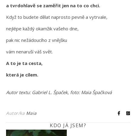
a tvrdohlavě se zaměřit jen na to co chci.
Když to budete dělat naprosto pevně a vytrvale,
nejlépe každý okamžik vašeho dne,
pak nic nežádoucího z vnějšku
vám nenaruší váš svět.
A to je ta cesta,
která je cílem.
Autor textu: Gabriel L. Špaček, foto: Maia Špačková
Autor/ka
Maia
KDO JÁ JSEM?