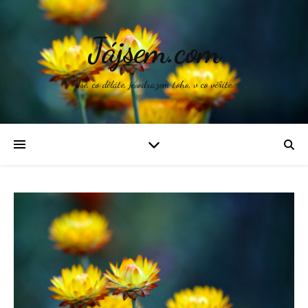
Jájsem.com
Vše, co děláte, je odrazem toho, v co věříte.