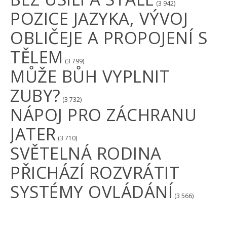
(3 942)
POZICE JAZYKA, VÝVOJ
OBLIČEJE A PROPOJENÍ S
TĚLEM
(3 799)
MŮŽE BŮH VYPLNIT
ZUBY?
(3 732)
NÁPOJ PRO ZÁCHRANU
JATER
(3 710)
SVĚTELNÁ RODINA
PŘICHÁZÍ ROZVRÁTIT
SYSTÉMY OVLÁDÁNÍ
(3 566)