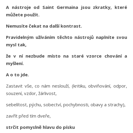
A nástroje od Saint Germaina jsou zkratky, které
můžete použít.
Nemusíte čekat na další kontrast.
Pravidelným užíváním těchto nástrojů naplníte svou
mysl tak,
že v ní nezbude místo na staré vzorce chování a
myšlení.
A o to jde.
Zastavit vše, co nám neslouží, (kritiku, obviňování, odpor,
souzení, vzdor, žárlivost,
sebelítost, pýchu, sobectví, pochybnosti, obavy a strachy),
zavřít před tím dveře,
strčit pomyslně hlavu do písku