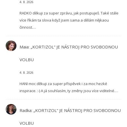
4. 8. 2026
RADKO děkuji za super zprávu, jak postupuješ. Také stále
více říkám ta slova když jsem sama a dělám nějkaou
činnost.…
Maia
:
„KORTIZOL“ JE NÁSTROJ PRO SVOBODNOU
VOLBU
4. 8. 2026
HANI moc děkuji za super příspěvek i za moc hezké
inspirace. :-) A já souhlasím, ty změny jsou více viditelné.…
Radka
:
„KORTIZOL“ JE NÁSTROJ PRO SVOBODNOU
VOLBU