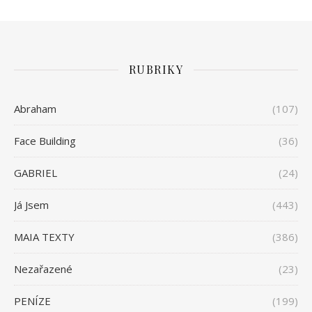
RUBRIKY
Abraham
(107)
Face Building
(36)
GABRIEL
(24)
Já Jsem
(443)
MAIA TEXTY
(386)
Nezařazené
(23)
PENÍZE
(199)