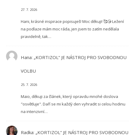
27. 7. 2026
Hani, krásné inspirace popisuješ! Moc děkuji! 🥰😘 Ležení
na podlaze mám moc ráda, jen jsem to zatím nedělala
pravidelně, tak…
Hana
:
„KORTIZOL“ JE NÁSTROJ PRO SVOBODNOU
VOLBU
25. 7. 2026
Maio, děkuji za článek, který opravdu mnohé doslova
"osvětluje". Daří se mi každý den vyhradit si celou hodinu
na intenzivní…
Radka
:
„KORTIZOL“ JE NÁSTROJ PRO SVOBODNOU