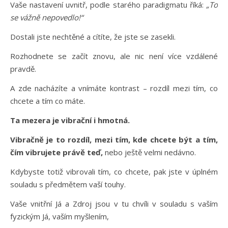
Vaše nastavení uvnitř, podle starého paradigmatu říká:
„To
se vážně nepovedlo!“
Dostali jste nechtěné a cítíte, že jste se zasekli.
Rozhodnete se začít znovu, ale nic není více vzdálené
pravdě.
A zde nacházíte a vnímáte kontrast – rozdíl mezi tím, co
chcete a tím co máte.
Ta mezera je vibrační i hmotná.
Vibračně je to rozdíl, mezi tím, kde chcete být a tím,
čím vibrujete právě teď,
nebo ještě velmi nedávno.
Kdybyste totiž vibrovali tím, co chcete, pak jste v úplném
souladu s předmětem vaší touhy.
Vaše vnitřní Já a Zdroj jsou v tu chvíli v souladu s vaším
fyzickým Já, vaším myšlením,