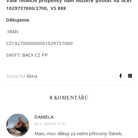
Vaše finanční příspěvky nám můžete posílat na účet
1029737000/2700, VS 888
Děkujeme.
IBAN
CZ1927000000001029737000
SWIFT: BACX CZ PP
Autor/ka
Maia
8 KOMENTÁŘŮ
DANIELA
26. 9. 2025 AT 11:57
Maio, moc děkuji za velmi přínosný článek,