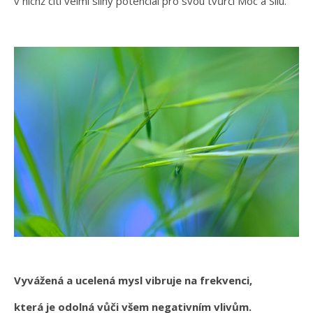
v nichž cítí velmi silný potenciál pro svou tvůrčí Moc a Sílu.
Vyvážená a ucelená mysl vibruje na frekvenci,
která je odolná vůči všem negativním vlivům.