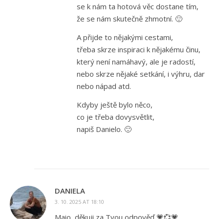
se k nám ta hotová věc dostane tím,
že se nám skutečně zhmotní. 🙂
A přijde to nějakými cestami,
třeba skrze inspiraci k nějakému činu,
který není namáhavý, ale je radostí,
nebo skrze nějaké setkání, i výhru, dar
nebo nápad atd.
Kdyby ještě bylo něco,
co je třeba dovysvětlit,
napiš Danielo. 🙂
DANIELA
3. 10. 2025 AT 18:10
Maio, děkuji za Tvou odpověď 💗💞💗