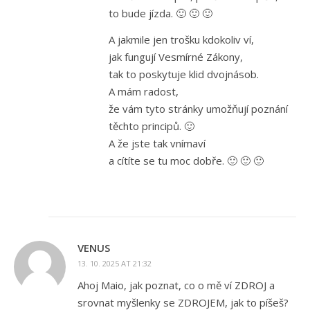
to bude jízda. 🙂 🙂 🙂
A jakmile jen trošku kdokoliv ví,
jak fungují Vesmírné Zákony,
tak to poskytuje klid dvojnásob.
A mám radost,
že vám tyto stránky umožňují poznání
těchto principů. 🙂
A že jste tak vnímaví
a cítíte se tu moc dobře. 🙂 🙂 🙂
VENUS
13. 10. 2025 AT 21:32
Ahoj Maio, jak poznat, co o mě ví ZDROJ a
srovnat myšlenky se ZDROJEM, jak to píšeš?