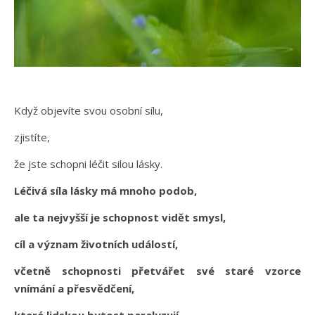
Když objevíte svou osobní sílu,
zjistíte,
že jste schopni léčit silou lásky.
Léčivá síla lásky má mnoho podob,
ale ta nejvyšší je schopnost vidět smysl,
cíl a význam životních událostí,
včetně schopnosti přetvářet své staré vzorce
vnímání a přesvědčení,
které lidskou bytost paralyzují.