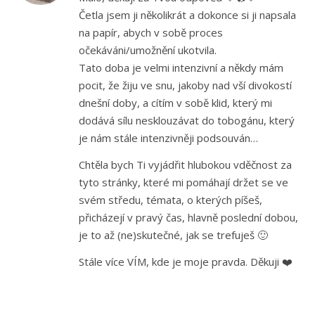
Četla jsem ji několikrát a dokonce si ji napsala
na papír, abych v sobě proces
očekáváni/umožnění ukotvila.
Tato doba je velmi intenzivní a někdy mám
pocit, že žiju ve snu, jakoby nad vší divokostí
dnešní doby, a cítím v sobě klid, který mi
dodává sílu nesklouzávat do tobogánu, který
je nám stále intenzivněji podsouván…
Chtěla bych Ti vyjádřit hlubokou vděčnost za
tyto stránky, které mi pomáhají držet se ve
svém středu, témata, o kterých píšeš,
přicházejí v pravý čas, hlavně poslední dobou,
je to až (ne)skutečné, jak se trefuješ 🙂
Stále více VÍM, kde je moje pravda. Děkuji ❤️