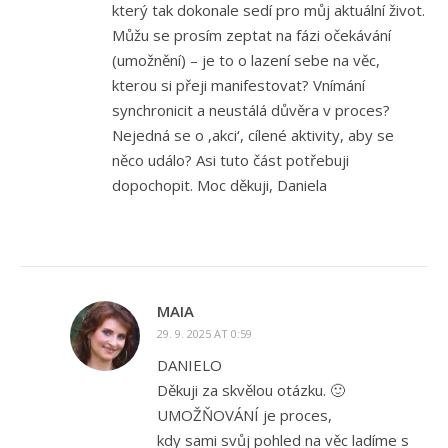
který tak dokonale sedí pro můj aktuální život.
Můžu se prosím zeptat na fázi očekávání
(umožnění) – je to o lazení sebe na věc,
kterou si přeji manifestovat? Vnímání
synchronicit a neustálá důvěra v proces?
Nejedná se o ‚akci‘, cílené aktivity, aby se
něco událo? Asi tuto část potřebuji
dopochopit. Moc děkuji, Daniela
MAIA
29. 9. 2025 AT 0:59
DANIELO
Děkuji za skvělou otázku. 🙂
UMOŽŇOVÁNÍ je proces,
kdy sami svůj pohled na věc ladíme s