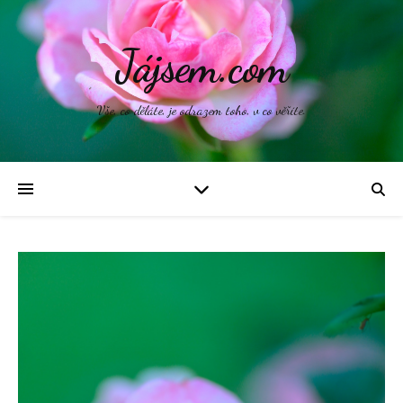
Jájsem.com
Vše, co děláte, je odrazem toho, v co věříte.