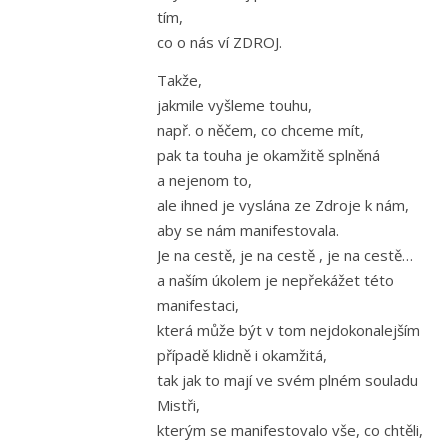
tím,
co o nás ví ZDROJ.
Takže,
jakmile vyšleme touhu,
např. o něčem, co chceme mít,
pak ta touha je okamžitě splněná
a nejenom to,
ale ihned je vyslána ze Zdroje k nám,
aby se nám manifestovala.
Je na cestě, je na cestě , je na cestě…
a naším úkolem je nepřekážet této
manifestaci,
která může být v tom nejdokonalejším
případě klidně i okamžitá,
tak jak to mají ve svém plném souladu
Mistři,
kterým se manifestovalo vše, co chtěli,