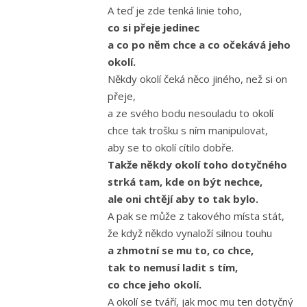
A teď je zde tenká linie toho,
co si přeje jedinec
a co po něm chce a co očekává jeho
okolí.
Někdy okolí čeká něco jiného, než si on
přeje,
a ze svého bodu nesouladu to okolí
chce tak trošku s ním manipulovat,
aby se to okolí cítilo dobře.
Takže někdy okolí toho dotyčného
strká tam, kde on být nechce,
ale oni chtějí aby to tak bylo.
A pak se může z takového místa stát,
že když někdo vynaloží silnou touhu
a zhmotní se mu to, co chce,
tak to nemusí ladit s tím,
co chce jeho okolí.
A okolí se tváří, jak moc mu ten dotyčný