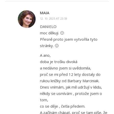
MAIA
12. 10. 2025 AT 23:59
DANIELO
moc děkuji. 🙂
Přesně proto jsem vytvořila tyto
stránky. 🙂
A ano,
doba je trošku divoká
a nedávno jsem si uvědomila,
proč se mi před 12 lety dostaly do
rukou knížky od Barbary Marciniak.
Dnes vnímám, jak mě udržují v klidu,
někdy se usmívám , protože jsem o
tom,
co se děje , četla předem.
A začínám chápat, proč se tam píše, že