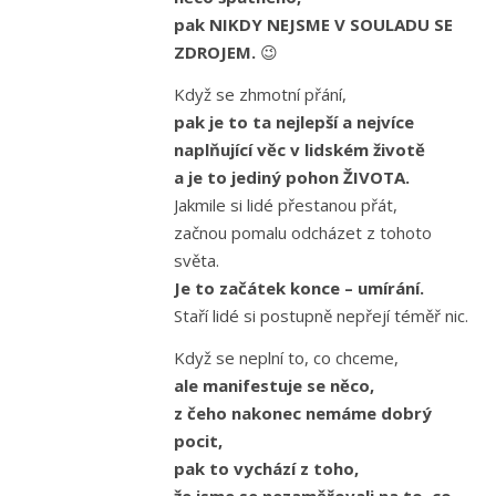
pak NIKDY NEJSME V SOULADU SE
ZDROJEM.
😉
Když se zhmotní přání,
pak je to ta nejlepší a nejvíce
naplňující věc v lidském životě
a je to jediný pohon ŽIVOTA.
Jakmile si lidé přestanou přát,
začnou pomalu odcházet z tohoto
světa.
Je to začátek konce – umírání.
Staří lidé si postupně nepřejí téměř nic.
Když se neplní to, co chceme,
ale manifestuje se něco,
z čeho nakonec nemáme dobrý
pocit,
pak to vychází z toho,
že jsme se nezaměřovali na to, co