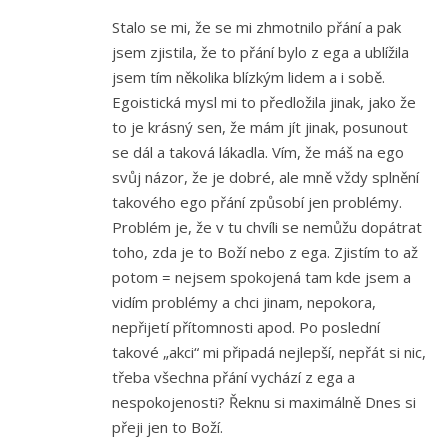
Stalo se mi, že se mi zhmotnilo přání a pak
jsem zjistila, že to přání bylo z ega a ublížila
jsem tím několika blízkým lidem a i sobě.
Egoistická mysl mi to předložila jinak, jako že
to je krásný sen, že mám jít jinak, posunout
se dál a taková lákadla. Vím, že máš na ego
svůj názor, že je dobré, ale mně vždy splnění
takového ego přání způsobí jen problémy.
Problém je, že v tu chvíli se nemůžu dopátrat
toho, zda je to Boží nebo z ega. Zjistím to až
potom = nejsem spokojená tam kde jsem a
vidím problémy a chci jinam, nepokora,
nepřijetí přítomnosti apod. Po poslední
takové „akci“ mi připadá nejlepší, nepřát si nic,
třeba všechna přání vychází z ega a
nespokojenosti? Řeknu si maximálně Dnes si
přeji jen to Boží.