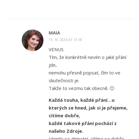
MAIA
15. 10. 2025 AT 13:18
VENUS
Tím, že konkrétně nevím o jaké přání
jde,
nemohu přesně popsat, čím to ve
skutečnosti je.
Takže to vezmu tak obecně. 🙂
Každá touha, každé přání…u
kterých se hned, jak si je přejeme,
cítíme dobře,
každé takové přání pochází z
našeho Zdroje.
Jakmile se zhmotní, cítíme se dobře