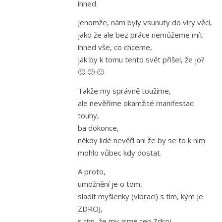
ihned.
Jenomže, nám byly vsunuty do víry věci,
jako že ale bez práce nemůžeme mít
ihned vše, co chceme,
jak by k tomu tento svět přišel, že jo?
🙂 🙂 🙂
Takže my správně toužíme,
ale nevěříme okamžité manifestaci
touhy,
ba dokonce,
někdy lidé nevěří ani že by se to k nim
mohlo vůbec kdy dostat.
A proto,
umožnění je o tom,
sladit myšlenky (vibraci) s tím, kým je
ZDROJ,
s tím, že my jsme ten Zdroj