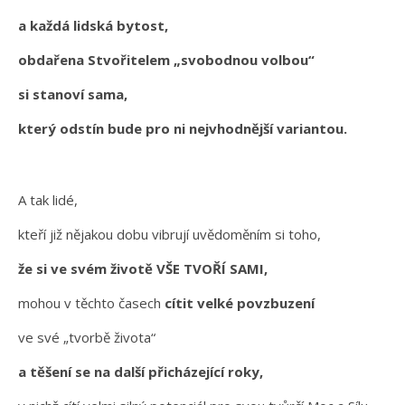
a každá lidská bytost,
obdařena Stvořitelem „svobodnou volbou“
si stanoví sama,
který odstín bude pro ni nejvhodnější variantou.
A tak lidé,
kteří již nějakou dobu vibrují uvědoměním si toho,
že si ve svém životě VŠE TVOŘÍ SAMI,
mohou v těchto časech
cítit velké povzbuzení
ve své „tvorbě života“
a těšení se na další přicházející roky,