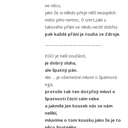
ne něco,
jako že si někdo přeje něčí neúspěch
nebo jeho nemoc, či smrt,(ale u
takového přání se nikdo necítí dobře)
pak každé přání je touha ze Zdroje.
————————————–
EGO je naší součástí,
je dobrý sluha,
ale špatný pán.
Ale … je ošemetné mluvit o špatnosti
ega,
protože tak ten dotyčný mluví o
špatnosti části sám sebe
a jakmile jen kousek nás se nám
nelíbí,
mluvíme o tom kousku jako že je to
něco špatného,