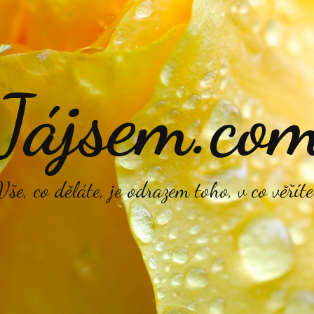
Jájsem.co
Vše, co děláte, je odrazem toho, v co věříte