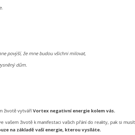
te.
mne povýší, že mne budou všichni milovat,
j vysněný dům.
m životě vytváří
Vortex negativní energie
kolem vás.
ve vašem životě k manifestaci vašich přání do reality, pak si musí
ouze na základě vaší energie, kterou vysíláte.