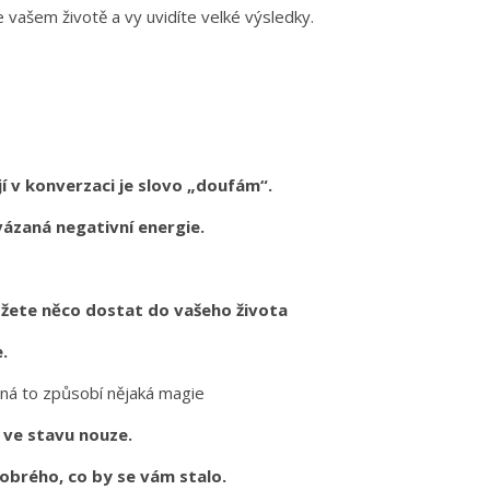
e vašem životě a vy uvidíte velké výsledky.
jí v konverzaci je slovo „doufám“.
ázaná negativní energie.
můžete něco dostat do vašeho života
e.
ná to způsobí nějaká magie
 ve stavu nouze.
 dobrého, co by se vám stalo.