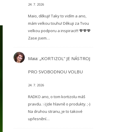
24. 7. 2026
Maio, děkuji! Taky to vidím a ano,
mám velkou touhu! Děkuji za Tvou
velkou podporu a inspiraci!!! 💖💖💖
Zase jsem…
Maia
:
„KORTIZOL“ JE NÁSTROJ
PRO SVOBODNOU VOLBU
24. 7. 2026
RADKO ano, o tom kortizolu máš
pravdu. :-) Jde hlavně o produkty. ;-)
Na druhou stranu, je to takové
upřesnění…