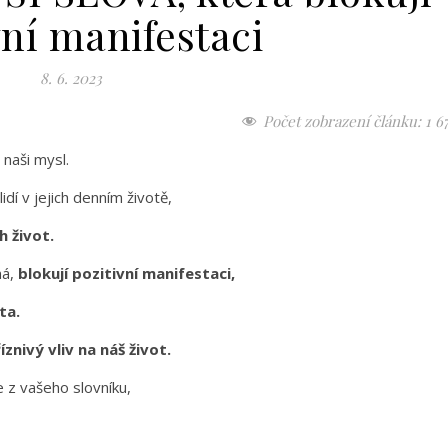
vní manifestaci
8. 6. 2023
Počet zobrazení článku:
1 6
 naši mysl.
idí v jejich denním životě,
ch život.
ná,
blokují pozitivní manifestaci,
ota.
íznivý vliv na náš život.
e z vašeho slovníku,