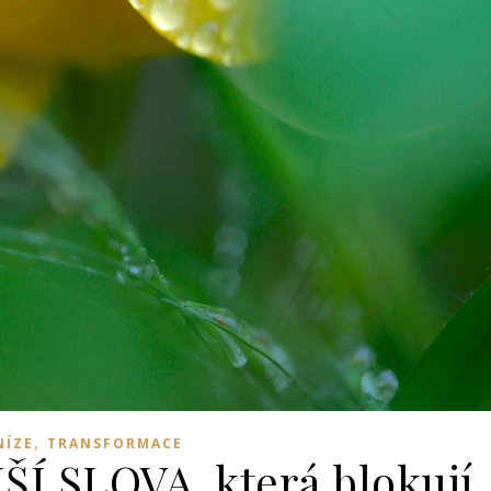
,
NÍZE
TRANSFORMACE
 SLOVA, která blokují