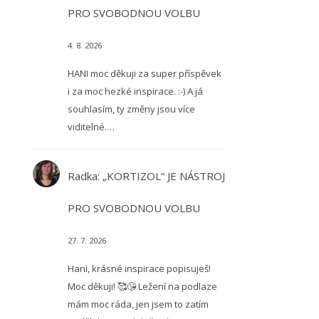
PRO SVOBODNOU VOLBU
4. 8. 2026
HANI moc děkuji za super příspěvek
i za moc hezké inspirace. :-) A já
souhlasím, ty změny jsou více
viditelné.…
Radka
:
„KORTIZOL“ JE NÁSTROJ
PRO SVOBODNOU VOLBU
27. 7. 2026
Hani, krásné inspirace popisuješ!
Moc děkuji! 🥰😘 Ležení na podlaze
mám moc ráda, jen jsem to zatím