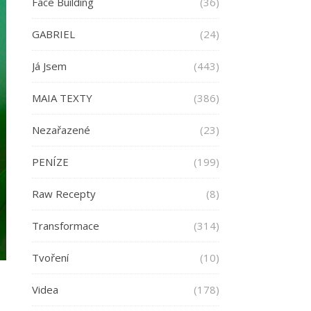
Face Building
(36)
GABRIEL
(24)
Já Jsem
(443)
MAIA TEXTY
(386)
Nezařazené
(23)
PENÍZE
(199)
Raw Recepty
(8)
Transformace
(314)
Tvoření
(10)
Videa
(178)