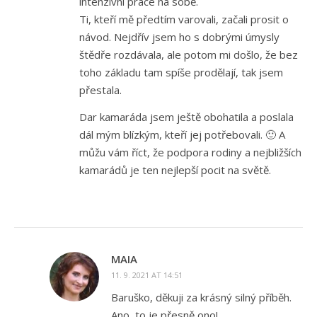
intenzivní práce na sobě.
Ti, kteří mě předtím varovali, začali prosit o
návod. Nejdřív jsem ho s dobrými úmysly
štědře rozdávala, ale potom mi došlo, že bez
toho základu tam spíše prodělají, tak jsem
přestala.
Dar kamaráda jsem ještě obohatila a poslala
dál mým blízkým, kteří jej potřebovali. 🙂 A
můžu vám říct, že podpora rodiny a nejbližších
kamarádů je ten nejlepší pocit na světě.
MAIA
11. 9. 2021 AT 14:51
Baruško, děkuji za krásný silný příběh.
Ano, to je přesně ono!