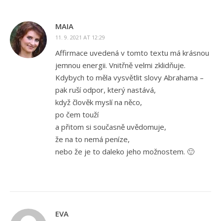
MAIA
11. 9. 2021 AT 12:29
Affirmace uvedená v tomto textu má krásnou
jemnou energii. Vnitřně velmi zklidňuje.
Kdybych to měla vysvětlit slovy Abrahama –
pak ruší odpor, který nastává,
když člověk myslí na něco,
po čem touží
a přitom si současně uvědomuje,
že na to nemá peníze,
nebo že je to daleko jeho možnostem. 🙂
EVA