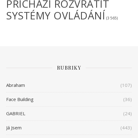
PŘICHÁZÍ ROZVRÁTIT
SYSTÉMY OVLÁDÁNÍ
(3 565)
RUBRIKY
Abraham
(107)
Face Building
(36)
GABRIEL
(24)
Já Jsem
(443)