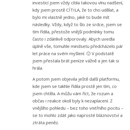
investicí jsem vždy cítila takovou vlnu nadšení,
kdy jsem prostě CÍTILA, že to chci udělat, a
bylo mi vlastně jedno, jaké to bude mít
následky. Vždy, když to šlo ze srdce, jsem se
tím řídila, přestože vnější podmínky tomu
často i zdánlivě odporovaly. Abych uvedla
úplně vše, tomuhle mindsetu předcházelo pár
let práce na svém myšlení. 🙂 V podstatě
jsem přestala brát peníze vážně a jen tak si
hrála.
A potom jsem objevila ještě další platformu,
kde jsem se takhle řídila prostě jen tím, co
jsem chtěla. A můžu vám říct, že rozum a
občas i reakce okolí byly k nezaplacení. Z
vnějšího pohledu – bez toho vnitřního pocitu –
se to mohlo zdát jako naprosté bláznovství a
ztráta peněz.