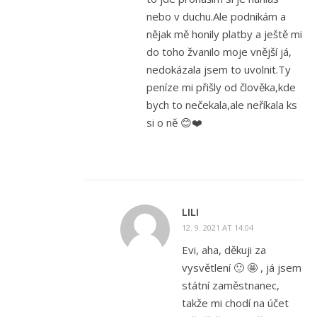
nebo v duchu.Ale podnikám a
nějak mě honily platby a ještě mi
do toho žvanilo moje vnější já,
nedokázala jsem to uvolnit.Ty
peníze mi přišly od člověka,kde
bych to nečekala,ale neříkala ks
si o ně 😊❤️
LILI
12. 9. 2021 AT 14:04
Evi, aha, děkuji za
vysvětlení 🙂 🤩 , já jsem
státní zaměstnanec,
takže mi chodí na účet