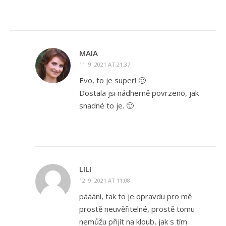
MAIA
11. 9. 2021 AT 21:37
Evo, to je super! 🙂
Dostala jsi nádherně povrzeno, jak
snadné to je. 🙂
LILI
12. 9. 2021 AT 11:08
páááni, tak to je opravdu pro mě
prostě neuvěřitelné, prostě tomu
nemůžu přijít na kloub, jak s tím