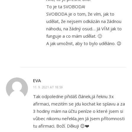
To je ta SVOBODA!
SVOBODA je o tom, že vím, jak to
udělat, že nejsem odkázán na žádnou
náhodu, na žádný osud… Já VÍM jak to
funguje a co mám udělat. 🙂
A jak umožnit, aby to bylo uděláno. 😉
EVA
11. 9. 2021 AT 18:59
Tak odpoledne přidáš článek,já řeknu 3x
afirmaci, mezitím se jdu kochat ke splavu a za
3 hodiny mám na účtu peníze o které jsem si
vůbec nikomu neřekla,jen Já Jsem přítomnosti
tu afirmaci. Boží. Děkuji 😊❤️