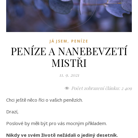
,
JÁ JSEM
PENÍZE
PENÍZE A NANEBEVZETÍ
MISTŘI
11. 9. 2021
Počet zobrazení článku:
2 409
Chci ještě něco říci o vašich penězích.
Drazí,
Poslové by měli být pro vás mocným příkladem.
Nikdy ve svém životě nežádali o jediný desetník.