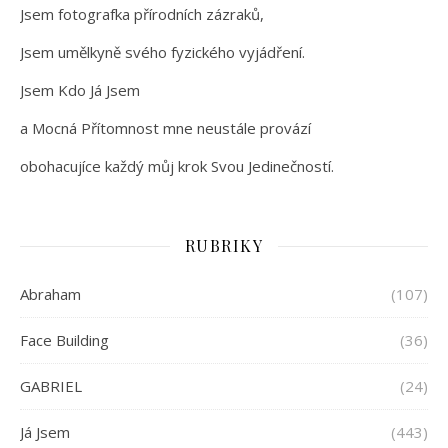
Jsem fotografka přírodních zázraků,
Jsem umělkyně svého fyzického vyjádření.
Jsem Kdo Já Jsem
a Mocná Přítomnost mne neustále provází
obohacujíce každý můj krok Svou Jedinečností.
RUBRIKY
Abraham
(107)
Face Building
(36)
GABRIEL
(24)
Já Jsem
(443)