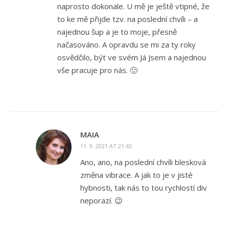
naprosto dokonale. U mě je ještě vtipné, že
to ke mě přijde tzv. na poslední chvíli – a
najednou šup a je to moje, přesně
načasováno. A opravdu se mi za ty roky
osvědčilo, být ve svém Já Jsem a najednou
vše pracuje pro nás. 🙂
MAIA
11. 9. 2021 AT 21:43
Ano, ano, na poslední chvíli blesková
změna vibrace. A jak to je v jisté
hybnosti, tak nás to tou rychlostí div
neporazí. 😉