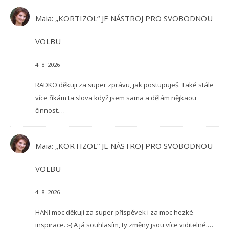
Maia
:
„KORTIZOL“ JE NÁSTROJ PRO SVOBODNOU
VOLBU
4. 8. 2026
RADKO děkuji za super zprávu, jak postupuješ. Také stále
více říkám ta slova když jsem sama a dělám nějkaou
činnost.…
Maia
:
„KORTIZOL“ JE NÁSTROJ PRO SVOBODNOU
VOLBU
4. 8. 2026
HANI moc děkuji za super příspěvek i za moc hezké
inspirace. :-) A já souhlasím, ty změny jsou více viditelné.…