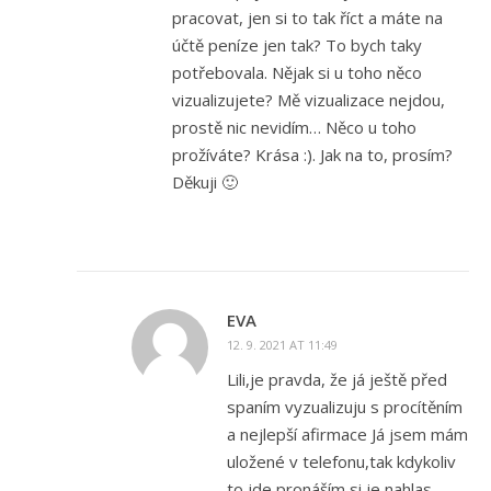
pracovat, jen si to tak říct a máte na
účtě peníze jen tak? To bych taky
potřebovala. Nějak si u toho něco
vizualizujete? Mě vizualizace nejdou,
prostě nic nevidím… Něco u toho
prožíváte? Krása :). Jak na to, prosím?
Děkuji 🙂
EVA
12. 9. 2021 AT 11:49
Lili,je pravda, že já ještě před
spaním vyzualizuju s procítěním
a nejlepší afirmace Já jsem mám
uložené v telefonu,tak kdykoliv
to jde pronáším si je nahlas