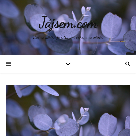
Jájsem.com
Vše, co děláte, je odrazem toho, v co věříte.