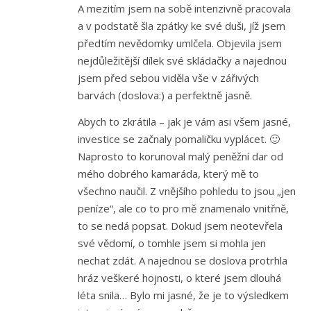
A mezitím jsem na sobě intenzivně pracovala
a v podstatě šla zpátky ke své duši, jíž jsem
předtím nevědomky umlčela. Objevila jsem
nejdůležitější dílek své skládačky a najednou
jsem před sebou viděla vše v zářivých
barvách (doslova:) a perfektně jasně.
Abych to zkrátila – jak je vám asi všem jasné,
investice se začnaly pomaličku vyplácet. 🙂
Naprosto to korunoval malý peněžní dar od
mého dobrého kamaráda, který mě to
všechno naučil. Z vnějšího pohledu to jsou „jen
peníze“, ale co to pro mě znamenalo vnitřně,
to se nedá popsat. Dokud jsem neotevřela
své vědomí, o tomhle jsem si mohla jen
nechat zdát. A najednou se doslova protrhla
hráz veškeré hojnosti, o které jsem dlouhá
léta snila… Bylo mi jasné, že je to výsledkem