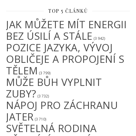
TOP 5 ČLÁNKŮ
JAK MŮŽETE MÍT ENERGII
BEZ ÚSILÍ A STÁLE
(3 942)
POZICE JAZYKA, VÝVOJ
OBLIČEJE A PROPOJENÍ S
TĚLEM
(3 799)
MŮŽE BŮH VYPLNIT
ZUBY?
(3 732)
NÁPOJ PRO ZÁCHRANU
JATER
(3 710)
SVĚTELNÁ RODINA