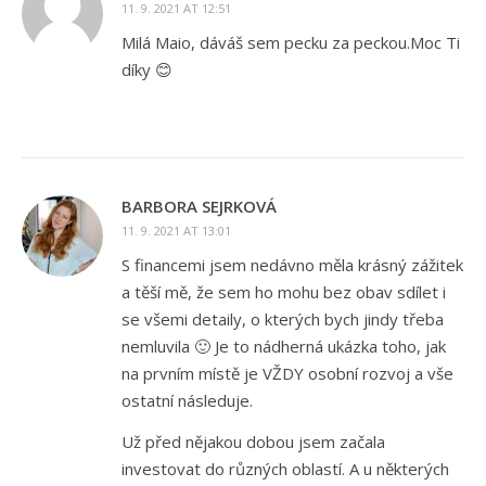
11. 9. 2021 AT 12:51
Milá Maio, dáváš sem pecku za peckou.Moc Ti
díky 😊
BARBORA SEJRKOVÁ
11. 9. 2021 AT 13:01
S financemi jsem nedávno měla krásný zážitek
a těší mě, že sem ho mohu bez obav sdílet i
se všemi detaily, o kterých bych jindy třeba
nemluvila 🙂 Je to nádherná ukázka toho, jak
na prvním místě je VŽDY osobní rozvoj a vše
ostatní následuje.
Už před nějakou dobou jsem začala
investovat do různých oblastí. A u některých