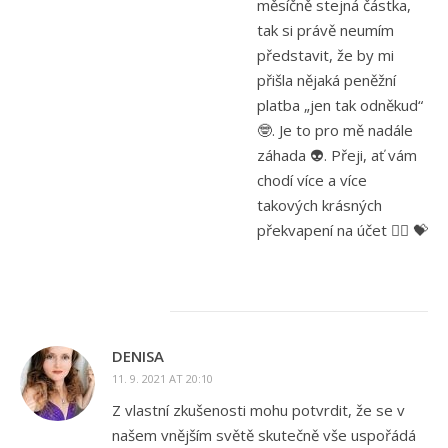
měsíčně stejná částka,
tak si právě neumím
představit, že by mi
přišla nějaká peněžní
platba „jen tak odněkud“
🤓. Je to pro mě nadále
záhada 👽. Přeji, ať vám
chodí více a více
takových krásných
překvapení na účet 🙋‍♀️ 💝
DENISA
11. 9. 2021 AT 20:10
Z vlastní zkušenosti mohu potvrdit, že se v
našem vnějším světě skutečně vše uspořádá