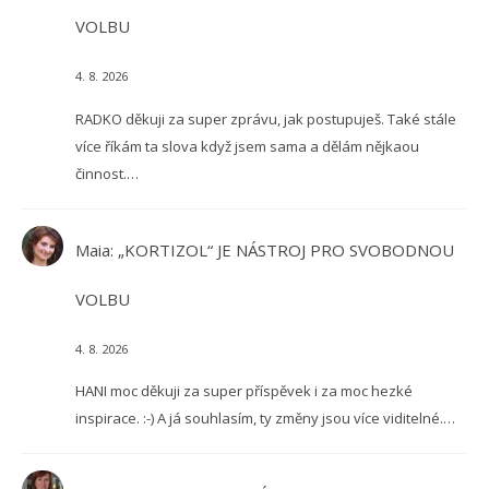
VOLBU
4. 8. 2026
RADKO děkuji za super zprávu, jak postupuješ. Také stále
více říkám ta slova když jsem sama a dělám nějkaou
činnost.…
Maia
:
„KORTIZOL“ JE NÁSTROJ PRO SVOBODNOU
VOLBU
4. 8. 2026
HANI moc děkuji za super příspěvek i za moc hezké
inspirace. :-) A já souhlasím, ty změny jsou více viditelné.…