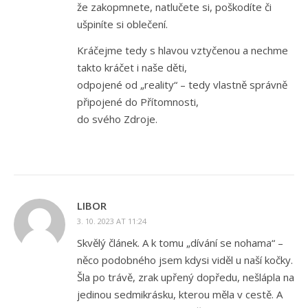
že zakopmnete, natlučete si, poškodíte či
ušpiníte si oblečení.
Kráčejme tedy s hlavou vztyčenou a nechme
takto kráčet i naše děti,
odpojené od „reality“ – tedy vlastně správně
připojené do Přítomnosti,
do svého Zdroje.
LIBOR
3. 10. 2023 AT 11:24
Skvělý článek. A k tomu „dívání se nohama“ –
něco podobného jsem kdysi viděl u naší kočky.
Šla po trávě, zrak upřený dopředu, nešlápla na
jedinou sedmikrásku, kterou měla v cestě. A