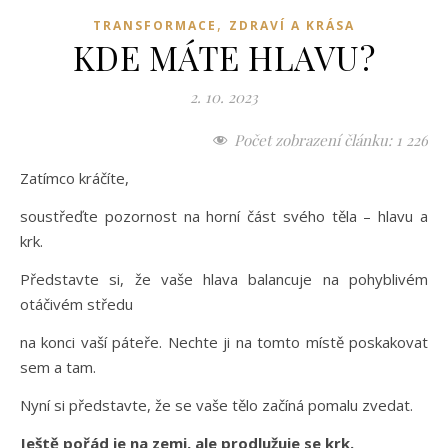
,
TRANSFORMACE
ZDRAVÍ A KRÁSA
KDE MÁTE HLAVU?
2. 10. 2023
Počet zobrazení článku:
1 226
Zatímco kráčíte,
soustřeďte pozornost na horní část svého těla – hlavu a
krk.
Představte si, že vaše hlava balancuje na pohyblivém
otáčivém středu
na konci vaší páteře. Nechte ji na tomto místě poskakovat
sem a tam.
Nyní si představte, že se vaše tělo začíná pomalu zvedat.
Ještě pořád je na zemi, ale prodlužuje se krk.