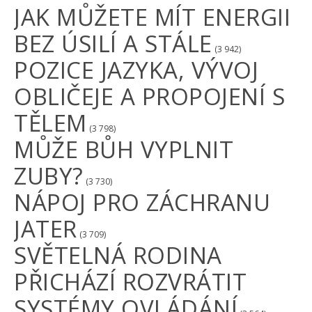
JAK MŮŽETE MÍT ENERGII
BEZ ÚSILÍ A STÁLE
(3 942)
POZICE JAZYKA, VÝVOJ
OBLIČEJE A PROPOJENÍ S
TĚLEM
(3 798)
MŮŽE BŮH VYPLNIT
ZUBY?
(3 730)
NÁPOJ PRO ZÁCHRANU
JATER
(3 709)
SVĚTELNÁ RODINA
PŘICHÁZÍ ROZVRÁTIT
SYSTÉMY OVLÁDÁNÍ