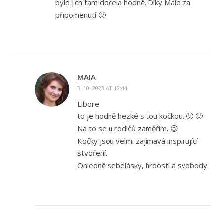
bylo jich tam docela hodně. Díky Maio za
připomenutí 🙂
MAIA
3. 10. 2023 AT 12:44
Libore
to je hodně hezké s tou kočkou. 🙂 🙂
Na to se u rodičů zaměřím. 😉
Kočky jsou velmi zajímavá inspirující
stvoření.
Ohledně sebelásky, hrdosti a svobody.