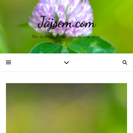
Jájsem.com
Vše, co děláte, je odrazem toho, v co věříte.