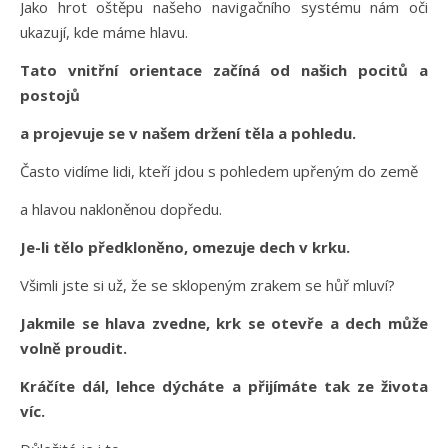
Jako hrot oštěpu našeho navigačního systému nám oči
ukazují, kde máme hlavu.
Tato vnitřní orientace začíná od našich pocitů a
postojů
a projevuje se v našem držení těla a pohledu.
Často vidíme lidi, kteří jdou s pohledem upřeným do země
a hlavou nakloněnou dopředu.
Je-li tělo předkloněno, omezuje dech v krku.
Všimli jste si už, že se sklopeným zrakem se hůř mluví?
Jakmile se hlava zvedne, krk se otevře a dech může
volně proudit.
Kráčíte dál, lehce dýcháte a přijímáte tak ze života
víc.