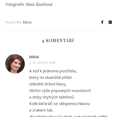
Fotografie: Maia Špačková
Autor/ka
Maia
4 KOMENTÁŘŮ
MAIA
2. 10. 2023 AT 16:00
A teď k jednomu postřehu,
který mi okamžitě přišel
ohledně držení hlavy,
těchto výše popsaných souvislostí
a doby chytrých telefonů.
Kolik lidí kráčí se sklopenou hlavou
a zrakem tak,
aby blokovalo svůj dech, své správné vidění