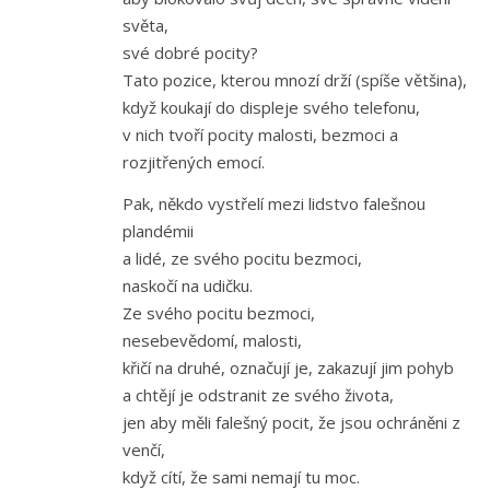
světa,
své dobré pocity?
Tato pozice, kterou mnozí drží (spíše většina),
když koukají do displeje svého telefonu,
v nich tvoří pocity malosti, bezmoci a
rozjitřených emocí.
Pak, někdo vystřelí mezi lidstvo falešnou
plandémii
a lidé, ze svého pocitu bezmoci,
naskočí na udičku.
Ze svého pocitu bezmoci,
nesebevědomí, malosti,
křičí na druhé, označují je, zakazují jim pohyb
a chtějí je odstranit ze svého života,
jen aby měli falešný pocit, že jsou ochráněni z
venčí,
když cítí, že sami nemají tu moc.