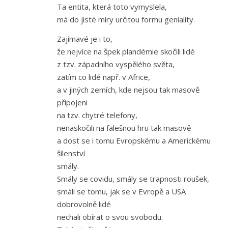
Ta entita, která toto vymyslela,
má do jisté míry určitou formu geniality.
Zajímavé je i to,
že nejvíce na špek plandémie skočili lidé
z tzv. západního vyspělého světa,
zatím co lidé např. v Africe,
a v jiných zemích, kde nejsou tak masově
připojeni
na tzv. chytré telefony,
nenaskočili na falešnou hru tak masově
a dost se i tomu Evropskému a Americkému
šílenství
smály.
Smály se covidu, smály se trapnosti roušek,
smáli se tomu, jak se v Evropě a USA
dobrovolně lidé
nechali obírat o svou svobodu.