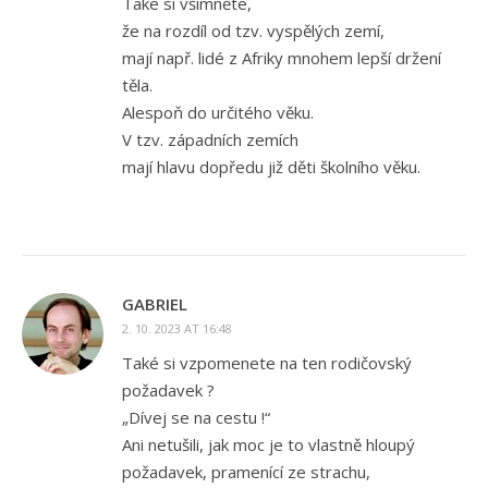
Také si všimněte,
že na rozdíl od tzv. vyspělých zemí,
mají např. lidé z Afriky mnohem lepší držení
těla.
Alespoň do určitého věku.
V tzv. západních zemích
mají hlavu dopředu již děti školního věku.
GABRIEL
2. 10. 2023 AT 16:48
Také si vzpomenete na ten rodičovský
požadavek ?
„Dívej se na cestu !“
Ani netušili, jak moc je to vlastně hloupý
požadavek, pramenící ze strachu,