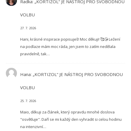
Radka
:
„KORTIZOL“ JE NÁSTROJ PRO SVOBODNOU
VOLBU
27. 7. 2026
Hani, krásné inspirace popisuješ! Moc děkuji! 🥰😘 Ležení
na podlaze mám moc ráda, jen jsem to zatím nedělala
pravidelně, tak…
Hana
:
„KORTIZOL“ JE NÁSTROJ PRO SVOBODNOU
VOLBU
25. 7. 2026
Maio, děkuji za článek, který opravdu mnohé doslova
"osvětluje". Daří se mi každý den vyhradit si celou hodinu
na intenzivní…