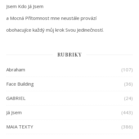
Jsem Kdo Já Jsem
a Mocná Přítomnost mne neustále provází
obohacujíce každý můj krok Svou Jedinečností.
RUBRIKY
Abraham
(107)
Face Building
(36)
GABRIEL
(24)
Já Jsem
(443)
MAIA TEXTY
(386)