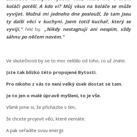
koláči potěší. A kdo ví? Můj vkus na koláče se může
vyvíjet. Možná mi jednoho dne poslouží, že tam jsou
ty další věci v kuchyni. Jsem totiž kuchař, který se
vyvíjí,“
řekl by.
„Nikdy nestagnuji ani nespím, vždy
sáhnu po něčem novém.“
Ve skutečnosti by se to moc nelišilo od toho, co už znáte.
Jste tak blízko této propojené Bytosti.
Pro nikoho z vás to není velký úsek dostat se tam.
Je to jen o malé úpravě myšlení, to je vše.
Všimli jsme si, že přicházíte s tím,
že chcete projevit věci, které nemáte.
A pak seřadíte svou energii