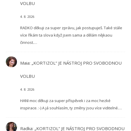
VOLBU
4. 8. 2026
RADKO děkuji za super zprávu, jak postupuješ. Také stále
více říkám ta slova když jsem sama a dělám nějkaou
činnost.…
Maia
:
„KORTIZOL“ JE NÁSTROJ PRO SVOBODNOU
VOLBU
4. 8. 2026
HANI moc děkuji za super příspěvek i za moc hezké
inspirace. :-) A já souhlasím, ty změny jsou více viditelné.…
Radka
:
„KORTIZOL“ JE NÁSTROJ PRO SVOBODNOU