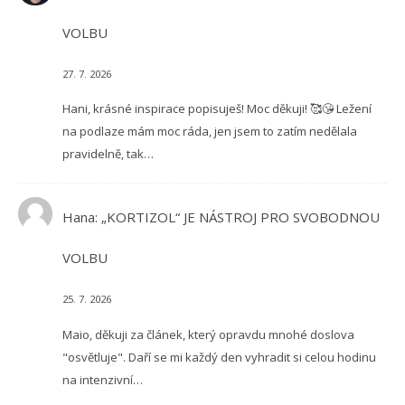
VOLBU
27. 7. 2026
Hani, krásné inspirace popisuješ! Moc děkuji! 🥰😘 Ležení
na podlaze mám moc ráda, jen jsem to zatím nedělala
pravidelně, tak…
Hana
:
„KORTIZOL“ JE NÁSTROJ PRO SVOBODNOU
VOLBU
25. 7. 2026
Maio, děkuji za článek, který opravdu mnohé doslova
"osvětluje". Daří se mi každý den vyhradit si celou hodinu
na intenzivní…