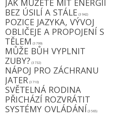
JAK MŮŽETE MÍT ENERGII
BEZ ÚSILÍ A STÁLE
(3 942)
POZICE JAZYKA, VÝVOJ
OBLIČEJE A PROPOJENÍ S
TĚLEM
(3 799)
MŮŽE BŮH VYPLNIT
ZUBY?
(3 732)
NÁPOJ PRO ZÁCHRANU
JATER
(3 710)
SVĚTELNÁ RODINA
PŘICHÁZÍ ROZVRÁTIT
SYSTÉMY OVLÁDÁNÍ
(3 565)