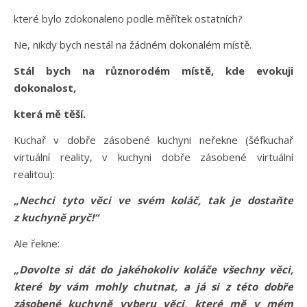
které bylo zdokonaleno podle měřítek ostatních?
Ne, nikdy bych nestál na žádném dokonalém místě.
Stál bych na různorodém místě, kde evokuji
dokonalost,
která mě těší.
Kuchař v dobře zásobené kuchyni neřekne (šéfkuchař
virtuální reality, v kuchyni dobře zásobené virtuální
realitou):
„Nechci tyto věci ve svém koláč, tak je dostaňte
z kuchyně pryč!“
Ale řekne:
„Dovolte si dát do jakéhokoliv koláče všechny věci,
které by vám mohly chutnat, a já si z této dobře
zásobené kuchyně vyberu věci, které mě v mém