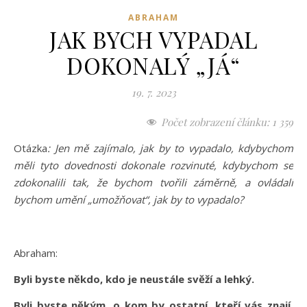
ABRAHAM
JAK BYCH VYPADAL
DOKONALÝ „JÁ“
19. 7. 2023
Počet zobrazení článku:
1 359
Otázka
: Jen mě zajímalo, jak by to vypadalo, kdybychom
měli tyto dovednosti dokonale rozvinuté, kdybychom se
zdokonalili tak, že bychom tvořili záměrně, a ovládali
bychom umění „umožňovat“, jak by to vypadalo?
Abraham:
Byli byste někdo, kdo je neustále svěží a lehký.
Byli byste někým, o kom by ostatní, kteří vás znají,