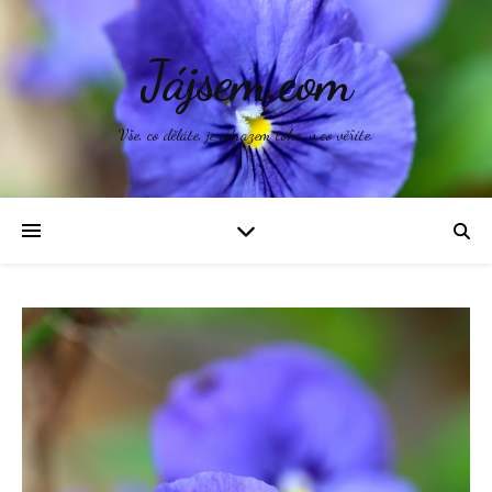
Jájsem.com
Vše, co děláte, je odrazem toho, v co věříte.