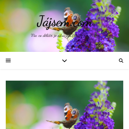
Jájsem.com
Vše, co děláte, je odrazem toho, v co věříte.