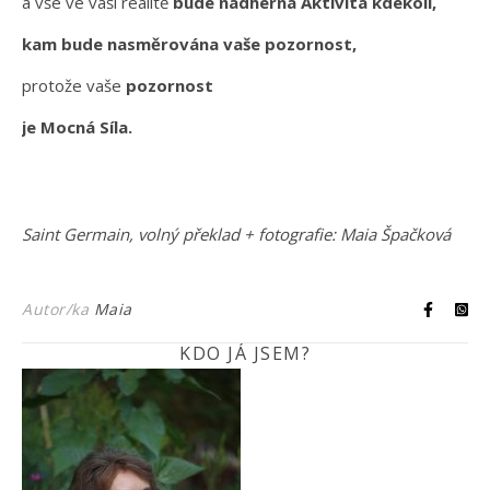
a vše ve vaší realitě
bude nádherná Aktivita kdekoli,
kam bude nasměrována vaše pozornost,
protože vaše
pozornost
je Mocná Síla.
Saint Germain, volný překlad + fotografie: Maia Špačková
Autor/ka
Maia
KDO JÁ JSEM?