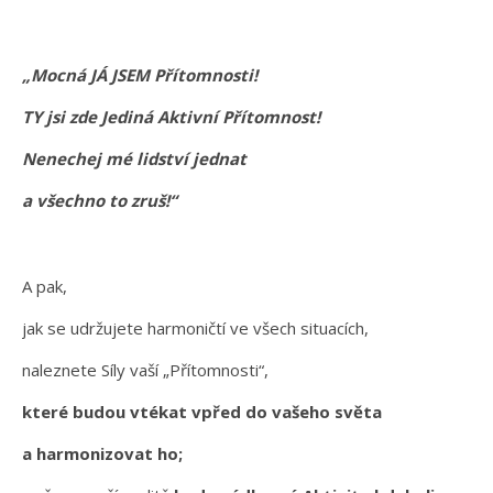
„Mocná JÁ JSEM Přítomnosti!
TY jsi zde Jediná Aktivní Přítomnost!
Nenechej mé lidství jednat
a všechno to zruš!“
A pak,
jak se udržujete harmoničtí ve všech situacích,
naleznete Síly vaší „Přítomnosti“,
které budou vtékat vpřed do vašeho světa
a harmonizovat ho;