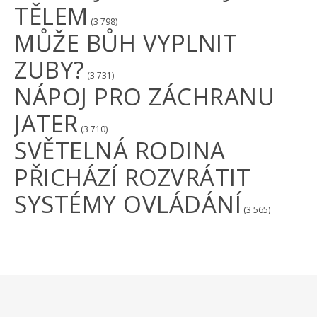
TĚLEM
(3 798)
MŮŽE BŮH VYPLNIT
ZUBY?
(3 731)
NÁPOJ PRO ZÁCHRANU
JATER
(3 710)
SVĚTELNÁ RODINA
PŘICHÁZÍ ROZVRÁTIT
SYSTÉMY OVLÁDÁNÍ
(3 565)