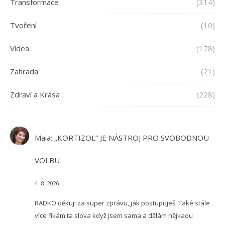
Transformace
(314)
Tvoření
(10)
Videa
(178)
Zahrada
(21)
Zdraví a Krása
(228)
Maia
:
„KORTIZOL“ JE NÁSTROJ PRO SVOBODNOU
VOLBU
4. 8. 2026
RADKO děkuji za super zprávu, jak postupuješ. Také stále
více říkám ta slova když jsem sama a dělám nějkaou