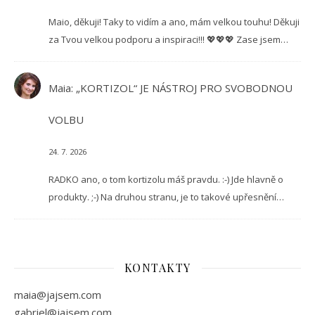
Maio, děkuji! Taky to vidím a ano, mám velkou touhu! Děkuji
za Tvou velkou podporu a inspiraci!!! 💖💖💖 Zase jsem…
Maia
:
„KORTIZOL“ JE NÁSTROJ PRO SVOBODNOU
VOLBU
24. 7. 2026
RADKO ano, o tom kortizolu máš pravdu. :-) Jde hlavně o
produkty. ;-) Na druhou stranu, je to takové upřesnění…
KONTAKTY
maia@jajsem.com
gabriel@jajsem.com