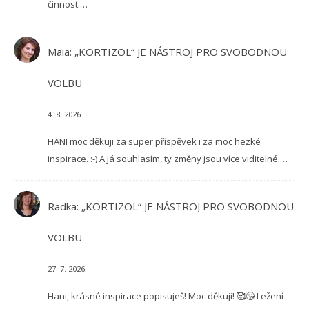
činnost.…
Maia
:
„KORTIZOL“ JE NÁSTROJ PRO SVOBODNOU
VOLBU
4. 8. 2026
HANI moc děkuji za super příspěvek i za moc hezké
inspirace. :-) A já souhlasím, ty změny jsou více viditelné.…
Radka
:
„KORTIZOL“ JE NÁSTROJ PRO SVOBODNOU
VOLBU
27. 7. 2026
Hani, krásné inspirace popisuješ! Moc děkuji! 🥰😘 Ležení