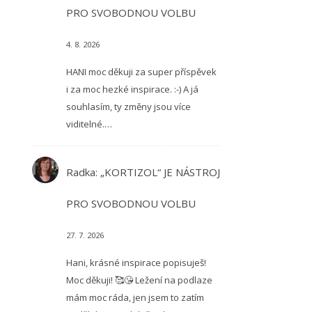
PRO SVOBODNOU VOLBU
4. 8. 2026
HANI moc děkuji za super příspěvek
i za moc hezké inspirace. :-) A já
souhlasím, ty změny jsou více
viditelné.…
Radka
:
„KORTIZOL“ JE NÁSTROJ
PRO SVOBODNOU VOLBU
27. 7. 2026
Hani, krásné inspirace popisuješ!
Moc děkuji! 🥰😘 Ležení na podlaze
mám moc ráda, jen jsem to zatím