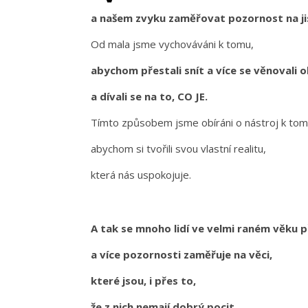
a našem zvyku zaměřovat pozornost na jis
Od mala jsme vychováváni k tomu,
abychom přestali snít a více se věnovali
a dívali se na to, CO JE.
Tímto způsobem jsme obíráni o nástroj k to
abychom si tvořili svou vlastní realitu,
která nás uspokojuje.
A tak se mnoho lidí ve velmi raném věku 
a více pozornosti zaměřuje na věci,
které jsou, i přes to,
že z nich nemají dobrý pocit.