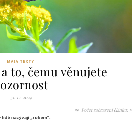
MAIA TEXTY
 a to, čemu věnujete
ozornost
31. 12. 2024
Počet zobrazení článku:
7
 lidé nazývají „rokem“.