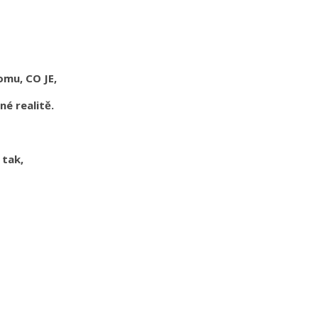
tomu, CO JE,
čné realitě.
 tak,