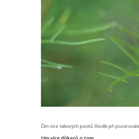
Čím více takových pocitů člověk při pozorování
tím více důkazů o tom,