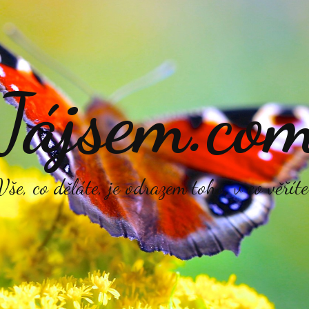
Jájsem.co
Vše, co děláte, je odrazem toho, v co věříte