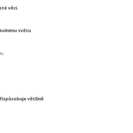
té věci.
 okolnímu světu
mu,
přizpůsobuje většině