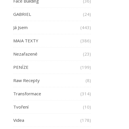
Face Building
(36)
GABRIEL
(24)
Já Jsem
(443)
MAIA TEXTY
(386)
Nezařazené
(23)
PENÍZE
(199)
Raw Recepty
(8)
Transformace
(314)
Tvoření
(10)
Videa
(178)