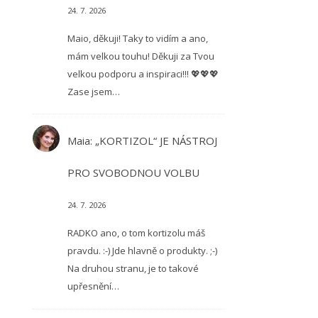
24. 7. 2026
Maio, děkuji! Taky to vidím a ano,
mám velkou touhu! Děkuji za Tvou
velkou podporu a inspiraci!!! 💖💖💖
Zase jsem…
Maia
:
„KORTIZOL“ JE NÁSTROJ
PRO SVOBODNOU VOLBU
24. 7. 2026
RADKO ano, o tom kortizolu máš
pravdu. :-) Jde hlavně o produkty. ;-)
Na druhou stranu, je to takové
upřesnění…