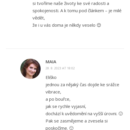
si tvoříme naše životy ke své radosti a
spokojenosti. A k tomu pod článkem – je milé
vědět,
že i u vás doma je někdy veselo 😊
MAIA
28. 8. 2023 AT 18:02
Eliško
jednou za nějaký čas dojde ke srážce
vibrace,
a po bouřce,
jak se rychle vyjasní,
dochází k uvědomění na vyšší úrovni. 🙂
Pak se zasmějeme a zvesela si
poskočíme. 🙂