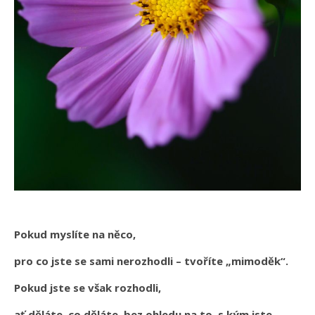
Pokud myslíte na něco,
pro co jste se sami nerozhodli – tvoříte „mimoděk“.
Pokud jste se však rozhodli,
ať děláte, co děláte, bez ohledu na to, s kým jste,