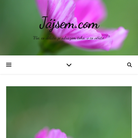
Jájsem.com
Vše, co děláte, je odrazem toho, v co věříte.