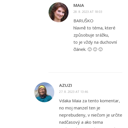
MAIA
28. 8. 2023 AT 18:03
BARUŠKO
hlavně to téma, které
způsobuje srážku,
to je vždy na duchovní
článek. 🙂 🙂 🙂
AZUZI
27. 8. 2023 AT 13:46
Vdaka Maia za tento komentar,
no moj manzel ten je
neprebudeny, v niečom je určite
nadčasový a ako tema