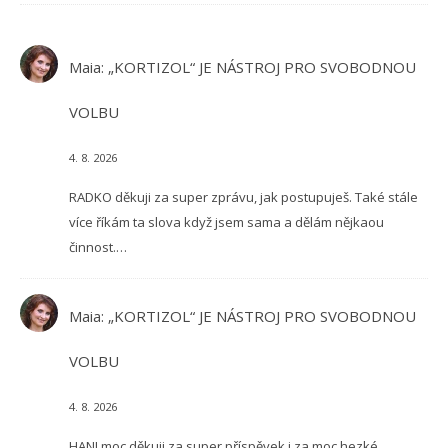
Maia
:
„KORTIZOL“ JE NÁSTROJ PRO SVOBODNOU
VOLBU
4. 8. 2026
RADKO děkuji za super zprávu, jak postupuješ. Také stále
více říkám ta slova když jsem sama a dělám nějkaou
činnost.…
Maia
:
„KORTIZOL“ JE NÁSTROJ PRO SVOBODNOU
VOLBU
4. 8. 2026
HANI moc děkuji za super příspěvek i za moc hezké