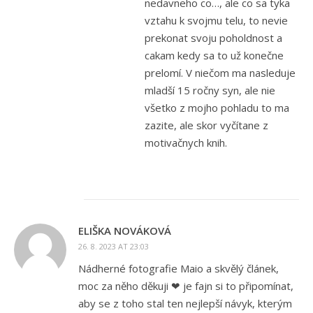
nedavneho co…, ale co sa tyka
vztahu k svojmu telu, to nevie
prekonat svoju poholdnost a
cakam kedy sa to už konečne
prelomí. V niečom ma nasleduje
mladší 15 ročny syn, ale nie
všetko z mojho pohladu to ma
zazite, ale skor vyčítane z
motivačnych knih.
ELIŠKA NOVÁKOVÁ
26. 8. 2023 AT 23:03
Nádherné fotografie Maio a skvělý článek,
moc za něho děkuji ❤ je fajn si to připomínat,
aby se z toho stal ten nejlepší návyk, kterým