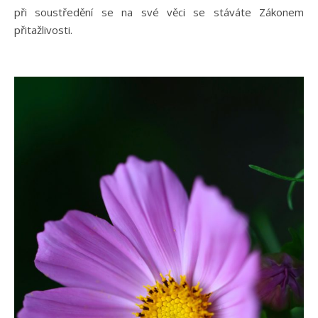
při soustředění se na své věci se stáváte Zákonem
přitažlivosti.