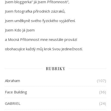
Jsem bloggerka“ Já Jsem Přítomnosti“,
Jsem fotografka přírodních zázraků,
Jsem umělkyně svého fyzického vyjádření.
Jsem Kdo Já Jsem
a Mocná Přítomnost mne neustále provází
obohacujíce každý můj krok Svou Jedinečností.
RUBRIKY
Abraham
(107)
Face Building
(36)
GABRIEL
(24)