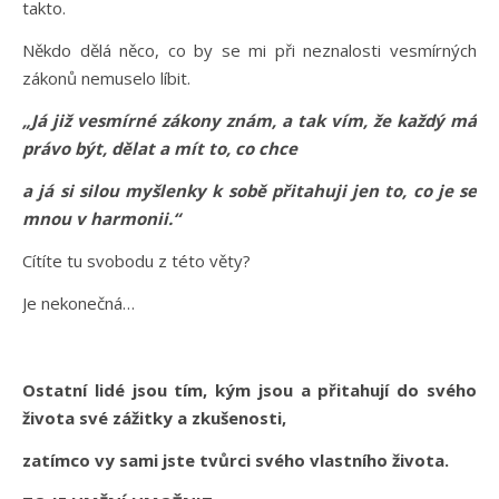
takto.
Někdo dělá něco, co by se mi při neznalosti vesmírných
zákonů nemuselo líbit.
„Já již vesmírné zákony znám, a tak vím, že každý má
právo být, dělat a mít to, co chce
a já si silou myšlenky k sobě přitahuji jen to, co je se
mnou v harmonii.“
Cítíte tu svobodu z této věty?
Je nekonečná…
Ostatní lidé jsou tím, kým jsou a přitahují do svého
života své zážitky a zkušenosti,
zatímco vy sami jste tvůrci svého vlastního života.