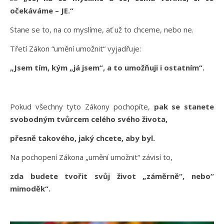
očekáváme – JE.“
Stane se to, na co myslíme, ať už to chceme, nebo ne.
Třetí Zákon “umění umožnit“ vyjadřuje:
„Jsem tím, kým „já jsem“, a to umožňuji i ostatním“.
Pokud všechny tyto Zákony pochopíte,
pak se stanete
svobodným tvůrcem celého svého života,
přesně takového, jaký chcete, aby byl.
Na pochopení Zákona „umění umožnit“ závisí to,
zda budete tvořit svůj život „záměrně“, nebo“
mimoděk“.