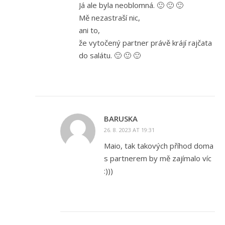
Já ale byla neoblomná. 🙂 🙂 🙂
Mě nezastraší nic,
ani to,
že vytočený partner právě krájí rajčata
do salátu. 🙂 🙂 🙂
BARUSKA
26. 8. 2023 AT 19:31
Maio, tak takových příhod doma
s partnerem by mě zajímalo víc
:)))