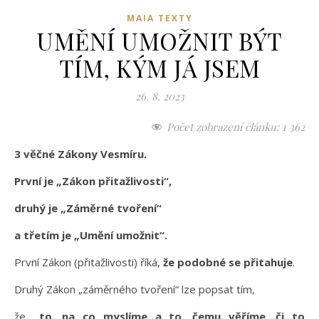
MAIA TEXTY
UMĚNÍ UMOŽNIT BÝT
TÍM, KÝM JÁ JSEM
26. 8. 2023
Počet zobrazení článku:
1 362
3 věčné Zákony Vesmíru.
První je „Zákon přitažlivosti“,
druhý je „Záměrné tvoření“
a třetím je „Umění umožnit“.
První Zákon (přitažlivosti) říká,
že podobné se přitahuje
.
Druhý Zákon „záměrného tvoření“ lze popsat tím,
že
„to, na co myslíme a to, čemu věříme, či to