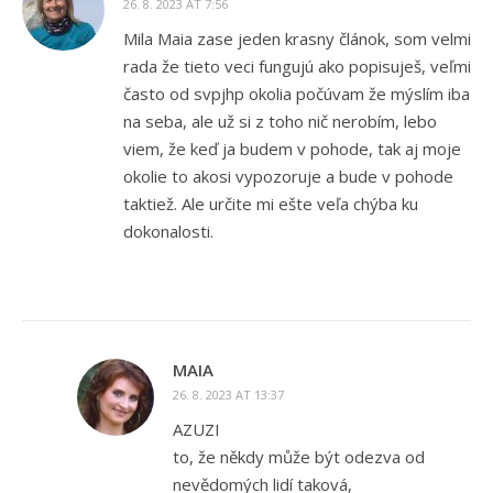
26. 8. 2023 AT 7:56
Mila Maia zase jeden krasny článok, som velmi
rada že tieto veci fungujú ako popisuješ, veľmi
často od svpjhp okolia počúvam že mýslím iba
na seba, ale už si z toho nič nerobím, lebo
viem, že keď ja budem v pohode, tak aj moje
okolie to akosi vypozoruje a bude v pohode
taktiež. Ale určite mi ešte veľa chýba ku
dokonalosti.
MAIA
26. 8. 2023 AT 13:37
AZUZI
to, že někdy může být odezva od
nevědomých lidí taková,