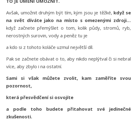
TO JE UMĚNÍ UMOŽNIT.
Avšak, umožnit druhým být tím, kým jsou je těžké,
když se
na svět díváte jako na místo s omezenými zdroji…
když začnete přemýšlet o tom, kolik půdy, stromů, ryb,
nerostných surovin, vody a peněz tu je
a kdo si z tohoto koláče uzmul největší díl.
Pak se začnete obávat o to, aby nikdo neplýtval či si nebral
více, aby zbylo i na ostatní.
Sami si však můžete zvolit, kam zaměříte svou
pozornost,
která přesvědčení si osvojíte
a podle toho budete přitahovat své jedinečné
zkušenosti.