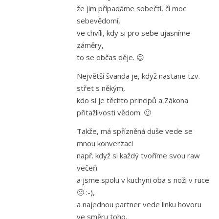
že jim připadáme sobečtí, či moc
sebevědomí,
ve chvíli, kdy si pro sebe ujasníme
záměry,
to se občas děje. 😉
Největší švanda je, když nastane tzv.
střet s někým,
kdo si je těchto principů a Zákona
přitažlivosti vědom. 🙂
Takže, má spřízněná duše vede se
mnou konverzaci
např. když si každý tvoříme svou raw
večeři
a jsme spolu v kuchyni oba s noži v ruce
🙂 :-),
a najednou partner vede linku hovoru
ve směru toho,