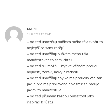
MARIE
31. 8. 2023 AT 13:45
– od teď umozňuji buňkám mého těla tvořit to
nejlepší co sami chtějií
– od teď umožňuji buňkám mého těla
manifestovat co sami chtějí
– od teď si umožňuji být ve věčném proudu
hojnosti, zdraví, lásky a radosti
– od teď umožňuji aby ke mě proudilo vše tak
jak je pro mě připravené a vesmír se raduje
jak mi to manifestuje
– od teď přijímám každou příležitost jako
inspiraci k růstu