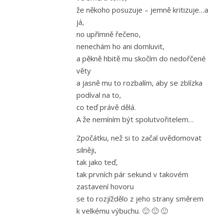
že někoho posuzuje – jemně kritizuje…a
já,
no upřímně řečeno,
nenechám ho ani domluvit,
a pěkně hbitě mu skočím do nedořčené
věty
a jasně mu to rozbalím, aby se zblízka
podíval na to,
co teď právě dělá.
A že nemíním být spolutvořitelem…
Zpočátku, než si to začal uvědomovat
silněji,
tak jako teď,
tak prvních pár sekund v takovém
zastavení hovoru
se to rozjíždělo z jeho strany směrem
k velkému výbuchu. 🙂 🙂 🙂