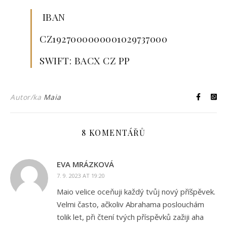
IBAN
CZ1927000000001029737000
SWIFT: BACX CZ PP
Autor/ka
Maia
8 KOMENTÁŘŮ
EVA MRÁZKOVÁ
7. 9. 2023 AT 19:20
Maio velice oceňuji každý tvůj nový příšpěvek.
Velmi často, ačkoliv Abrahama poslouchám
tolik let, při čtení tvých příspěvků zažiji aha