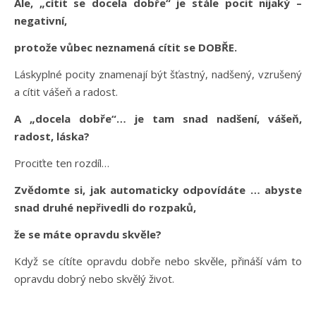
Ale, „cítit se docela dobře“ je stále pocit nijaký –
negativní,
protože vůbec neznamená cítit se DOBŘE.
Láskyplné pocity znamenají být šťastný, nadšený, vzrušený
a cítit vášeň a radost.
A „docela dobře“… je tam snad nadšení, vášeň,
radost, láska?
Prociťte ten rozdíl…
Zvědomte si, jak automaticky odpovídáte … abyste
snad druhé nepřivedli do rozpaků,
že se máte opravdu skvěle?
Když se cítíte opravdu dobře nebo skvěle, přináší vám to
opravdu dobrý nebo skvělý život.