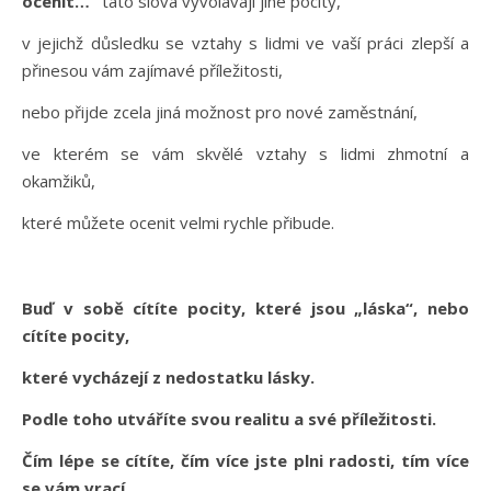
ocenit…“
tato slova vyvolávají jiné pocity,
v jejichž důsledku se vztahy s lidmi ve vaší práci zlepší a
přinesou vám zajímavé příležitosti,
nebo přijde zcela jiná možnost pro nové zaměstnání,
ve kterém se vám skvělé vztahy s lidmi zhmotní a
okamžiků,
které můžete ocenit velmi rychle přibude.
Buď v sobě cítíte pocity, které jsou „láska“, nebo
cítíte pocity,
které vycházejí z nedostatku lásky.
Podle toho utváříte svou realitu a své příležitosti.
Čím lépe se cítíte, čím více jste plni radosti, tím více
se vám vrací.