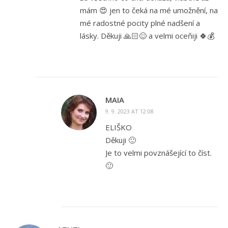
mám 😍 jen to čeká na mé umožnění, na
mé radostné pocity plné nadšení a
lásky. Děkuji 🙏🏻😊 a velmi oceňiji 🍀💰
MAIA
9. 9. 2023 AT 12:08
ELIŠKO
Děkuji 🙂
Je to velmi povznášející to číst.
🙂