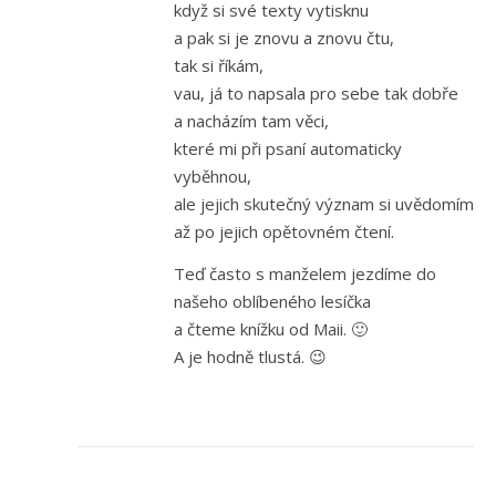
když si své texty vytisknu
a pak si je znovu a znovu čtu,
tak si říkám,
vau, já to napsala pro sebe tak dobře
a nacházím tam věci,
které mi při psaní automaticky
vyběhnou,
ale jejich skutečný význam si uvědomím
až po jejich opětovném čtení.
Teď často s manželem jezdíme do
našeho oblíbeného lesíčka
a čteme knížku od Maii. 🙂
A je hodně tlustá. 😉