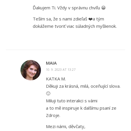
Ďakujem Ti. Vždy v správnu chvíľu 😀
Teším sa, že s nami zdieľaš ❤️a tým
dokážeme tvoriť viac súladných myšlienok.
MAIA
10. 9. 2023 AT 13:27
KATKA M.
Děkuji za krásná, milá, oceňující slova.
🙂
Miluji tuto interakci s vámi
a to mě inspiruje k dalšímu psaní ze
Zdroje.
Mezi námi, děvčaty,