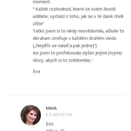
moment.
“ Každé rozhodnutí, které ve svém životě
uděláte, vychází z toho, jak se v té dané chvíli
cítíte“
Tatko jsem si to nikdy neuvědomila, ačkoliv to
Abraham zmiňuje v každém druhém viedu
(„Nejdřív se nalaď a pak jednej“).
Asi jsem to potřebovala slyšet jinými (tvými)
slovy, abych si to zvědomila(-:
Eva
MAIA
8. 9. 2023 AT 0:46
Evo
Děkuji. 🙂