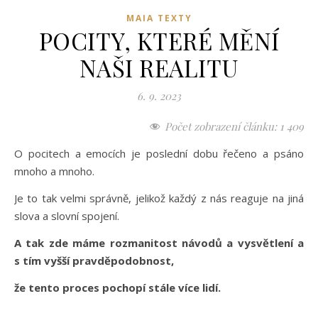
MAIA TEXTY
POCITY, KTERÉ MĚNÍ
NAŠI REALITU
6. 9. 2023
Počet zobrazení článku:
1 409
O pocitech a emocích je poslední dobu řečeno a psáno
mnoho a mnoho.
Je to tak velmi správně, jelikož každý z nás reaguje na jiná
slova a slovní spojení.
A tak zde máme rozmanitost návodů a vysvětlení a
s tím vyšší pravděpodobnost,
že tento proces pochopí stále více lidí.