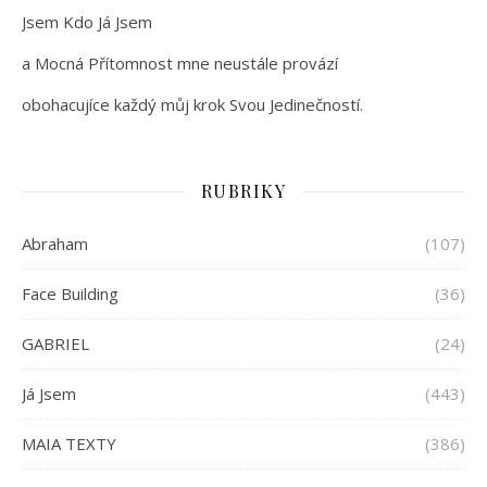
Jsem Kdo Já Jsem
a Mocná Přítomnost mne neustále provází
obohacujíce každý můj krok Svou Jedinečností.
RUBRIKY
Abraham
(107)
Face Building
(36)
GABRIEL
(24)
Já Jsem
(443)
MAIA TEXTY
(386)