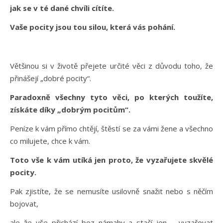
jak se v té dané chvíli cítíte.
Vaše pocity jsou tou silou, která vás pohání.
Většinou si v životě přejete určité věci z důvodu toho, že
přinášejí „dobré pocity“.
Paradoxně všechny tyto věci, po kterých toužíte,
získáte díky „dobrým pocitům“.
Peníze k vám přímo chtějí, štěstí se za vámi žene a všechno
co milujete, chce k vám.
Toto vše k vám utíká jen proto, že vyzařujete skvělé
pocity.
Pak zjistíte, že se nemusíte usilovně snažit nebo s něčím
bojovat,
ale že vše přichází bez námahy a stačí jen – vyzařovat