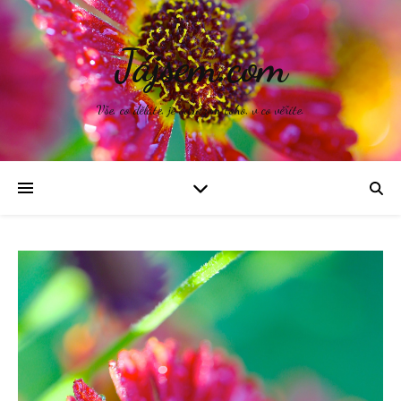
Jájsem.com
Vše, co děláte, je odrazem toho, v co věříte.