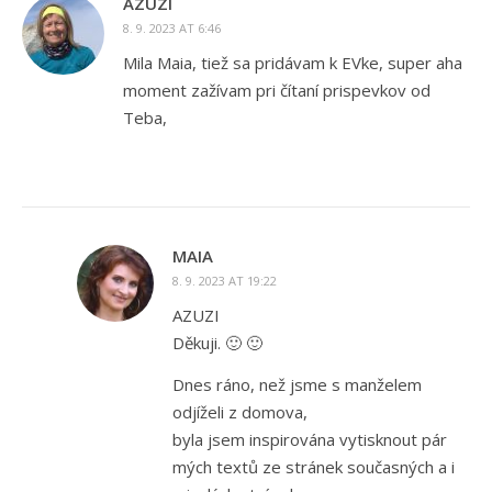
AZUZI
8. 9. 2023 AT 6:46
Mila Maia, tiež sa pridávam k EVke, super aha
moment zažívam pri čítaní prispevkov od
Teba,
MAIA
8. 9. 2023 AT 19:22
AZUZI
Děkuji. 🙂 🙂
Dnes ráno, než jsme s manželem
odjíželi z domova,
byla jsem inspirována vytisknout pár
mých textů ze stránek současných a i