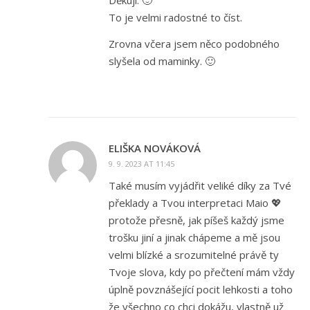
To je velmi radostné to číst.
Zrovna včera jsem něco podobného
slyšela od maminky. 🙂
ELIŠKA NOVÁKOVÁ
9. 9. 2023 AT 11:45
Také musím vyjádřit veliké díky za Tvé
překlady a Tvou interpretaci Maio 💖
protože přesně, jak píšeš každý jsme
trošku jiní a jinak chápeme a mě jsou
velmi blízké a srozumitelné právě ty
Tvoje slova, kdy po přečtení mám vždy
úplně povznášející pocit lehkosti a toho
že všechno co chci dokážu, vlastně už