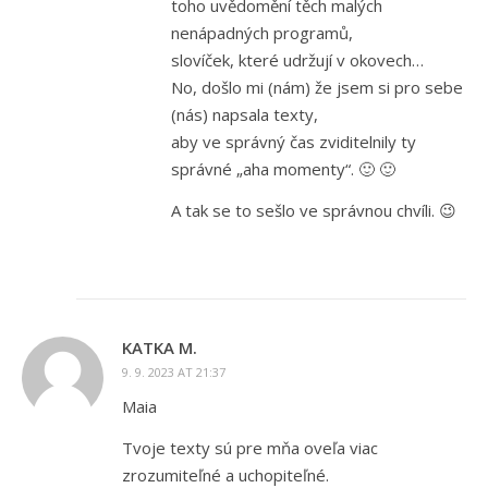
toho uvědomění těch malých
nenápadných programů,
slovíček, které udržují v okovech…
No, došlo mi (nám) že jsem si pro sebe
(nás) napsala texty,
aby ve správný čas zviditelnily ty
správné „aha momenty“. 🙂 🙂
A tak se to sešlo ve správnou chvíli. 😉
KATKA M.
9. 9. 2023 AT 21:37
Maia
Tvoje texty sú pre mňa oveľa viac
zrozumiteľné a uchopiteľné.