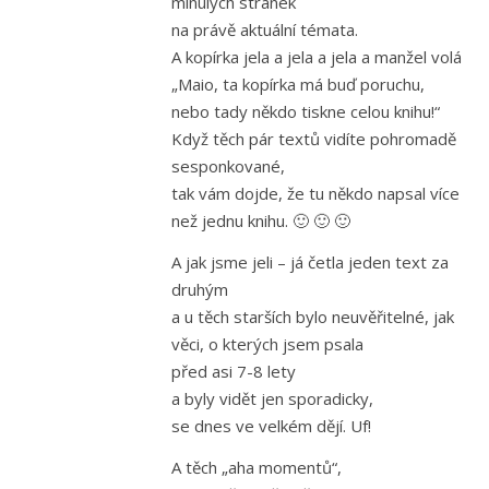
minulých stránek
na právě aktuální témata.
A kopírka jela a jela a jela a manžel volá
„Maio, ta kopírka má buď poruchu,
nebo tady někdo tiskne celou knihu!“
Když těch pár textů vidíte pohromadě
sesponkované,
tak vám dojde, že tu někdo napsal více
než jednu knihu. 🙂 🙂 🙂
A jak jsme jeli – já četla jeden text za
druhým
a u těch starších bylo neuvěřitelné, jak
věci, o kterých jsem psala
před asi 7-8 lety
a byly vidět jen sporadicky,
se dnes ve velkém dějí. Uf!
A těch „aha momentů“,