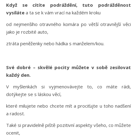
Když se cítíte podráždění, tuto podrážděnost
vysíláte
a ta se k vám vrací na každém kroku
od nejmenšího otravného komára po větší otravnější věci
jako je rozbité auto,
ztráta peněženky nebo hádka s manželem/kou.
Své dobré – skvělé pocity můžete v sobě zesilovat
každý den.
V myšlenkách si vyjmenovávejte to, co máte rádi,
dotýkejte se s láskou věcí,
které milujete nebo chcete mít a prociťujte u toho nadšení
a radost.
Také si pravidelně piště pozitivní aspekty všeho, co můžete
ocenit,