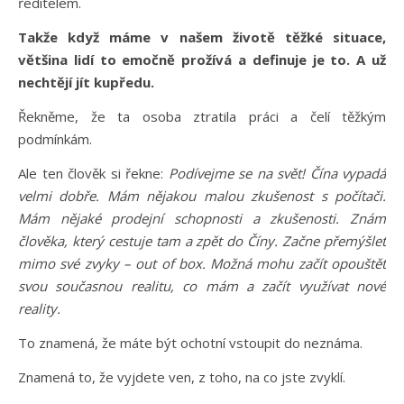
ředitelem.
Takže když máme v našem životě těžké situace,
většina lidí to emočně prožívá a definuje je to. A už
nechtějí jít kupředu.
Řekněme, že ta osoba ztratila práci a čelí těžkým
podmínkám.
Ale ten člověk si řekne:
Podívejme se na svět! Čína vypadá
velmi dobře. Mám nějakou malou zkušenost s počítači.
Mám nějaké prodejní schopnosti a zkušenosti. Znám
člověka, který cestuje tam a zpět do Číny. Začne přemýšlet
mimo své zvyky – out of box. Možná mohu začít opouštět
svou současnou realitu, co mám a začít využívat nové
reality.
To znamená, že máte být ochotní vstoupit do neznáma.
Znamená to, že vyjdete ven, z toho, na co jste zvyklí.