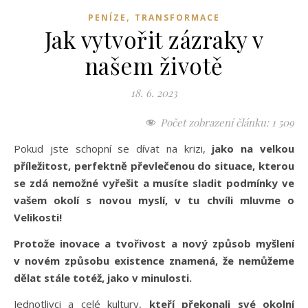
,
PENÍZE
TRANSFORMACE
Jak vytvořit zázraky v
našem životě
18. 6. 2023
Počet zobrazení článku:
1 509
Pokud jste schopní se dívat na krizi,
jako na velkou
příležitost, perfektně převlečenou do situace, kterou
se zdá nemožné vyřešit a musíte sladit podmínky ve
vašem okolí s novou myslí, v tu chvíli mluvme o
Velikosti!
Protože inovace a tvořivost a nový způsob myšlení
v novém způsobu existence znamená, že nemůžeme
dělat stále totéž, jako v minulosti.
Jednotlivci a celé kultury,
kteří překonali své okolní