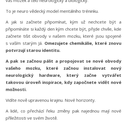
váš mozek a tělo neurologicky a biologicky.
To je neuro vědecký model mentálního tréninku.
A jak si začnete připomínat, kým už nechcete být a
připomínáte si každý den kým chcete být, přijde chvíle, kde
začnete tišit obvody v našem mozku, které jsou spojené
s vaším starým Já.
Omezujete chemikálie, které znovu
potvrzují starou identitu.
A pak se začnou pálit a propojovat se nové obvody
vašeho mozku, které začnou instalovat nový
neurologický hardware, který začne vytvářet
takovou úroveň inspirace, kdy započnete vidět nové
možnosti.
Vidíte nově upravenou krajinu. Nové horizonty.
A lidé, co přechází řeku změny pak najednou mají nové
příležitosti ve svém životě.