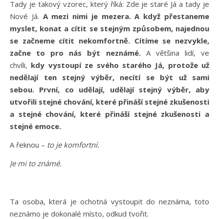
Tady je takový vzorec, který říká: Zde je staré Já a tady je
Nové Já.
A mezi nimi je mezera. A když přestaneme
myslet, konat a cítit se stejným způsobem, najednou
se začneme cítit nekomfortně. Cítíme se nezvykle,
začne to pro nás být neznámé.
A většina lidí, ve
chvíli,
kdy vystoupí ze svého starého Já, protože už
nedělají ten stejný výběr, necítí se být už sami
sebou.
První, co udělají, udělají stejný výběr, aby
utvořili stejné chování, které přináší stejné zkušenosti
a stejné chování, které přináší stejné zkušenosti a
stejné emoce.
A řeknou –
to je komfortní.
Je mi to známé.
Ta osoba, která je ochotná vystoupit do neznáma, toto
neznámo je dokonalé místo, odkud tvořit.