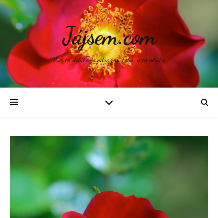
Jájsem.com
Vše, co děláte, je odrazem toho, v co věříte.