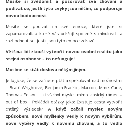
Musíte si zvědomit a pozorovat své chování a
podívat se, jestli tyto zvyky jsou něčím, co podporuje
novou budoucnost.
Musíte se podívat na své emoce, které jste si
zapamatovali, a které vás udržují spojené s minulostí a
rozhodnout se, jestli jsou tyto emoce zdravé.
Většina lidí zkouší vytvořit novou osobní realitu jako
stejná osobnost – to nefunguje!
Musíme se stát doslova někým jiným.
Je logické, že se začnete ptát a spekulovat nad možnostmi
– Bratři Wrightové, Benjamin Franklin, Marconi, Mme. Curie,
Thomas Edison … ti všichni mysleli mimo klasický rámec –
out of box. Pokládali otázky jako: Existuje cesta vytvořit
chtěný výsledek?
A když začali myslet novým
způsobem, nové myšlenky vedly k novým výběrům,
nové výběry vedly k novému chování, a to vedlo