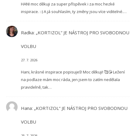
HANI moc děkuji za super příspěvek i za moc hezké
inspirace. :-) A já souhlasím, ty změny jsou více viditelné.…
Radka
:
„KORTIZOL“ JE NÁSTROJ PRO SVOBODNOU
VOLBU
27. 7. 2026
Hani, krásné inspirace popisuješ! Moc děkuji! 🥰😘 Ležení
na podlaze mám moc ráda, jen jsem to zatím nedělala
pravidelně, tak…
Hana
:
„KORTIZOL“ JE NÁSTROJ PRO SVOBODNOU
VOLBU
25. 7. 2026