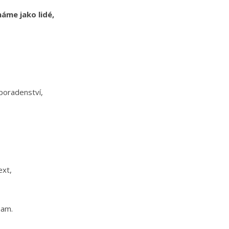
máme jako lidé,
poradenství,
text,
nam.