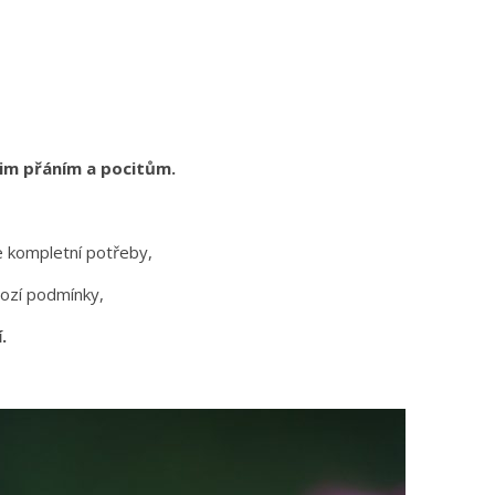
šim přáním a pocitům.
e kompletní potřeby,
chozí podmínky,
í.