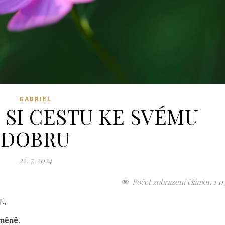
GABRIEL
 SI CESTU KE SVÉMU
DOBRU
22. 7. 2024
Počet zobrazení článku:
1 0
it,
změně.