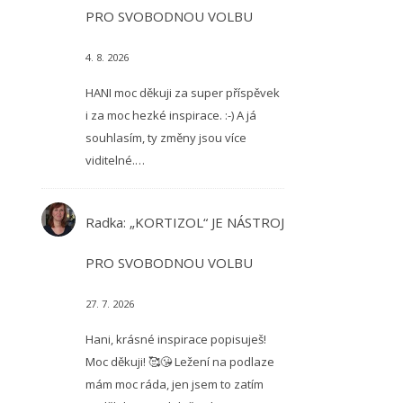
PRO SVOBODNOU VOLBU
4. 8. 2026
HANI moc děkuji za super příspěvek
i za moc hezké inspirace. :-) A já
souhlasím, ty změny jsou více
viditelné.…
Radka
:
„KORTIZOL“ JE NÁSTROJ
PRO SVOBODNOU VOLBU
27. 7. 2026
Hani, krásné inspirace popisuješ!
Moc děkuji! 🥰😘 Ležení na podlaze
mám moc ráda, jen jsem to zatím