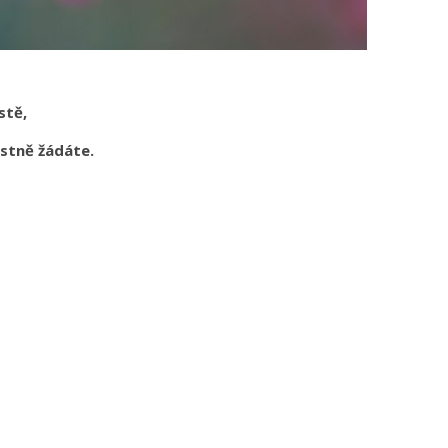
istě,
astně žádáte.