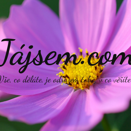
Jájsem.co
Vše, co děláte, je odrazem toho, v co věříte