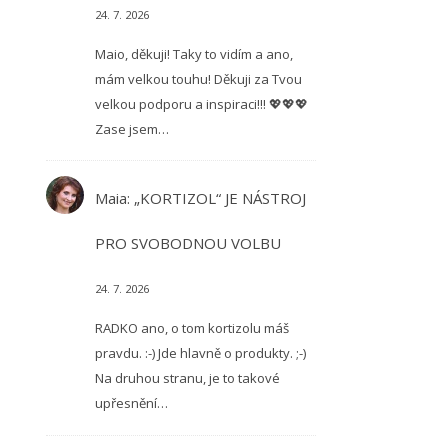
24. 7. 2026
Maio, děkuji! Taky to vidím a ano,
mám velkou touhu! Děkuji za Tvou
velkou podporu a inspiraci!!! 💖💖💖
Zase jsem…
Maia
:
„KORTIZOL“ JE NÁSTROJ
PRO SVOBODNOU VOLBU
24. 7. 2026
RADKO ano, o tom kortizolu máš
pravdu. :-) Jde hlavně o produkty. ;-)
Na druhou stranu, je to takové
upřesnění…