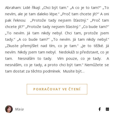
Abraham: Lidé říkají: „Chci být tam.“ „A co je to tam?“ „To
nevím, ale je tam daleko lépe.“ „Proč tam chcete jít?“ A oni
pak řeknou: „Protože tady nejsem šťastný.“ „Proč tam
chcete jít?“ „Protože tady nejsem šťastný.“ „Co bude tam?“
„To nevím. Já tam nikdy nebyl. Chci tam, protože jsem
tady.“ „A co bude tam?“ „To nevím. Já tam nikdy nebyl.“
„Zkuste přemýšlet nad tím, co je tam.“ „Je to těžké. Já
nevím. Nikdy jsem tam nebyl. Nedokáži si představit, co je
tam. Nesnáším to tady. Vím pouze, co je tady. A
nesnáším, co je tady, a proto chci být tam.“ Nemůžete se
tam dostat za těchto podmínek. Musíte být…
POKRAČOVAT VE ČTENÍ
Maia