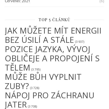
Červenec 2021
(6)
TOP 5 ČLÁNKŮ
JAK MŮŽETE MÍT ENERGII
BEZ ÚSILÍ A STÁLE
(3 937)
POZICE JAZYKA, VÝVOJ
OBLIČEJE A PROPOJENÍ S
TĚLEM
(3 795)
MŮŽE BŮH VYPLNIT
ZUBY?
(3 728)
NÁPOJ PRO ZÁCHRANU
JATER
(3 708)