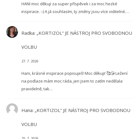
HANI moc děkuji za super příspěvek i za moc hezké
inspirace. :-) A já souhlasím, ty změny jsou více viditelné.…
Radka
:
„KORTIZOL“ JE NÁSTROJ PRO SVOBODNOU
VOLBU
27. 7. 2026
Hani, krásné inspirace popisuješ! Moc děkuji! 🥰😘 Ležení
na podlaze mám moc ráda, jen jsem to zatím nedělala
pravidelně, tak…
Hana
:
„KORTIZOL“ JE NÁSTROJ PRO SVOBODNOU
VOLBU
25. 7. 2026