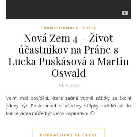
,
TRANSFORMACE
VIDEA
Nová Zem 4 – Život
účastníkov na Práne s
Lucka Puskásová a Martin
Oswald
10. 6. 2023
Velmi milé povídání, které začíná vtipně zážitky ze školní
jídeny. 🙂 Poslechnout si všechny střípky zážitků až do
konce videa může být velmi inspirativní. 🙂
POKRAČOVAT VE ČTENÍ