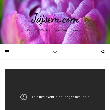
Jájsem.com
Vše, co děláte, je odrazem toho, v co věříte.