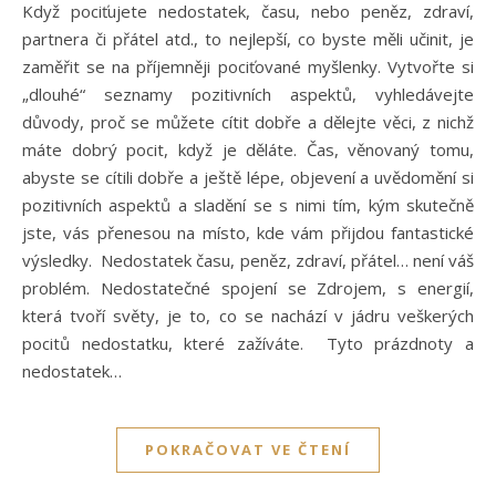
Když pociťujete nedostatek, času, nebo peněz, zdraví,
partnera či přátel atd., to nejlepší, co byste měli učinit, je
zaměřit se na příjemněji pociťované myšlenky. Vytvořte si
„dlouhé“ seznamy pozitivních aspektů, vyhledávejte
důvody, proč se můžete cítit dobře a dělejte věci, z nichž
máte dobrý pocit, když je děláte. Čas, věnovaný tomu,
abyste se cítili dobře a ještě lépe, objevení a uvědomění si
pozitivních aspektů a sladění se s nimi tím, kým skutečně
jste, vás přenesou na místo, kde vám přijdou fantastické
výsledky. Nedostatek času, peněz, zdraví, přátel… není váš
problém. Nedostatečné spojení se Zdrojem, s energií,
která tvoří světy, je to, co se nachází v jádru veškerých
pocitů nedostatku, které zažíváte. Tyto prázdnoty a
nedostatek…
POKRAČOVAT VE ČTENÍ