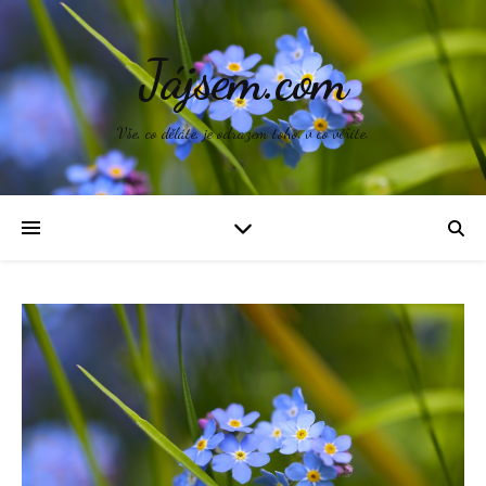
Jájsem.com
Vše, co děláte, je odrazem toho, v co věříte.