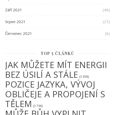
Září 2021
(46)
Srpen 2021
(27)
Červenec 2021
(6)
TOP 5 ČLÁNKŮ
JAK MŮŽETE MÍT ENERGII
BEZ ÚSILÍ A STÁLE
(3 938)
POZICE JAZYKA, VÝVOJ
OBLIČEJE A PROPOJENÍ S
TĚLEM
(3 796)
MŮŽE BŮH VYPLNIT