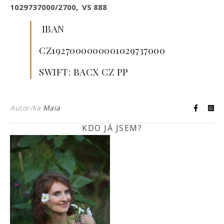
1029737000/2700, VS 888
IBAN
CZ1927000000001029737000
SWIFT: BACX CZ PP
Autor/ka
Maia
KDO JÁ JSEM?