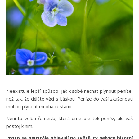
Neexistuje lepší způsob, jak k sobě nechat plynout peníze,
než tak, že děláte věci s Láskou. Peníze do vaší zkušenosti
mohou plynout mnoha cestami.
Není to volba řemesla, která omezuje tok peněz, ale váš
postoj k nim.
Proto se neustále objevují na světě ty nejvíce bizarní