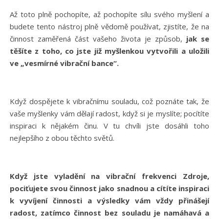
Až toto plně pochopíte, až pochopíte sílu svého myšlení a
budete tento nástroj plně vědomě používat, zjistíte, že na
činnost zaměřená část vašeho života je způsob,
jak se
těšíte z toho, co jste již myšlenkou vytvořili a uložili
ve „vesmírné vibrační bance“.
Když dospějete k vibračnímu souladu, což poznáte tak, že
vaše myšlenky vám dělají radost, když si je myslíte; pocítíte
inspiraci k nějakém činu. V tu chvíli jste dosáhli toho
nejlepšího z obou těchto světů.
Když jste vyladění na vibrační frekvenci Zdroje,
pociťujete svou činnost jako snadnou a cítíte inspiraci
k vyvíjení činnosti a výsledky vám vždy přinášejí
radost, zatímco činnost bez souladu je namáhavá a