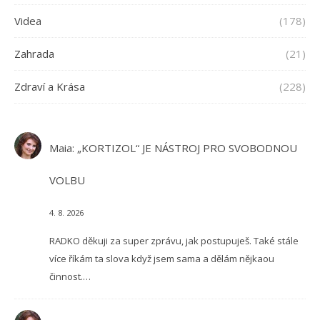
Videa
(178)
Zahrada
(21)
Zdraví a Krása
(228)
Maia
:
„KORTIZOL“ JE NÁSTROJ PRO SVOBODNOU
VOLBU
4. 8. 2026
RADKO děkuji za super zprávu, jak postupuješ. Také stále
více říkám ta slova když jsem sama a dělám nějkaou
činnost.…