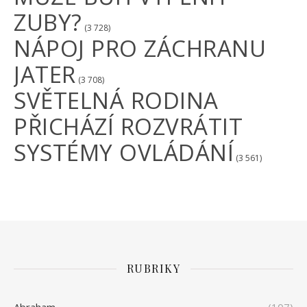
ZUBY?
(3 728)
NÁPOJ PRO ZÁCHRANU
JATER
(3 708)
SVĚTELNÁ RODINA
PŘICHÁZÍ ROZVRÁTIT
SYSTÉMY OVLÁDÁNÍ
(3 561)
RUBRIKY
Abraham
(107)