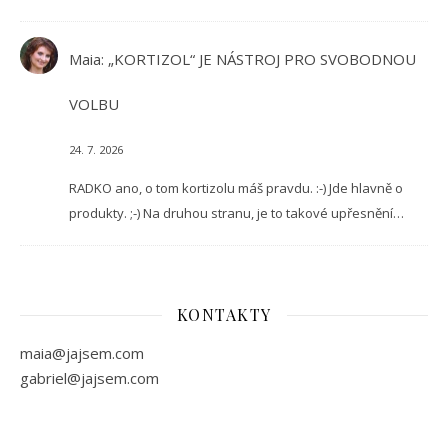
Maia
:
„KORTIZOL“ JE NÁSTROJ PRO SVOBODNOU
VOLBU
24. 7. 2026
RADKO ano, o tom kortizolu máš pravdu. :-) Jde hlavně o
produkty. ;-) Na druhou stranu, je to takové upřesnění…
KONTAKTY
maia@jajsem.com
gabriel@jajsem.com