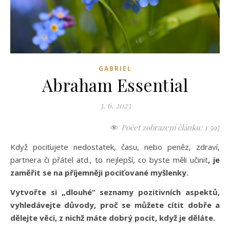
GABRIEL
Abraham Essential
3. 6. 2023
Počet zobrazení článku:
1 597
Když pociťujete nedostatek, času, nebo peněz, zdraví,
partnera či přátel atd., to nejlepší, co byste měli učinit
, je
zaměřit se na příjemněji pociťované myšlenky.
Vytvořte si „dlouhé“ seznamy pozitivních aspektů,
vyhledávejte důvody, proč se můžete cítit dobře a
dělejte věci, z nichž máte dobrý pocit, když je děláte.