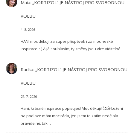
Maia
:
„KORTIZOL“ JE NÁSTROJ PRO SVOBODNOU
VOLBU
4. 8. 2026
HANI moc děkuji za super příspěvek i za moc hezké
inspirace. :-) A já souhlasím, ty změny jsou více viditelné.…
Radka
:
„KORTIZOL“ JE NÁSTROJ PRO SVOBODNOU
VOLBU
27. 7. 2026
Hani, krásné inspirace popisuješ! Moc děkuji! 🥰😘 Ležení
na podlaze mám moc ráda, jen jsem to zatím nedělala
pravidelně, tak…