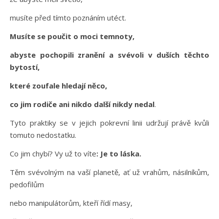
musíte před tímto poznáním utéct.
Musíte se poučit o moci temnoty,
abyste pochopili zranění a svévoli v duších těchto
bytostí,
které zoufale hledají něco,
co jim rodiče ani nikdo další nikdy nedal
.
Tyto praktiky se v jejich pokrevní linii udržují právě kvůli
tomuto nedostatku.
Co jim chybí? Vy už to víte
: Je to láska.
Těm svévolným na vaší planetě, ať už vrahům, násilníkům,
pedofilům
nebo manipulátorům, kteří řídí masy,