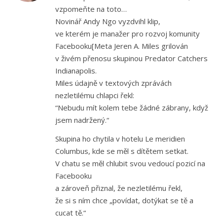
vzpomeňte na toto…
Novinář Andy Ngo vyzdvihl klip,
ve kterém je manažer pro rozvoj komunity
Facebooku[Meta Jeren A. Miles grilován
v živém přenosu skupinou Predator Catchers
Indianapolis.
Miles údajně v textových zprávách
nezletilému chlapci řekl:
“Nebudu mít kolem tebe žádné zábrany, když
jsem nadržený.“
Skupina ho chytila v hotelu Le meridien
Columbus, kde se měl s dítětem setkat.
V chatu se měl chlubit svou vedoucí pozicí na
Facebooku
a zároveň přiznal, že nezletilému řekl,
že si s ním chce „povídat, dotýkat se tě a
cucat tě.“