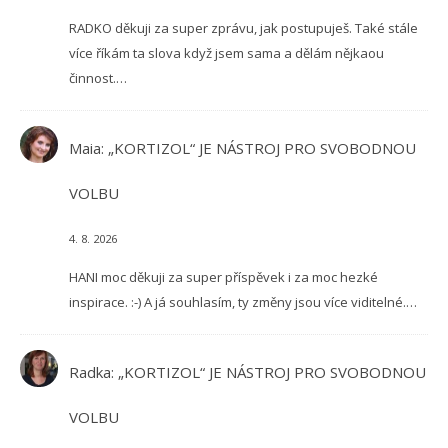
RADKO děkuji za super zprávu, jak postupuješ. Také stále
více říkám ta slova když jsem sama a dělám nějkaou
činnost.…
Maia
:
„KORTIZOL“ JE NÁSTROJ PRO SVOBODNOU
VOLBU
4. 8. 2026
HANI moc děkuji za super příspěvek i za moc hezké
inspirace. :-) A já souhlasím, ty změny jsou více viditelné.…
Radka
:
„KORTIZOL“ JE NÁSTROJ PRO SVOBODNOU
VOLBU