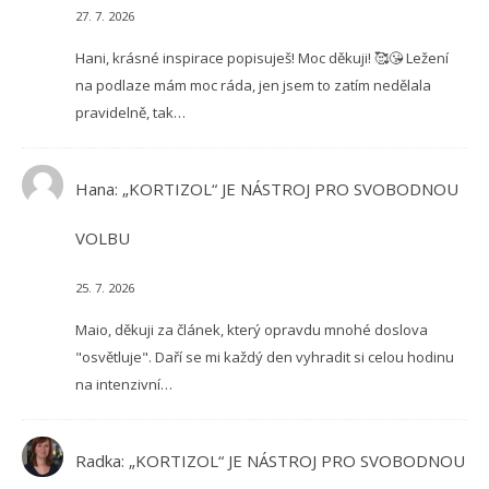
27. 7. 2026
Hani, krásné inspirace popisuješ! Moc děkuji! 🥰😘 Ležení
na podlaze mám moc ráda, jen jsem to zatím nedělala
pravidelně, tak…
Hana
:
„KORTIZOL“ JE NÁSTROJ PRO SVOBODNOU
VOLBU
25. 7. 2026
Maio, děkuji za článek, který opravdu mnohé doslova
"osvětluje". Daří se mi každý den vyhradit si celou hodinu
na intenzivní…
Radka
:
„KORTIZOL“ JE NÁSTROJ PRO SVOBODNOU