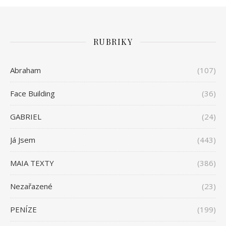
RUBRIKY
Abraham
(107)
Face Building
(36)
GABRIEL
(24)
Já Jsem
(443)
MAIA TEXTY
(386)
Nezařazené
(23)
PENÍZE
(199)