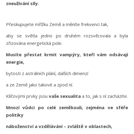
zneužívání síly.
Přeskupujete mřížku Země a měníte frekvenci tak,
aby se světla jedno po druhém rozsvěcovala a byla
zřizována energetická pole.
Musíte přestat krmit vampýry, kteří vám odsávají
energie,
bytosti z astrálních plání, dalších dimenzí
a ze Země jako takové a zpod ní.
Klíčovými prvky jsou
vaše sexualita
a to, jak s ní zacházíte.
Mnozí vůdci po celé zeměkouli, zejména ve sféře
politiky
náboženství a vzdělávání – zvláště v oblastech,