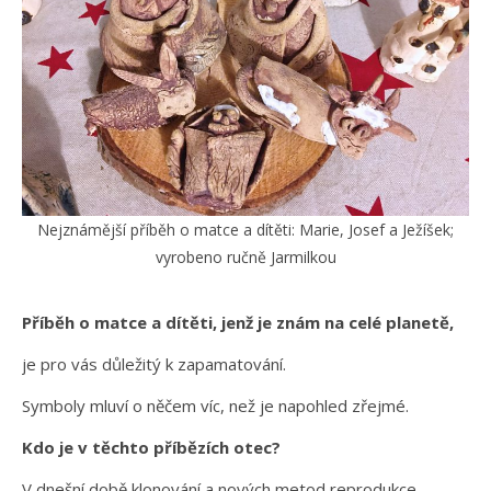
Nejznámější příběh o matce a dítěti: Marie, Josef a Ježíšek;
vyrobeno ručně Jarmilkou
Příběh o matce a dítěti, jenž je znám na celé planetě,
je pro vás důležitý k zapamatování.
Symboly mluví o něčem víc, než je napohled zřejmé.
Kdo je v těchto příbězích otec?
V dnešní době klonování a nových metod reprodukce