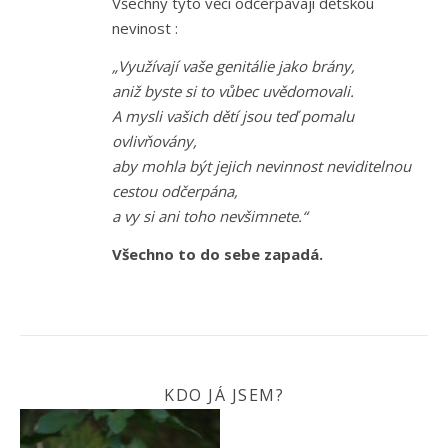
Všechny tyto věci odčerpávají dětskou
nevinost :
„Využívají vaše genitálie jako brány,
aniž byste si to vůbec uvědomovali.
A mysli vašich dětí jsou teď pomalu
ovlivňovány,
aby mohla být jejich nevinnost neviditelnou
cestou odčerpána,
a vy si ani toho nevšimnete.“
Všechno to do sebe zapadá.
KDO JÁ JSEM?