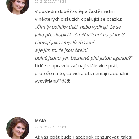
22. 2. 2022 AT 13:35
V poslední době častěji a častěji vidím
V některých diskuzích opakující se otázku:
„Čím ty politiky tlačí, nebo vydírají, že se
jako přes kopírák téměř všichni na planetě
chovají jako smyslů zbavení
a je jim to, že jsou čitelní
úplně jedno, jen bezhlavě plní jistou agendu?“
Lidé se opravdu začínají stále více ptát,
protože na to, co vidí a cítí, nemají racionální
vysvětlení.🤨🤐👽
MAIA
22. 2. 2022 AT 15:03
Až vás opět bude Facebook cenzurovat, tak si