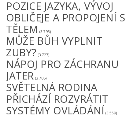
POZICE JAZYKA, VÝVOJ
OBLIČEJE A PROPOJENÍ S
TĚLEM
(3 793)
MŮŽE BŮH VYPLNIT
ZUBY?
(3 727)
NÁPOJ PRO ZÁCHRANU
JATER
(3 706)
SVĚTELNÁ RODINA
PŘICHÁZÍ ROZVRÁTIT
SYSTÉMY OVLÁDÁNÍ
(3 559)