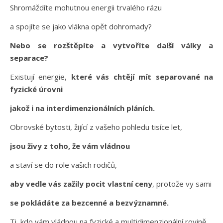
Shromáždíte mohutnou energii trvalého rázu
a spojíte se jako vlákna opět dohromady?
Nebo se rozštěpíte a vytvoříte další války a
separace?
Existují energie,
které vás chtějí mít separované na
fyzické úrovni
jakož i na interdimenzionálních pláních.
Obrovské bytosti, žijící z vašeho pohledu tisíce let,
jsou živy z toho, že vám vládnou
a staví se do role vašich rodičů,
aby vedle vás zažily pocit vlastní ceny
, protože vy sami
se pokládáte za bezcenné a bezvýznamné.
Ti, kdo vám vládnou na fyzické a multidimenzionální rovině,