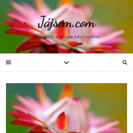
Jájsem.com
Vše, co děláte, je odrazem toho, v co věříte.