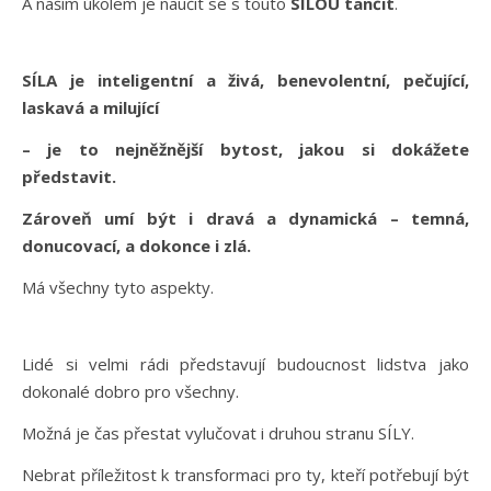
A naším úkolem je naučit se s touto
SÍLOU tančit
.
SÍLA je inteligentní a živá, benevolentní, pečující,
laskavá a milující
– je to nejněžnější bytost, jakou si dokážete
představit.
Zároveň umí být i dravá a dynamická – temná,
donucovací, a dokonce i zlá.
Má všechny tyto aspekty.
Lidé si velmi rádi představují budoucnost lidstva jako
dokonalé dobro pro všechny.
Možná je čas přestat vylučovat i druhou stranu SÍLY.
Nebrat příležitost k transformaci pro ty, kteří potřebují být