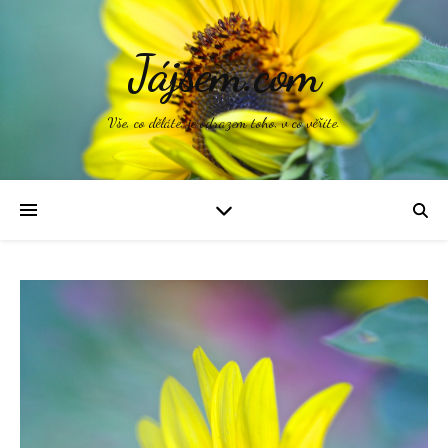
Jájsem.com
Vše, co děláte, je odrazem toho, v co věříte.