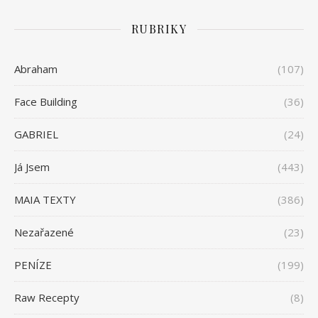
RUBRIKY
Abraham
(107)
Face Building
(36)
GABRIEL
(24)
Já Jsem
(443)
MAIA TEXTY
(386)
Nezařazené
(23)
PENÍZE
(199)
Raw Recepty
(8)