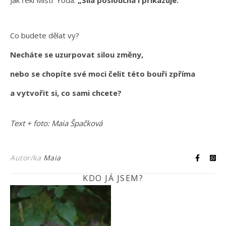
Jak řekl Mistr Yoda:
„Síla poslouchá i přikazuje.“
Co budete dělat vy?
Necháte se uzurpovat silou změny,
nebo se chopíte své moci čelit této bouři zpříma
a vytvořit si, co sami chcete?
Text + foto: Maia Špačková
Autor/ka
Maia
KDO JÁ JSEM?