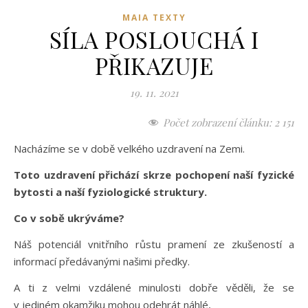
MAIA TEXTY
SÍLA POSLOUCHÁ I
PŘIKAZUJE
19. 11. 2021
Počet zobrazení článku:
2 151
Nacházíme se v době velkého uzdravení na Zemi.
Toto uzdravení přichází skrze pochopení naší fyzické
bytosti a naší fyziologické struktury.
Co v sobě ukrýváme?
Náš potenciál vnitřního růstu pramení ze zkušeností a
informací předávanými našimi předky.
A ti z velmi vzdálené minulosti dobře věděli, že se
v jediném okamžiku mohou odehrát náhlé,