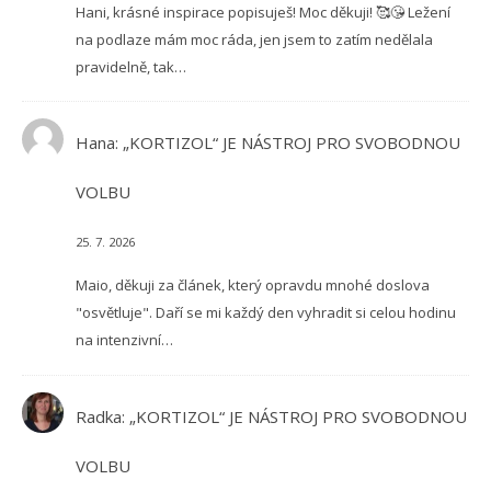
Hani, krásné inspirace popisuješ! Moc děkuji! 🥰😘 Ležení
na podlaze mám moc ráda, jen jsem to zatím nedělala
pravidelně, tak…
Hana
:
„KORTIZOL“ JE NÁSTROJ PRO SVOBODNOU
VOLBU
25. 7. 2026
Maio, děkuji za článek, který opravdu mnohé doslova
"osvětluje". Daří se mi každý den vyhradit si celou hodinu
na intenzivní…
Radka
:
„KORTIZOL“ JE NÁSTROJ PRO SVOBODNOU
VOLBU