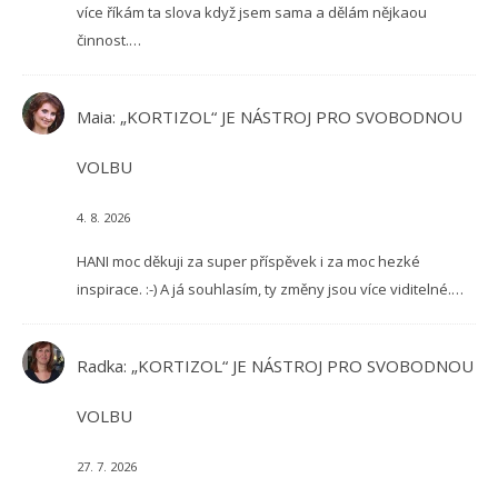
více říkám ta slova když jsem sama a dělám nějkaou
činnost.…
Maia
:
„KORTIZOL“ JE NÁSTROJ PRO SVOBODNOU
VOLBU
4. 8. 2026
HANI moc děkuji za super příspěvek i za moc hezké
inspirace. :-) A já souhlasím, ty změny jsou více viditelné.…
Radka
:
„KORTIZOL“ JE NÁSTROJ PRO SVOBODNOU
VOLBU
27. 7. 2026