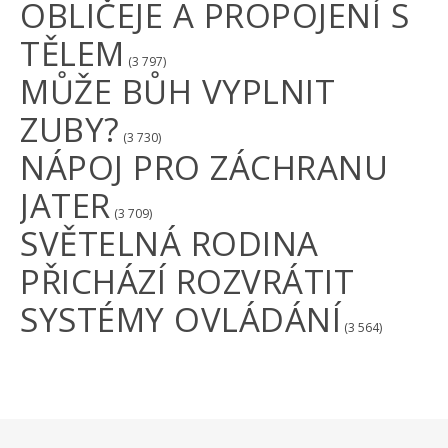
OBLIČEJE A PROPOJENÍ S
TĚLEM
(3 797)
MŮŽE BŮH VYPLNIT
ZUBY?
(3 730)
NÁPOJ PRO ZÁCHRANU
JATER
(3 709)
SVĚTELNÁ RODINA
PŘICHÁZÍ ROZVRÁTIT
SYSTÉMY OVLÁDÁNÍ
(3 564)