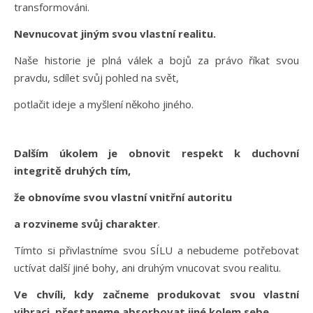
transformováni.
Nevnucovat jiným svou vlastní realitu.
Naše historie je plná válek a bojů za právo říkat svou
pravdu, sdílet svůj pohled na svět,
potlačit ideje a myšlení někoho jiného.
Dalším úkolem je obnovit respekt k duchovní
integritě druhých tím,
že obnovíme svou vlastní vnitřní autoritu
a rozvineme svůj charakter
.
Tímto si přivlastníme svou SÍLU a nebudeme potřebovat
uctívat další jiné bohy, ani druhým vnucovat svou realitu.
Ve chvíli, kdy začneme produkovat svou vlastní
vibraci, přestaneme absorbovat jiné kolem sebe