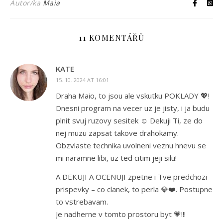
Autor/ka
Maia
11 KOMENTÁŘŮ
KATE
15. 10. 2024 AT 16:01
Draha Maio, to jsou ale vskutku POKLADY 💖!
Dnesni program na vecer uz je jisty, i ja budu
plnit svuj ruzovy sesitek ☺️ Dekuji Ti, ze do
nej muzu zapsat takove drahokamy.
Obzvlaste technika uvolneni veznu hnevu se
mi naramne libi, uz ted citim jeji silu!
A DEKUJI A OCENUJI zpetne i Tve predchozi
prispevky – co clanek, to perla 💎❤️. Postupne
to vstrebavam.
Je nadherne v tomto prostoru byt 💗!!!