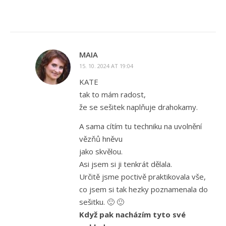
MAIA
15. 10. 2024 AT 19:04
KATE
tak to mám radost,
že se sešitek naplňuje drahokamy.
A sama cítím tu techniku na uvolnění
vězňů hněvu
jako skvělou.
Asi jsem si ji tenkrát dělala.
Určitě jsme poctivě praktikovala vše,
co jsem si tak hezky poznamenala do
sešitku. 🙂 🙂
Když pak nacházím tyto své