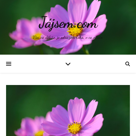
Jájsem.com
Vše, co děláte, je odrazem toho, v co věříte.