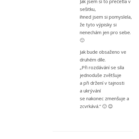
Jak jsem si to přečetla v
sešitku,
ihned jsem si pomyslela,
že tyto výpisky si
nenechám jen pro sebe.
🙂
Jak bude obsaženo ve
druhém díle.
„Při rozdávání se síla
jednoduše zvětšuje
a při držení v tajnosti
a ukrývání
se nakonec zmenšuje a
zcvrkává.“ 🙂 😉