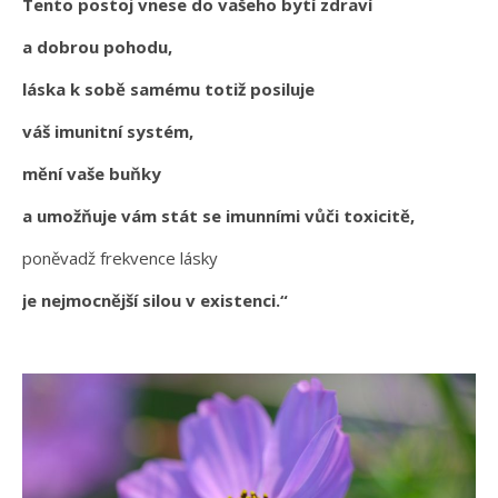
Tento postoj vnese do vašeho bytí zdraví
a dobrou pohodu,
láska k sobě samému totiž posiluje
váš imunitní systém,
mění vaše buňky
a umožňuje vám stát se imunními vůči toxicitě,
poněvadž frekvence lásky
je nejmocnější silou v existenci.“