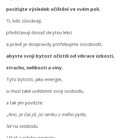
pociťujte výsledek očištění ve svém poli.
Ti, kdo zůstávají,
představují dosud skrytou lekci
a právě je doopravdy potřebujete osvobodit,
abyste svoji bytost očistili od vibrace úzkosti,
strachu, nelibosti a viny.
Tyto bytosti, jako energie,
si musí také uvědomit svoji svobodu,
a tak jim povězte:
„Ano, je čas jít, jsi venku z mého pytle,
leť na svobodu.
Už tě z ničeho neviním,