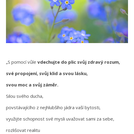
„S pomocí vůle
vdechujte do plic svůj zdravý rozum,
své propojení, svůj klid a svou lásku,
svou moc a svůj záměr.
Silou svého ducha,
povstávajícího z nejhlubšího jádra vaší bytosti,
využijte schopnost své mysli uvažovat sami za sebe,
rozlišovat realitu