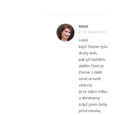
MAIA
21. 10. 2024 AT 10:01
HANI
když čteme tyto
druhy knih,
pak při každém
dalším čtení je
čteme z další
nové úrovně
vědomí.
Já to takto měla i
u Abrahama.
Když jsem četla
před mnoha,