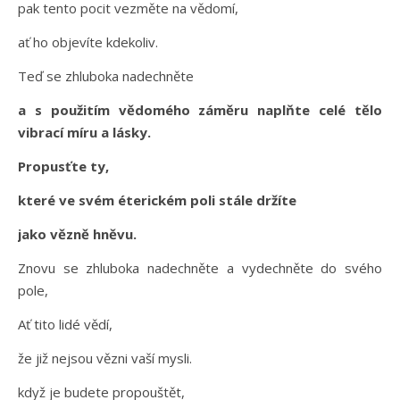
pak tento pocit vezměte na vědomí,
ať ho objevíte kdekoliv.
Teď se zhluboka nadechněte
a s použitím vědomého záměru naplňte celé tělo
vibrací míru a lásky.
Propusťte ty,
které ve svém éterickém poli stále držíte
jako vězně hněvu.
Znovu se zhluboka nadechněte a vydechněte do svého
pole,
Ať tito lidé vědí,
že již nejsou vězni vaší mysli.
když je budete propouštět,