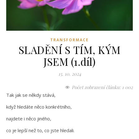
TRANSFORMACE
SLADĚNÍ S TÍM, KÝM
JSEM (1.díl)
15. 10. 2024
Počet zobrazení článku:
1 002
Tak jak se někdy stává,
když hledáte něco konkrétního,
najdete i něco jiného,
co je lepší než to, co jste hledali.