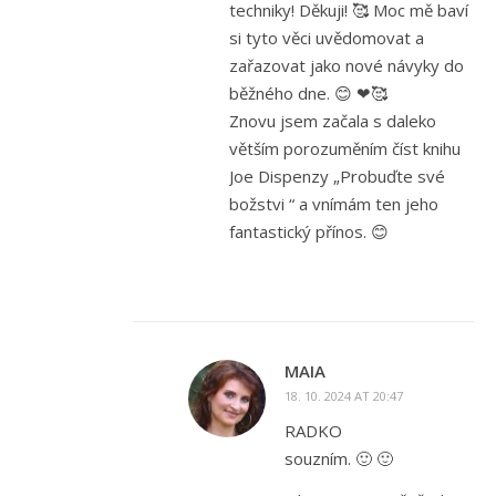
techniky! Děkuji! 🥰 Moc mě baví
si tyto věci uvědomovat a
zařazovat jako nové návyky do
běžného dne. 😊 ❤🥰
Znovu jsem začala s daleko
větším porozuměním číst knihu
Joe Dispenzy „Probuďte své
božstvi “ a vnímám ten jeho
fantastický přínos. 😊
MAIA
18. 10. 2024 AT 20:47
RADKO
souzním. 🙂 🙂