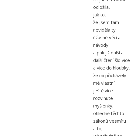
odložila,
jak to,
že jsem tam
neviděla ty
úžasné věci a
návody
a pak již další a
další čtení šlo více
a více do hloubky,
že mi přicházely
mé vlastní,
ještě více
rozvinuté
myšlenky,
ohledně těchto
zákonů vesmíru
a to,