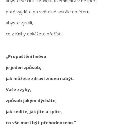
abyste se cítili chránění, uzemnění a v bezpečí,
poté vyjděte po světelné spirále do éteru,
abyste zjistili,
co z Knihy dokážete přečíst.“
„Propuštění hněvu
je jeden způsob,
jak můžete zdraví znovu nabýt.
Vaše zvyky,
způsob jakým dýcháte,
jak sedíte, jak jíte a spíte,
to vše musí být přehodnoceno.“