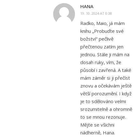
HANA
19. 10. 2024 AT 0:38
Radko, Maio, já mám
knihu „Probuďte své
božství“ pečlivě
přečtenou zatím jen
jednou. Stále ji mám na
dosah ruky, vím, že
působí i zavřená. A také
mám záměr si ji přečíst
znovu a očekávám ještě
větší porozumění. I když
je to sdělováno velmi
srozumitelně a ohromně
to se mnou rezonuje.
Mějte se všichni
nádherně, Hana.