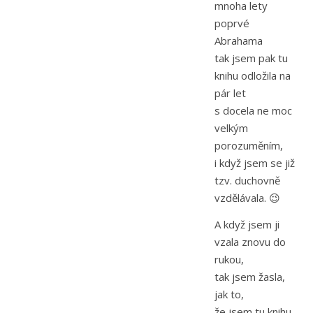
mnoha lety
poprvé
Abrahama
tak jsem pak tu
knihu odložila na
pár let
s docela ne moc
velkým
porozuměním,
i když jsem se již
tzv. duchovně
vzdělávala. 😉
A když jsem ji
vzala znovu do
rukou,
tak jsem žasla,
jak to,
že jsem tu knihu